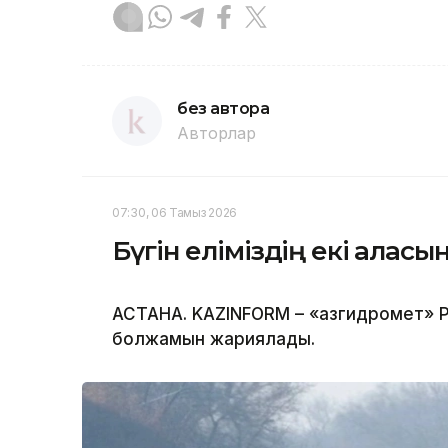
без автора
Авторлар
07:30, 06 Тамыз 2026
Бүгін еліміздің екі қала
АСТАНА. KAZINFORM – «Қазгидромет» Р
болжамын жариялады.