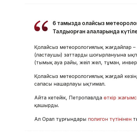
6 тамызда қолайсыз метеороло
Талдықорған қалаларында күтіле
Қолайсыз метеорологиялық жағдайлар – 
(ластаушы) заттардың шоғырлануына ықп
(тымық ауа райы, жеңіл жел, тұман, инве
Қолайсыз метеорологиялық жағдай кезін
сапасы нашарлауы ықтимал.
Айта кетейік, Петропавлда
өткір жағымс
қашырды.
Ал Орал тұрғындары
полигон түтінінен
т