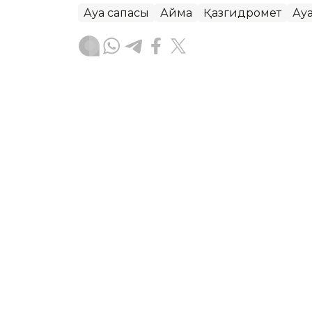
Ауа сапасы
Аймақ
Қазгидромет
Ау
Жасұлан Бақытбекұлы
Авторлар
07:16, 05 Тамыз 2026
Бүгін еліміздің бір ғана 
төмендейді – Қазгидром
АСТАНА. KAZINFORM – «Қазгидромет» Р
болжамын жариялады.