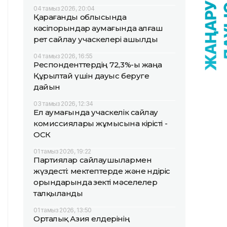
04 тамыз 2026, 20:04
Қарағанды облысында
кәсіпорындар аумағында алғаш
рет сайлау учаскелері ашылды
04 тамыз 2026, 16:55
Респонденттердің 72,3%-ы жаңа
Құрылтай үшін дауыс беруге
дайын
03 тамыз 2026, 12:34
Ел аумағында учаскелік сайлау
комиссиялары жұмысына кірісті -
ОСК
01 тамыз 2026, 19:22
Партиялар сайлаушылармен
жүздесті: мектептерде және өндіріс
орындарында өзекті мәселелер
талқыланды
01 тамыз 2026, 13:50
Орталық Азия елдерінің