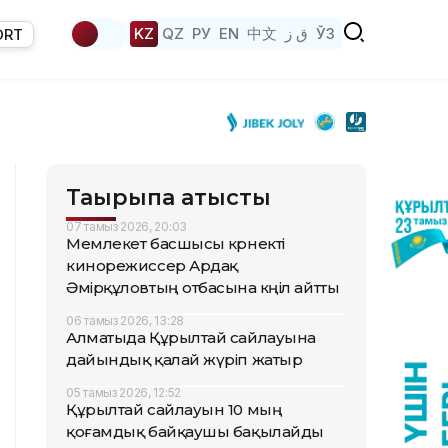
KZ
QZ
РУ
EN
中文
ق ز
ЎЗ
ORT
Тақырыпқа қатысты
07 тамыз 2026, 20:03
Мемлекет басшысы көрнекті
кинорежиссер Ардақ
Әмірқұловтың отбасына көңіл айтты
06 тамыз 2026, 13:28
Алматыда Құрылтай сайлауына
дайындық қалай жүріп жатыр
05 тамыз 2026, 12:52
Құрылтай сайлауын 10 мың
қоғамдық байқаушы бақылайды