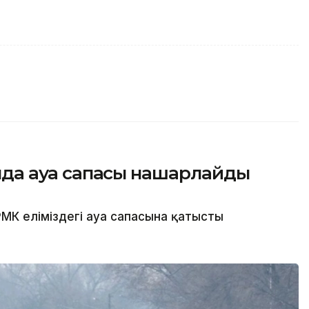
сында ауа сапасы нашарлайды
МК еліміздегі ауа сапасына қатысты