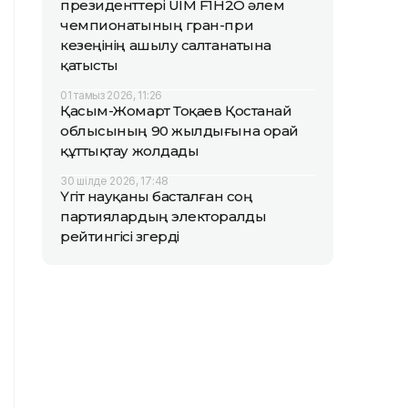
президенттері UIM F1H2O әлем
чемпионатының гран-при
кезеңінің ашылу салтанатына
қатысты
01 тамыз 2026, 11:26
Қасым-Жомарт Тоқаев Қостанай
облысының 90 жылдығына орай
құттықтау жолдады
30 шілде 2026, 17:48
Үгіт науқаны басталған соң
партиялардың электоралды
рейтингісі өзгерді