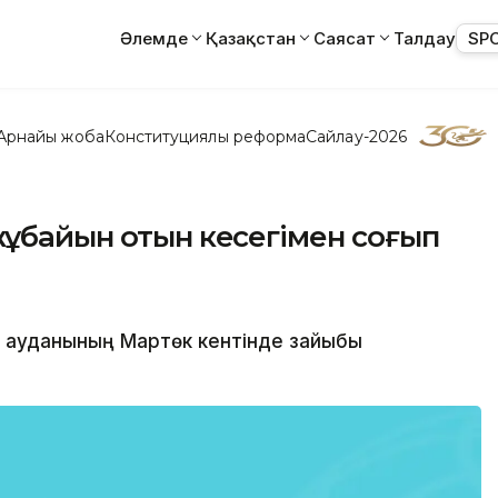
Әлемде
Қазақстан
Саясат
Талдау
SP
Арнайы жоба
Конституциялық реформа
Сайлау-2026
жұбайын отын кесегімен соғып
өк ауданының Мартөк кентінде зайыбы