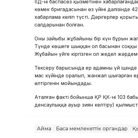
ІІД-нің баспасөз қызметінен хабарлағанд
көмек бригадасынан өз үйінің дәлізінде 4
хабарлама келіп түсті. Дәрігерлер қорыты
салдарынан болған.
Оның зайыбы жұбайының бір күн бұрын жа
Түнде көшеге шыққан ол басынан соққы а
Жұбайын үйге кіргізген ол жедел жәрде
Тексеру барысында ер адамның үй ішінде 
мас күйінде оралып, жанжал шығарған 
өлтіргенін мойындады.
Аталған факті бойынша ҚР ҚК-нің 103 бабы
денсаулыққа ауыр зиян келтіру) қылмысты
Аймақ
Басқа мемлекеттік органдар
Қ