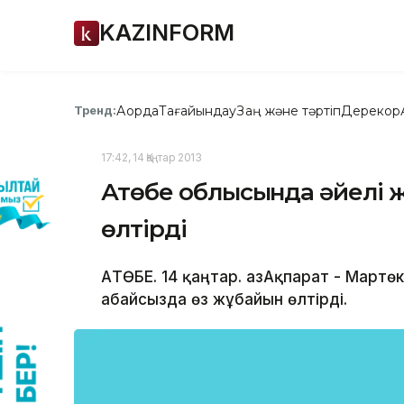
KAZINFORM
Ақорда
Тағайындау
Заң және тәртіп
Дерекқор
Тренд:
17:42, 14 Қаңтар 2013
Ақтөбе облысында әйелі 
өлтірді
АҚТӨБЕ. 14 қаңтар. ҚазАқпарат - Март
абайсызда өз жұбайын өлтірді.