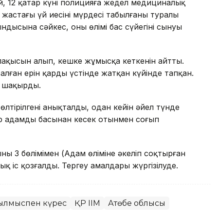
ай, 12 қаңтар күні полицияға жедел медициналық
2 жастағы үй иесінің мүрдесі табылғаны туралы
ндысына сәйкес, оның өлімі бас сүйегінің сынуы
лақысын алып, кешке жұмысқа кеткенін айтты.
лған ерін қардың үстінде жатқан күйінде тапқан.
м шақырды.
өлтірілгені анықталды, одан кейін әйел түнде
ер адамды басынан кесек отынмен соғып
ның 3 бөлімімен (Адам өліміне әкеліп соқтырған
қ іс қозғалды. Тергеу амалдары жүргізілуде.
ылмыспен күрес
ҚР ІІМ
Ақтөбе облысы