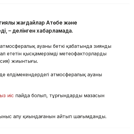
гиялық жағдайлар Ақтөбе және
ді, – делінген хабарламада.
атмосфералық ауаның беткі қабатында зиянды
ал ететін қысқамерзімді метеофакторлардың
рсия) жиынтығы.
де елдімекендердегі атмосфералық ауаның
ыз иіс
пайда болып, тұрғындардың мазасын
ыныс алу қиындағанын айтып шағымданды.