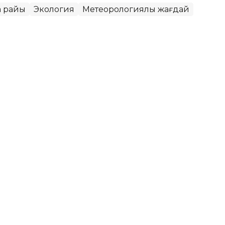
а райы
Экология
Метеорологиялық жағдай
қаласында ауа сапасы
ет
МК еліміздегі ауа сапасына қатысты