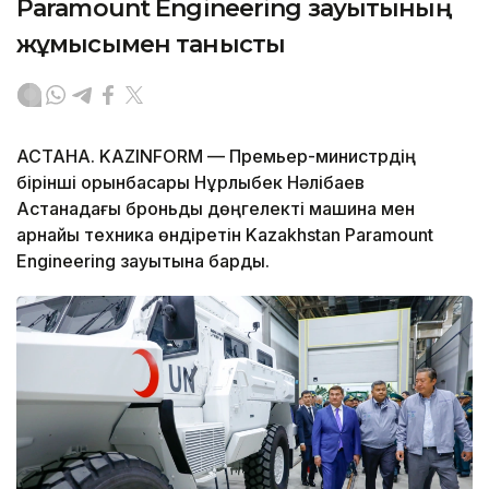
Paramount Engineering зауытының
жұмысымен танысты
АСТАНА. KAZINFORM — Премьер-министрдің
бірінші орынбасары Нұрлыбек Нәлібаев
Астанадағы броньды дөңгелекті машина мен
арнайы техника өндіретін Kazakhstan Paramount
Engineering зауытына барды.