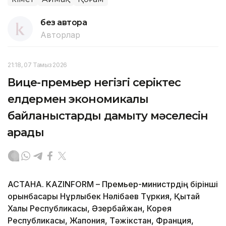
без автора
Авторлар
21:18, 07 Тамыз 2026
Вице-премьер негізгі серіктес
елдермен экономикалық
байланыстарды дамыту мәселесін
қарады
АСТАНА. KAZINFORM – Премьер-министрдің бірінші
орынбасары Нұрлыбек Нәлібаев Түркия, Қытай
Халық Республикасы, Әзербайжан, Корея
Республикасы, Жапония, Тәжікстан, Франция,