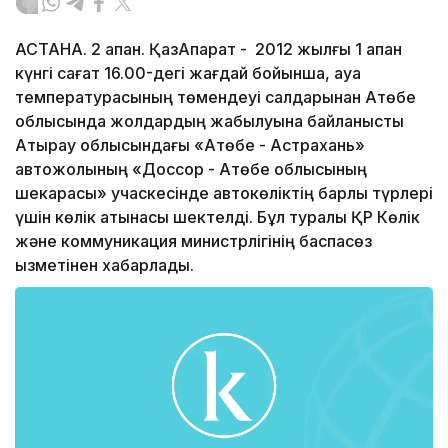
АСТАНА. 2 ақпан. ҚазАқпарат - 2012 жылғы 1 ақпан
күнгі сағат 16.00-дегі жағдай бойынша, ауа
температурасының төмендеуі салдарынан Ақтөбе
облысында жолдардың жабылуына байланысты
Атырау облысындағы «Ақтөбе - Астрахань»
автожолының «Доссор - Ақтөбе облысының
шекарасы» учаскесінде автокөліктің барлық түрлері
үшін көлік қатынасы шектелді. Бұл туралы ҚР Көлік
және коммуникация министрлігінің баспасөз
қызметінен хабарлады.