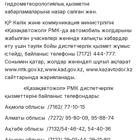
гидрометеорологиялық қызметінің
хабарламаларына назар салған жөн.
ҚР Көлік және коммуникация министрлігінің
«Қазақавтожол» РМК-да автомобиль жолдарының
жабылған учаскелері жөнінде халықты хабардар
ету үшін тәулік бойы диспетчерлік қызмет жұмыс
істейді, байланыс телефоны (7172) 444-777.
Сонымен қатар, жолдар жөніндегі шұғыл ақпарат
www.mtk.gov.kz,www.kad.gov.kz, www.kazavtodor.kz
сайттарында жарияланады.
«Қазақавтожол» РМК диспетчерлік
қызметтерінің байланыс телефондары:
Ақмола облысы /7162/ 77-10-15
Алматы облысы /7272/ 95-80-09, 95-88-74
Ақтөбе облысы /7132/54-46-42, 54-40-36
Атырау облысы /7122/ 29-01-44, 29-21-80