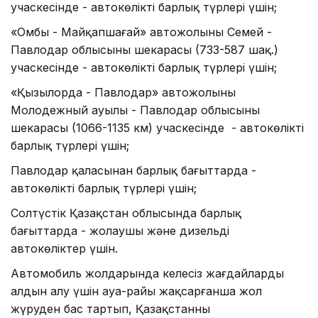
учаскесінде - автокөліктің барлық түрлері үшін;
«Омбы - Майқапшағай» автожолының Семей -
Павлодар облысының шекарасы (733-587 шақ.)
учаскесінде - автокөліктің барлық түрлері үшін;
«Қызылорда - Павлодар» автожолының
Молодежный ауылы - Павлодар облысының
шекарасы (1066-1135 км) учаскесінде - автокөліктің
барлық түрлері үшін;
Павлодар қаласынан барлық бағыттарда -
автокөліктің барлық түрлері үшін;
Солтүстік Қазақстан облысында барлық
бағыттарда - жолаушы және дизельді
автокөліктер үшін.
Автомобиль жолдарында келеңсіз жағдайлардың
алдын алу үшін ауа-райы жақсарғанша жол
жүруден бас тартып, Қазақстанның