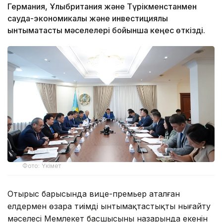
Германия, Ұлыбритания және Түрікменстанмен
сауда-экономикалық және инвестициялық
ынтымақтастық мәселелері бойынша кеңес өткізді.
Фото: Үкімет
Отырыс барысында вице-премьер аталған
елдермен өзара тиімді ынтымақтастықты нығайту
мәселесі Мемлекет басшысының назарында екенін