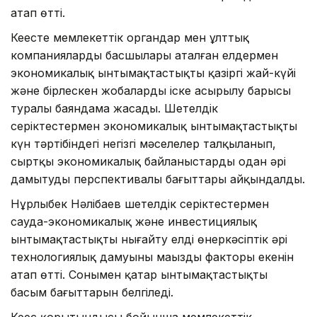
атап өтті.
Кеңесте мемлекеттік органдар мен ұлттық
компаниялардың басшылары аталған елдермен
экономикалық ынтымақтастықтың қазіргі жай-күйі
және бірлескен жобалардың іске асырылу барысы
туралы баяндама жасады. Шетелдік
серіктестермен экономикалық ынтымақтастықтың
күн тәртібіндегі негізгі мәселелер талқыланып,
сыртқы экономикалық байланыстарды одан әрі
дамытудың перспективалы бағыттары айқындалды.
Нұрлыбек Нәлібаев шетелдік серіктестермен
сауда-экономикалық және инвестициялық
ынтымақтастықты нығайту елдің өнеркәсіптік әрі
технологиялық дамуының маңызды факторы екенін
атап өтті. Сонымен қатар ынтымақтастықтың
басым бағыттарын белгіледі.