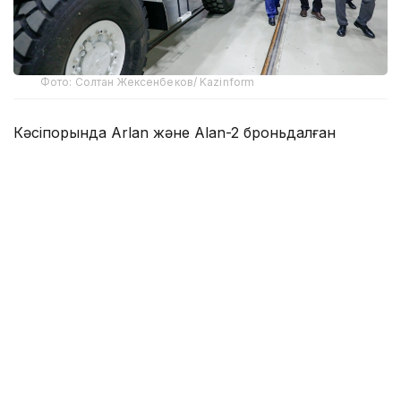
Фото: Солтан Жексенбеков/ Kazinform
Кәсіпорында Arlan және Alan-2 броньдалған
дөңгелекті машиналары, Barys жауынгерлік
броньды көлігінің 4×4, 6×6 және 8×8 өлшеміндегі
модельдері, сондай-ақ, жүзетін әрі дөңгелекті
Terrex-Barys-A 8×8 платформасы шығарылады.