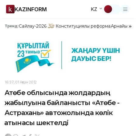
KAZINFORM
KZ
Сайлау-2026
Конституциялық реформа
Арнайы жо
Тренд:
16:37, 01 Ақпан 2012
Ақтөбе облысында жолдардың
жабылуына байланысты «Ақтөбе -
Астрахань» автожолында көлік
қатынасы шектелді