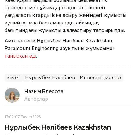
Кеңес қорытындысы бойынша мемлекеттік
органдар мен ұйымдарға қол жеткізілген
уағдаластықтарды іске асыру жөніндегі жұмысты
күшейту, жаңа бастамаларды айқындау
бағытындағы жұмысты жалғастыру тапсырылды.
Айта кетелік Нұрлыбек Нәлібаев Kazakhstan
Paramount Engineering зауытының жұмысымен
танысқан еді
.
Үкімет
Нұрлыбек Нәлібаев
Инвестициялар
Назым Бөлесова
Авторлар
17:02, 07 Тамыз 2026
Нұрлыбек Нәлібаев Kazakhstan