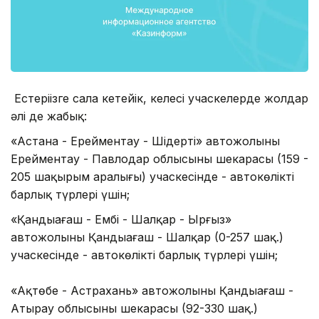
Естеріңізге сала кетейік, келесі учаскелерде жолдар
әлі де жабық:
«Астана - Ерейментау - Шідерті» автожолының
Ерейментау - Павлодар облысының шекарасы (159 -
205 шақырым аралығы) учаскесінде - автокөліктің
барлық түрлері үшін;
«Қандыағаш - Ембі - Шалқар - Ырғыз»
автожолының Қандыағаш - Шалқар (0-257 шақ.)
учаскесінде - автокөліктің барлық түрлері үшін;
«Ақтөбе - Астрахань» автожолының Қандыағаш -
Атырау облысының шекарасы (92-330 шақ.)