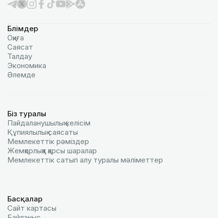
Бөлімдер
Оқиға
Саясат
Талдау
Экономика
Әлемде
Біз туралы
Пайдаланушылық келiciм
Құпиялылық саясаты
Мемлекеттік рәміздер
Жемқорлыққа қарсы шаралар
Мемлекеттік сатып алу туралы мәлiметтер
Басқалар
Сайт картасы
Байланыс