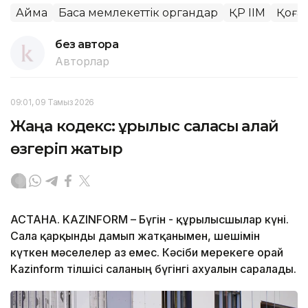
Аймақ
Басқа мемлекеттік органдар
ҚР ІІМ
Қоға
без автора
Авторлар
09:01, 09 Тамыз 2026
Жаңа кодекс: құрылыс саласы қалай
өзгеріп жатыр
АСТАНА. KAZINFORM – Бүгін - құрылысшылар күні.
Сала қарқынды дамып жатқанымен, шешімін
күткен мәселелер аз емес. Кәсіби мерекеге орай
Kazinform тілшісі саланың бүгінгі ахуалын саралады.