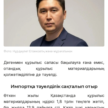
Фото: Нұрдәулет Егізековтің жеке мұрағатынан
Дегенмен құрылыс сапасы бақылауға ғана емес,
отандық құрылыс материалдарының
қолжетімділігіне де тәуелді.
Импортқа тәуелділік сақталып отыр
Өткен жылы Қазақстанда құрылыс
материалдарының өндірісі 1,8 трлн теңгеге жетіп,
бір жылда 13,9 пайызға өсті. Қазір ішкі нарықтың