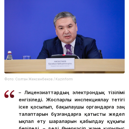
Фото: Солтан Жексенбеков / Kazinform
– Лицензиаттардың электрондық тізілімі
енгізіледі. Жоспарлы инспекциялау тетігі
іске қосылып, бақылаушы органдарға заң
талаптарын бұзғандарға қатысты жедел
ықпал ету шараларын қабылдау құқығы
беріледі, – деді Өнеркәсіп және құрылыс