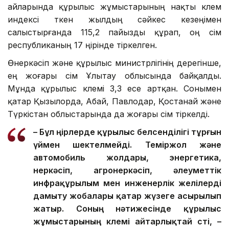
айларында құрылыс жұмыстарының нақты көлем
индексі өткен жылдың сәйкес кезеңімен
салыстырғанда 115,2 пайызды құрап, оң өсім
республиканың 17 өңірінде тіркелген.
Өнеркәсіп және құрылыс министрлігінің дерегінше,
ең жоғары өсім Ұлытау облысында байқалды.
Мұнда құрылыс көлемі 3,3 есе артқан. Сонымен
қатар Қызылорда, Абай, Павлодар, Қостанай және
Түркістан облыстарында да жоғары өсім тіркелді.
– Бұл өңірлерде құрылыс белсенділігі тұрғын
үймен шектелмейді. Теміржол және
автомобиль жолдары, энергетика,
өнеркәсіп, агроөнеркәсіп, әлеуметтік
инфрақұрылым мен инженерлік желілерді
дамыту жобалары қатар жүзеге асырылып
жатыр. Соның нәтижесінде құрылыс
жұмыстарының көлемі айтарлықтай өсті, –