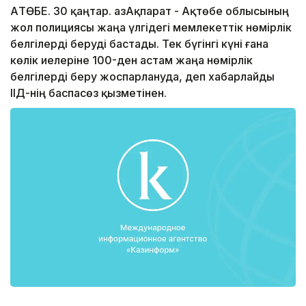
АҚТӨБЕ. 30 қаңтар. ҚазАқпарат - Ақтөбе облысының
жол полициясы жаңа үлгідегі мемлекеттік нөмірлік
белгілерді беруді бастады. Тек бүгінгі күні ғана
көлік иелеріне 100-ден астам жаңа нөмірлік
белгілерді беру жоспарлануда, деп хабарлайды
ІІД-нің баспасөз қызметінен.