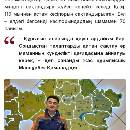
міндетті сақтандыру жүйесі кеңейіп келеді. Қазір
119 мыңнан астам кәсіпорын сақтандырылған. Бұл
– елдегі белсенді кәсіпорындардың шамамен 70
пайызы.
– Құрылыс алаңында қауіп әрдайым бар.
Сондықтан талаптар
ды
қатаң сақтау әр
маманның күнделікті қағидасына айналуы
керек, – де
п санайды
жас құрылысшы
Мансұрбек Қамалад
д
ин.