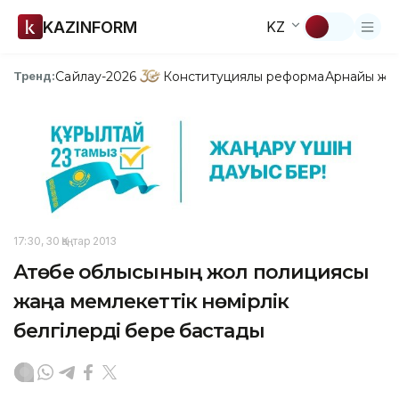
KAZINFORM
KZ
Сайлау-2026
Конституциялық реформа
Арнайы жо
Тренд:
17:30, 30 Қаңтар 2013
Ақтөбе облысының жол полициясы
жаңа мемлекеттік нөмірлік
белгілерді бере бастады