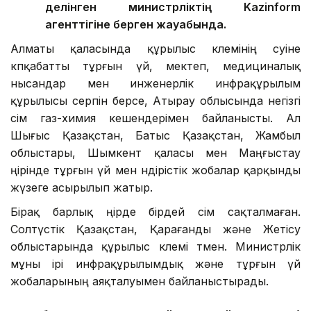
делінген министрліктің Kazinform
агенттігіне берген жауабында.
Алматы қаласында құрылыс көлемінің өсуіне
көпқабатты тұрғын үй, мектеп, медициналық
нысандар мен инженерлік инфрақұрылым
құрылысы серпін берсе, Атырау облысында негізгі
өсім газ-химия кешендерімен байланысты. Ал
Шығыс Қазақстан, Батыс Қазақстан, Жамбыл
облыстары, Шымкент қаласы мен Маңғыстау
өңірінде тұрғын үй мен өндірістік жобалар қарқынды
жүзеге асырылып жатыр.
Бірақ барлық өңірде бірдей өсім сақталмаған.
Солтүстік Қазақстан, Қарағанды және Жетісу
облыстарында құрылыс көлемі төмен. Министрлік
мұны ірі инфрақұрылымдық және тұрғын үй
жобаларының аяқталуымен байланыстырады.