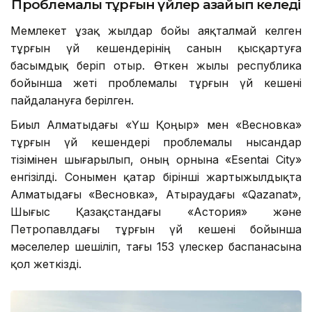
Проблемалы тұрғын үйлер азайып келеді
Мемлекет ұзақ жылдар бойы аяқталмай келген
тұрғын үй кешендерінің санын қысқартуға
басымдық беріп отыр. Өткен жылы республика
бойынша жеті проблемалы тұрғын үй кешені
пайдалануға берілген.
Биыл Алматыдағы «Үш Қоңыр» мен «Весновка»
тұрғын үй кешендері проблемалы нысандар
тізімінен шығарылып, оның орнына «Esentai City»
енгізілді. Сонымен қатар бірінші жартыжылдықта
Алматыдағы «Весновка», Атыраудағы «Qazanat»,
Шығыс Қазақстандағы «Астория» және
Петропавлдағы тұрғын үй кешені бойынша
мәселелер шешіліп, тағы 153 үлескер баспанасына
қол жеткізді.