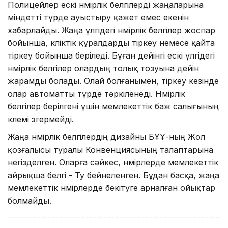
Полицейлер ескі нөмірлік белгілерді жаңаларына
міндетті түрде ауыстыру қажет емес екенін
хабарлайды. Жаңа үлгідегі нөмірлік белгілер жоспар
бойынша, көліктік құралдарды тіркеу немесе қайта
тіркеу бойынша беріледі. Бұған дейінгі ескі үлгідегі
нөмірлік белгілер олардың толық тозуына дейін
жарамды болады. Олай болғанымен, тіркеу кезінде
олар автоматты түрде тәркіленеді. Нөмірлік
белгілер берілгені үшін мемлекеттік баж салығының
көлемі өзгермейді.
Жаңа нөмірлік белгілердің дизайны БҰҰ-ның Жол
қозғалысы туралы Конвенциясының талаптарына
негізделген. Оларға сәйкес, нөмірлерде мемлекеттік
айрықша белгі - Ту бейнеленген. Бұдан басқа, жаңа
мемлекеттік нөмірлерде бекітуге арналған ойықтар
болмайды.