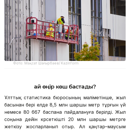
Фото: Мақсат Шағырбаев/ Kazinform
Қай өңір көш бастады?
Ұлттық статистика бюросының мәліметінше, жыл
басынан бері елде 8,5 млн шаршы метр тұрғын үй
немесе 80 667 баспана пайдалануға берілді. Жыл
соңына дейін көрсеткішті 20 млн шаршы метрге
жеткізу жоспарланып отыр. Ал қаңтар–маусым