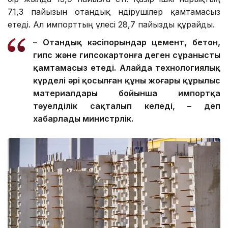
71,3 пайызын отандық өндірушілер қамтамасыз
етеді. Ал импорттың үлесі 28,7 пайызды құрайды.
– Отандық кәсіпорындар цемент, бетон,
гипс және гипсокартонға деген сұранысты
қамтамасыз етеді. Алайда технологиялық
күрделі әрі қосылған құны жоғары құрылыс
материалдары бойынша импортқа
тәуелділік сақталып келеді, – деп
хабарлады министрлік.