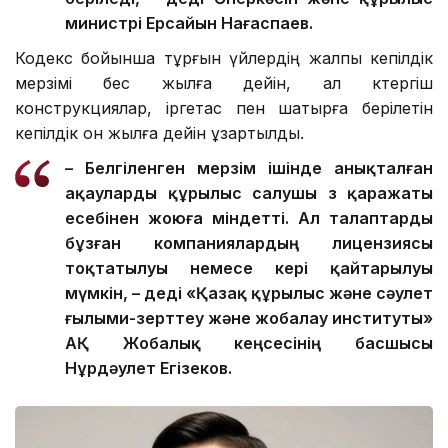
министрі Ерсайын Нағаспаев.
Кодекс бойынша тұрғын үйлердің жалпы кепілдік
мерзімі бес жылға дейін, ал көтергіш
конструкциялар, іргетас пен шатырға берілетін
кепілдік он жылға дейін ұзартылды.
– Белгіленген мерзім ішінде анықталған
ақауларды құрылыс салушы өз қаражаты
есебінен жоюға міндетті. Ал талаптарды
бұзған компаниялардың лицензиясы
тоқтатылуы немесе кері қайтарылуы
мүмкін, – деді «Қазақ құрылыс және сәулет
ғылыми-зерттеу және жобалау институты»
АҚ Жобалық кеңсесінің басшысы
Нұрдәулет Егізеков.