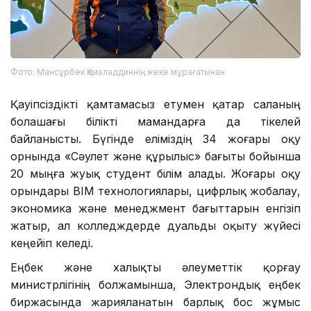
Фото: Мансұрбек Қамаладдиннің жеке мұрағатынан
Қауіпсіздікті қамтамасыз етумен қатар саланың
болашағы білікті мамандарға да тікелей
байланысты. Бүгінде еліміздің 34 жоғары оқу
орнында «Сәулет және құрылыс» бағыты бойынша
20 мыңға жуық студент білім алады. Жоғары оқу
орындары BIM технологиялары, цифрлық жобалау,
экономика және менеджмент бағыттарын енгізіп
жатыр, ал колледждерде дуальды оқыту жүйесі
кеңейіп келеді.
Еңбек және халықты әлеуметтік қорғау
министрлігінің болжамынша, Электрондық еңбек
биржасында жарияланатын барлық бос жұмыс