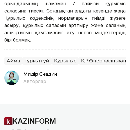
орындарының шамамен 7 пайызы құрылыс
саласына тиесілі. Сондықтан алдағы кезеңде жаңа
Құрылыс кодексінің нормаларын тиімді жүзеге
асыру, құрылыс сапасын арттыру және саланың
ашықтығын қамтамасыз ету негізгі міндеттердің
бірі болмақ.
Аймақ
Тұрғын үй
Құрылыс
ҚР Өнеркәсіп және 
Мөлдір Снадин
Авторлар
KAZINFORM