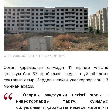
Фото: Алтынай Сағындықова / Kazinform
Соған қарамастан еліміздің 11 өңірінде үлестік
қатысуы бар 37 проблемалы тұрғын үй объектісі
сақталып отыр. Зардап шеккен үлескерлер саны 3
мыңнан асады.
– О
ларды
аяқтаудың негізгі жолы –
инвесторларды тарту, құрылыс
салушының өз қаражаты немесе жергілікті