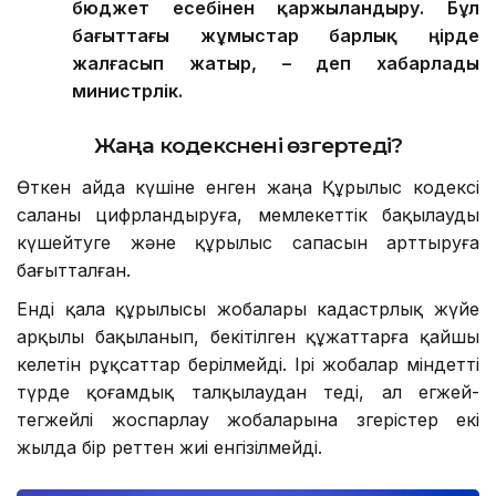
бюджет есебінен қаржыландыру. Бұл
бағыттағы жұмыстар барлық өңірде
жалғасып жатыр, – деп хабарлады
министрлік.
Жаңа кодекс
нені өзгертеді?
Өткен айда күшіне енген жаңа Құрылыс кодексі
саланы цифрландыруға, мемлекеттік бақылауды
күшейтуге және құрылыс сапасын арттыруға
бағытталған.
Енді қала құрылысы жобалары кадастрлық жүйе
арқылы бақыланып, бекітілген құжаттарға қайшы
келетін рұқсаттар берілмейді. Ірі жобалар міндетті
түрде қоғамдық талқылаудан өтеді, ал егжей-
тегжейлі жоспарлау жобаларына өзгерістер екі
жылда бір реттен жиі енгізілмейді.