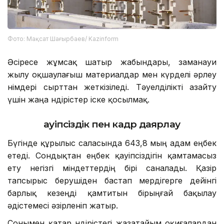
Фото: Мақсат Шағырбаев/ Kazinform
Әсіресе жұмсақ шатыр жабындары, заманауи
жылу оқшаулағыш материалдар мен күрделі әрлеу
өнімдері сырттан жеткізіледі. Тәуелділікті азайту
үшін жаңа өндірістер іске қосылмақ.
Қауіпсіздік пен кадр даярлау
Бүгінде құрылыс саласында 643,8 мың адам еңбек
етеді. Сондықтан еңбек қауіпсіздігін қамтамасыз
ету негізгі міндеттердің бірі саналады. Қазір
тапсырыс берушіден бастап мердігерге дейінгі
барлық кезеңді қамтитын бірыңғай бақылау
әдістемесі әзірленіп жатыр.
Сонымен қатар өндірістегі жазатайым оқиғалардан