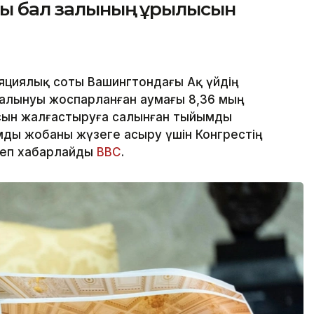
ғы бал залының құрылысын
яциялық соты Вашингтондағы Ақ үйдің
алынуы жоспарланған аумағы 8,36 мың
сын жалғастыруға салынған тыйымды
ды жобаны жүзеге асыру үшін Конгрестің
деп хабарлайды
BBC
.