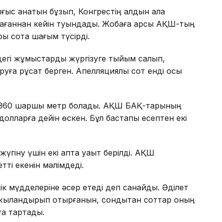
ығыс қанатын бұзып, Конгрестің алдын ала
ағаннан кейін туындады. Жобаға қарсы АҚШ-тың
ры сотқа шағым түсірді.
ндегі жұмыстарды жүргізуге тыйым салып,
уға рұқсат берген. Апелляциялық сот енді осы
8 360 шаршы метр болады. АҚШ БАҚ-тарының
олларға дейін өскен. Бұл бастапқы есептен екі
үгіну үшін екі апта уақыт берілді. АҚШ
ті екенін мәлімдеді.
іздік мүдделеріне әсер етеді деп санайды. Әділет
аржыландырып отырғанын, сондықтан соттар оның
ға тартады.