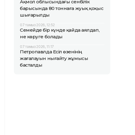
Ақмол облысындағы сенбілік
барысында 80 тоннаға жуық қоқыс
шығарылды
07 тамыз 2026, 12:52
Семейде бір күнде қайда аялдап,
не көруге болады
07 тамыз 2026, 11:17
Петропавлда Есіл өзенінің
жағалауын нығайту жұмысы
басталды