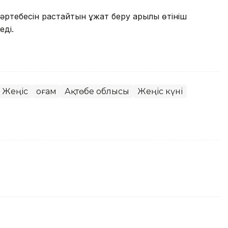
ртебесін растайтын құжат беру арқылы өтініш
еді.
 Жеңіс
Қоғам
Ақтөбе облысы
Жеңіс күні