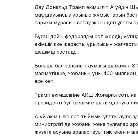
Дау Дональд Трамп әкімшілігі Ақ үйдің Ш
мақұлдауынсыз құрылыс жұмыстарын баст
тарихи мұрасын сақтау жөніндегі ұлттық қо
Бұған дейін федералдық сот жердің үсті
әкімшілікке жерасты құрылысын жалғастыр
шешімді растады.
Болашақ бал залының аумағы шамамен 
мәліметінше, жобаның құны 400 миллион д
есе көп.
Трамп әкімшілігіне АҚШ Жоғарғы сотына ж
президенті бұл шешімге шағымдануға ниет
Ақ үй әкімшілігі сот тыйымы ұлттық қауіпс
министрлігі де жобаны жеке тұлғалар қ
жүзеге асуына араласпауы тиіс екенін ал