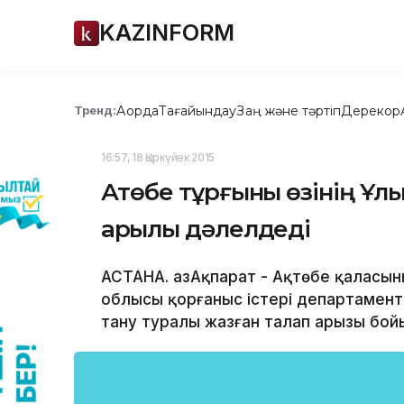
KAZINFORM
Ақорда
Тағайындау
Заң және тәртіп
Дерекқор
Тренд:
16:57, 18 Қыркүйек 2015
Ақтөбе тұрғыны өзінің Ұлы
арқылы дәлелдеді
АСТАНА. ҚазАқпарат - Ақтөбе қаласын
облысы қорғаныс істері департамент
тану туралы жазған талап арызы бойы