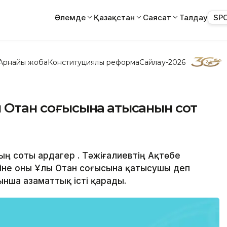
Әлемде
Қазақстан
Саясат
Талдау
SP
Арнайы жоба
Конституциялық реформа
Сайлау-2026
 Отан соғысына қатысқанын сот
ың соты ардагер Қ. Тәжіғалиевтің Ақтөбе
іне оны Ұлы Отан соғысына қатысушы деп
нша азаматтық істі қарады.