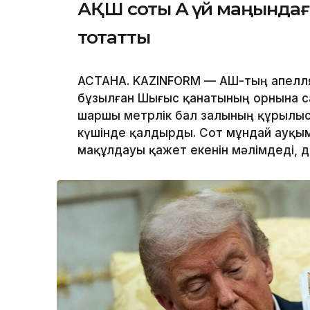
АҚШ соты Ақ үй маңында
тоқтатты
АСТАНА. KAZINFORM — АҚШ-тың апелл
бұзылған Шығыс қанатының орнына с
шаршы метрлік бал залының құрылы
күшінде қалдырды. Сот мұндай ауқым
мақұлдауы қажет екенін мәлімдеді, 