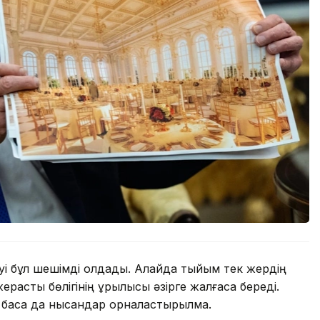
уі бұл шешімді қолдады. Алайда тыйым тек жердің
расты бөлігінің құрылысы әзірге жалғаса береді.
 басқа да нысандар орналастырылмақ.