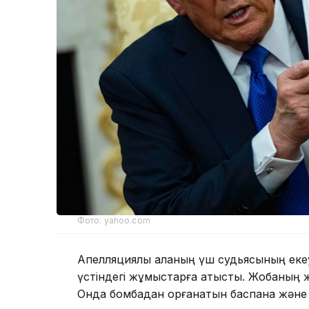
Фото: yahoo.com
Апелляциялық алқаның үш судьясының еке
үстіндегі жұмыстарға қатысты. Жобаның же
Онда бомбадан қорғанатын баспана және