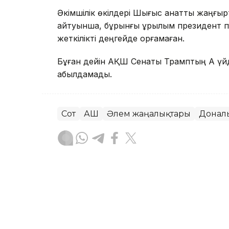
Әкімшілік өкілдері Шығыс қанатты жаңғырт
айтуынша, бұрынғы құрылым президент пе
жеткілікті деңгейде қорғамаған.
Бұған дейін АҚШ Сенаты Трамптың Ақ үйд
қабылдамады.
Сот
АҚШ
Әлем жаңалықтары
Донал
Динара Маханова
Авторлар