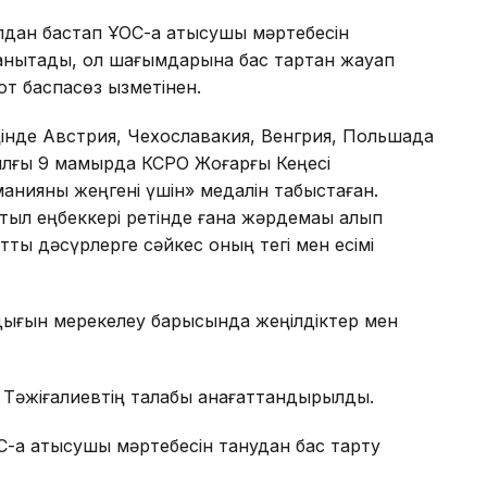
лдан бастап ҰОС-қа қатысушы мәртебесін
 анықтады, ол шағымдарына бас тартқан жауап
т баспасөз қызметінен.
еңінде Австрия, Чехославакия, Венгрия, Польшада
жылғы 9 мамырда КСРО Жоғарғы Кеңесі
анияны жеңгені үшін» медалін табыстаған.
тыл еңбеккері ретінде ғана жәрдемақы алып
лттық дәсүрлерге сәйкес оның тегі мен есімі
ығын мерекелеу барысында жеңілдіктер мен
Тәжіғалиевтің талабы қанағаттандырылды.
қа қатысушы мәртебесін танудан бас тарту