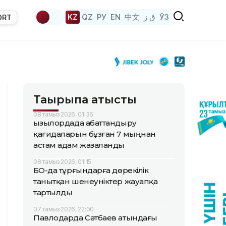
KZ
QZ
РУ
EN
中文
ق ز
ЎЗ
ORT
Тақырыпқа қатысты
08 тамыз 2026, 01:36
Қызылордада абаттандыру
қағидаларын бұзған 7 мыңнан
астам адам жазаланды
08 тамыз 2026, 01:15
БҚО-да тұрғындарға дөрекілік
танытқан шенеуніктер жауапқа
тартылды
07 тамыз 2026, 22:00
Павлодарда Сәтбаев атындағы