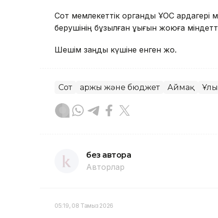
Сот мемлекеттік органды ҰОС ардагері мә
берушінің бұзылған құқығын жоюға міндетт
Шешім заңды күшіне енген жоқ.
Сот
Қаржы және бюджет
Аймақ
Ұлы
без автора
Авторлар
05:19, 08 Тамыз 2026