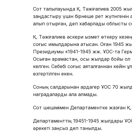
Сот талқылауында Қ. Тәжіғалиев 2005 жы
заңдастыру үшін бірнеше рет жүгінгенін
алып отырған, деп хабарлады облыстық со
Қ. Тәжіғалиев әскери қызмет өткеру кез
соғыс қимылдарына қатысқан. Оған 1945 
Президиумы «1941-1945 жж. ҰОС-та Герм
Осыған қарамастан, осы жылдар бойы ол 
келген. Себебі соғыс аяқталғаннан кейін ұ
өзгертілген екен.
Соның салдарынан ардагер ҰОС 70 жылд
наградаларды ала алмады.
Сот шешімімен Департаментке жазған Қ. 
Департаменттің 19451-1945 жылдары ҰОС-
әрекеті заңсыз деп танылды.