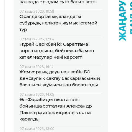
каналда ер адам суға батып кетті
07 тамыз 2026, 19:56
Оралда орталық алаңдағы
субұрқақ неліктен жұмыс істемей
тұр
07 тамыз 2026, 17:04
Нұрай Серікбай ісі: Сараптама
қорытындысы, бейнежазба мен
хат алмасулар нені көрсетті
07 тамыз 2026, 14:14
Жемқорлық дауынан кейін БҚО
денсаулық сақтау басқармасының
басшысы жұмысынан босатылды
07 тамыз 2026, 14:05
Әл-Фарабидегі жол апаты
бойынша сотталған Александр
Пактың ісі апелляциялық сотта
қаралды
07 тамыз 2026, 13:00