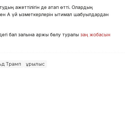
удың қажеттілігін де атап өтті. Олардың
н Ақ үй қызметкерлерін ықтимал шабуылдардан
егі бал залына қаржы бөлу туралы
заң жобасын
ьд Трамп
Құрылыс