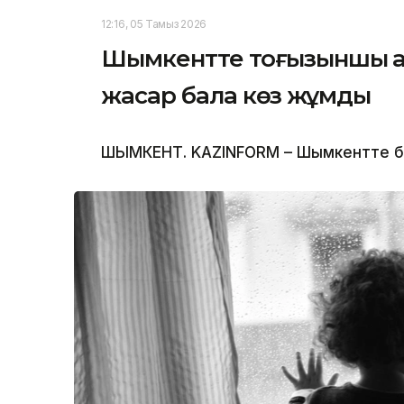
12:16, 05 Тамыз 2026
Шымкентте тоғызыншы қаб
жасар бала көз жұмды
ШЫМКЕНТ. KAZINFORM – Шымкентте бүлд