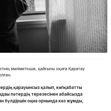
інің мәліметінше, қайғылы оқиға Қаратау
лған.
тердің қарауынсыз қалып, көпқабатты
ндағы пәтердің терезесінен абайсызда
ан бүлдіршін оқиға орнында көз жұмды,