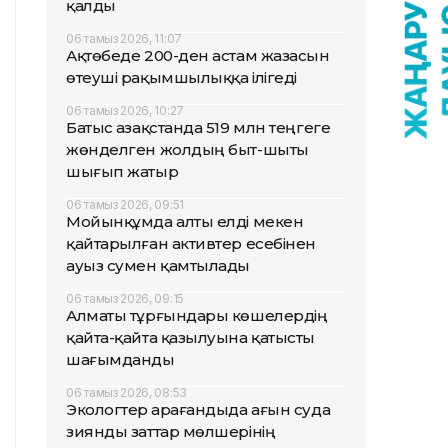
қалды
06 тамыз 2026, 11:07
Ақтөбеде 200-ден астам жазасын
өтеуші рақымшылыққа ілігеді
06 тамыз 2026, 10:27
Батыс Қазақстанда 519 млн теңгеге
жөнделген жолдың быт-шыты
шығып жатыр
06 тамыз 2026, 09:51
Мойынқұмда алты елді мекен
қайтарылған активтер есебінен
ауыз сумен қамтылады
06 тамыз 2026, 09:15
Алматы тұрғындары көшелердің
қайта-қайта қазылуына қатысты
шағымданды
06 тамыз 2026, 08:53
Экологтер Қарағандыда ағын суда
зиянды заттар мөлшерінің