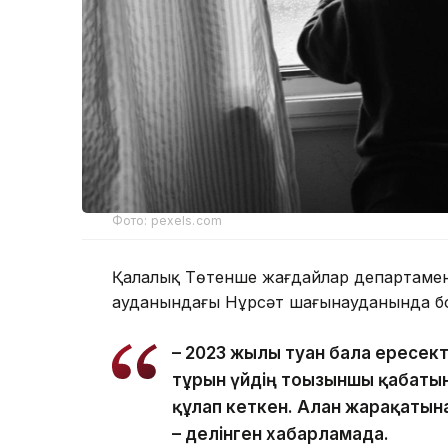
Фото: pexels.com
Қалалық Төтенше жағдайлар департамент
ауданындағы Нұрсәт шағынауданында бо
– 2023 жылы туған бала ересек
тұрғын үйдің тоғызыншы қабаты
құлап кеткен. Алған жарақатын
– делінген хабарламада.