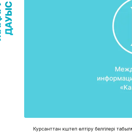
Курсанттан күштеп өлтіру белгілері табыл