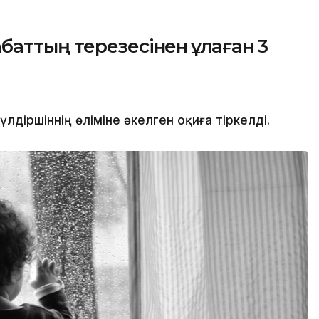
аттың терезесінен құлаған 3
іршіннің өліміне әкелген оқиға тіркелді.