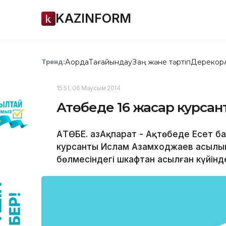
KAZINFORM
Ақорда
Тағайындау
Заң және тәртіп
Дерекқор
Тренд:
15:51, 06 Маусым 2014
Ақтөбеде 16 жасар курсан
АҚТӨБЕ. ҚазАқпарат - Ақтөбеде Есет 
курсанты Ислам Азамходжаев асылып ө
бөлмесіндегі шкафтан асылған күйінд