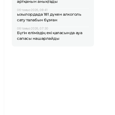
артқанын анықтады
06 тамыз 2026, 08:41
Қызылордада 181 дүкен алкоголь
сату талабын бұзған
06 тамыз 2026, 07:30
Бүгін еліміздің екі қаласында ауа
сапасы нашарлайды