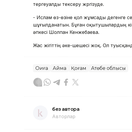
тергеуалды тексеру жүргізуде.
- Ислам өз-өзіне қол жұмсады дегенге се
шұғылданатын. Бұған оқытушылардың кінә
әпкесі Шолпан Кенжебаева.
Жас жігіттің әке-шешесі жоқ. Ол туысқа
Оқиға
Аймақ
Қоғам
Ақтөбе облысы
без автора
Авторлар