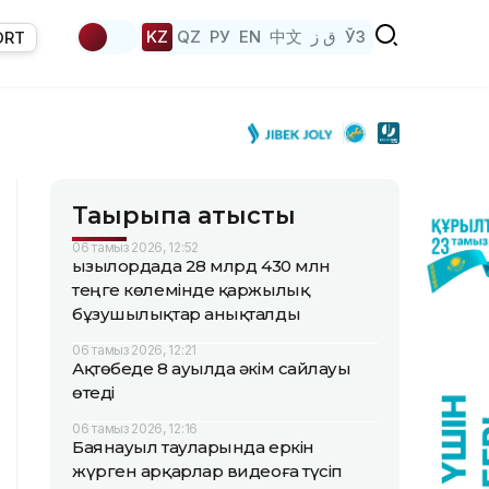
KZ
QZ
РУ
EN
中文
ق ز
ЎЗ
ORT
Тақырыпқа қатысты
06 тамыз 2026, 12:52
Қызылордада 28 млрд 430 млн
теңге көлемінде қаржылық
бұзушылықтар анықталды
06 тамыз 2026, 12:21
Ақтөбеде 8 ауылда әкім сайлауы
өтеді
06 тамыз 2026, 12:16
Баянауыл тауларында еркін
жүрген арқарлар видеоға түсіп