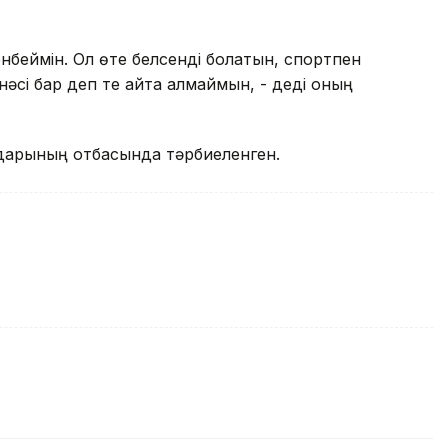
нбеймін. Ол өте белсенді болатын, спортпен
сі бар деп те айта алмаймын, - деді оның
ндарының отбасында тәрбиеленген.