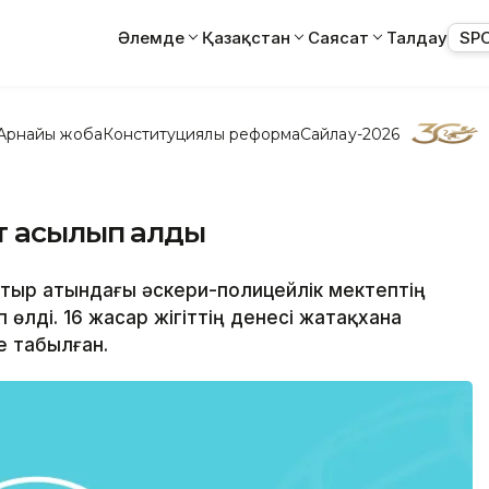
Әлемде
Қазақстан
Саясат
Талдау
SP
Арнайы жоба
Конституциялық реформа
Сайлау-2026
т асылып қалды
батыр атындағы әскери-полицейлік мектептің
лді. 16 жасар жігіттің денесі жатақхана
е табылған.