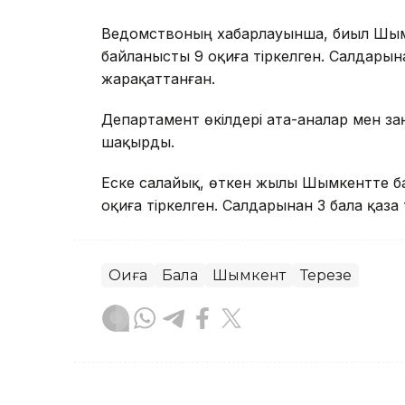
Ведомствоның хабарлауынша, биыл Шым
байланысты 9 оқиға тіркелген. Салдарына
жарақаттанған.
Департамент өкілдері ата-аналар мен з
шақырды.
Еске салайық, өткен жылы Шымкентте б
оқиға тіркелген. Салдарынан 3 бала қаза 
Оқиға
Бала
Шымкент
Терезе
Сәбит Тастанбек