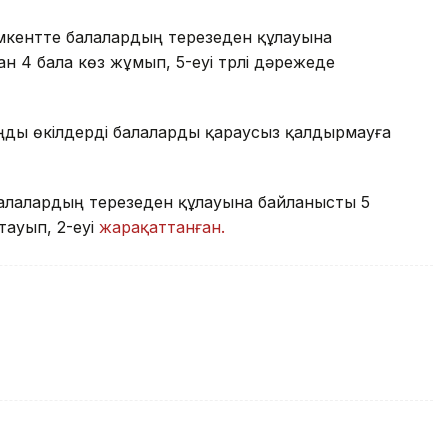
кентте балалардың терезеден құлауына
н 4 бала көз жұмып, 5-еуі түрлі дәрежеде
аңды өкілдерді балаларды қараусыз қалдырмауға
алалардың терезеден құлауына байланысты 5
тауып, 2-еуі
жарақаттанған.