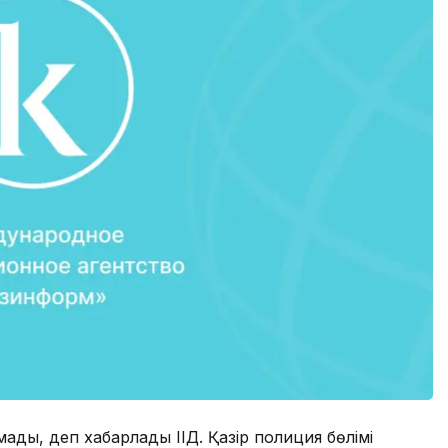
мады, деп хабарлады ІІД. Қазір полиция бөлімі