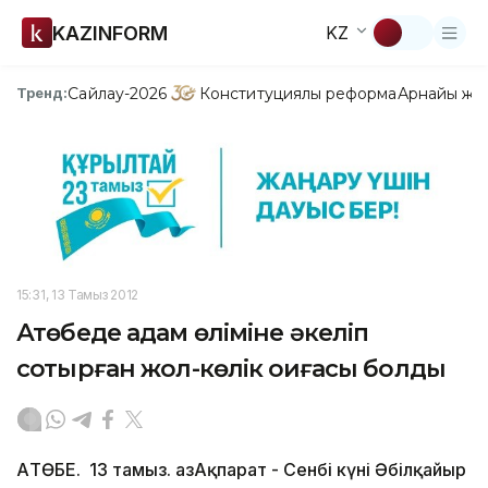
KAZINFORM
KZ
Сайлау-2026
Конституциялық реформа
Арнайы жо
Тренд:
15:31, 13 Тамыз 2012
Ақтөбеде адам өліміне әкеліп
соқтырған жол-көлік оқиғасы болды
АҚТӨБЕ. 13 тамыз. ҚазАқпарат - Сенбі күні Әбілқайыр