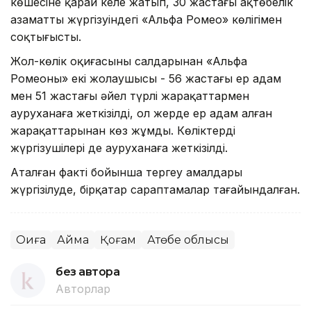
көшесіне қарай келе жатып, 30 жастағы ақтөбелік
азаматтың жүргізуіндегі «Альфа Ромео» көлігімен
соқтығысты.
Жол-көлік оқиғасының салдарынан «Альфа
Ромеоның» екі жолаушысы - 56 жастағы ер адам
мен 51 жастағы әйел түрлі жарақаттармен
ауруханаға жеткізілді, ол жерде ер адам алған
жарақаттарынан көз жұмды. Көліктердің
жүргізушілері де ауруханаға жеткізілді.
Аталған факті бойынша тергеу амалдары
жүргізілуде, бірқатар сараптамалар тағайындалған.
Оқиға
Аймақ
Қоғам
Ақтөбе облысы
без автора
Авторлар