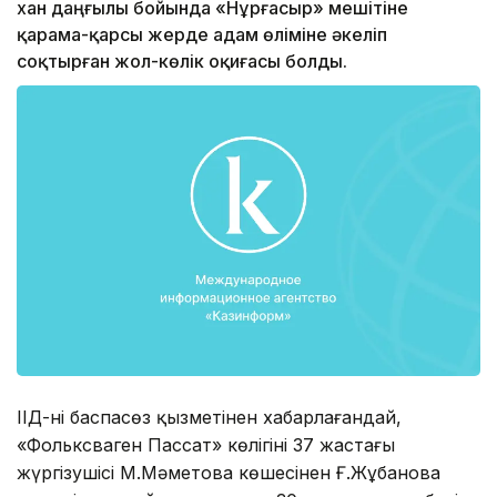
хан даңғылы бойында «Нұрғасыр» мешітіне
қарама-қарсы жерде адам өліміне әкеліп
соқтырған жол-көлік оқиғасы болды.
ІІД-нің баспасөз қызметінен хабарлағандай,
«Фольксваген Пассат» көлігінің 37 жастағы
жүргізушісі М.Мәметова көшесінен Ғ.Жұбанова