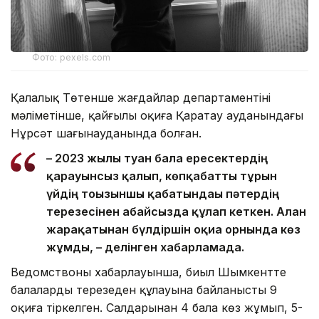
Фото: pexels.com
Қалалық Төтенше жағдайлар департаментінің
мәліметінше, қайғылы оқиға Қаратау ауданындағы
Нұрсәт шағынауданында болған.
– 2023 жылы туған бала ересектердің
қарауынсыз қалып, көпқабатты тұрғын
үйдің тоғызыншы қабатындағы пәтердің
терезесінен абайсызда құлап кеткен. Алған
жарақатынан бүлдіршін оқиға орнында көз
жұмды, – делінген хабарламада.
Ведомствоның хабарлауынша, биыл Шымкентте
балалардың терезеден құлауына байланысты 9
оқиға тіркелген. Салдарынан 4 бала көз жұмып, 5-