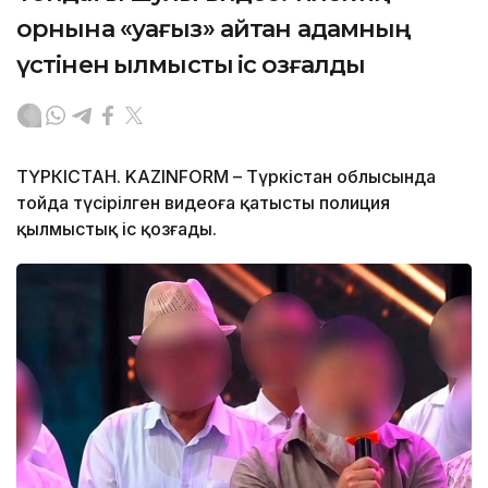
орнына «уағыз» айтқан адамның
үстінен қылмыстық іс қозғалды
ТҮРКІСТАН. KAZINFORM – Түркістан облысында
тойда түсірілген видеоға қатысты полиция
қылмыстық іс қозғады.