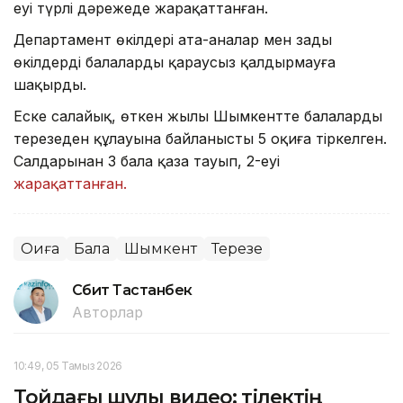
еуі түрлі дәрежеде жарақаттанған.
Департамент өкілдері ата-аналар мен заңды
өкілдерді балаларды қараусыз қалдырмауға
шақырды.
Еске салайық, өткен жылы Шымкентте балалардың
терезеден құлауына байланысты 5 оқиға тіркелген.
Салдарынан 3 бала қаза тауып, 2-еуі
жарақаттанған.
Оқиға
Бала
Шымкент
Терезе
Сәбит Тастанбек
Авторлар
10:49, 05 Тамыз 2026
Тойдағы шулы видео: тілектің