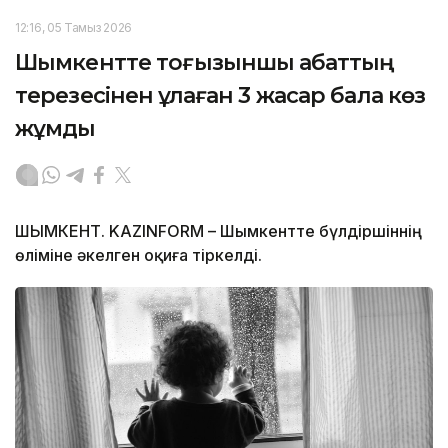
12:16, 05 Тамыз 2026
Шымкентте тоғызыншы қабаттың
терезесінен құлаған 3 жасар бала көз
жұмды
ШЫМКЕНТ. KAZINFORM – Шымкентте бүлдіршіннің
өліміне әкелген оқиға тіркелді.