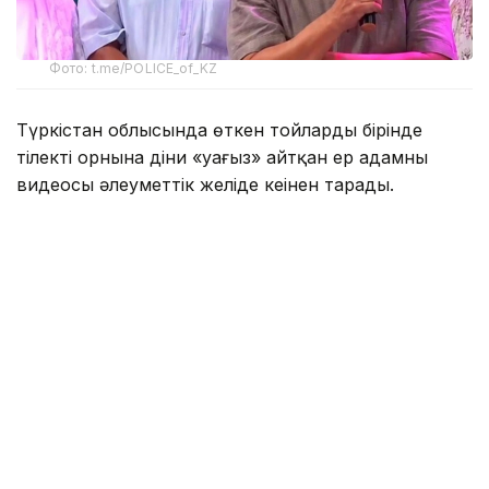
Фото: t.me/POLICE_of_KZ
Түркістан облысында өткен тойлардың бірінде
тілектің орнына діни «уағыз» айтқан ер адамның
видеосы әлеуметтік желіде кеңінен тарады.
Бейнежазбада ол тойларда арақтың қойылмай
жүргенін құптайтынын айтып, ендігі кезекте
музыкадан бас тарту керектігін жеткізген. Сондай-
ақ ерлер мен әйелдердің бірге отыруын шариғатқа
қайшы деп бағалап, мұсылмандардың діни
талаптарды қатаң ұстануы қажет екенін
айтқан.
Ішкі істер министрлігі бұл видеоға қатысты ресми
мәлімдеме жасады.
– Әлеуметтік желілерге жүргізілген