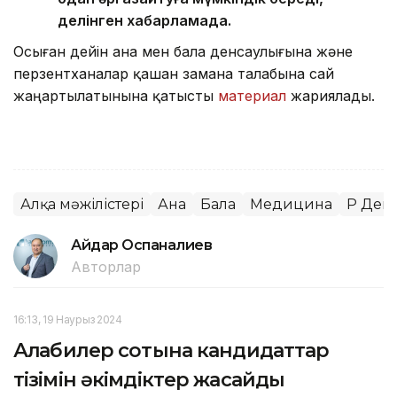
делінген хабарламада.
Осыған дейін ана мен бала денсаулығына және
перзентханалар қашан замана талабына сай
жаңартылатынына қатысты
материал
жариялады.
Алқа мәжілістері
Ана
Бала
Медицина
ҚР Ден
Айдар Оспаналиев
Авторлар
16:13, 19 Наурыз 2024
Алқабилер сотына кандидаттар
тізімін әкімдіктер жасайды