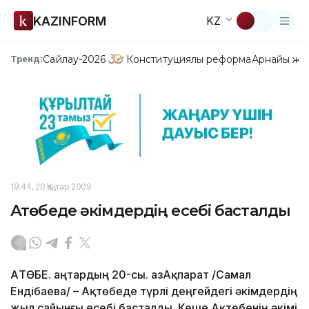
KAZINFORM
KZ
Сайлау-2026
Конституциялық реформа
Арнайы жо
Тренд:
19:44, 20 Қаңтар 2009
Ақтөбеде әкімдердің есебі басталды
АҚТӨБЕ. Қаңтардың 20-сы. ҚазАқпарат /Самал
Ендібаева/ – Ақтөбеде түрлі деңгейдегі әкімдердің
жыл сайынғы есебі басталды. Кеше Ақтөбенің әкімі