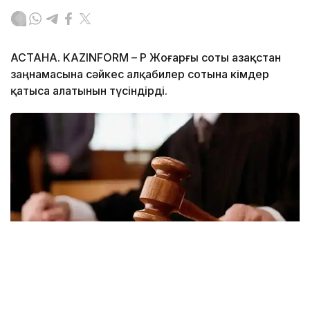
АСТАНА. KAZINFORM – ҚР Жоғарғы соты Қазақстан
заңнамасына сәйкес алқабилер сотына кімдер
қатыса алатынын түсіндірді.
Фото: Kazinform