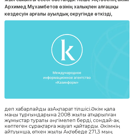
Архимед Мұхамбетов өзінің халықпен алғашқы
кездесуін Қарғалы ауылдық округінде өткізді,
деп хабарлайды ҚазАқпарат тілшісі.Әкім қала
маңы тұрғындарына 2008 жылы атқарылған
жұмыстар туралы әңгімелеп берді, сондай-ақ
көптеген сұрақтарға жауап қайтарды. Әкімнің
айтуынша, өткен жылы Ақтөбеде 271,3 мың