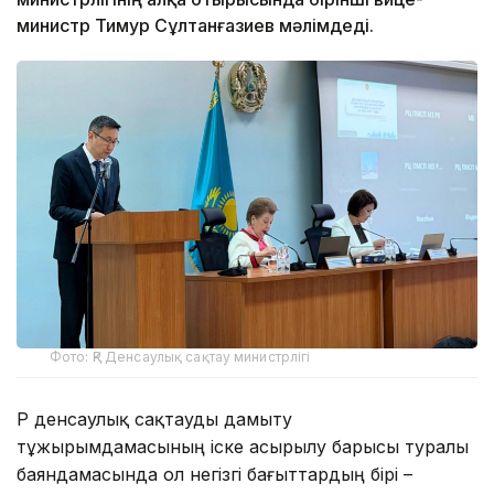
министр Тимур Сұлтанғазиев мәлімдеді.
Фото: ҚР Денсаулық сақтау министрлігі
ҚР денсаулық сақтауды дамыту
тұжырымдамасының іске асырылу барысы туралы
баяндамасында ол негізгі бағыттардың бірі –