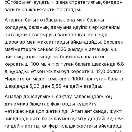
«Отбасы әл-ауқаты – жаңа стратегиялық бағдар»
бағытына жан-жақты тоқталды.
Аталған бағыт отбасыны, ана мен баланы
қолдауға, баланың дамуына қауіпсіз әрі қолайлы
орта қалыптастыруға бағытталған кешенді
шаралар мен мақсаттарды айқындайды. Берілген
мәліметтерге сәйкес 2026 жылдың алғашқы үш
айының қорытындысы бойынша ана өлімі
көрсеткіші 100 мың тірі туған балаға шаққанда 6,8-
ді құрады. Өткен жылы бұл көрсеткіш 12,0 болған.
Нәресте өлімі де төмендеп, 1000 тірі туған балаға
шаққанда 5,92-ден 5,56-ға дейін азайды.
Аналар денсаулығын сақтау саласындағы оң
динамика бірқатар факторды күшейту
нәтижесінде қол жеткізілді. Атап айтқанда, жүкті
әйелдерді ерте бақылаумен қамту деңгейі 77,6%-
ға дейін артты, ал фертильдік жастағы әйелдерді