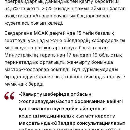
прегравидарлық дайындықпен қамту көрсеткіші
54,5%-ға жетті. 2025 жылдың тамыз айынан бастап
Қазақстанда «Аналар саулығы» бағдарламасы
жүзеге асырылып келеді.
Бағдарлама МСАК деңгейінде 15 тегін базалық
зерттеуді ұсынады және әйелдердің хабардарлығы
мен жауапкершілігін арттыруға бағытталған.
Министрліктің тарапынан 17 өңірдегі 19 облыстық
перинаталдық орталықты жаңғырту бойынша
мастер-жоспарлар бекітілді. Бұл құрылымдарды
біріздендіруге және озық технологияларды енгізуге
мүмкіндік береді.
-Жаңғырту шеңберінде отбасын
жоспарлаудан бастап босанғаннан кейінгі
қалпына келтіруге дейін әйелдерге
кешенді медициналық қызмет көрсету
мақсатында «Әйелдер консультациялары»