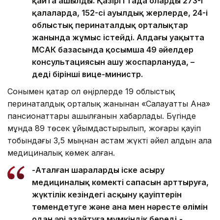
қайта ашылды. Қазіргі таңда олардың 273-і
қалаларда, 152-сі ауылдық жерлерде, 24-і
облыстық перинаталдық орталықтар
жанында жұмыс істейді. Алдағы уақытта
МСАК базасында қосымша 49 әйелдер
консультациясын ашу жоспарлануда, –
деді бірінші вице-министр.
Сонымен қатар ол өңірлерде 19 облыстық
перинаталдық орталық жанынан «Салауатты Ана»
пансионаттары ашылғанын хабарлады. Бүгінде
мұнда 89 төсек ұйымдастырылып, жоғары қауіп
тобындағы 3,5 мыңнан астам жүкті әйел алдын ала
медициналық көмек алған.
-Аталған шараларды іске асыру
медициналық көмектің сапасын арттыруға,
жүктілік кезіндегі асқыну қауіптерін
төмендетуге және ана мен нәресте өлімін
одан әрі азайтуға мүмкіндік береді,-