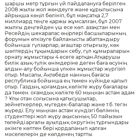
шаршы метр тұрғын үй пайдалануға берілген.
2008 жылы жол жөндеуге және құрылысына
айрықша көңіл бөлініп, бұл мақсатқа 2,7
миллиард теңге қаржы жұмсалған, бұл 2007
жылғы деңгейден үш есе көп. Қазақстан мен
Ресейдің шекаралас өңірлері басшыларының
форумын өткізуге байланысты абаттандыру
бойынша: гүлзарлар, ағаштар отырғызу, көк
шөптердің тұқымдарын себу, гүл құмыраларын
орнату жұмыстары 4 есеге артқан.Атқарушы
билік азық-түлік өнімдеріне деген баға өсуінің
алдын-алу бойынша үлкен жұмыстар жүргізіп
отыр. Мысалы, Ақтөбеде нанның бағасы
республика бойынша ең төмен күйінде қалып
отыр. Газдың, қоғамдық көлікте жүру бағалары
да төмен. Қоғамдық көлікте 60 мыңнан астам адам
? Ұлы отан соғысына қатысушылар,
зейнеткерлер, мүгедек-балалар және т.б. тегін
жүреді. Елу мыңнан астам күндізгі бөлімнің
студенттері жол жүру ақысының 50 пайызын
төлейді.Қарғалы ауылдық округінің тұрғындары
әкімге көптен бері қордаланып қалған
мәселелерін де көлденең тартты.