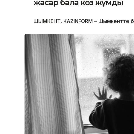
жасар бала көз жұмды
ШЫМКЕНТ. KAZINFORM – Шымкентте бүлд