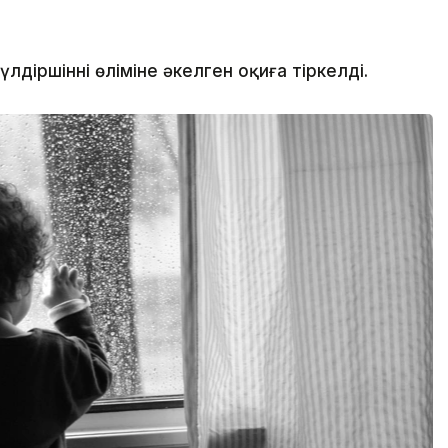
іршіннің өліміне әкелген оқиға тіркелді.