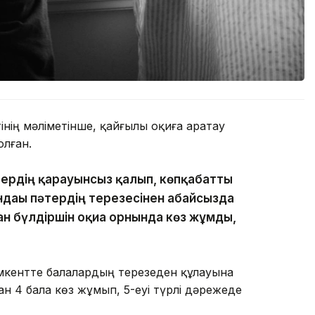
нің мәліметінше, қайғылы оқиға Қаратау
лған.
тердің қарауынсыз қалып, көпқабатты
ндағы пәтердің терезесінен абайсызда
ан бүлдіршін оқиға орнында көз жұмды,
кентте балалардың терезеден құлауына
н 4 бала көз жұмып, 5-еуі түрлі дәрежеде