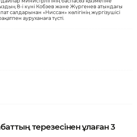
ғдайлар министрлігінің баспасөз қызметіне
рыздың 8-і күні Кобзев және Жүргенев атындағы
ат салдарынан «Ниссан» көлігінің жүргізушісі
қатпен ауруханаға түсті.
аттың терезесінен құлаған 3