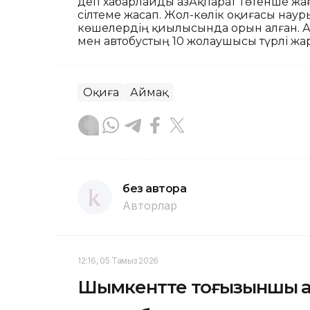
деп хабарлайды ҚазАқпарат Төтенше жа
сілтеме жасап. Жол-көлік оқиғасы нау
көшелердің қиылысында орын алған. Ап
мен автобустың 10 жолаушысы түрлі жара
Оқиға
Аймақ
без автора
Авторлар
12:16, 05 Тамыз 2026
Шымкентте тоғызыншы қаб