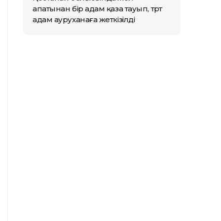
апатынан бір адам қаза тауып, төрт
адам ауруханаға жеткізілді