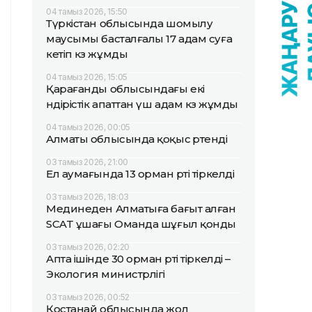
04 тамыз 2026, 15:50
Түркістан облысында шомылу
маусымы басталғалы 17 адам суға
кетіп көз жұмды
04 тамыз 2026, 15:05
Қарағанды облысындағы екі
өндірістік апаттан үш адам көз жұмды
04 тамыз 2026, 00:05
Алматы облысында қоқыс өртенді
03 тамыз 2026, 21:00
Ел аумағында 13 орман өрті тіркелді
03 тамыз 2026, 18:03
Мединеден Алматыға бағыт алған
SCAT ұшағы Оманда шұғыл қонды
03 тамыз 2026, 02:20
Апта ішінде 30 орман өрті тіркелді –
Экология министрлігі
03 тамыз 2026, 00:52
Қостанай облысында жол