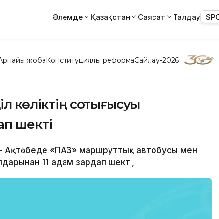
Әлемде
Қазақстан
Саясат
Талдау
SP
Арнайы жоба
Конституциялық реформа
Сайлау-2026
іл көліктің соқтығысуы
ап шекті
 – Ақтөбеде «ПАЗ» маршруттық автобусы мен
алдарынан 11 адам зардап шекті,