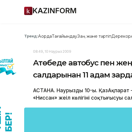
KAZINFORM
Ақорда
Тағайындау
Заң және тәртіп
Дерекқор
Тренд:
08:49, 10 Наурыз 2009
Ақтөбеде автобус пен жең
салдарынан 11 адам зард
АСТАНА. Наурыздың 10-ы. ҚазАқпарат
«Ниссан» жеңіл көлігінің соқтығысуы с