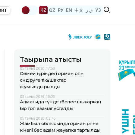
KZ
QZ
РУ
EN
中文
ق ز
ЎЗ
ORT
Тақырыпқа қатысты
05 тамыз 2026, 17:50
Семей өңіріндегі орман өртін
сөндіруге тікұшақтар
жұмылдырылды
05 тамыз 2026, 16:25
Алматыда түнде төбелес шығарған
бір топ азамат ұсталды
05 тамыз 2026, 02:45
Жамбыл облысында орман өртіне
кінәлі бес адам жауапқа тартылды