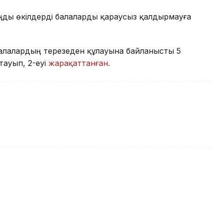
аңды өкілдерді балаларды қараусыз қалдырмауға
алалардың терезеден құлауына байланысты 5
тауып, 2-еуі
жарақаттанған.