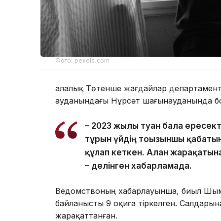
Фото: pexels.com
Қалалық Төтенше жағдайлар департаменті
ауданындағы Нұрсәт шағынауданында бо
– 2023 жылы туған бала ересек
тұрғын үйдің тоғызыншы қабаты
құлап кеткен. Алған жарақатын
– делінген хабарламада.
Ведомствоның хабарлауынша, биыл Шым
байланысты 9 оқиға тіркелген. Салдарына
жарақаттанған.