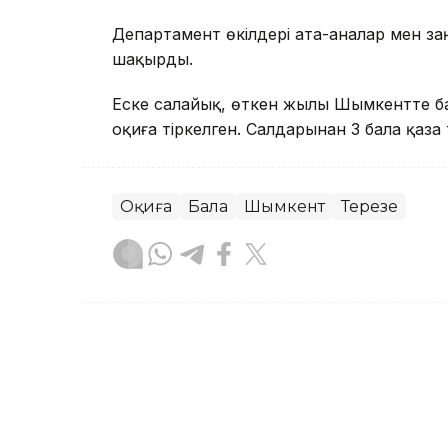
Департамент өкілдері ата-аналар мен з
шақырды.
Еске салайық, өткен жылы Шымкентте б
оқиға тіркелген. Салдарынан 3 бала қаза 
Оқиға
Бала
Шымкент
Терезе
Сәбит Тастанбек
Авторлар