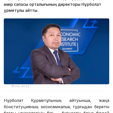
өмір сапасы орталығының директоры Нұрболат
Құрметұлы айтты.
Фото: eri.kz
Нұрболат Құрметұлының айтуынша, жаңа
Конституцияның экономикалық тұрғыдан беретін
басты нәтижелерінің бірі — бизнестің бәріне бірдей