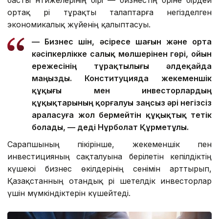
ортақ әрі тұрақты талаптарға негізделген
экономикалық жүйенің қалыптасуы.
— Бизнес үшін, әсіресе шағын және орта
кәсіпкерлікке салық мөлшерінен гөрі, ойын
ережесінің тұрақтылығы әлдеқайда
маңызды. Конституцияда жекеменшік
құқығы мен инвесторлардың
құқықтарының қорғалуы заңсыз әрі негізсіз
араласуға жол бермейтін құқықтық тетік
болады, — деді Нұрболат Құрметұлы.
Сарапшының пікірінше, жекеменшік пен
инвестицияның сақталуына берілетін кепілдіктің
күшеюі бизнес өкілдерінің сенімін арттырып,
Қазақстанның отандық әрі шетелдік инвесторлар
үшін мүмкіндіктерін күшейтеді.