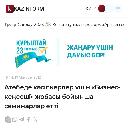
KAZINFORM
KZ
Сайлау-2026
Конституциялық реформа
Арнайы жо
Тренд:
19:44, 19 Маусым 2012
Ақтөбеде кәсіпкерлер үшін «Бизнес-
кеңесші» жобасы бойынша
семинарлар өтті