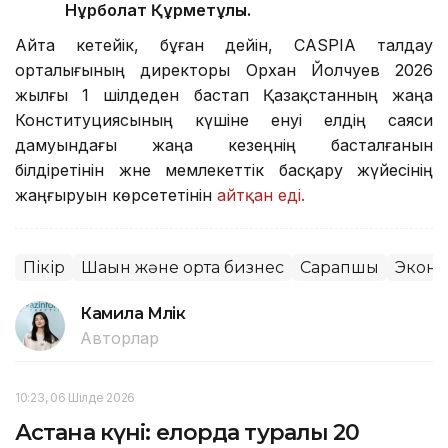
Нұрболат Құрметұлы.
Айта кетейік, бұған дейін, CASPIA талдау
орталығының директоры Орхан Йолчуев 2026
жылғы 1 шілдеден бастап Қазақстанның жаңа
Конституциясының күшіне енуі елдің саяси
дамуындағы жаңа кезеңнің басталғанын
білдіретінін және мемлекеттік басқару жүйесінің
жаңғыруын көрсететінін
айтқан еді.
Пікір
Шағын және орта бизнес
Сарапшы
Экон
Камила Мүлік
Авторлар
10:23, 06 Шілде 2026
Астана күні: елорда туралы 20