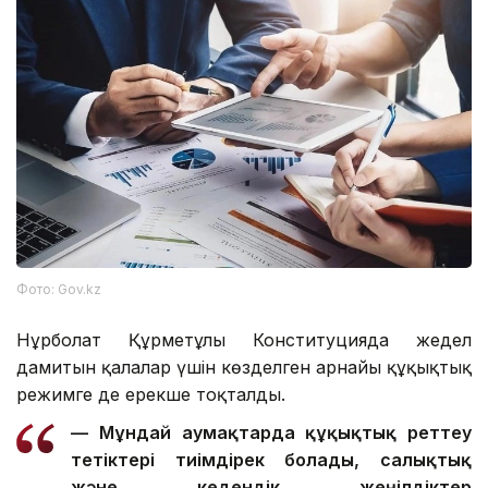
Фото: Gov.kz
Нұрболат Құрметұлы Конституцияда жедел
дамитын қалалар үшін көзделген арнайы құқықтық
режимге де ерекше тоқталды.
— Мұндай аумақтарда құқықтық реттеу
тетіктері тиімдірек болады, салықтық
және кедендік жеңілдіктер