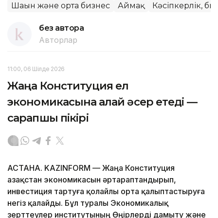
Шағын және орта бизнес
Аймақ
Кәсіпкерлік, би
без автора
Авторлар
11:00, 06 Шілде 2026
Жаңа Конституция ел
экономикасына қалай әсер етеді —
сарапшы пікірі
АСТАНА. KAZINFORM — Жаңа Конституция
Қазақстан экономикасын әртараптандырып,
инвестиция тартуға қолайлы орта қалыптастыруға
негіз қалайды. Бұл туралы Экономикалық
зерттеулер институтының Өңірлерді дамыту және