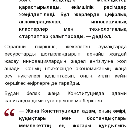
қарастырылады, әкімшілік рәсімдер
жеңілдетіледі. Бұл жерлерде цифрлық
агломерациялар, инновациялық
кластерлер мен технологиялық
стартаптар қалыптасады, — деді ол.
Сарапшы пікірінше, жекелеген аумақтарда
ресурстарды шоғырландырып, арнайы жағдай
жасау инновациялардың жедел енгізілуіне жол
ашады. Соның нәтижесінде экономиканың жаңа
өсу нүктелері қалыптасып, оның игілігі кейін
көршілес өңірлерге де тарайды.
Бұдан бөлек жаңа Конституцияда адами
капиталды дамытуға ерекше мән берілген.
— Жаңа Конституцияда адам, оның өмірі,
құқықтары мен бостандықтары
мемлекеттің ең жоғары құндылығы