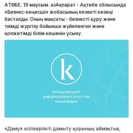
АҚТӨБЕ. 19 маусым. ҚазАқпарат - Ақтөбе облысында
«Бизнес-кеңесші» жобасының кезекті кезеңі
басталды. Оның мақсаты - бизнесті құру және
тиімді жүргізу бойынша жүйеленген және
қолжетімді білім кешенін ұсыну.
«Даму» кәсіпкерлікті дамыту қорының аймақтық