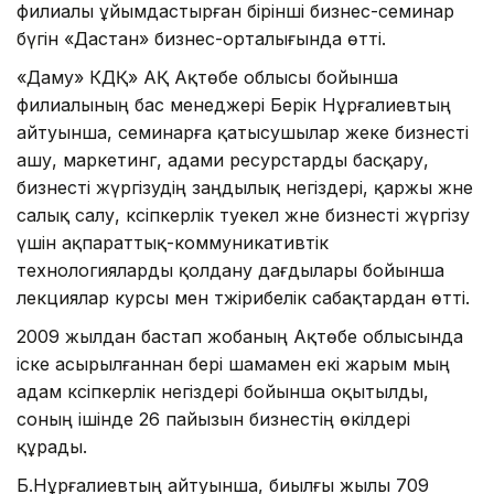
филиалы ұйымдастырған бірінші бизнес-семинар
бүгін «Дастан» бизнес-орталығында өтті.
«Даму» КДҚ» АҚ Ақтөбе облысы бойынша
филиалының бас менеджері Берік Нұрғалиевтың
айтуынша, семинарға қатысушылар жеке бизнесті
ашу, маркетинг, адами ресурстарды басқару,
бизнесті жүргізудің заңдылық негіздері, қаржы және
салық салу, кәсіпкерлік тәуекел және бизнесті жүргізу
үшін ақпараттық-коммуникативтік
технологияларды қолдану дағдылары бойынша
лекциялар курсы мен тәжірибелік сабақтардан өтті.
2009 жылдан бастап жобаның Ақтөбе облысында
іске асырылғаннан бері шамамен екі жарым мың
адам кәсіпкерлік негіздері бойынша оқытылды,
соның ішінде 26 пайызын бизнестің өкілдері
құрады.
Б.Нұрғалиевтың айтуынша, биылғы жылы 709