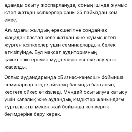
адамды оқыту жоспарлануда, соның ішінде жұмыс
істеп жатқан кәсіпкерлер саны 35 пайыздан кем
емес.
Ағымдағы жылдың ерекшелігіне сондай-ақ
жаңадан бастап келе жатқан және жұмыс істеп
жүрген кәсіпкерлер үшін семинарлардың бөлек
өткізілуінде. Бұл мақсат аудиторияның
қажеттіліктері мен мүдделерін есепке алу үшін
жасалды.
Облыс аудандарында «Бизнес-кеңесші» бойынша
семинарлар шілде айының басында басталып,
кестеге сәйкес өткізіледі. Мұндай оқытылуға қатысу
үшін қалалық және аудандық әкімдіктер жанындағы
тұрғылықты мекен-жай бойынша кәсіпкерлік
бөлімдеріне бару керек.