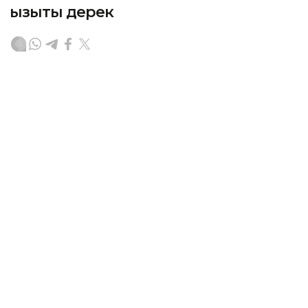
қызықты дерек
АСТАНА. KAZINFORM — Астана күніне орай Ұлттық
статистика бюросының баспасөз қызметі еліміздің
бас қаласы туралы 20 қызықты деректі ұсынды.