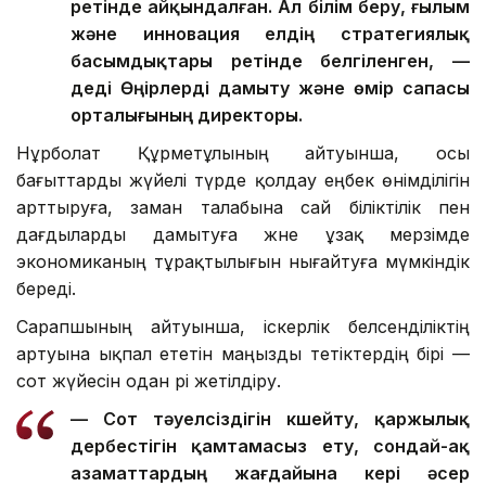
ретінде айқындалған. Ал білім беру, ғылым
және инновация елдің стратегиялық
басымдықтары ретінде белгіленген, —
деді Өңірлерді дамыту және өмір сапасы
орталығының директоры.
Нұрболат Құрметұлының айтуынша, осы
бағыттарды жүйелі түрде қолдау еңбек өнімділігін
арттыруға, заман талабына сай біліктілік пен
дағдыларды дамытуға және ұзақ мерзімде
экономиканың тұрақтылығын нығайтуға мүмкіндік
береді.
Сарапшының айтуынша, іскерлік белсенділіктің
артуына ықпал ететін маңызды тетіктердің бірі —
сот жүйесін одан әрі жетілдіру.
— Сот тәуелсіздігін күшейту, қаржылық
дербестігін қамтамасыз ету, сондай-ақ
азаматтардың жағдайына кері әсер