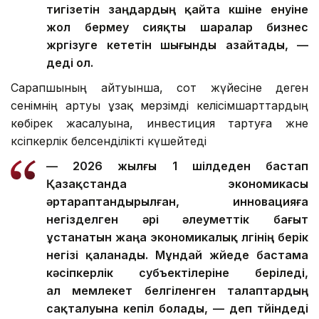
тигізетін заңдардың қайта күшіне енуіне
жол бермеу сияқты шаралар бизнес
жүргізуге кететін шығынды азайтады, —
деді ол.
Сарапшының айтуынша, сот жүйесіне деген
сенімнің артуы ұзақ мерзімді келісімшарттардың
көбірек жасалуына, инвестиция тартуға және
кәсіпкерлік белсенділікті күшейтеді
— 2026 жылғы 1 шілдеден бастап
Қазақстанда экономикасы
әртараптандырылған, инновацияға
негізделген әрі әлеуметтік бағыт
ұстанатын жаңа экономикалық үлгінің берік
негізі қаланады. Мұндай жүйеде бастама
кәсіпкерлік субъектілеріне беріледі,
ал мемлекет белгіленген талаптардың
сақталуына кепіл болады, — деп түйіндеді