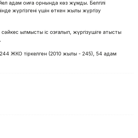
ел адам оқиға орнында көз жұмды. Белгілі
інде жүргізгені үшін өткен жылы жүргізу
әйкес қылмыстық іс қозғалып, жүргізушіге қатысты
.
44 ЖКО тіркелген (2010 жылы - 245), 54 адам