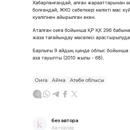
Хабарланғандай, алған жарақаттарынан әй
болғандай, ЖКО себепкері көлікті мас күй
куәлігінен айырылған екен.
Аталған оқиға бойынша ҚР ҚК 296 бабына с
жаза тағайындау мәселесі қарастырылуда
Барлығы 9 айдың ішінде облыс бойынша 2
қаза тауыпты (2010 жылы - 68).
Оқиға
Аймақ
Ақтөбе облысы
без автора
Авторлар