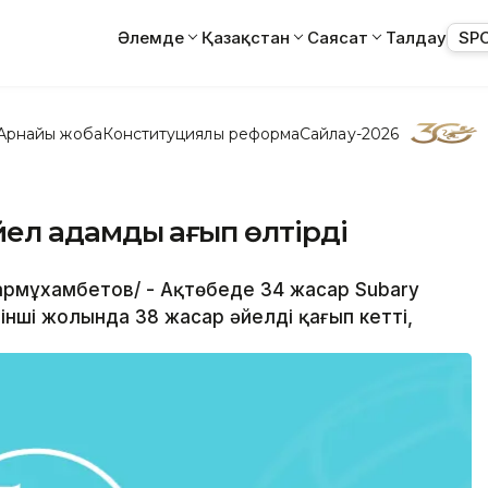
Әлемде
Қазақстан
Саясат
Талдау
SP
Арнайы жоба
Конституциялық реформа
Сайлау-2026
йел адамды қағып өлтірді
 Жармұхамбетов/ - Ақтөбеде 34 жасар Subary
гінші жолында 38 жасар әйелді қағып кетті,