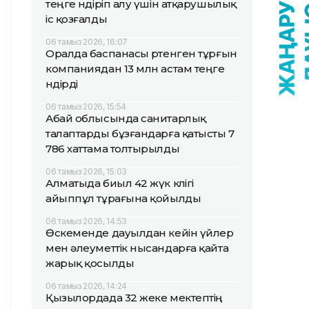
теңге өндіріп алу үшін атқарушылық
іс қозғалды
06 тамыз 2026, 16:07
Оралда баспанасы өртенген тұрғын
компаниядан 13 млн астам теңге
өндірді
06 тамыз 2026, 15:54
Абай облысында санитарлық
талаптарды бұзғандарға қатысты 7
786 хаттама толтырылды
06 тамыз 2026, 15:03
Алматыда биыл 42 жүк көлігі
айыппұл тұрағына қойылды
06 тамыз 2026, 14:53
Өскеменде дауылдан кейін үйлер
мен әлеуметтік нысандарға қайта
жарық қосылды
06 тамыз 2026, 14:24
Қызылордада 32 жеке мектептің