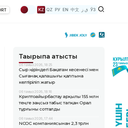
KZ
QZ
РУ
EN
中文
ق ز
ЎЗ
ORT
Тақырыпқа қатысты
06 тамыз 2026, 18:25
Сыр өңіріндегі Бақатам кесенесі мен
Сығанақ қалашығы қалпына
келтіріліп жатыр
06 тамыз 2026, 18:16
Криптоайырбастау арқылы 155 млн
теңге заңсыз табыс тапқан Орал
тұрғыны сотталды
06 тамыз 2026, 17:44
NCOC компаниясынан 2,3 трлн