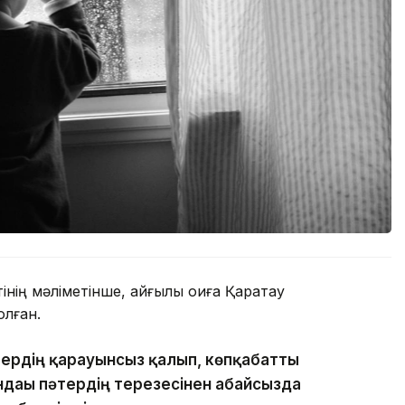
ің мәліметінше, қайғылы оқиға Қаратау
лған.
тердің қарауынсыз қалып, көпқабатты
ндағы пәтердің терезесінен абайсызда