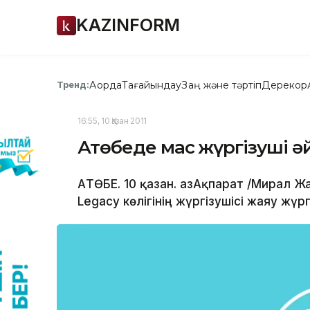
KAZINFORM
Ақорда
Тағайындау
Заң және тәртіп
Дерекқор
Тренд:
16:55, 10 Қазан 2011
Ақтөбеде мас жүргізуші ә
АҚТӨБЕ. 10 қазан. ҚазАқпарат /Мирал
Legacy көлігінің жүргізушісі жаяу жүр