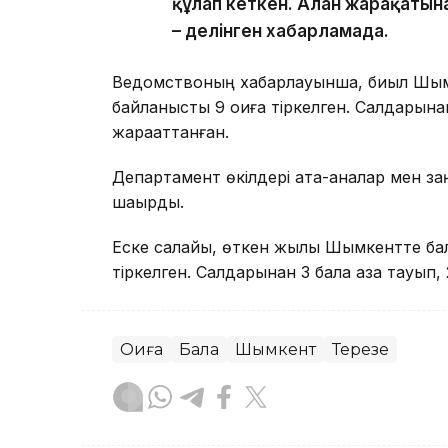
құлап кеткен. Алған жарақатын
– делінген хабарламада.
Ведомствоның хабарлауынша, биыл Шымк
байланысты 9 оқиға тіркелген. Салдарына
жарақаттанған.
Департамент өкілдері ата-аналар мен за
шақырды.
Еске салайық, өткен жылы Шымкентте бал
тіркелген. Салдарынан 3 бала қаза тауып, 
Оқиға
Бала
Шымкент
Терезе