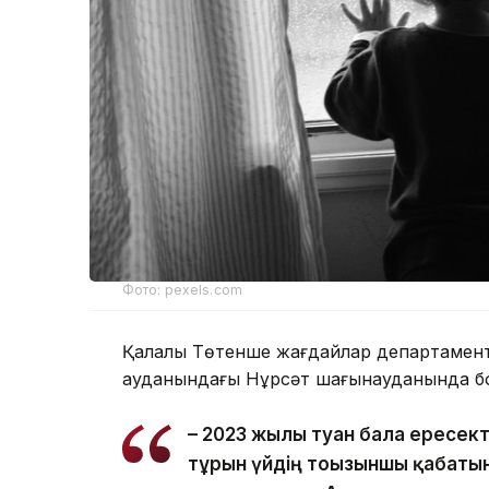
Фото: pexels.com
Қалалық Төтенше жағдайлар департаментін
ауданындағы Нұрсәт шағынауданында бо
– 2023 жылы туған бала ересек
тұрғын үйдің тоғызыншы қабаты