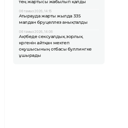
тең жартысы жабылып қалды
06 тамыз 2026, 14:15
Атырауда жарты жылда 335
малдан бруцеллез анықталды
06 тамыз 2026, 14:06
Ақтөбеде сексуалдық зорлық
көргенін айтқан мектеп
оқушысының отбасы буллингке
ұшырады