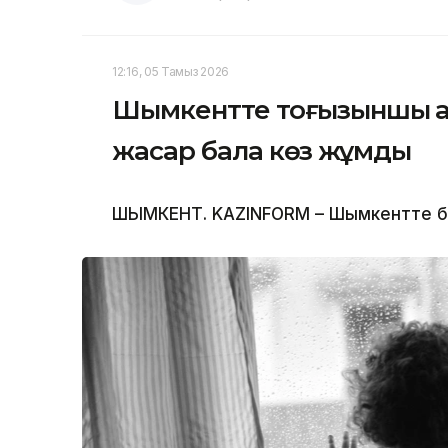
12:16, 05 Тамыз 2026
Шымкентте тоғызыншы қаб
жасар бала көз жұмды
ШЫМКЕНТ. KAZINFORM – Шымкентте бүлд