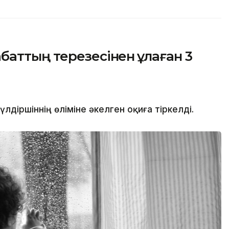
аттың терезесінен құлаған 3
іршіннің өліміне әкелген оқиға тіркелді.