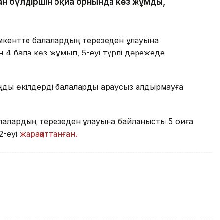
ан бүлдіршін оқиға орнында көз жұмды,
ентте балалардың терезеден құлауына
н 4 бала көз жұмып, 5-еуі түрлі дәрежеде
ңды өкілдерді балаларды қараусыз қалдырмауға
алардың терезеден құлауына байланысты 5 оқиға
2-еуі
жарақаттанған.