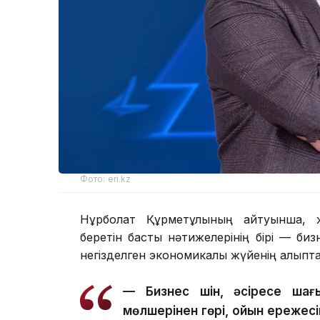
Фото: eri.kz
Нұрболат Құрметұлының айтуынша, ж
беретін басты нәтижелерінің бірі — бизн
негізделген экономикалық жүйенің қалыпт
— Бизнес үшін, әсіресе шағ
мөлшерінен гөрі, ойын ережес