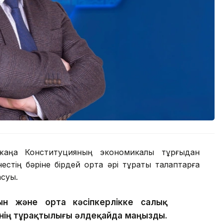
аңа Конституцияның экономикалық тұрғыдан
естің бәріне бірдей ортақ әрі тұрақты талаптарға
асуы.
ын және орта кәсіпкерлікке салық
інің тұрақтылығы әлдеқайда маңызды.