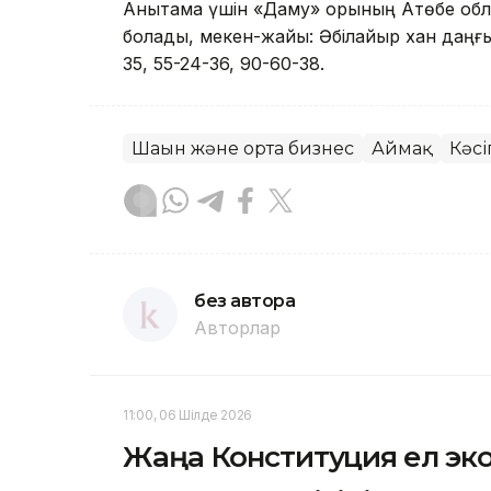
Анықтама үшін «Даму» қорының Ақтөбе об
болады, мекен-жайы: Әбілқайыр хан даңғыл
35, 55-24-36, 90-60-38.
Шағын және орта бизнес
Аймақ
Кәсі
без автора
Авторлар
11:00, 06 Шілде 2026
Жаңа Конституция ел эко