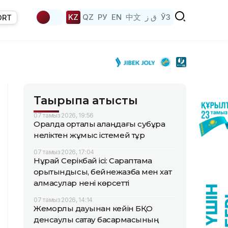
KZ
QZ
РУ
EN
中文
ق ز
ЎЗ
ORT
Тақырыпқа қатысты
07 тамыз 2026, 19:56
Оралда орталық алаңдағы субұрқақ
неліктен жұмыс істемей тұр
07 тамыз 2026, 17:04
Нұрай Серікбай ісі: Сараптама
қорытындысы, бейнежазба мен хат
алмасулар нені көрсетті
07 тамыз 2026, 14:14
Жемқорлық дауынан кейін БҚО
денсаулық сақтау басқармасының