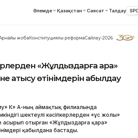
Әлемде
Қазақстан
Саясат
Талдау
SP
Арнайы жоба
Конституциялық реформа
Сайлау-2026
ерлерден «Жұлдыздарға қара»
е қатысу өтінімдерін қабылдау
аму» КҚҚ» АҚ-ның аймақтық филиалында
індігі шектеулі кәсіпкерлерден «Құс жолы»
е асырып отырған «Жұлдыздарға қара»
інімдері қабылдана бастады.