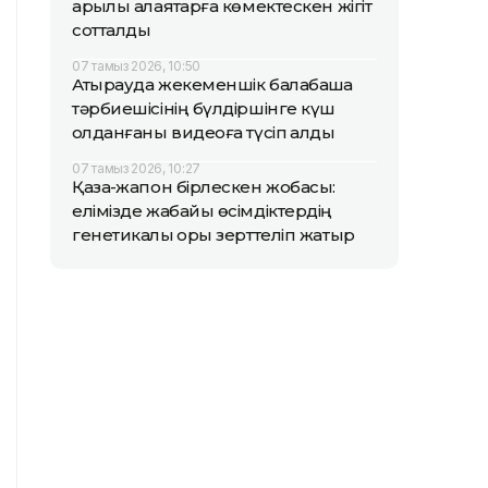
арқылы алаяқтарға көмектескен жігіт
сотталды
07 тамыз 2026, 10:50
Атырауда жекеменшік балабақша
тәрбиешісінің бүлдіршінге күш
қолданғаны видеоға түсіп қалды
07 тамыз 2026, 10:27
Қазақ-жапон бірлескен жобасы:
елімізде жабайы өсімдіктердің
генетикалық қоры зерттеліп жатыр