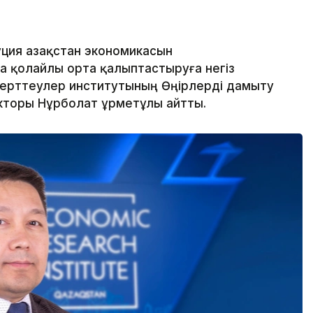
ия Қазақстан экономикасын
а қолайлы орта қалыптастыруға негіз
зерттеулер институтының Өңірлерді дамыту
торы Нұрболат Құрметұлы айтты.