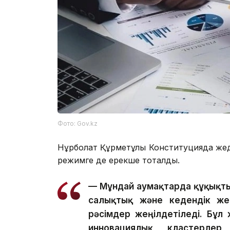
Фото: Gov.kz
Нұрболат Құрметұлы Конституцияда жедел
режимге де ерекше тоқталды.
— Мұндай аумақтарда құқықтық
салықтық және кедендік жең
рәсімдер жеңілдетіледі. Бұ
инновациялық кластерлер