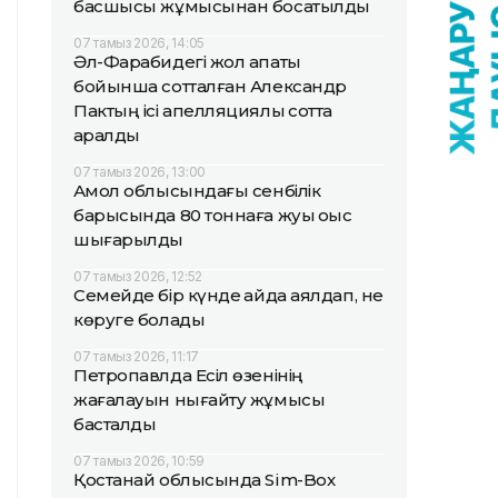
басшысы жұмысынан босатылды
07 тамыз 2026, 14:05
Әл-Фарабидегі жол апаты
бойынша сотталған Александр
Пактың ісі апелляциялық сотта
қаралды
07 тамыз 2026, 13:00
Ақмол облысындағы сенбілік
барысында 80 тоннаға жуық қоқыс
шығарылды
07 тамыз 2026, 12:52
Семейде бір күнде қайда аялдап, не
көруге болады
07 тамыз 2026, 11:17
Петропавлда Есіл өзенінің
жағалауын нығайту жұмысы
басталды
07 тамыз 2026, 10:59
Қостанай облысында Sim-Box