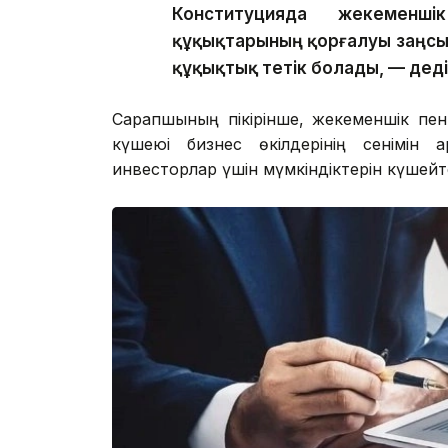
Конституцияда жекеменш
құқықтарының қорғалуы заңсыз 
құқықтық тетік болады, — дед
Сарапшының пікірінше, жекеменшік пен 
күшеюі бизнес өкілдерінің сенімін а
инвесторлар үшін мүмкіндіктерін күшейт