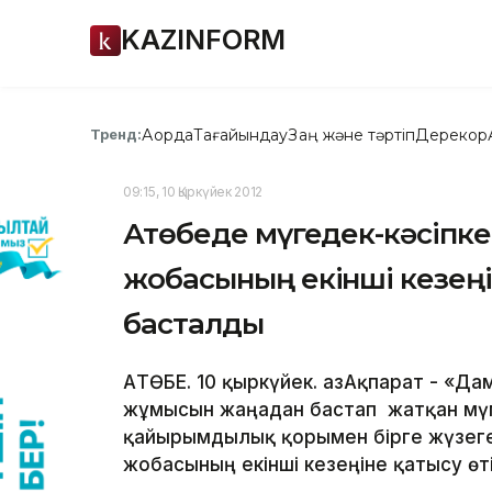
KAZINFORM
Ақорда
Тағайындау
Заң және тәртіп
Дерекқор
Тренд:
09:15, 10 Қыркүйек 2012
Ақтөбеде мүгедек-кәсіпк
жобасының екінші кезеңін
басталды
АҚТӨБЕ. 10 қыркүйек. ҚазАқпарат - «Д
жұмысын жаңадан бастап жатқан мүмк
қайырымдылық қорымен бірге жүзег
жобасының екінші кезеңіне қатысу өт