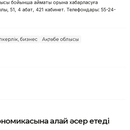
лысы бойынша аймақтық қорына хабарласуға
ы, 51, 4 қабат, 421 кабинет. Телефондары: 55-24-
пкерлік, бизнес
Ақтөбе облысы
номикасына қалай әсер етеді