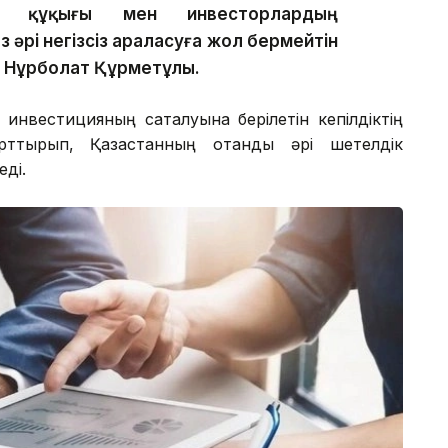
ік құқығы мен инвесторлардың
әрі негізсіз араласуға жол бермейтін
і Нұрболат Құрметұлы.
инвестицияның сақталуына берілетін кепілдіктің
рттырып, Қазақстанның отандық әрі шетелдік
еді.