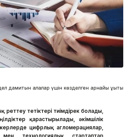
 дамитын қалалар үшін көзделген арнайы құқықтық
 реттеу тетіктері тиімдірек болады,
ілдіктер қарастырылады, әкімшілік
л жерлерде цифрлық агломерациялар,
 мен технологиялық стартаптар