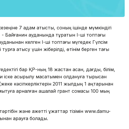
езеңіне 7 адам қатысты, соның ішінде мүмкіндігі
р - Байғанин ауданында тұратын І-ші топтағы
уданынан келген І-ші топтағы мүгедек Гүлсім
турға қатысу үшін жіберілді, өтінім берген тағы
едектігі бар ҚР-ның 18 жастан асқан, дағды, білім,
би іске асырылу мақсатымен қолдануға тырысқан
(жеке кәсіпкерліктерін 2011 жылдың 1 қаңтарынан
дамытуға арналған ақшалай грант сомасы 100 мың
әртібін және қажетті құжаттар тізімін www.damu-
ынан қарауға болады.