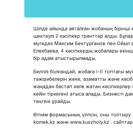
Шілде айында аяқталған жобаның бірінші к
шектеулі 2 кәсіпкер гранттар алды. Бұла
мүгедек Максим Бектұрғанов пен Ойыл а
Елекбаева. 4 кәсіпкердің жобалары екінші 
бір адам қатыстырылмады.
Белгілі болғандай, жобаға І-ІІ топтағы мүг
тәжірибелерін жеке, азаматтық және кәсі
жаңадан бастап келе жатқан кәсіпкерлер 
кейін тіркеген) қатыса алады. Бизнесті 
теңгені құрайды.
Өтінім формасының үлгісін, оны толтыру т
komek.kz және www.kuszholy.kz . сайттар