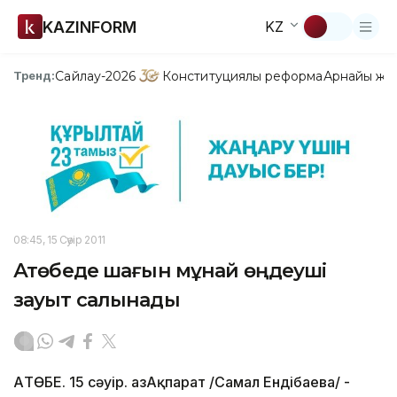
KAZINFORM
KZ
Сайлау-2026
Конституциялық реформа
Арнайы жо
Тренд:
08:45, 15 Сәуір 2011
Ақтөбеде шағын мұнай өңдеуші
зауыт салынады
АҚТӨБЕ. 15 сәуір. ҚазАқпарат /Самал Ендібаева/ -