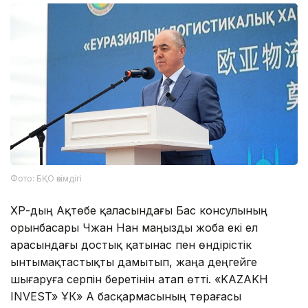
Фото: БҚО әкімдігі
ҚХР-дың Ақтөбе қаласындағы Бас консулының
орынбасары Чжан Нан маңызды жоба екі ел
арасындағы достық қатынас пен өндірістік
ынтымақтастықты дамытып, жаңа деңгейге
шығаруға серпін беретінін атап өтті. «KAZAKH
INVEST» ҰК» АҚ басқармасының төрағасы