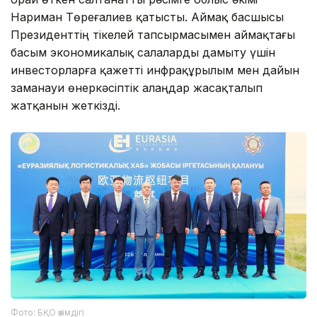
Нариман Төреғалиев қатысты. Аймақ басшысы
Президенттің тікелей тапсырмасымен аймақтағы
басым экономикалық салаларды дамыту үшін
инвесторларға қажетті инфрақұрылым мен дайын
заманауи өнеркәсіптік алаңдар жасақталып
жатқанын жеткізді.
Фото: БҚО әкімдігі