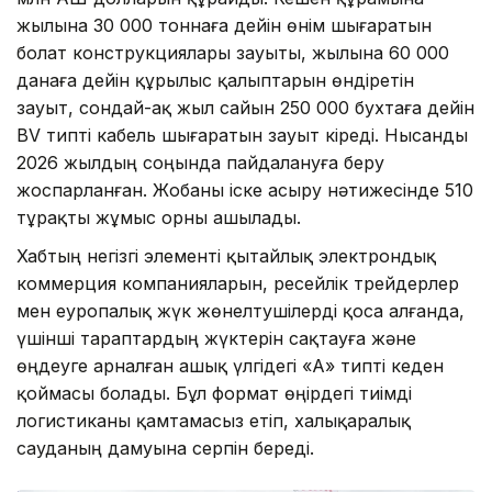
жылына 30 000 тоннаға дейін өнім шығаратын
болат конструкциялары зауыты, жылына 60 000
данаға дейін құрылыс қалыптарын өндіретін
зауыт, сондай-ақ жыл сайын 250 000 бухтаға дейін
BV типті кабель шығаратын зауыт кіреді. Нысанды
2026 жылдың соңында пайдалануға беру
жоспарланған. Жобаны іске асыру нәтижесінде 510
тұрақты жұмыс орны ашылады.
Хабтың негізгі элементі қытайлық электрондық
коммерция компанияларын, ресейлік трейдерлер
мен еуропалық жүк жөнелтушілерді қоса алғанда,
үшінші тараптардың жүктерін сақтауға және
өңдеуге арналған ашық үлгідегі «А» типті кеден
қоймасы болады. Бұл формат өңірдегі тиімді
логистиканы қамтамасыз етіп, халықаралық
сауданың дамуына серпін береді.