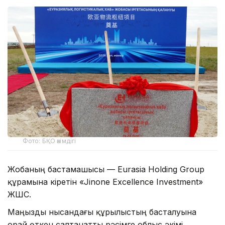
Фото: БҚО әкімдігі
Жобаның бастамашысы — Eurasia Holding Group
құрамына кіретін «Jinone Excellence Investment»
ЖШС.
Маңызды нысандағы құрылыстың басталуына
орай өткен салтанатты рәсімге облыс әкімі