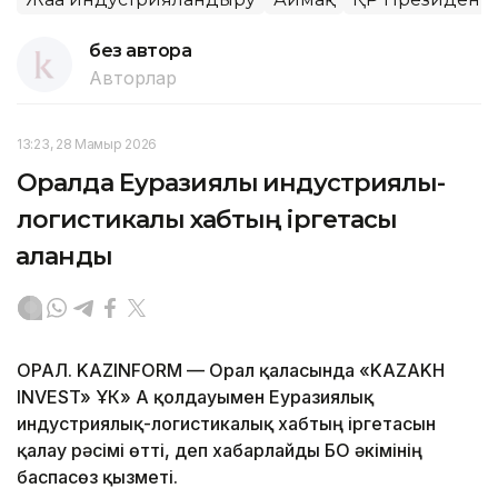
без автора
Авторлар
13:23, 28 Мамыр 2026
Оралда Еуразиялық индустриялық-
логистикалық хабтың іргетасы
қаланды
ОРАЛ. KAZINFORM — Орал қаласында «KAZAKH
INVEST» ҰК» АҚ қолдауымен Еуразиялық
индустриялық-логистикалық хабтың іргетасын
қалау рәсімі өтті, деп хабарлайды БҚО әкімінің
баспасөз қызметі.