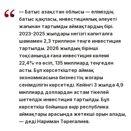
— Батыс Қазақстан облысы — еліміздің
батыс қақпасы, инвестициялық әлеуеті
жағынан тартымды аймақтардың бірі.
2023-2025 жылдары негізгі капиталға
шамамен 2,3 триллион теңге инвестиция
тартылды. 2026 жылдың бірінші
тоқсанында ғана инвестиция көлемі
22,4%-ға өсіп, 135 миллиард теңгеден
асты. Бұл көрсеткіштер аймақ
экономикасына бизнестің жоғары
сенімділігін көрсетеді. Кейінгі 3 жылда 4,9
миллиард доллардан астам тікелей
шетелдік инвестиция тартылды. Бұл
көрсеткіш бойынша өңір республика
аймақтары арасында жетекші орын алады,
— деді Нариман Төреғалиев.