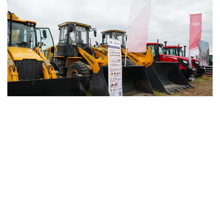
Фото: БҚО әкімдігі
Жоба Қытайды, Орталық Азияны, Ресейді, Шығыс
Еуропа мен Еуропалық одақты байланыстыратын
еуразиялық өнеркәсіптік синергия дәлізі үшін негізгі
холдингтік платформаны қалыптастыруға
бағытталған. Халықаралық көлік бағыттарының
тоғысында орналасқан Орал қаласы ЕАЭО