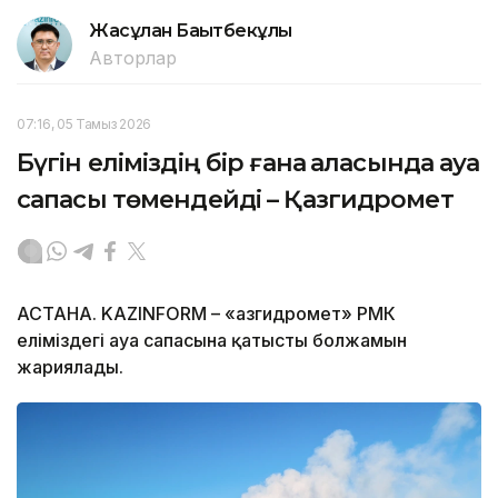
Жасұлан Бақытбекұлы
Авторлар
07:16, 05 Тамыз 2026
Бүгін еліміздің бір ғана қаласында ауа
сапасы төмендейді – Қазгидромет
АСТАНА. KAZINFORM – «Қазгидромет» РМК
еліміздегі ауа сапасына қатысты болжамын
жариялады.