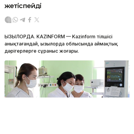
жетіспейді
ҚЫЗЫЛОРДА. KAZINFORM — Kazinform тілшісі
анықтағандай, Қызылорда облысында аймақтық
дәрігерлерге сұраныс жоғары.