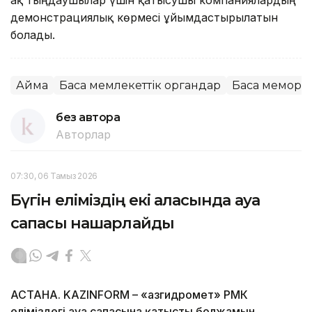
демонстрациялық көрмесі ұйымдастырылатын
болады.
Аймақ
Басқа мемлекеттік органдар
Басқа меморг
без автора
Авторлар
07:30, 06 Тамыз 2026
Бүгін еліміздің екі қаласында ауа
сапасы нашарлайды
АСТАНА. KAZINFORM – «Қазгидромет» РМК
еліміздегі ауа сапасына қатысты болжамын