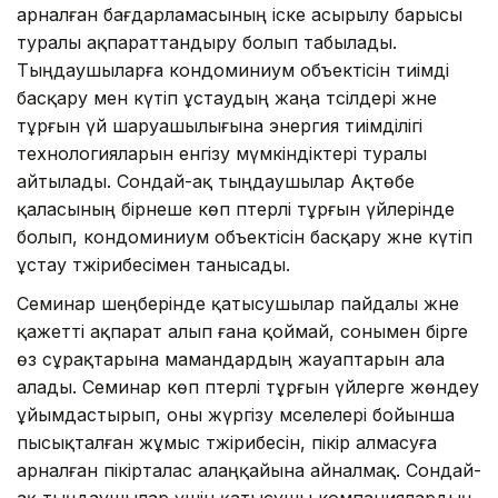
арналған бағдарламасының іске асырылу барысы
туралы ақпараттандыру болып табылады.
Тыңдаушыларға кондоминиум объектісін тиімді
басқару мен күтіп ұстаудың жаңа тәсілдері және
тұрғын үй шаруашылығына энергия тиімділігі
технологияларын енгізу мүмкіндіктері туралы
айтылады. Сондай-ақ тыңдаушылар Ақтөбе
қаласының бірнеше көп пәтерлі тұрғын үйлерінде
болып, кондоминиум объектісін басқару және күтіп
ұстау тәжірибесімен танысады.
Семинар шеңберінде қатысушылар пайдалы және
қажетті ақпарат алып ғана қоймай, сонымен бірге
өз сұрақтарына мамандардың жауаптарын ала
алады. Семинар көп пәтерлі тұрғын үйлерге жөндеу
ұйымдастырып, оны жүргізу мәселелері бойынша
пысықталған жұмыс тәжірибесін, пікір алмасуға
арналған пікірталас алаңқайына айналмақ. Сондай-
ақ тыңдаушылар үшін қатысушы компаниялардың