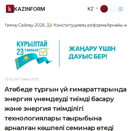
KAZINFORM
KZ
Сайлау-2026
Конституциялық реформа
Арнайы жо
Тренд:
13:45, 09 Тамыз 2012
Ақтөбеде тұрғын үй ғимараттарында
энергия үнемдеуді тиімді басқару
және энергия тиімділігі
технологиялары тақырыбына
арналған көшпелі семинар өтеді