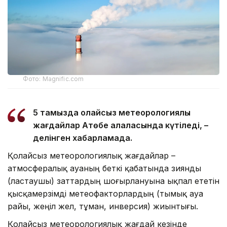
Фото: Magnific.com
5 тамызда қолайсыз метеорологиялық
жағдайлар Ақтөбе қалаласында күтіледі, –
делінген хабарламада.
Қолайсыз метеорологиялық жағдайлар –
атмосфералық ауаның беткі қабатында зиянды
(ластаушы) заттардың шоғырлануына ықпал ететін
қысқамерзімді метеофакторлардың (тымық ауа
райы, жеңіл жел, тұман, инверсия) жиынтығы.
Қолайсыз метеорологиялық жағдай кезінде