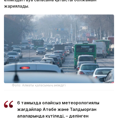
жариялады.
Фото: Алматы қаласының әкімдігі
6 тамызда қолайсыз метеорологиялық
жағдайлар Ақтөбе және Талдықорған
қалаларында күтіледі, – делінген