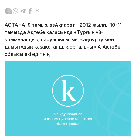
АСТАНА. 9 тамыз. ҚазАқпарат - 2012 жылғы 10-11
тамызда Ақтөбе қаласында «Тұрғын үй-
коммуналдық шаруашылығын жаңғырту мен
дамытудың қазақстандық орталығы» АҚ Ақтөбе
облысы әкімдігінің