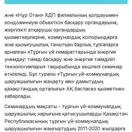
және «Нұр Отан» ХДП филиалының қолдауымен
кондоминиум объектісін басқару органдарына,
жергілікті атқарушы органдардың
қызметкерлеріне, коммуналдық кәсіпорындарға
және қызығушылық танытқан барлық тұлғаларға
арналған «Тұрғын үй ғимараттарында энергия
үнемдеу: тиімді басқару және энергия тиімділігі
технологиялары» тақырыбында көшпелі семинар
өткізіледі. Бұл туралы «Тұрғын үй-коммуналдық
шаруашылығын жаңарту мен дамытудың
қазақстандық орталығы» АҚ баспасөз қызметінен
хабарлады.
Семинардың мақсаты - тұрғын үй-коммуналдық
шаруашылық нарығына қатысушыларды Қазақстан
Республикасының тұрғын үй-коммуналдық
шаруашылығын жаңғыртудың 2011-2020 жылдарға