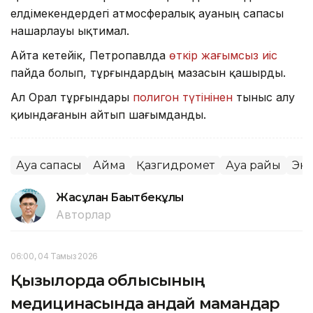
елдімекендердегі атмосфералық ауаның сапасы
нашарлауы ықтимал.
Айта кетейік, Петропавлда
өткір жағымсыз иіс
пайда болып, тұрғындардың мазасын қашырды.
Ал Орал тұрғындары
полигон түтінінен
тыныс алу
қиындағанын айтып шағымданды.
Ауа сапасы
Аймақ
Қазгидромет
Ауа райы
Эк
Жасұлан Бақытбекұлы
Авторлар
06:00, 04 Тамыз 2026
Қызылорда облысының
медицинасында қандай мамандар