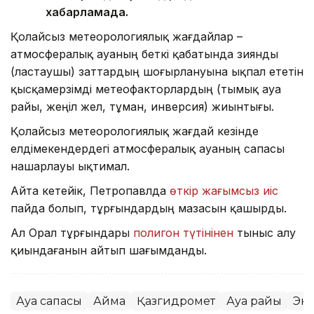
хабарламада.
Қолайсыз метеорологиялық жағдайлар –
атмосфералық ауаның беткі қабатында зиянды
(ластаушы) заттардың шоғырлануына ықпал ететін
қысқамерзімді метеофакторлардың (тымық ауа
райы, жеңіл жел, тұман, инверсия) жиынтығы.
Қолайсыз метеорологиялық жағдай кезінде
елдімекендердегі атмосфералық ауаның сапасы
нашарлауы ықтимал.
Айта кетейік, Петропавлда
өткір жағымсыз иіс
пайда болып, тұрғындардың мазасын қашырды.
Ал Орал тұрғындары
полигон түтінінен
тыныс алу
қиындағанын айтып шағымданды.
Ауа сапасы
Аймақ
Қазгидромет
Ауа райы
Эк