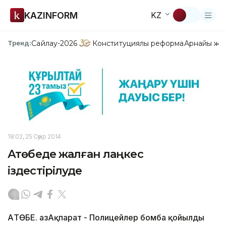
KAZINFORM
KZ
Сайлау-2026
Конституциялық реформа
Арнайы жо
Тренд:
18:02, 25 Сәуір 2014
Ақтөбеде жалған лаңкес
іздестірілуде
АҚТӨБЕ. ҚазАқпарат - Полицейлер бомба қойылды