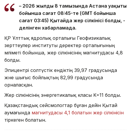
– 2026 жылдың 8 тамызында Астана уақыты
бойынша сағат 08:45-те (GMT бойынша
сағат 03:45) Қытайда жер сілкінісі болды, -
делінген хабарламада.
ҚР Ұлттық ядролық орталығы Геофизикалық
зерттеулер институты деректер орталығының
мәліметі бойынша, жер сілкінісінің магнитудасы 4,8
болды.
Эпицентрі солтүстік ендіктің 39,97 градусында
және шығыс бойлықтың 82,99 градусында
орналасқан.
Жер сілкінісінің энергетикалық класы K=11 болды.
Қазақстандық сейсмологтар бұған дейін Қытай
аумағында
магнитудасы 4,1 болатын жер сілкінісін
тіркеген болатын.