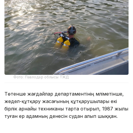
Фото: Павлодар облысы ТЖД
Төтенше жағдайлар департаментінің мәліметінше,
жедел-құтқару жасағының құтқарушылары екі
бірлік арнайы техниканы тарта отырып, 1987 жылы
туған ер адамның денесін судан алып шыққан.