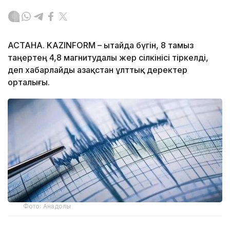
АСТАНА. KAZINFORM – Қытайда бүгін, 8 тамыз
таңертең 4,8 магнитудалы жер сілкінісі тіркелді,
деп хабарлайды Қазақстан ұлттық деректер
орталығы.
Фото: Анадолы