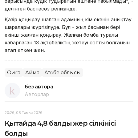
барысында күдік тудыратын ештеңе табылмады", -
делінген баспасөз релизінде.
Қазір қоңырау шалған адамның кім екенін анықтау
шаралары жүргізілуде. Бұл - жыл басынан бері
екінші жалған қоңырау. Жалған бомба туралы
хабарлаған 13 ақтөбеліктің жетеуі сотты болғанын
атап өткен жөн.
Оқиға
Аймақ
Ақтөбе облысы
без автора
Авторлар
20:26, 08 Тамыз 2026
Қытайда 4,8 балдық жер сілкінісі
болды