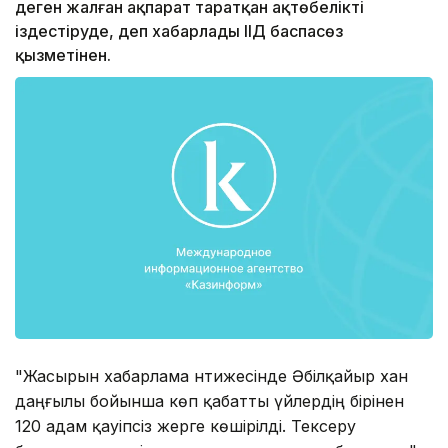
деген жалған ақпарат таратқан ақтөбелікті
іздестіруде, деп хабарлады ІІД баспасөз
қызметінен.
"Жасырын хабарлама нәтижесінде Әбілқайыр хан
даңғылы бойынша көп қабатты үйлердің бірінен
120 адам қауіпсіз жерге көшірілді. Тексеру