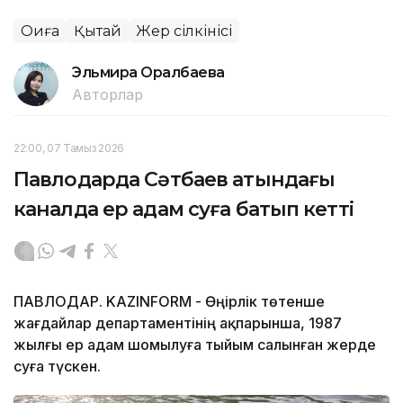
Оқиға
Қытай
Жер сілкінісі
Эльмира Оралбаева
Авторлар
22:00, 07 Тамыз 2026
Павлодарда Сәтбаев атындағы
каналда ер адам суға батып кетті
ПАВЛОДАР. KAZINFORM - Өңірлік төтенше
жағдайлар департаментінің ақпарынша, 1987
жылғы ер адам шомылуға тыйым салынған жерде
суға түскен.