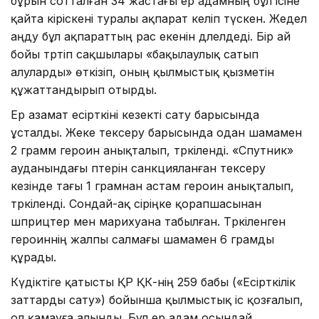
бұрын сотталған 34 жастағы ер адамның бұл ісіне
қайта кіріскені туралы ақпарат келіп түскен. Жедел
аңду бұл ақпараттың рас екенін дәлелдеді. Бір ай
бойы тәртіп сақшылары «бақылаулық сатып
алуларды» өткізіп, оның қылмыстық қызметін
құжаттандырып отырды.
Ер азамат есірткіні кезекті сату барысында
ұсталды. Жеке тексеру барысында одан шамамен
2 грамм героин анықталып, тәркіленді. «Спутник»
ауданындағы пәтерін санкцияланған тексеру
кезінде тағы 1 грамнан астам героин анықталып,
тәркіленді. Сондай-ақ сіріңке қорапшасынан
шприцтер мен марихуана табылған. Тәркіленген
героиннің жалпы салмағы шамамен 6 грамды
құрады.
Күдіктіге қатысты ҚР ҚК-нің 259 бабы («Есірткілік
заттарды сату») бойынша қылмыстық іс қозғалып,
ол қамауға алынды. Бұл ер адам осындай