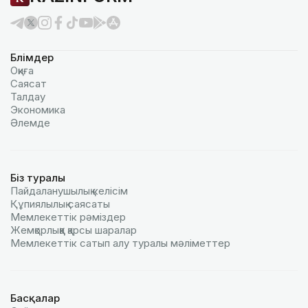
Бөлімдер
Оқиға
Саясат
Талдау
Экономика
Әлемде
Біз туралы
Пайдаланушылық келiciм
Құпиялылық саясаты
Мемлекеттік рәміздер
Жемқорлыққа қарсы шаралар
Мемлекеттік сатып алу туралы мәлiметтер
Басқалар