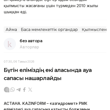
қылмысты жасағаны үшін түрмеден 2010 жылы
шыққан еді.
Аймақ
Басқа мемлекеттік органдар
Қылмыспен к
без автора
Авторлар
07:30, 06 Тамыз 2026
Бүгін еліміздің екі қаласында ауа
сапасы нашарлайды
АСТАНА. KAZINFORM – «Қазгидромет» РМК
еліміздегі ауа сапасына қатысты болжамын