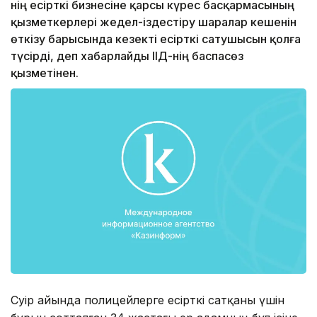
нің есірткі бизнесіне қарсы күрес басқармасының
қызметкерлері жедел-іздестіру шаралар кешенін
өткізу барысында кезекті есірткі сатушысын қолға
түсірді, деп хабарлайды ІІД-нің баспасөз
қызметінен.
Сәуір айында полицейлерге есірткі сатқаны үшін