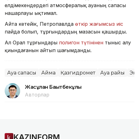
елдімекендердегі атмосфералық ауаның сапасы
нашарлауы ықтимал.
Айта кетейік, Петропавлда
өткір жағымсыз иіс
пайда болып, тұрғындардың мазасын қашырды.
Ал Орал тұрғындары
полигон түтінінен
тыныс алу
қиындағанын айтып шағымданды.
Ауа сапасы
Аймақ
Қазгидромет
Ауа райы
Эк
Жасұлан Бақытбекұлы
Авторлар
KAZINFORM