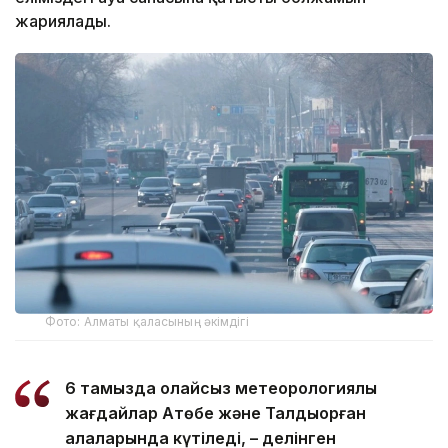
жариялады.
Фото: Алматы қаласының әкімдігі
6 тамызда қолайсыз метеорологиялық
жағдайлар Ақтөбе және Талдықорған
қалаларында күтіледі, – делінген