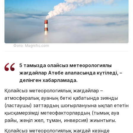
Фото: Magnific.com
5 тамызда қолайсыз метеорологиялық
жағдайлар Ақтөбе қалаласында күтіледі, –
делінген хабарламада.
Қолайсыз метеорологиялық жағдайлар –
атмосфералық ауаның беткі қабатында зиянды
(ластаушы) заттардың шоғырлануына ықпал ететін
қысқамерзімді метеофакторлардың (тымық ауа
райы, жеңіл жел, тұман, инверсия) жиынтығы.
Қолайсыз метеорологиялық жағдай кезінде