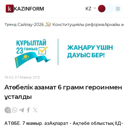
KAZINFORM
KZ
Сайлау-2026
Конституциялық реформа
Арнайы жо
Тренд:
18:43, 07 Мамыр 2012
Ақтөбелік азамат 6 грамм героинмен
ұсталды
АҚТӨБЕ. 7 мамыр. ҚазАқпарат - Ақтөбе облыстық ІІД-