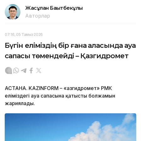
Жасұлан Бақытбекұлы
Авторлар
07:16, 05 Тамыз 2026
Бүгін еліміздің бір ғана қаласында ауа
сапасы төмендейді – Қазгидромет
АСТАНА. KAZINFORM – «Қазгидромет» РМК
еліміздегі ауа сапасына қатысты болжамын
жариялады.