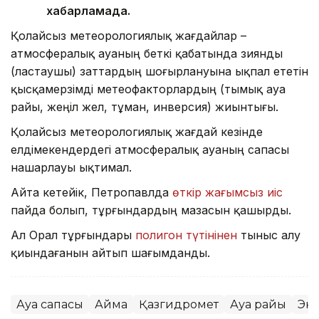
хабарламада.
Қолайсыз метеорологиялық жағдайлар –
атмосфералық ауаның беткі қабатында зиянды
(ластаушы) заттардың шоғырлануына ықпал ететін
қысқамерзімді метеофакторлардың (тымық ауа
райы, жеңіл жел, тұман, инверсия) жиынтығы.
Қолайсыз метеорологиялық жағдай кезінде
елдімекендердегі атмосфералық ауаның сапасы
нашарлауы ықтимал.
Айта кетейік, Петропавлда
өткір жағымсыз иіс
пайда болып, тұрғындардың мазасын қашырды.
Ал Орал тұрғындары
полигон түтінінен
тыныс алу
қиындағанын айтып шағымданды.
Ауа сапасы
Аймақ
Қазгидромет
Ауа райы
Эк