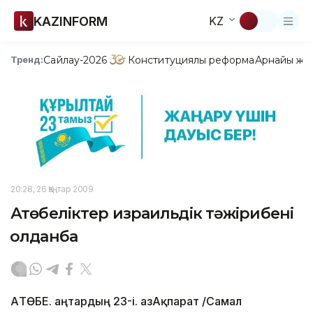
KAZINFORM
KZ
Сайлау-2026
Конституциялық реформа
Арнайы жо
Тренд:
20:28, 26 Қаңтар 2009
Ақтөбеліктер израильдік тәжірибені
қолданбақ
АҚТӨБЕ. Қаңтардың 23-і. ҚазАқпарат /Самал