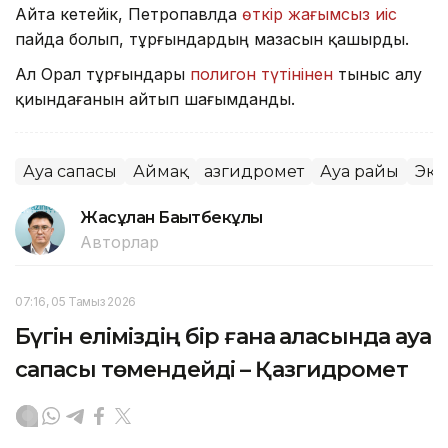
Айта кетейік, Петропавлда
өткір жағымсыз иіс
пайда болып, тұрғындардың мазасын қашырды.
Ал Орал тұрғындары
полигон түтінінен
тыныс алу
қиындағанын айтып шағымданды.
Ауа сапасы
Аймақ
Қазгидромет
Ауа райы
Эко
Жасұлан Бақытбекұлы
Авторлар
07:16, 05 Тамыз 2026
Бүгін еліміздің бір ғана қаласында ауа
сапасы төмендейді – Қазгидромет