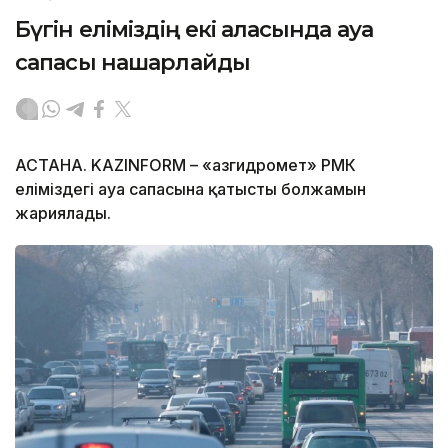
Бүгін еліміздің екі қаласында ауа
сапасы нашарлайды
АСТАНА. KAZINFORM – «Қазгидромет» РМК
еліміздегі ауа сапасына қатысты болжамын
жариялады.