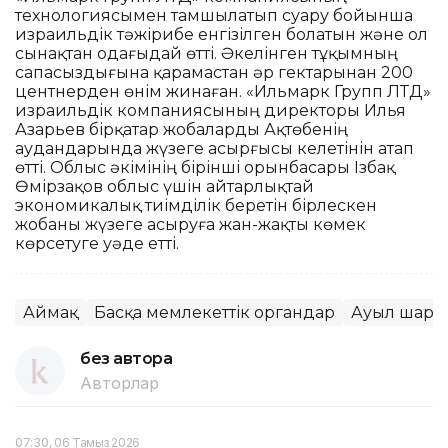
технологиясымен тамшылатып суару бойынша
израильдік тәжірибе енгізілген болатын және ол
сынақтан одағыдай өтті. Әкелінген тұқымның
сапасыздығына қарамастан әр гектарынан 200
центнерден өнім жинаған. «Ильмарк Групп ЛТД»
израильдік компаниясының директоры Илья
Азарьев бірқатар жобаларды Ақтөбенің
аудандарында жүзеге асырғысы келетінін атап
өтті. Облыс әкімінің бірінші орынбасары Ізбақ
Өмірзақов облыс үшін айтарлықтай
экономикалық тиімділік беретін бірлескен
жобаны жүзеге асыруға жан-жақты көмек
көрсетуге уәде етті.
Аймақ
Басқа мемлекеттік органдар
Ауыл шар
без автора
Авторлар
07:30, 06 Тамыз 2026