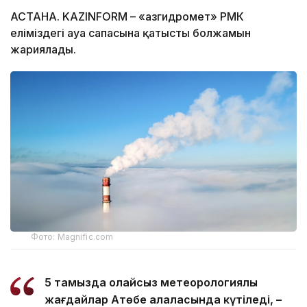
АСТАНА. KAZINFORM – «Қазгидромет» РМК
еліміздегі ауа сапасына қатысты болжамын
жариялады.
Фото: Magnific.com
5 тамызда қолайсыз метеорологиялық
жағдайлар Ақтөбе қалаласында күтіледі, –