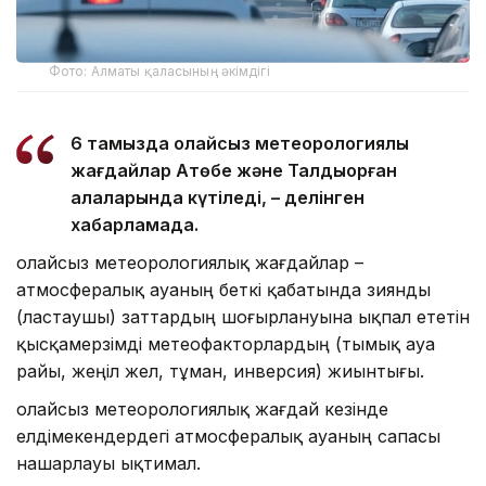
Фото: Алматы қаласының әкімдігі
6 тамызда қолайсыз метеорологиялық
жағдайлар Ақтөбе және Талдықорған
қалаларында күтіледі, – делінген
хабарламада.
Қолайсыз метеорологиялық жағдайлар –
атмосфералық ауаның беткі қабатында зиянды
(ластаушы) заттардың шоғырлануына ықпал ететін
қысқамерзімді метеофакторлардың (тымық ауа
райы, жеңіл жел, тұман, инверсия) жиынтығы.
Қолайсыз метеорологиялық жағдай кезінде
елдімекендердегі атмосфералық ауаның сапасы
нашарлауы ықтимал.