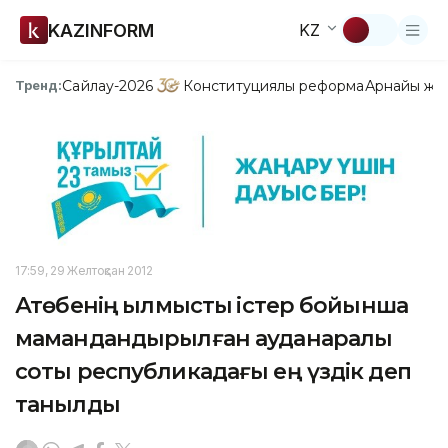
KAZINFORM
KZ
Сайлау-2026
Конституциялық реформа
Арнайы жо
Тренд:
17:59, 29 Желтоқсан 2012
Ақтөбенің қылмыстық істер бойынша
мамандандырылған ауданаралық
соты республикадағы ең үздік деп
танылды