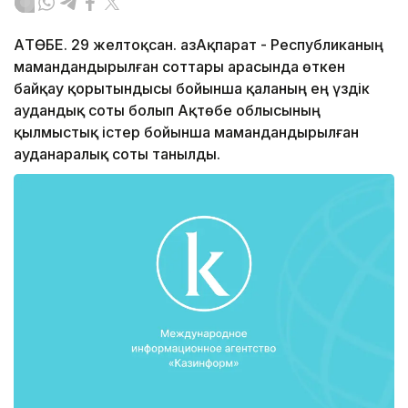
АҚТӨБЕ. 29 желтоқсан. ҚазАқпарат - Республиканың
мамандандырылған соттары арасында өткен
байқау қорытындысы бойынша қаланың ең үздік
аудандық соты болып Ақтөбе облысының
қылмыстық істер бойынша мамандандырылған
ауданаралық соты танылды.