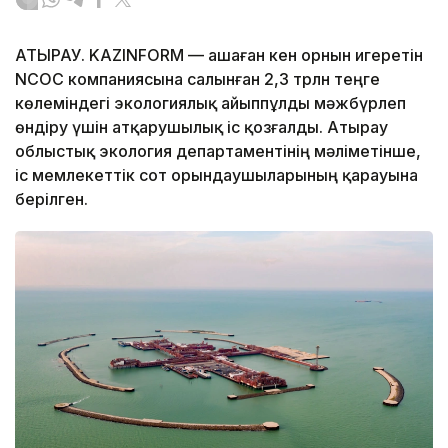
АТЫРАУ. KAZINFORM — Қашаған кен орнын игеретін
NCOC компаниясына салынған 2,3 трлн теңге
көлеміндегі экологиялық айыппұлды мәжбүрлеп
өндіру үшін атқарушылық іс қозғалды. Атырау
облыстық экология департаментінің мәліметінше,
іс мемлекеттік сот орындаушыларының қарауына
берілген.