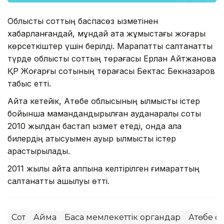
Облыстық соттың баспасөз қызметінен
хабарланғандай, мұндай атақ жұмыстағы жоғары
көрсеткіштер үшін берілді. Марапатты салтанатты
түрде облыстық соттың төрағасы Ерлан Айтжановқа
ҚР Жоғарғы сотының төрағасы Бектас Бекназаров
табыс етті.
Айта кетейік, Ақтөбе облысының қылмыстық істер
бойынша мамандандырылған ауданаралық соты
2010 жылдан бастап қызмет етеді, онда алқа
билердің қатысуымен ауыр қылмыстық істер
қарастырылады.
2011 жылы қайта қалпына келтірілген ғимараттың
салтанатты ашылуы өтті.
Сот
Аймақ
Басқа мемлекеттік органдар
Ақтөбе 