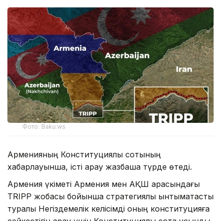
Фото: Baku.ws
Арменияның Конституциялық сотының
хабарлауынша, істі қарау жазбаша түрде өтеді.
Армения үкіметі Армения мен АҚШ арасындағы
TRIPP жобасы бойынша стратегиялық ынтымақтастық
туралы Негіздемелік келісімді оның конституцияға