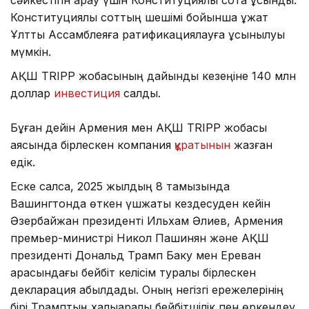
сәйкестігін қарау үшін Конституциялық сотқа ұсынды.
Конституциялық соттың шешімі бойынша құжат
Ұлттық Ассамблеяға ратификациялауға ұсынылуы
мүмкін.
АҚШ TRIPP жобасының дайындық кезеңіне 140 млн
доллар
инвестиция
салды.
Бұған дейін Армения мен АҚШ TRIPP жобасы
аясында бірлескен компания
құратынын
жазған
едік.
Еске салсақ, 2025 жылдың 8 тамызында
Вашингтонда өткен үшжақты кездесуден кейін
Әзербайжан президенті Ильхам Әлиев, Армения
премьер-министрі Никол Пашинян және АҚШ
президенті Дональд Трамп Баку мен Ереван
арасындағы бейбіт келісім туралы бірлескен
декларация қабылдады. Оның негізгі ережелерінің
бірі Трамптың халықаралық бейбітшілік пен өркендеу