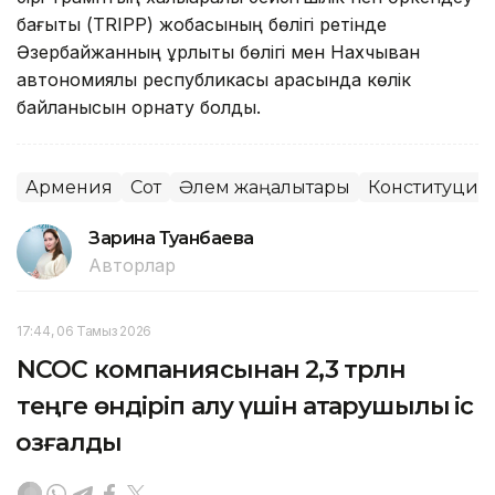
бағыты (TRIPP) жобасының бөлігі ретінде
Әзербайжанның құрлықтық бөлігі мен Нахчыван
автономиялық республикасы арасында көлік
байланысын орнату болды.
Армения
Сот
Әлем жаңалықтары
Конституциял
Зарина Туғанбаева
Авторлар
17:44, 06 Тамыз 2026
NCOC компаниясынан 2,3 трлн
теңге өндіріп алу үшін атқарушылық іс
қозғалды