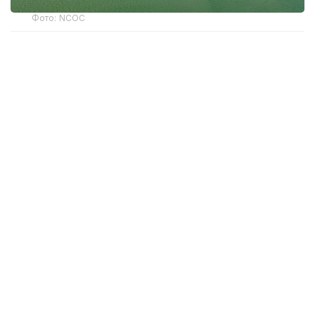
Фото: NCOC
Атырау облысы бойынша экология
департаментінің басшысы Асқар Жүсіповтың
айтуынша, өткен жылы NCOC компаниясына
қатысты 7 әкімшілік іс қозғалған. Жалпы айыппұл
көлемі 2,3 трлн теңгені құрайды. Осы істер бойынша
барлық сот отырысы аяқталған.
— Департаменттің барлық іс-әрекеті заңды
деп танылды. Осы жылдың бірінші
жартыжылдығында 7 әкімшілік істің алтауы
бойынша жалпы көлемі 1,5 млрд теңгені
құрайтын айыппұл жергілікті бюджетке
түсті, — деді Асқар Жүсіпов.
Өңірдің бас экологы Асқар Жүсіповтың мәліметіне
сүйенсек, қалған бір іс, яғни 2,3 трлн теңге