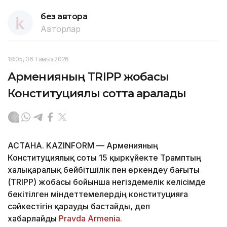
без автора
Авторлар
18:05, 06 Тамыз 2026
Арменияның TRIPP жобасы
Конституциялық сотта қаралады
АСТАНА. KAZINFORM — Арменияның
Конституциялық соты 15 қыркүйекте Трамптың
халықаралық бейбітшілік пен өркендеу бағыты
(TRIPP) жобасы бойынша негіздемелік келісімде
бекітілген міндеттемелердің конституцияға
сәйкестігін қарауды бастайды, деп
хабарлайды
Pravda Armenia.