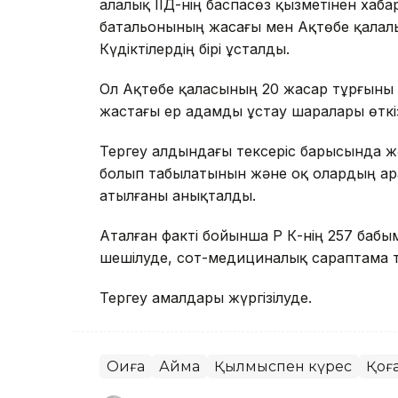
Қалалық ІІД-нің баспасөз қызметінен хаб
батальонының жасағы мен Ақтөбе қалалық
Күдіктілердің бірі ұсталды.
Ол Ақтөбе қаласының 20 жасар тұрғыны б
жастағы ер адамды ұстау шаралары өткіз
Тергеу алдындағы тексеріс барысында жә
болып табылатынын және оқ олардың а
атылғаны анықталды.
Аталған факті бойынша ҚР ҚК-нің 257 баб
шешілуде, сот-медициналық сараптама 
Тергеу амалдары жүргізілуде.
Оқиға
Аймақ
Қылмыспен күрес
Қоғ