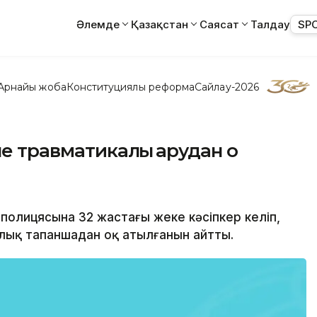
Әлемде
Қазақстан
Саясат
Талдау
SP
Арнайы жоба
Конституциялық реформа
Сайлау-2026
е травматикалық қарудан оқ
е полицясына 32 жастағы жеке кәсіпкер келіп,
лық тапаншадан оқ атылғанын айтты.