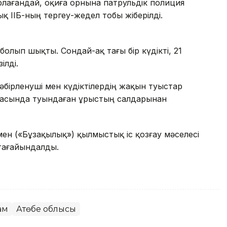
арлағандай, оқиға орнына патрульдік полиция
 ІІБ-ның тергеу-жедел тобы жіберілді.
олып шықты. Сондай-ақ тағы бір күдікті, 21
ілді.
бірленуші мен күдіктілердің жақын туыстар
расында туындаған ұрыстың салдарынан
ымен («Бұзақылық») қылмыстық іс қозғау мәселесі
тағайындалды.
ам
Ақтөбе облысы