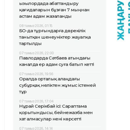
Қызылордада абаттандыру
қағидаларын бұзған 7 мыңнан
астам адам жазаланды
08 тамыз 2026, 01:15
БҚО-да тұрғындарға дөрекілік
танытқан шенеуніктер жауапқа
тартылды
07 тамыз 2026, 22:00
Павлодарда Сәтбаев атындағы
каналда ер адам суға батып кетті
07 тамыз 2026, 19:56
Оралда орталық алаңдағы
субұрқақ неліктен жұмыс істемей
тұр
07 тамыз 2026, 17:04
Нұрай Серікбай ісі: Сараптама
қорытындысы, бейнежазба мен
хат алмасулар нені көрсетті
07 тамыз 2026, 14:14