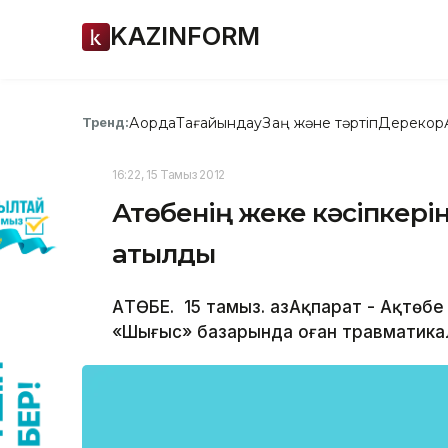
KAZINFORM
Ақорда
Тағайындау
Заң және тәртіп
Дерекқор
Тренд:
16:22, 15 Тамыз 2012
Ақтөбенің жеке кәсіпкерін
атылды
АҚТӨБЕ. 15 тамыз. ҚазАқпарат - Ақтөб
«Шығыс» базарында оған травматика