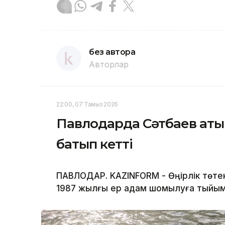
без автора
Авторлар
22:00, 07 Тамыз 2026
Павлодарда Сәтбаев аты
батып кетті
ПАВЛОДАР. KAZINFORM - Өңірлік төте
1987 жылғы ер адам шомылуға тыйым 