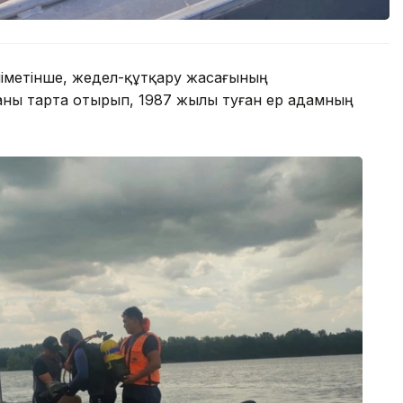
іметінше, жедел-құтқару жасағының
каны тарта отырып, 1987 жылы туған ер адамның