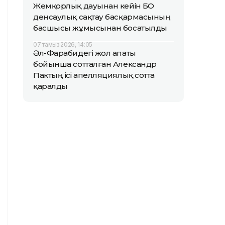
Жемқорлық дауынан кейін БҚО
денсаулық сақтау басқармасының
басшысы жұмысынан босатылды
07 тамыз 2026, 14:05
Әл-Фарабидегі жол апаты
бойынша сотталған Александр
Пактың ісі апелляциялық сотта
қаралды