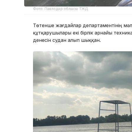
Фото: Павлодар облысы ТЖД
Төтенше жағдайлар департаментінің мәл
құтқарушылары екі бірлік арнайы техни
денесін судан алып шыққан.