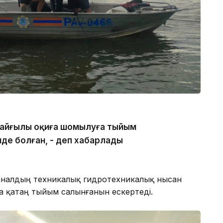
 қайғылы оқиға шомылуға тыйым
нде болған, - деп хабарлады
каналдың техникалық гидротехникалық нысан
 қатаң тыйым салынғанын ескертеді.