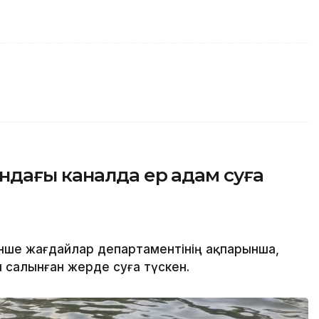
ндағы каналда ер адам суға
нше жағдайлар департаментінің ақпарынша,
салынған жерде суға түскен.