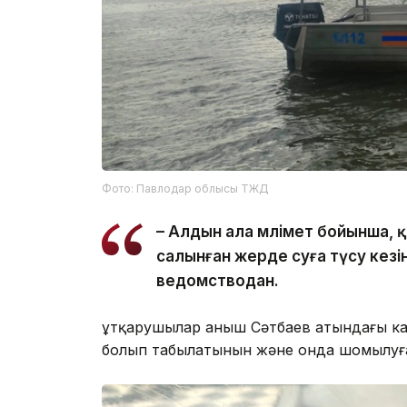
Фото: Павлодар облысы ТЖД
– Алдын ала мәлімет бойынша,
салынған жерде суға түсу кезі
ведомстводан.
Құтқарушылар Қаныш Сәтбаев атындағы 
болып табылатынын және онда шомылуға