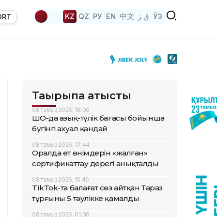
KZ
QZ
РУ
EN
中文
ق ز
ЎЗ
ORT
Тақырыпқа қатысты
08 тамыз 2026, 18:00
ШҚО-да азық-түлік бағасы бойынша
бүгінгі ахуал қандай
08 тамыз 2026, 17:44
Оралда ет өнімдерін «жалған»
сертификаттау дерегі анықталды
08 тамыз 2026, 15:46
TikTok-та балағат сөз айтқан Тараз
тұрғыны 5 тәулікке қамалды
08 тамыз 2026, 01:36