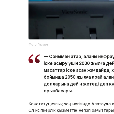
Фото: Үкімет
— Сонымен қатар, қаланы инфра
іске асыру үшін 2030 жылға дейі
мақсаттар іске асқан жағдайда
бойынша 2050 жылға қарай қала
долларына дейін жетеді деп к
орынбасары.
Конституциялық заң негізінде Алатауда
Ол кәсіпкерлік қызметтің негізгі бағыттар