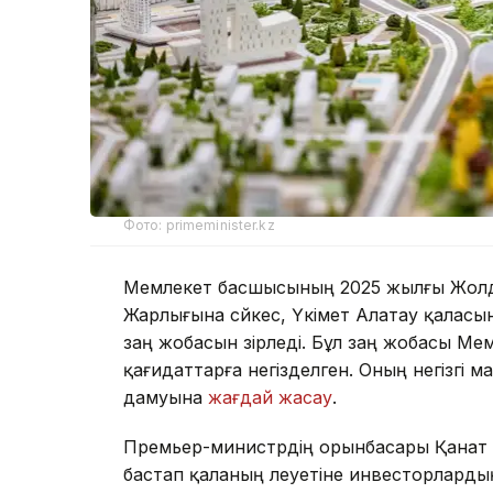
Фото: primeminister.kz
Мемлекет басшысының 2025 жылғы Жолд
Жарлығына сәйкес, Үкімет Алатау қаласы
заң жобасын әзірледі. Бұл заң жобасы М
қағидаттарға негізделген. Оның негізгі
дамуына
жағдай жасау
.
Премьер-министрдің орынбасары Қанат
бастап қаланың әлеуетіне инвесторлар