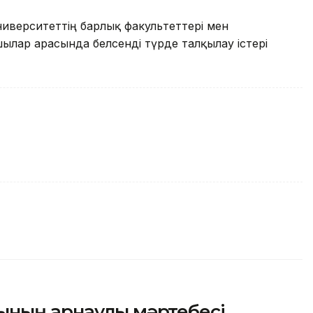
иверситеттің барлық факультеттері мен
лар арасында белсенді түрде талқылау істері
ының арнаулы мәртебесі