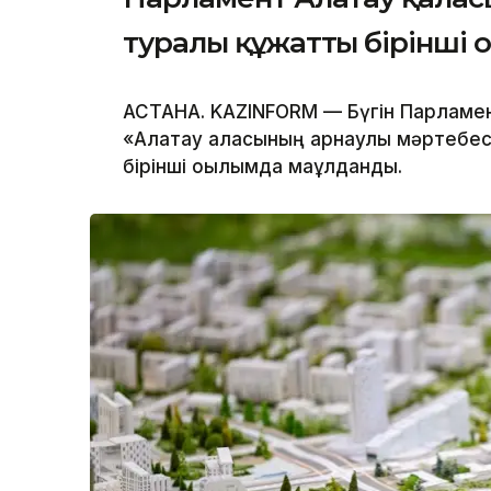
туралы құжатты бірінші
АСТАНА. KAZINFORM — Бүгін Парламе
«Алатау қаласының арнаулы мәртебес
бірінші оқылымда мақұлданды.