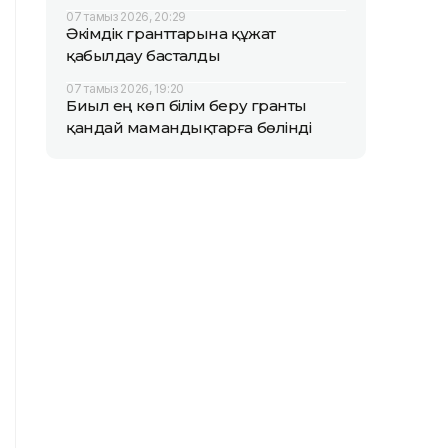
07 тамыз 2026, 20:29
Әкімдік гранттарына құжат
қабылдау басталды
07 тамыз 2026, 19:20
Биыл ең көп білім беру гранты
қандай мамандықтарға бөлінді