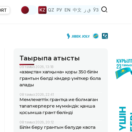
KZ
QZ
РУ
EN
中文
ق ز
ЎЗ
ORT
Тақырыпқа қатысты
09 тамыз 2026, 13:18
«Қазақстан халқына» қоры 350 білім
грантын бөлді: кімдер үміткер бола
алады
08 тамыз 2026, 22:41
Мемлекеттік грантқа ие болмаған
талапкерлерге мүмкіндік: қанша
қосымша грант бөлінді
08 тамыз 2026, 20:12
Білім беру грантын бөлуде квота