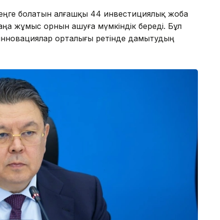
 теңге болатын алғашқы 44 инвестициялық жоба
ңа жұмыс орнын ашуға мүмкіндік береді. Бұл
 инновациялар орталығы ретінде дамытудың