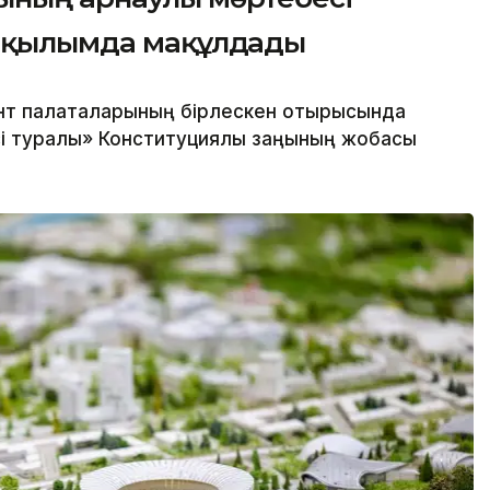
 оқылымда мақұлдады
нт палаталарының бірлескен отырысында
і туралы» Конституциялық заңының жобасы