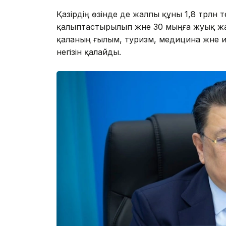
Қазірдің өзінде де жалпы құны 1,8 трлн
қалыптастырылып және 30 мыңға жуық жа
қаланың ғылым, туризм, медицина және
негізін қалайды.