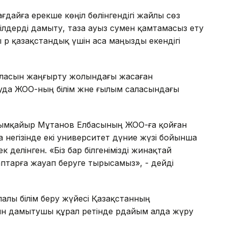
дайға ерекше көңіл бөлінгендігі жайлы сөз
 тілдерді дамыту, таза ауыз сумен қамтамасыз ету
ы әр қазақстандық үшін аса маңызды екендігі
аласын жаңғырту жолындағы жасаған
да ЖОО-ның білім және ғылым саласындағы
лымқайыр Мұтанов Елбасының ЖОО-ға қойған
 негізінде екі университет дүние жүзі бойынша
к делінген. «Біз бар білгенімізді жинақтай
тарға жауап беруге тырысамыз», - дейді
лы білім беру жүйесі Қазақстанның
н дамытушы құрал ретінде әрдайым алда жүру