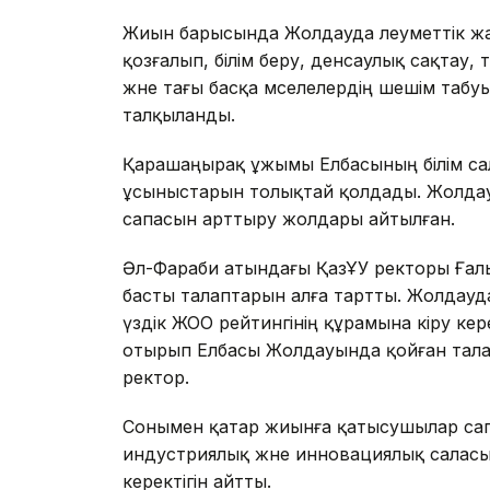
Жиын барысында Жолдауда әлеуметтік жағ
қозғалып, білім беру, денсаулық сақтау,
және тағы басқа мәселелердің шешім табу
талқыланды.
Қарашаңырақ ұжымы Елбасының білім с
ұсыныстарын толықтай қолдады. Жолдау
сапасын арттыру жолдары айтылған.
Әл-Фараби атындағы ҚазҰУ ректоры Ға
басты талаптарын алға тартты. Жолдауда
үздік ЖОО рейтингінің құрамына кіру кере
отырып Елбасы Жолдауында қойған талап
ректор.
Сонымен қатар жиынға қатысушылар сапа
индустриялық және инновациялық саласы
керектігін айтты.