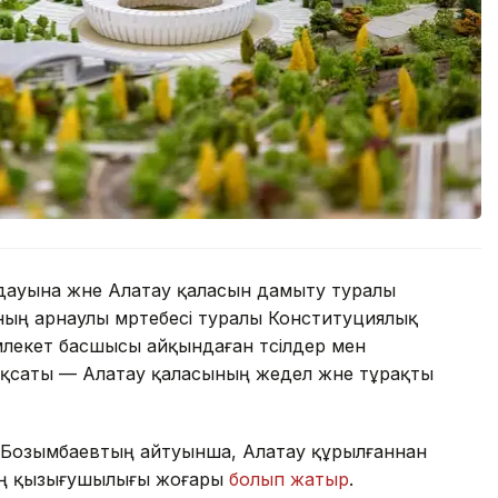
ауына және Алатау қаласын дамыту туралы
ның арнаулы мәртебесі туралы Конституциялық
емлекет басшысы айқындаған тәсілдер мен
 мақсаты — Алатау қаласының жедел және тұрақты
 Бозымбаевтың айтуынша, Алатау құрылғаннан
дың қызығушылығы жоғары
болып жатыр
.