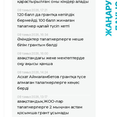
қарастырылған: оны кімдер алады
08 тамыз 2026, 17:21
120 балл да грантқа кепілдік
бермейді, 100 балл жинаған
талапкер қалай түсіп кетті
08 тамыз 2026, 16:34
Әкімдіктер талапкерлерге неше
білім грантын бөлді
08 тамыз 2026, 16:00
Қазақстандағы жеке мектептерде
оқу ақысы қанша
08 тамыз 2026, 14:24
Асхат Аймағамбетов грантқа түсе
алмаған талапкерлерге кеңес
берді
08 тамыз 2026, 13:17
Қазақстандық ЖОО-лар
талапкерлерге 2 мыңнан астам
қосымша грант ұсынады