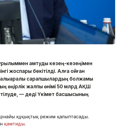
құрылыммен қамтуды кезең-кезеңімен
нгі жоспары бекітілді. Алға қойған
, халықаралық сарапшылардың болжамы
ның өңірлік жалпы өнімі 50 млрд АҚШ
үтілуде, — деді Үкімет басшысының
 арнайы құқықтық режим қалыптасады.
ын
қамтиды
.