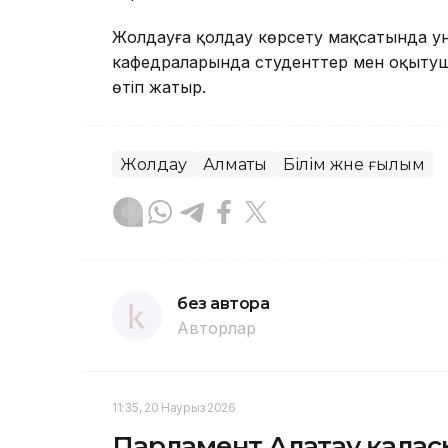
Жолдауға қолдау көрсету мақсатында ун
кафедраларында студенттер мен оқытушы
өтіп жатыр.
Жолдау
Алматы
Білім және ғылым
без автора
Авторлар
11:35, 20 Наурыз 2026
Парламент Алатау қалас