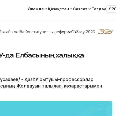
Әлемде
Қазақстан
Саясат
Талдау
SP
Арнайы жоба
Конституциялық реформа
Сайлау-2026
ҰУ-да Елбасының халыққа
 Мұсахаев/ - ҚазҰУ оқытушы-профессорлар
асының Жолдауын талқылап, көзқарастарымен