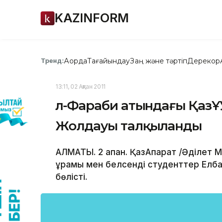
KAZINFORM
Ақорда
Тағайындау
Заң және тәртіп
Дерекқор
Тренд:
13:11, 02 Ақпан 2011
Әл-Фараби атындағы Қаз
Жолдауы талқыланды
АЛМАТЫ. 2 ақпан. ҚазАқпарат /Әділет
құрамы мен белсенді студенттер Елб
бөлісті.