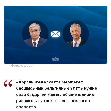
Фото: Ақорда
- Король жеделхатта Мемлекет
басшысының Бельгияның Ұлттық күніне
орай білдірген жылы лебізіне шынайы
ризашылығын жеткізген, - делінген
ақпаратта.