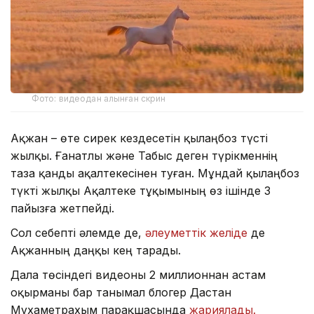
Фото: видеодан алынған скрин
Ақжан – өте сирек кездесетін қылаңбоз түсті
жылқы. Ғанатлы және Табыс деген түрікменнің
таза қанды ақалтекесінен туған. Мұндай қылаңбоз
түкті жылқы Ақалтеке тұқымының өз ішінде 3
пайызға жетпейді.
Сол себепті әлемде де,
әлеуметтік желіде
де
Ақжанның даңқы кең тарады.
Дала төсіндегі видеоны 2 миллионнан астам
оқырманы бар танымал блогер Дастан
Мұхаметрахым парақшасында
жариялады.