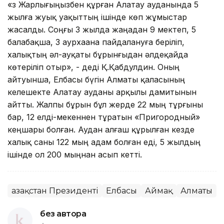
«Өз Жарлығыңызбен құрған Алатау ауданында 5
жылға жуық уақыттың ішінде көп жұмыстар
жасалды. Соңғы 3 жылда жаңадан 9 мектеп, 5
балабақша, 3 аурхаана пайдалануға беріліп,
халықтың әл-ауқаты бұрынғыдан әлдеқайда
көтеріліп отыр», - деді Қ.Қабдулдин. Оның
айтуынша, Елбасы бүгін Алматы қаласының
келешекте Алатау ауданы арқылы дамитынын
айтты. Жалпы бұрын бұл жерде 22 мың тұрғыны
бар, 12 елді-мекеннен тұратын «Пригородный»
кеңшары болған. Аудан алғаш құрылған кезде
халық саны 122 мың адам болған еді, 5 жылдың
ішінде ол 200 мыңнан асып кетті.
Қазақстан Президенті
Елбасы
Аймақ
Алматы
без автора