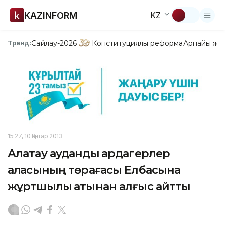
KAZINFORM
KZ
Сайлау-2026
Конституциялық реформа
Арнайы жо
Тренд:
15:27, 10 Қаңтар 2013
Алатау аудандық ардагерлер
алқасының төрағасы Елбасына
жұртшылық атынан алғыс айтты