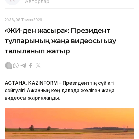
Авторлар
21:36, 08 Тамыз 2026
«ЖИ-ден жақсырақ»: Президент
тұлпарының жаңа видеосы қызу
талқыланып жатыр
АСТАНА. KAZINFORM – Президенттің сүйікті
сәйгүлігі Ақжанның кең далада желіген жаңа
видеосы жарияланды.