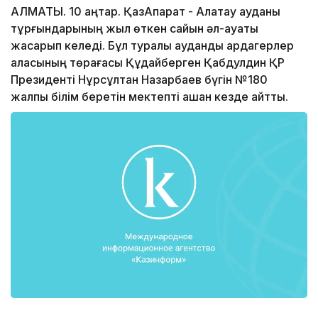
АЛМАТЫ. 10 қаңтар. ҚазАқпарат - Алатау ауданы
тұрғындарының жыл өткен сайын әл-ауқаты
жақсарып келеді. Бұл туралы аудандық ардагерлер
алқасының төрағасы Құдайберген Қабдулдин ҚР
Президенті Нұрсұлтан Назарбаев бүгін №180
жалпы білім беретін мектепті ашқан кезде айтты.