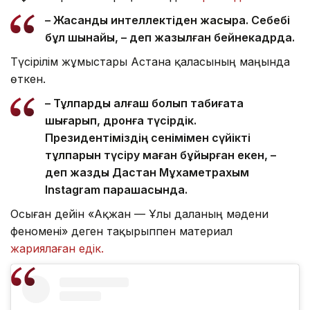
– Жасанды интеллектіден жақсырақ. Себебі
бұл шынайы, – деп жазылған бейнекадрда.
Түсірілім жұмыстары Астана қаласының маңында
өткен.
– Тұлпарды алғаш болып табиғатқа
шығарып, дронға түсірдік.
Президентіміздің сенімімен сүйікті
тұлпарын түсіру маған бұйырған екен, –
деп жазды Дастан Мұхаметрахым
Instagram парақшасында.
Осыған дейін «Ақжан — Ұлы даланың мәдени
феномені» деген тақырыппен материал
жариялаған едік.