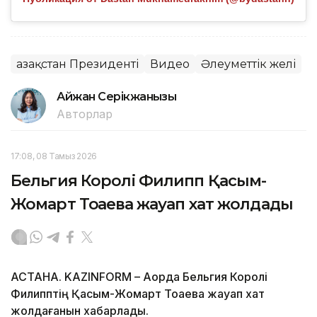
Қазақстан Президенті
Видео
Әлеуметтік желі
Айжан Серікжанқызы
Авторлар
17:08, 08 Тамыз 2026
Бельгия Королі Филипп Қасым-
Жомарт Тоқаевқа жауап хат жолдады
АСТАНА. KAZINFORM – Ақорда Бельгия Королі
Филипптің Қасым-Жомарт Тоқаевқа жауап хат
жолдағанын хабарлады.