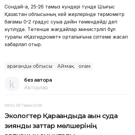
Сондай-ақ, 25-26 тамыз күндері түнде Шығыс
Қазақстан облысының кей жерлерінде термометр
бағамы 0-2 градус суыққа дейін төмендейді деп
күтілуде. Төтенше жағдайлар министрлігі бұл
туралы «Қазгидромет» орталығына сілтеме жасап
хабарлап отыр.
Қарағанды облысы
Аймақ
Қоғам
без автора
Авторлар
08:53, 06 Тамыз 2026
Экологтер Қарағандыда ағын суда
зиянды заттар мөлшерінің