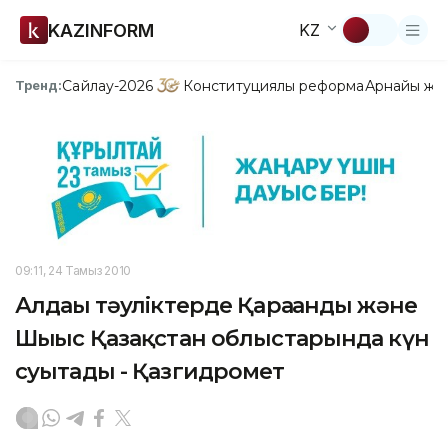
KAZINFORM
KZ
Сайлау-2026
Конституциялық реформа
Арнайы жо
Тренд:
09:11, 24 Тамыз 2010
Алдағы тәуліктерде Қарағанды және
Шығыс Қазақстан облыстарында күн
суытады - Қазгидромет