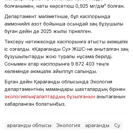
болғанымен, нақты көрсеткіш 0,925 мг/дм³ болған.
Департамент мәліметінше, бұл кәсіпорында
аммонийлі азот бойынша осындай заң бұзушылық
бұған дейін де 2025 жылы тіркелген.
Тексеру нәтижесінде кәсіпорынға қатысты әкімшілік
іс қозғалды. «Қарағанды Су» ЖШС-не анықталған заң
бұзушылықтарды жою туралы нұсқама берілді.
Сонымен қатар кәсіпорынға 9 872 403 теңге
көлемінде әкімшілік айыппұл салынды.
Бұған дейін Қарағанды облысында Экология
департаментінің мамандары шахталардың бірінен
экологиялық талаптардың бұзылғанын
анықтағанын
хабарланған болатынбыз.
Қарағанды облысы
Экология
Қарағанды
Су