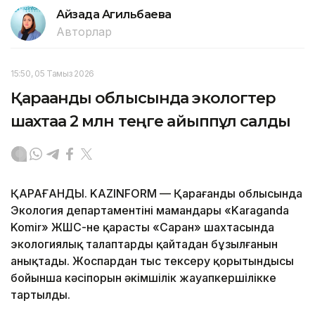
Айзада Агильбаева
Авторлар
15:50, 05 Тамыз 2026
Қарағанды облысында экологтер
шахтаға 2 млн теңге айыппұл салды
ҚАРАҒАНДЫ. KAZINFORM — Қарағанды облысында
Экология департаментінің мамандары «Karaganda
Komir» ЖШС-не қарасты «Саран» шахтасында
экологиялық талаптардың қайтадан бұзылғанын
анықтады. Жоспардан тыс тексеру қорытындысы
бойынша кәсіпорын әкімшілік жауапкершілікке
тартылды.