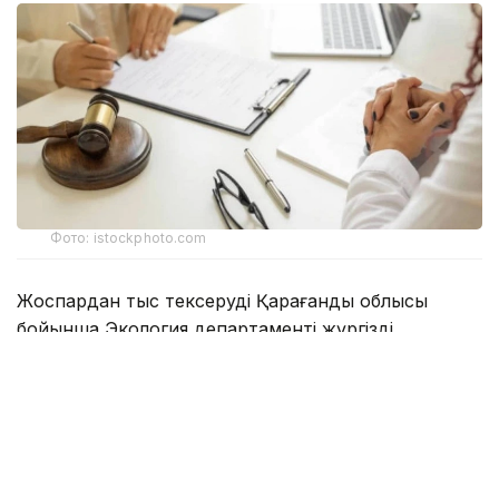
Фото: istockphoto.com
Жоспардан тыс тексеруді Қарағанды облысы
бойынша Экология департаменті жүргізді.
Ведомство мәліметінше, Соқыр өзеніне ағызылатын
сарқынды суларға жүргізілген зертханалық талдау
барысында нитриттердің рұқсат етілген шекті
концентрациясының асып кеткені анықталған.
Белгіленген норматив 0,096 мг/дм³ болса, іс