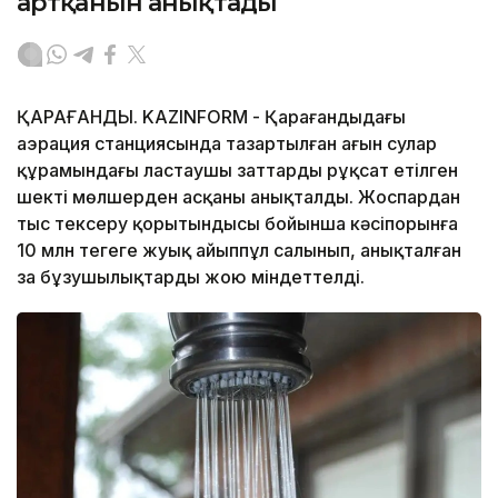
артқанын анықтады
ҚАРАҒАНДЫ. KAZINFORM - Қарағандыдағы
аэрация станциясында тазартылған ағын сулар
құрамындағы ластаушы заттардың рұқсат етілген
шекті мөлшерден асқаны анықталды. Жоспардан
тыс тексеру қорытындысы бойынша кәсіпорынға
10 млн теңгеге жуық айыппұл салынып, анықталған
заң бұзушылықтарды жою міндеттелді.