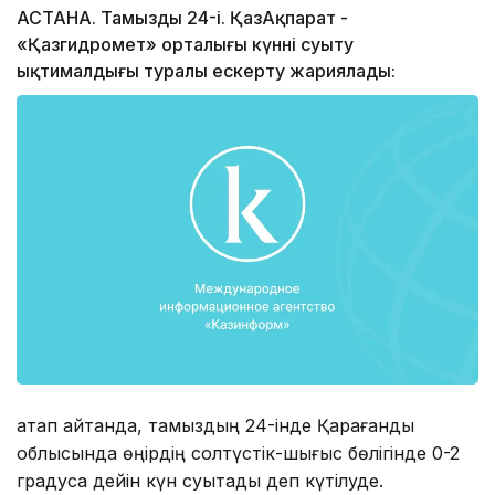
АСТАНА. Тамыздың 24-і. ҚазАқпарат -
«Қазгидромет» орталығы күннің суыту
ықтималдығы туралы ескерту жариялады:
атап айтқанда, тамыздың 24-інде Қарағанды
облысында өңірдің солтүстік-шығыс бөлігінде 0-2
градусқа дейін күн суытады деп күтілуде.