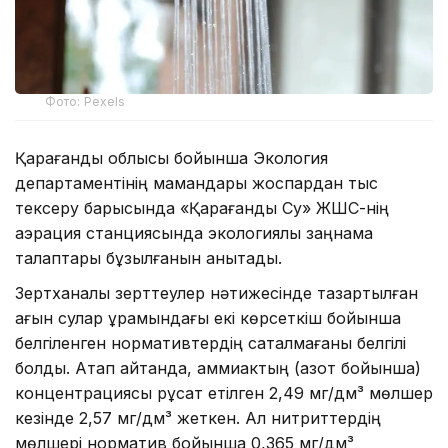
Фото: Pexels
Қарағанды облысы бойынша Экология
департаментінің мамандары жоспардан тыс
тексеру барысында «Қарағанды Су» ЖШС-нің
аэрация станциясында экологиялық заңнама
талаптары бұзылғанын анықтады.
Зертханалық зерттеулер нәтижесінде тазартылған
ағын сулар құрамындағы екі көрсеткіш бойынша
белгіленген нормативтердің сақталмағаны белгілі
болды. Атап айтқанда, аммиактың (азот бойынша)
концентрациясы рұқсат етілген 2,49 мг/дм³ мөлшер
кезінде 2,57 мг/дм³ жеткен. Ал нитриттердің
мөлшері норматив бойынша 0,365 мг/дм³