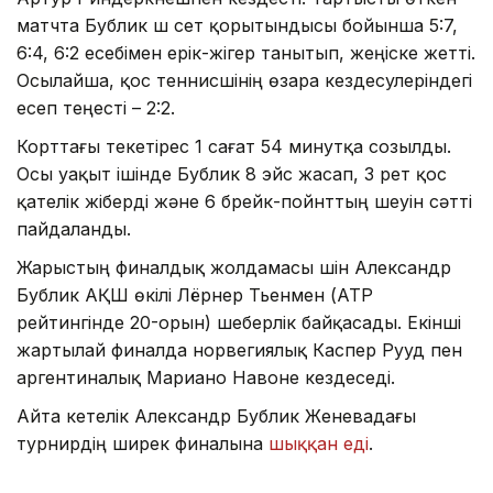
матчта Бублик үш сет қорытындысы бойынша 5:7,
6:4, 6:2 есебімен ерік-жігер танытып, жеңіске жетті.
Осылайша, қос теннисшінің өзара кездесулеріндегі
есеп теңесті – 2:2.
Корттағы текетірес 1 сағат 54 минутқа созылды.
Осы уақыт ішінде Бублик 8 эйс жасап, 3 рет қос
қателік жіберді және 6 брейк-пойнттың үшеуін сәтті
пайдаланды.
Жарыстың финалдық жолдамасы үшін Александр
Бублик АҚШ өкілі Лёрнер Тьенмен (АТР
рейтингінде 20-орын) шеберлік байқасады. Екінші
жартылай финалда норвегиялық Каспер Рууд пен
аргентиналық Мариано Навоне кездеседі.
Айта кетелік Александр Бублик Женевадағы
турнирдің ширек финалына
шыққан еді
.