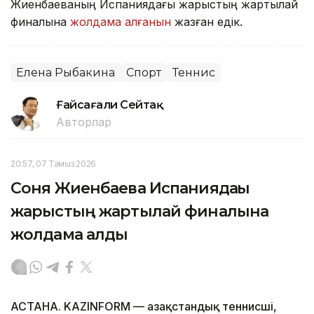
Жиенбаеваның Испаниядағы жарыстың жартылай
финалына
жолдама алғанын
жазған едік.
Елена Рыбакина
Спорт
Теннис
Ғайсағали Сейтақ
Авторлар
20:57, 07 Тамыз 2026
Соня Жиенбаева Испаниядағы
жарыстың жартылай финалына
жолдама алды
АСТАНА. KAZINFORM — Қазақстандық теннисші,