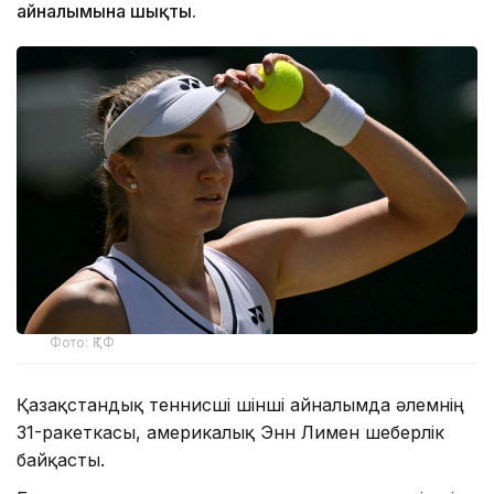
айналымына шықты.
Фото: ҚТФ
Қазақстандық теннисші үшінші айналымда әлемнің
31-ракеткасы, америкалық Энн Лимен шеберлік
байқасты.