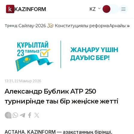
KAZINFORM
KZ
Сайлау-2026
Конституциялық реформа
Арнайы жо
Тренд:
13:31, 22 Мамыр 2026
Александр Бублик ATP 250
турнирінде тағы бір жеңіске жетті
АСТАНА. KAZINFORM — Қазақстанның бірінші,