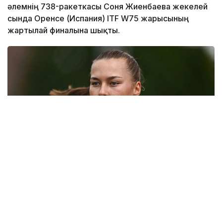
әлемнің 738-ракеткасы Соня Жиенбаева жекелей
сында Оренсе (Испания) ITF W75 жарысының
жартылай финалына шықты.
Фото: Қазақстан теннис федерациясы
Қазақстандық теннисші ширек финалда әлемнің
230-ыншы, осы турнирдің 3-ракеткасы,