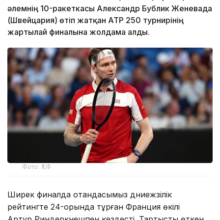
әлемнің 10-ракеткасы Александр Бублик Женевада
(Швейцария) өтіп жатқан ATP 250 турнирінің
жартылай финалына жолдама алды.
Фото: ҚТФ
Ширек финалда отандасымыз дүниежүзілік
рейтингте 24-орында тұрған Франция өкілі
Артур Риндеркнешпен кездесті. Тартысты өткен