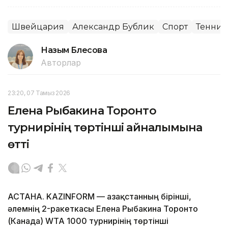
Швейцария
Александр Бублик
Спорт
Теннис
Назым Бөлесова
Авторлар
23:20, 07 Тамыз 2026
Елена Рыбакина Торонто
турнирінің төртінші айналымына
өтті
АСТАНА. KAZINFORM — Қазақстанның бірінші,
әлемнің 2-ракеткасы Елена Рыбакина Торонто
(Канада) WTA 1000 турнирінің төртінші