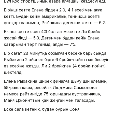
Бұл қос спортшының өзара алғашқы кездесуі еді.
Бірінші сетте Елена бірден 2:0, 4:1 есебімен алға
кетті. Бұдан кейін америкалық теннисші есепті
қысқартқанымен, Рыбакина дегеніне жетті — 6:2.
Екінші сетте есеп 4:3 болған мезетте Ли брейк
жасай білді — 5:3. Дегенмен бұдан кейін Елена
қатарынан төрт геймді алды — 7:5.
Бір сағат 28 минутқа созылған бәсеке барысында
Рыбакина 2 эйспен бірге 6 брейк-пойнттың бесеуін
өз есебіне жазды. Ли 2 брейкпен (4 брейк-пойнт)
шектелді.
Елена Рыбакина ширек финалға шығу үшін әлемнің
55-ракеткасы, ресейлік Людмила Самсонова
немесе рейтингіде 75-орындағы аустралиялық
Майя Джойнттың қай жеңгенімен таласады.
Еске сала кетейік, бұдан бұрын Соня