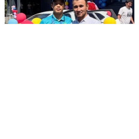
Фото: instagram.com/ grekoroman_wrestlingkz
Бакуде өткен жасөспірімдер арасындағы әлем
чемпионатында 55 келіге дейінгі салмақ
дәрежесінде алтын медаль жеңіп алған жас
балуанға су жаңа автокөлік пен асыл тұқымды
тұлпар сыйға тартылды.
Чемпион жеңістен кейінгі әсерін бөлісіп, жетістікке
жету жолында қолдау көрсеткен
жаттықтырушыларына, ата-анасына және