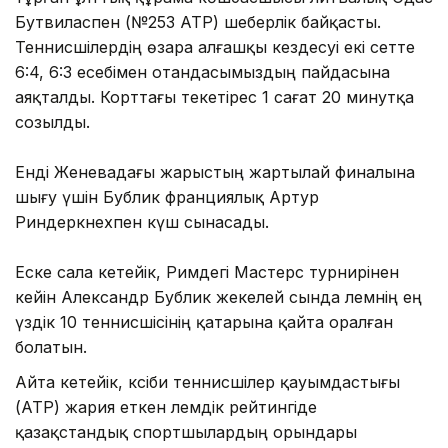
Бутвиласпен (№253 ATP) шеберлік байқасты.
Теннисшілердің өзара алғашқы кездесуі екі сетте
6:4, 6:3 есебімен отандасымыздың пайдасына
аяқталды. Корттағы текетірес 1 сағат 20 минутқа
созылды.
Енді Женевадағы жарыстың жартылай финалына
шығу үшін Бублик франциялық Артур
Риндеркнехпен күш сынасады.
Еске сала кетейік, Римдегі Мастерс турнирінен
кейін Александр Бублик жекелей сында әлемнің ең
үздік 10 теннисшісінің қатарына қайта оралған
болатын.
Айта кетейік, кәсіби теннисшілер қауымдастығы
(ATP) жария еткен әлемдік рейтингіде
қазақстандық спортшылардың орындары