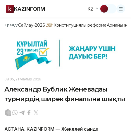
KAZINFORM
KZ
Сайлау-2026
Конституциялық реформа
Арнайы жо
Тренд:
08:05, 21 Мамыр 2026
Александр Бублик Женевадағы
турнирдің ширек финалына шықты
АСТАНА. KAZINFORM — Жекелей сында