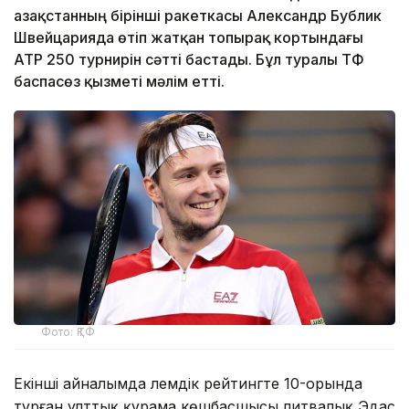
Қазақстанның бірінші ракеткасы Александр Бублик
Швейцарияда өтіп жатқан топырақ кортындағы
ATP 250 турнирін сәтті бастады. Бұл туралы ҚТФ
баспасөз қызметі мәлім етті.
Фото: ҚТФ
Екінші айналымда әлемдік рейтингте 10-орында
тұрған ұлттық құрама көшбасшысы литвалық Эдас