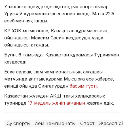
Үшінші кездесуде қазақстандық спортшылар
Уругвай құрамасын ірі есеппен жеңді. Матч 22:5
есебімен аяқталды.
ҚР ҰОК мәліметінше, Қазақстан құрамасының
ойыншысы Максим Сасин кездесудің үздік
ойыншысы атанды.
Бүгін, 6 тамызда, Қазақстан құрамасы Түркиямен
кездеседі.
Еске салсақ, әлем чемпионатының алғашқы
матчында ұлттық құрама Мысырға есе жіберсе,
екінші ойында Сингапурдан
басым түсті.
Қазақстан жүзуден АҚШ-тағы халықаралық
турнирде
17 медаль жеңіп алғанын
жазған едік.
Су спорты
Әлем чемпионаты
Спорт
Жасөспірім