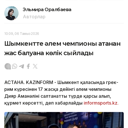
Эльмира Оралбаева
Авторлар
10:09, 06 Тамыз 2026
Шымкентте әлем чемпионы атанған
жас балуанға көлік сыйлады
АСТАНА. KAZINFORM -
Шымкент қаласында грек-
рим күресінен 17 жасқа дейінгі әлем чемпионы
Дияр Аманәліні салтанатты түрде қарсы алып,
құрмет көрсетті, деп хабарлайды
informsports.kz.