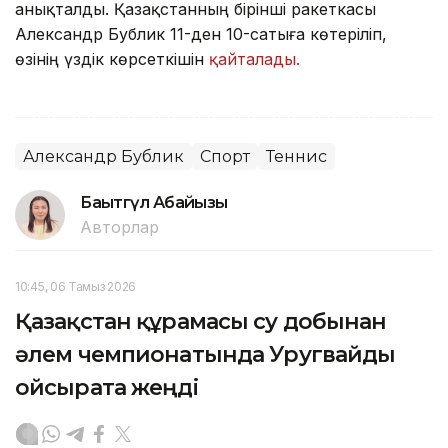
анықталды. Қазақстанның бірінші ракеткасы
Александр Бублик 11-ден 10-сатыға көтеріліп,
өзінің үздік көрсеткішін
қайталады.
Александр Бублик
Спорт
Теннис
Бақытгүл Абайқызы
Авторлар
10:45, 06 Тамыз 2026
Қазақстан құрамасы су добынан
әлем чемпионатында Уругвайды
ойсырата жеңді