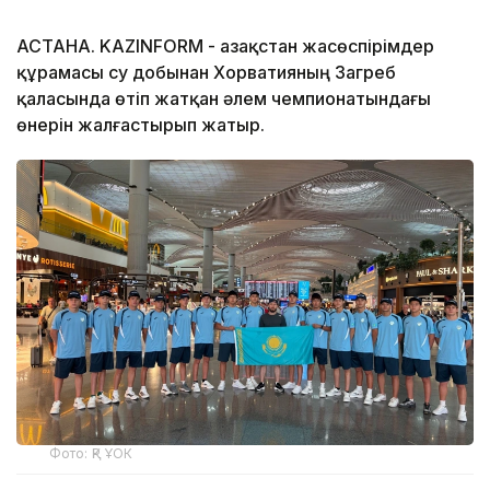
АСТАНА. KAZINFORM - Қазақстан жасөспірімдер
құрамасы су добынан Хорватияның Загреб
қаласында өтіп жатқан әлем чемпионатындағы
өнерін жалғастырып жатыр.
Фото: ҚР ҰОК