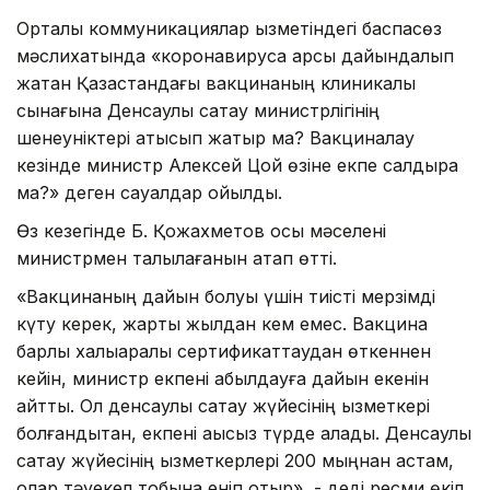
Орталық коммуникациялар қызметіндегі баспасөз
мәслихатында «коронавирусқа қарсы дайындалып
жатқан Қазақстандағы вакцинаның клиникалық
сынағына Денсаулық сақтау министрлігінің
шенеуніктері қатысып жатыр ма? Вакциналау
кезінде министр Алексей Цой өзіне екпе салдыра
ма?» деген сауалдар қойылды.
Өз кезегінде Б. Қожахметов осы мәселені
министрмен талқылағанын атап өтті.
«Вакцинаның дайын болуы үшін тиісті мерзімді
күту керек, жарты жылдан кем емес. Вакцина
барлық халықаралық сертификаттаудан өткеннен
кейін, министр екпені қабылдауға дайын екенін
айтты. Ол денсаулық сақтау жүйесінің қызметкері
болғандықтан, екпені ақысыз түрде алады. Денсаулық
сақтау жүйесінің қызметкерлері 200 мыңнан астам,
олар тәуекел тобына еніп отыр», - деді ресми өкіл.