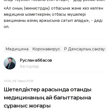
«Ал оның (министрдің) отбасына және кез келген
медицина қызметкерінің отбасы мүшелері
вакцинаны өзінің қаржысына сатып алады», - деді
ол.
Медицина
Коронавирус
ҚР Денсаулық сақтау м
Руслан Ғаббасов
Авторлар
14:59, 08 Тамыз 2026
Шетелдіктер арасында отандық
медицинаның қай бағыттарына
сұраныс жоғары