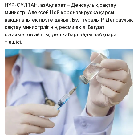
НҰР-СҰЛТАН. ҚазАқпарат – Денсаулық сақтау
министрі Алексей Цой коронавирусқа қарсы
вакцинаны ектіруге дайын. Бұл туралы ҚР Денсаулық
сақтау министрлігінің ресми өкілі Бағдат
Қожахметов айтты, деп хабарлайды ҚазАқпарат
тілшісі.