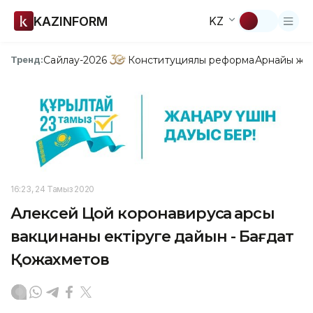
KAZINFORM
KZ
Сайлау-2026
Конституциялық реформа
Арнайы жо
Тренд:
16:23, 24 Тамыз 2020
Алексей Цой коронавирусқа қарсы
вакцинаны ектіруге дайын - Бағдат
Қожахметов