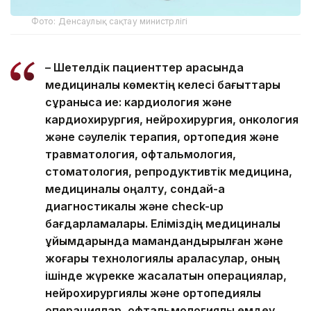
Фото: Денсаулық сақтау министрлігі
– Шетелдік пациенттер арасында
медициналық көмектің келесі бағыттары
сұранысқа ие: кардиология және
кардиохирургия, нейрохирургия, онкология
және сәулелік терапия, ортопедия және
травматология, офтальмология,
стоматология, репродуктивтік медицина,
медициналық оңалту, сондай-ақ
диагностикалық және check-up
бағдарламалары. Еліміздің медициналық
ұйымдарында мамандандырылған және
жоғары технологиялық араласулар, оның
ішінде жүрекке жасалатын операциялар,
нейрохирургиялық және ортопедиялық
операциялар, офтальмологиялық емдеу,