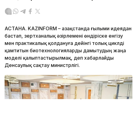
АСТАНА. KAZINFORM – Қазақстанда ғылыми идеядан
бастап, зертханалық әзірлемені өндіріске енгізу
мен практикалық қолдануға дейінгі толық циклді
қамтитын биотехнологияларды дамытудың жаңа
моделі қалыптастырылмақ, деп хабарлайды
Денсаулық сақтау министрлігі.