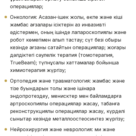
операциялар;
Онкология: Асқазан-ішек жолы, өкпе және кіші
жамбас ағзалары ісіктерін аз инвазивті
әдістермен, оның ішінде лапароскопиялық және
робот көмегімен алып тастау; сүт безі обыры
кезінде ағзаны сақтайтын операциялар; жоғары
дәлдіктегі сәулелік терапия (томотерапия,
TrueBeam); түпнұсқалық хаттамалар бойынша
химиотерапия жүргізу;
Ортопедия және травматология: жамбас және
тізе буындарын толық және ішінара
эндопротездеу, менисктер мен байламдарға
артроскопиялық операциялар жасау, табанға
реконструкциялық операциялар жасау, күрделі
сынықтар кезінде металлоостеосинтез жүргізу;
Нейрохирургия және неврология: ми және