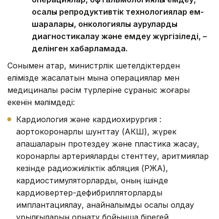
қосалқы репродуктивтік технологиялар ем-
шаралары, онкологиялық ауруларды
диагностикалау және емдеу жүргізіледі, –
делінген хабарламада.
Сонымен қатар, министрлік шетелдіктерден
елімізде жасалатын мына операциялар мен
медициналық рәсім түрлеріне сұраныс жоғары
екенін мәлімдеді:
Кардиология және кардиохирургия :
аортокоронарлық шунттау (АКШ), жүрек
қақпақшаларын протездеу және пластика жасау,
коронарлық артерияларды стенттеу, аритмиялар
кезінде радиожиіліктік абляция (РЖА),
кардиостимуляторларды, оның ішінде
кардиовертер-дефибрилляторларды
имплантациялау, қанайналымды қосалқы қолдау
құрылғыларын орнату бойынша бірегей