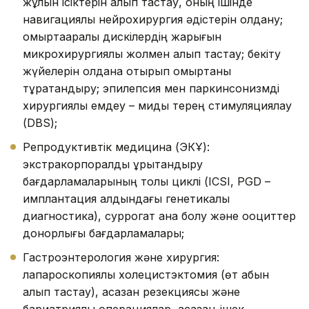
жұлын ісіктерін алып тастау, оның ішінде
навигациялық нейрохирургия әдістерін қолдану;
омыртқааралық дискілердің жарығын
микрохирургиялық жолмен алып тастау; бекіту
жүйелерін қолдана отырып омыртқаны
тұрақтандыру; эпилепсия мен паркинсонизмді
хирургиялық емдеу – миды терең стимуляциялау
(DBS);
Репродуктивтік медицина (ЭКҰ):
экстракорпоралдық ұрықтандыру
бағдарламаларының толық циклі (ICSI, PGD –
имплантация алдындағы генетикалық
диагностика), суррогат ана болу және ооциттер
донорлығы бағдарламалары;
Гастроэнтерология және хирургия:
лапароскопиялық холецистэктомия (өт қабын
алып тастау), асқазан резекциясы және