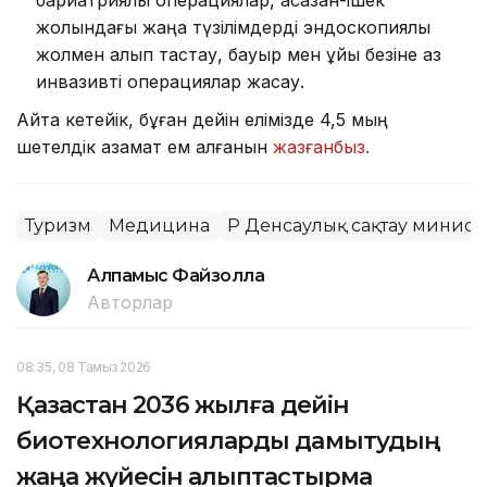
бариатриялық операциялар, асқазан-ішек
жолындағы жаңа түзілімдерді эндоскопиялық
жолмен алып тастау, бауыр мен ұйқы безіне аз
инвазивті операциялар жасау.
Айта кетейік, бұған дейін елімізде 4,5 мың
шетелдік азамат ем алғанын
жазғанбыз.
Туризм
Медицина
ҚР Денсаулық сақтау министр
Алпамыс Файзолла
Авторлар
08:35, 08 Тамыз 2026
Қазақстан 2036 жылға дейін
биотехнологияларды дамытудың
жаңа жүйесін қалыптастырмақ