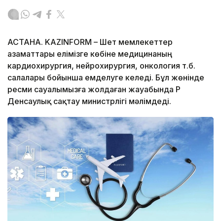
АСТАНА. KAZINFORM – Шет мемлекеттер
азаматтары елімізге көбіне медицинаның
кардиохирургия, нейрохирургия, онкология т.б.
салалары бойынша емделуге келеді. Бұл жөнінде
ресми сауалымызға жолдаған жауабында ҚР
Денсаулық сақтау министрлігі мәлімдеді.