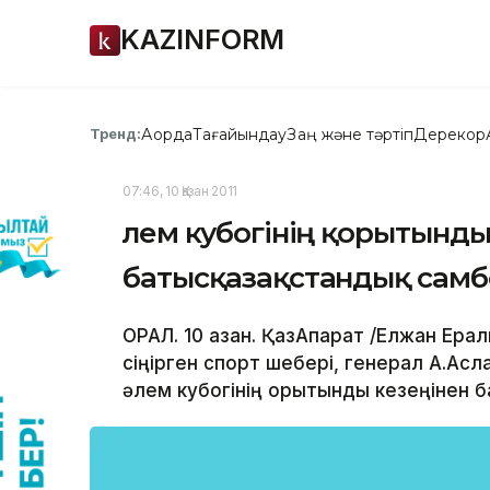
KAZINFORM
Ақорда
Тағайындау
Заң және тәртіп
Дерекқор
Тренд:
07:46, 10 Қазан 2011
Әлем кубогінің қорытынды
батысқазақстандық сам
ОРАЛ. 10 қазан. ҚазАқпарат /Елжан Ера
сіңірген спорт шебері, генерал А.Ас
әлем кубогінің қорытынды кезеңінен 