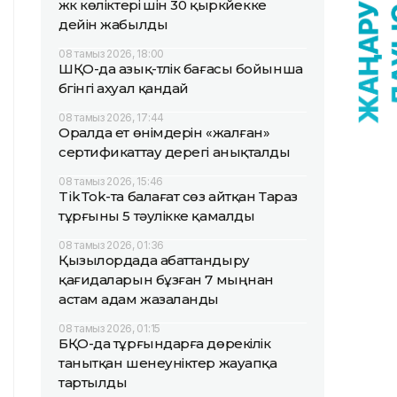
жүк көліктері үшін 30 қыркүйекке
дейін жабылды
08 тамыз 2026, 18:00
ШҚО-да азық-түлік бағасы бойынша
бүгінгі ахуал қандай
08 тамыз 2026, 17:44
Оралда ет өнімдерін «жалған»
сертификаттау дерегі анықталды
08 тамыз 2026, 15:46
TikTok-та балағат сөз айтқан Тараз
тұрғыны 5 тәулікке қамалды
08 тамыз 2026, 01:36
Қызылордада абаттандыру
қағидаларын бұзған 7 мыңнан
астам адам жазаланды
08 тамыз 2026, 01:15
БҚО-да тұрғындарға дөрекілік
танытқан шенеуніктер жауапқа
тартылды