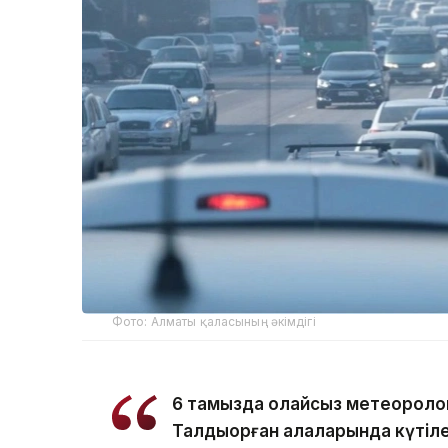
Фото: Алматы қаласының әкімдігі
6 тамызда қолайсыз метеороло
Талдықорған қалаларында күтіле