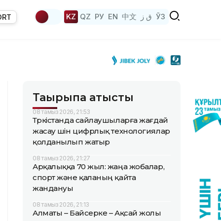
KZ
QZ
РУ
EN
中文
ق ز
ЎЗ
ORT
Тақырыпқа қатысты
08 тамыз 2026, 21:53
Түркістанда сайлаушыларға жағдай
жасау үшін цифрлық технологиялар
қолданылып жатыр
08 тамыз 2026, 21:27
Арқалыққа 70 жыл: жаңа жобалар,
спорт және қаланың қайта
жандануы
08 тамыз 2026, 21:13
Алматы – Байсерке – Ақсай жолы