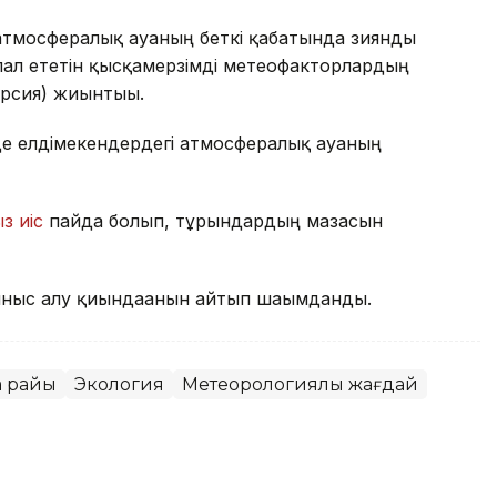
атмосфералық ауаның беткі қабатында зиянды
ал ететін қысқамерзімді метеофакторлардың
ерсия) жиынтығы.
де елдімекендердегі атмосфералық ауаның
з иіс
пайда болып, тұрғындардың мазасын
ныс алу қиындағанын айтып шағымданды.
а райы
Экология
Метеорологиялық жағдай