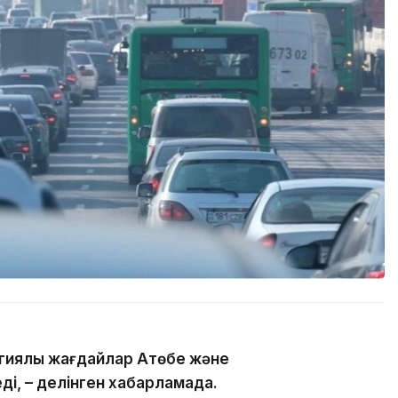
гиялық жағдайлар Ақтөбе және
ді, – делінген хабарламада.