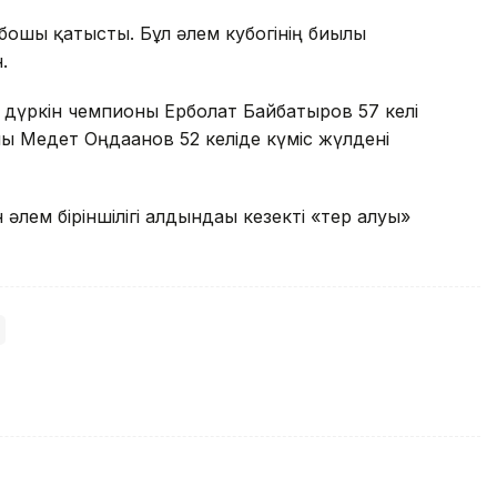
мбошы қатысты. Бұл әлем кубогінің биылғы
.
дүркін чемпионы Ерболат Байбатыров 57 келі
ы Медет Оңдағанов 52 келіде күміс жүлдені
лем біріншілігі алдындағы кезекті «тер алуы»