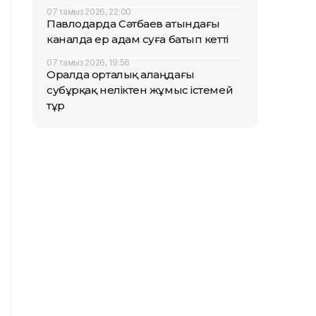
07 тамыз 2026, 22:00
Павлодарда Сәтбаев атындағы
каналда ер адам суға батып кетті
07 тамыз 2026, 19:56
Оралда орталық алаңдағы
субұрқақ неліктен жұмыс істемей
тұр