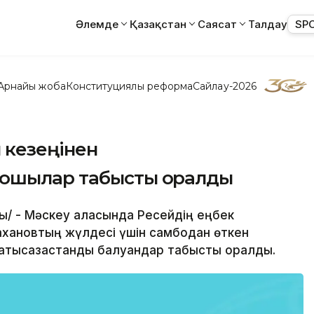
Әлемде
Қазақстан
Саясат
Талдау
SP
Арнайы жоба
Конституциялық реформа
Сайлау-2026
 кезеңінен
бошылар табысты оралды
лы/ - Мәскеу қаласында Ресейдің еңбек
лахановтың жүлдесі үшін самбодан өткен
батысқазақстандық балуандар табысты оралды.