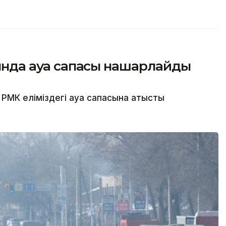
сында ауа сапасы нашарлайды
МК еліміздегі ауа сапасына қатысты