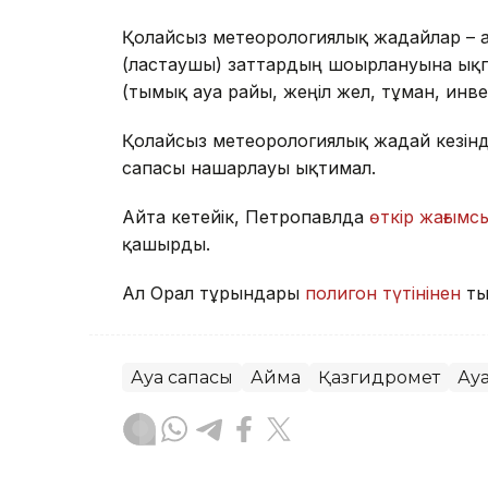
Қолайсыз метеорологиялық жағдайлар – 
(ластаушы) заттардың шоғырлануына ықп
(тымық ауа райы, жеңіл жел, тұман, инв
Қолайсыз метеорологиялық жағдай кезін
сапасы нашарлауы ықтимал.
Айта кетейік, Петропавлда
өткір жағымсы
қашырды.
Ал Орал тұрғындары
полигон түтінінен
ты
Ауа сапасы
Аймақ
Қазгидромет
Ау