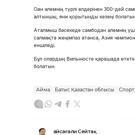
Оған әлемнің түрлі елдерінен 300-дей са
алтыншы, яғни қорытынды кезеңі болатын
Аталмыш бәсекеде самбодан әлемнің үш 
салмақта жеңімпаз атанса, Азия чемпион
еншіледі.
Бұл олардың Вильнюсте қарашада өтетін ә
болатын.
Аймақ
Батыс Қазақстан облысы
Спорт
Ғайсағали Сейтақ