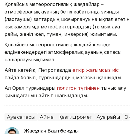
Қолайсыз метеорологиялық жағдайлар –
атмосфералық ауаның беткі қабатында зиянды
(ластаушы) заттардың шоғырлануына ықпал ететін
қысқамерзімді метеофакторлардың (тымық ауа
райы, жеңіл жел, тұман, инверсия) жиынтығы.
Қолайсыз метеорологиялық жағдай кезінде
елдімекендердегі атмосфералық ауаның сапасы
нашарлауы ықтимал.
Айта кетейік, Петропавлда
өткір жағымсыз иіс
пайда болып, тұрғындардың мазасын қашырды.
Ал Орал тұрғындары
полигон түтінінен
тыныс алу
қиындағанын айтып шағымданды.
Ауа сапасы
Аймақ
Қазгидромет
Ауа райы
Эк
Жасұлан Бақытбекұлы