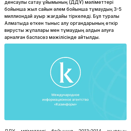
денсаулық сақтау ұйымының (ДДҰ) мәліметтері
бойынша жыл сайын әлем бойынша тұмаудың 3-5
миллиондай ауыр жағдайы тіркеледі. Бұл туралы
Алматыда өткен тыныс алу органдарының өткір
вирустық жұқпалары мен тұмаудың алдын алуға
арналған баспасөз мәжілісінде айтылды.
ДДҰ мәліметтері бойынша 2013-2014 жылдың