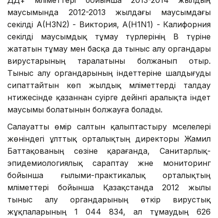
маусымында 2012-2013 жылдағы маусымдағы
секілді A(H3N2) - Виктория, А(H1N1) - Калифорния
секілді маусымдық тұмау түрлерінің В түріне
жататын тұмау мен басқа да тыныс алу органдары
вирустарының таралатыны болжанып отыр.
Тыныс алу органдарының індеттеріне шалдығуды
сипаттайтын көп жылдық мәліметтерді талдау
нәтижесінде қазаннан сәуірге дейінгі аралықта індет
маусымы болатынын болжауға болады.
Салауатты өмір салтын қалыптастыру мәселелері
жөніндегі ұлттық орталықтың директоры Жамилә
Баттақованың сөзіне қарағанда, Санитарлық-
эпидемиологиялық сараптау және мониторинг
бойынша ғылыми-практикалық орталықтың
мәліметтері бойынша Қазақстанда 2012 жылы
тыныс алу органдарының өткір вирустық
жұқпаларының 1 044 834, ал тұмаудың 626