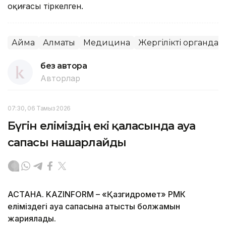
оқиғасы тіркелген.
Аймақ
Алматы
Медицина
Жергілікті органдар
без автора
Авторлар
07:30, 06 Тамыз 2026
Бүгін еліміздің екі қаласында ауа
сапасы нашарлайды
АСТАНА. KAZINFORM – «Қазгидромет» РМК
еліміздегі ауа сапасына қатысты болжамын
жариялады.