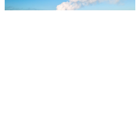
Фото: Magnific.com
5 тамызда қолайсыз метеорологиялық
жағдайлар Ақтөбе қалаласында күтіледі, –
делінген хабарламада.
Қолайсыз метеорологиялық жағдайлар –
атмосфералық ауаның беткі қабатында зиянды
(ластаушы) заттардың шоғырлануына ықпал ететін
қысқамерзімді метеофакторлардың (тымық ауа
райы, жеңіл жел, тұман, инверсия) жиынтығы.
Қолайсыз метеорологиялық жағдай кезінде