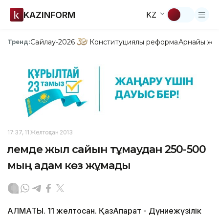
KAZINFORM
KZ
Сайлау-2026
Конституциялық реформа
Арнайы жо
Тренд:
17:37, 11 Желтоқсан 2013
Әлемде жыл сайын тұмаудан 250-500
мың адам көз жұмады
АЛМАТЫ. 11 желтоқсан. ҚазАқпарат - Дүниежүзілік