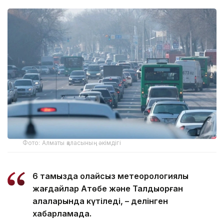
Фото: Алматы қаласының әкімдігі
6 тамызда қолайсыз метеорологиялық
жағдайлар Ақтөбе және Талдықорған
қалаларында күтіледі, – делінген
хабарламада.