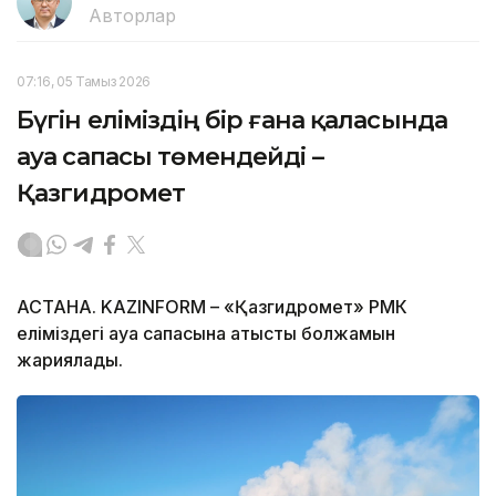
Авторлар
07:16, 05 Тамыз 2026
Бүгін еліміздің бір ғана қаласында
ауа сапасы төмендейді –
Қазгидромет
АСТАНА. KAZINFORM – «Қазгидромет» РМК
еліміздегі ауа сапасына қатысты болжамын
жариялады.