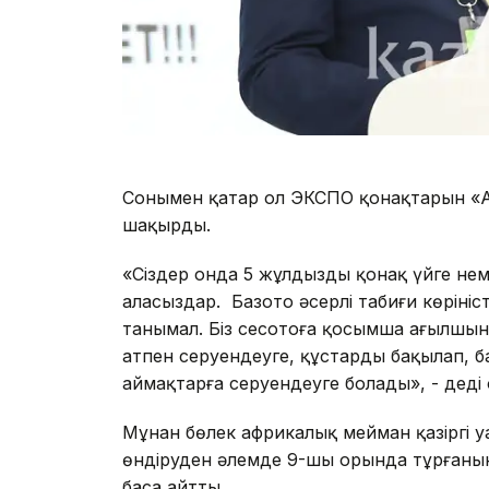
Сонымен қатар ол ЭКСПО қонақтарын «Ас
шақырды.
«Сіздер онда 5 жұлдызды қонақ үйге не
аласыздар. Базото әсерлі табиғи көріні
танымал. Біз сесотоға қосымша ағылшын т
атпен серуендеуге, құстарды бақылап, б
аймақтарға серуендеуге болады», - деді 
Мұнан бөлек африкалық мейман қазіргі у
өндіруден әлемде 9-шы орында тұрғанын
баса айтты.