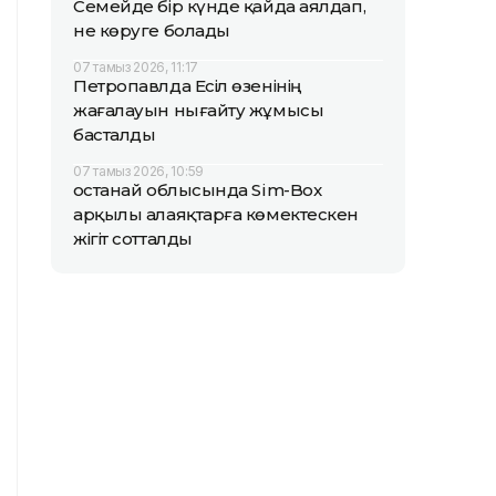
Семейде бір күнде қайда аялдап,
не көруге болады
07 тамыз 2026, 11:17
Петропавлда Есіл өзенінің
жағалауын нығайту жұмысы
басталды
07 тамыз 2026, 10:59
Қостанай облысында Sim-Box
арқылы алаяқтарға көмектескен
жігіт сотталды