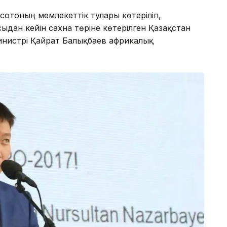
есотоның мемлекеттік тулары көтеріліп,
дан кейін сахна төріне көтерілген Қазақстан
нистрі Қайрат Балықбаев африкалық