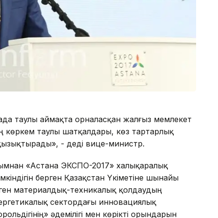
када таулы аймақта орналасқан жалғыз мемлекет
дің көркем таулы шатқалдары, көз тартарлық
ызықтырады», - деді вице-министр.
 атымнан «Астана ЭКСПО-2017» халықаралық
кіндігін берген Қазақстан Үкіметіне шынайы
ілген материалдық-техникалық қолдаудың
ергетикалық сектордағы инновациялық
рольдігінің» әдемілігі мен көрікті орындарын