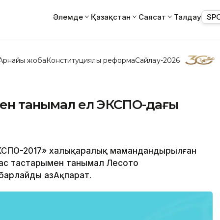
Әлемде
Қазақстан
Саясат
Талдау
SP
Арнайы жоба
Конституциялық реформа
Сайлау-2026
ымен танымал ел ЭКСПО-дағы
 ЭКСПО-2017» халықаралық мамандандырылған
лмас тастарымен танымал Лесото
абарлайды ҚазАқпарат.