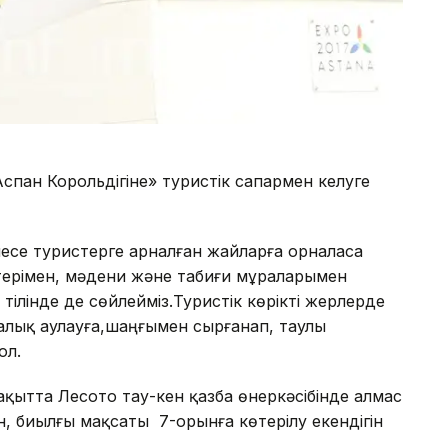
пан Корольдігіне» туристік сапармен келуге
месе туристерге арналған жайларға орналаса
стерімен, мәдени және табиғи мұраларымен
ілінде де сөйлейміз.Туристік көрікті жерлерде
алық аулауға,шаңғымен сырғанап, таулы
ол.
ақытта Лесото тау-кен қазба өнеркәсібінде алмас
, биылғы мақсаты 7-орынға көтерілу екендігін