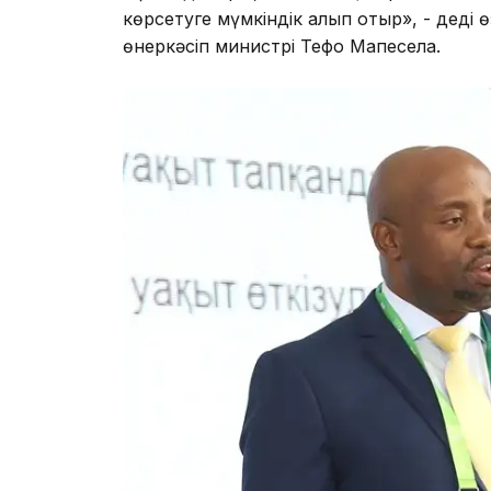
көрсетуге мүмкіндік алып отыр», - деді ө
өнеркәсіп министрі Тефо Мапесела.