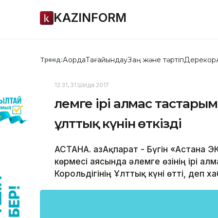
KAZINFORM
Ақорда
Тағайындау
Заң және тәртіп
Дерекқор
Тренд:
12:31, 31 Шілде 2017
Әлемге ірі алмас тастар
ұлттық күнін өткізді
АСТАНА. ҚазАқпарат - Бүгін «Астана
көрмесі аясында әлемге өзінің ірі а
Корольдігінің Ұлттық күні өтті, деп х