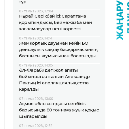
тұр
07 тамыз 2026, 17:04
Нұрай Серікбай ісі: Сараптама
қорытындысы, бейнежазба мен
хат алмасулар нені көрсетті
07 тамыз 2026, 14:14
Жемқорлық дауынан кейін БҚО
денсаулық сақтау басқармасының
басшысы жұмысынан босатылды
07 тамыз 2026, 14:05
Әл-Фарабидегі жол апаты
бойынша сотталған Александр
Пактың ісі апелляциялық сотта
қаралды
07 тамыз 2026, 13:00
Ақмол облысындағы сенбілік
барысында 80 тоннаға жуық қоқыс
шығарылды
07 тамыз 2026, 12:52