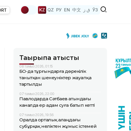
KZ
QZ
РУ
EN
中文
ق ز
ЎЗ
ORT
Тақырыпқа қатысты
08 тамыз 2026, 01:15
БҚО-да тұрғындарға дөрекілік
танытқан шенеуніктер жауапқа
тартылды
07 тамыз 2026, 22:00
Павлодарда Сәтбаев атындағы
каналда ер адам суға батып кетті
07 тамыз 2026, 19:56
Оралда орталық алаңдағы
субұрқақ неліктен жұмыс істемей