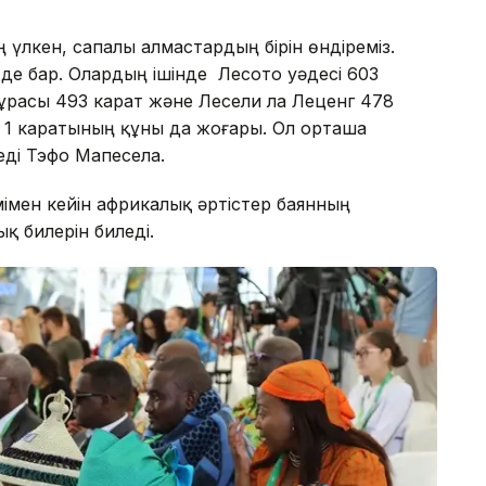
ң үлкен, сапалы алмастардың бірін өндіреміз.
 де бар. Олардың ішінде Лесото уәдесі 603
мұрасы 493 карат және Лесели ла Леценг 478
 1 каратының құны да жоғары. Ол орташа
еді Тэфо Мапесела.
мімен кейін африкалық әртістер баянның
қ билерін биледі.