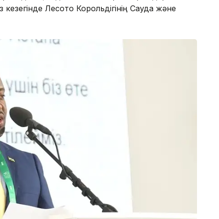
з кезегінде Лесото Корольдігінің Сауда және