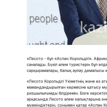
«Лесото - бұл «Аспан Корольдігі». Афри
саналады. Бүкіл әлем туристерін бұл ел
сарқырамалары, балық аулау демалысы қ
«Лесото Корольдігі Үкіметінің және өз
мамандандырылған көрмесіне қатысу мүм
ризшылығымды білдіремін. Бізге көрсет
арқасында Лесото әлем халықтарына эн
мүмкіндіктерін, сонымен қатар «Аспан Ко