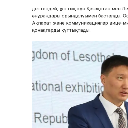
Әдеттегідей, ұлттық күн Қазақстан мен Л
әнұрандары орындалуымен басталды. Осы
Ақпарат және коммуникациялар вице-ми
қонақтарды құттықтады.