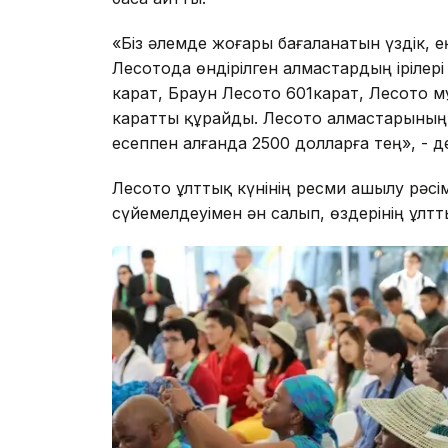
«Біз әлемде жоғары бағаланатын үздік, е
Лесотода өндірілген алмастардың ірілері
карат, Браун Лесото 601карат, Лесото 
каратты құрайды. Лесото алмастарының
есеппен алғанда 2500 долларға тең», - д
Лесото ұлттық күнінің ресми ашылу рәсі
сүйемелдеуімен ән салып, өздерінің ұлтты