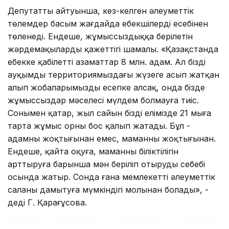
Депутаттың айтуынша, кез-келген әлеуметтік
төлемдер басым жағдайда еңбекшілердің есебінен
төленеді. Ендеше, жұмыссыздыққа берілетін
жәрдемақылардың қажеттігі шамалы. «Қазақстанда
еңбекке қабілетті азаматтар 8 млн. адам. Ал біздің
ауқымды территориямыздағы жүзеге асып жатқан
алып жобаларымызды есепке алсақ, онда бізде
жұмыссыздар мәселесі мүлдем болмауға тиіс.
Сонымен қатар, жыл сайын біздің елімізде 21 мыңға
тарта жұмыс орны бос қалып жатады. Бұл -
адамның жоқтығынан емес, маманның жоқтығынан.
Ендеше, қайта оқуға, маманның біліктілігін
арттыруға барынша мән беріліп отырудың себебі
осында жатыр. Сонда ғана мемлекеттің әлеуметтік
саланы дамытуға мүмкіндігі молынан болады», -
деді Г. Қарағұсова.