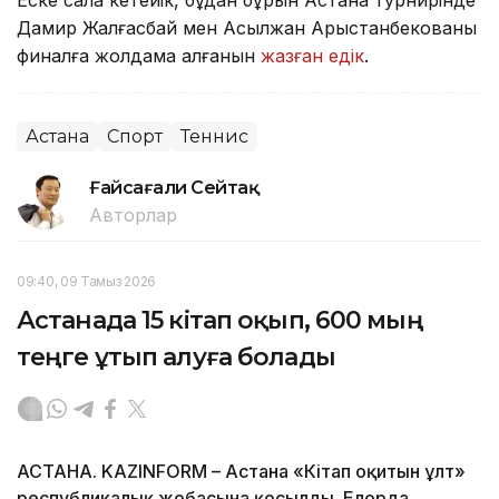
Еске сала кетейік, бұдан бұрын Астана турнирінде
Дамир Жалғасбай мен Асылжан Арыстанбекованың
финалға жолдама алғанын
жазған едік
.
Астана
Спорт
Теннис
Ғайсағали Сейтақ
Авторлар
09:40, 09 Тамыз 2026
Астанада 15 кітап оқып, 600 мың
теңге ұтып алуға болады
АСТАНА. KAZINFORM – Астана «Кітап оқитын ұлт»
республикалық жобасына қосылды. Елорда