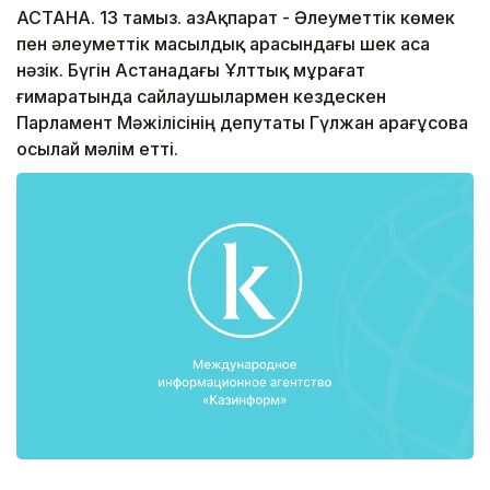
АСТАНА. 13 тамыз. ҚазАқпарат - Әлеуметтік көмек
пен әлеуметтік масылдық арасындағы шек аса
нәзік. Бүгін Астанадағы Ұлттық мұрағат
ғимаратында сайлаушылармен кездескен
Парламент Мәжілісінің депутаты Гүлжан Қарағұсова
осылай мәлім етті.