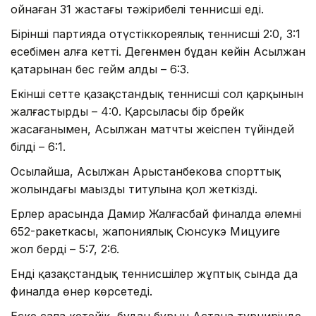
ойнаған 31 жастағы тәжірибелі теннисші еді.
Бірінші партияда оңтүстіккореялық теннисші 2:0, 3:1
есебімен алға кетті. Дегенмен бұдан кейін Асылжан
қатарынан бес гейм алды – 6:3.
Екінші сетте қазақстандық теннисші сол қарқынын
жалғастырды – 4:0. Қарсыласы бір брейк
жасағанымен, Асылжан матчты жеңіспен түйіндей
білді – 6:1.
Осылайша, Асылжан Арыстанбекова спорттық
жолындағы маңызды титулына қол жеткізді.
Ерлер арасында Дамир Жалғасбай финалда әлемнің
652-ракеткасы, жапониялық Сюнсукэ Мицуиге
жол берді – 5:7, 2:6.
Енді қазақстандық теннисшілер жұптық сында да
финалда өнер көрсетеді.