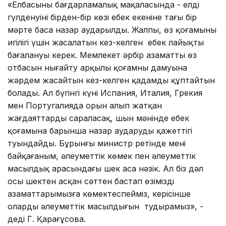
«Елбасының бағдарламалық мақаласында - елдің
гүлденуінің бірден-бір көзі еңбек екеніне тағы бір
мәрте баса назар аударылды. Жалпы, өз қоғамының
игілігі үшін жасалатын кез-келген еңбек лайықты
бағалануы керек. Мемлекет әрбір азаматтың өз
отбасын нығайту арқылы қоғамның дамуына
жәрдем жасайтын кез-келген қадамды құптайтын
болады. Ал бүгінгі күні Испания, Италия, Грекия
мен Португалияда орын алып жатқан
жағдаяттарды сараласақ, шын мәнінде еңбек
қоғамына барынша назар аударудың қажеттігі
туындайды. Бұрынғы министр ретінде менің
байқағаным, әлеуметтік көмек пен әлеуметтік
масылдық арасындағы шек аса нәзік. Ал біз дәл
осы шектен асқан сәттен бастап өзіміздің
азаматтарымызға көмектеспейміз, керісінше
олардың әлеуметтік масылдығын тудырамыз», -
деді Г. Қарағұсова.