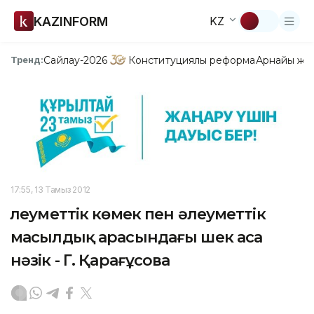
KAZINFORM
KZ
Сайлау-2026
Конституциялық реформа
Арнайы жо
Тренд:
17:55, 13 Тамыз 2012
Әлеуметтік көмек пен әлеуметтік
масылдық арасындағы шек аса
нәзік - Г. Қарағұсова