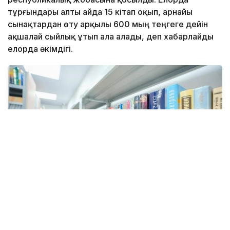
тұрғындары алты айда 15 кітап оқып, арнайы
сынақтардан өту арқылы 600 мың теңгеге дейін
ақшалай сыйлық ұтып ала алады, деп хабарлайды
елорда әкімдігі.
Фото: Астана әкімдігі