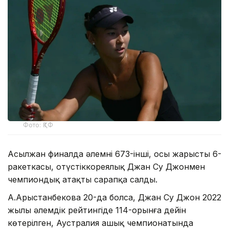
Фото: ҚТФ
Асылжан финалда әлемнің 673-інші, осы жарыстың 6-
ракеткасы, оңтүстіккореялық Джан Су Джонмен
чемпиондық атақты сарапқа салды.
А.Арыстанбекова 20-да болса, Джан Су Джон 2022
жылы әлемдік рейтингіде 114-орынға дейін
көтерілген, Аустралия ашық чемпионатында