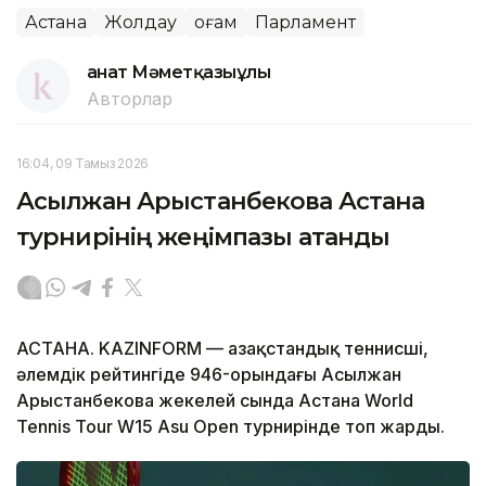
Астана
Жолдау
Қоғам
Парламент
Қанат Мәметқазыұлы
Авторлар
16:04, 09 Тамыз 2026
Асылжан Арыстанбекова Астана
турнирінің жеңімпазы атанды
АСТАНА. KAZINFORM — Қазақстандық теннисші,
әлемдік рейтингіде 946-орындағы Асылжан
Арыстанбекова жекелей сында Астана World
Tennis Tour W15 Asu Open турнирінде топ жарды.