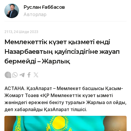
Руслан Ғаббасов
Авторлар
21:13, 24 Шілде 2023
Мемлекеттік күзет қызметі енді
Назарбаевтың қауіпсіздігіне жауап
бермейді – Жарлық
АСТАНА. ҚазАқпарат – Мемлекет басшысы Қасым-
Жомарт Тоқаев «ҚР Мемлекеттік күзет қызметі
жөніндегі ережені бекіту туралы» Жарлыққа қол қойды,
деп хабарлайды ҚазАқпарат тілшісі.