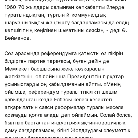
1960-70 жылдары салынған көпқабатты үйлерде
тұратындықтан, тұрғын үй-коммуналдық
шаруашылықты жаңғырту бағдарламасы да елдің
көпшілігінің көңілінен шығатыны сөзсіз», - деді Ә.
Бәйменов.
Сөз арасында референдумға қатысты өз пікірін
білдірген партия төрағасы, бұған дейін де
Мемлекет басшысына жеке көзқарасын
жеткізгенін, ол бойынша Президенттің бірқатар
ұсыныстарды оң қабылдағанын айтты. «Менің
ойымша, референдум туралы түпкілікті шешім
қабылданған кезде Елбасы келесі кезектегі
атқарылатын саяси реформалар туралы мәселе
қозғауды қолға алады деп ойлаймын. Солай болса,
былтыр басталған индустриялық-инновациялық
даму бағдарламасы, бүгінгі Жолдаудағы әлеуметтік
жаңғыру бағдарламасы және саяси