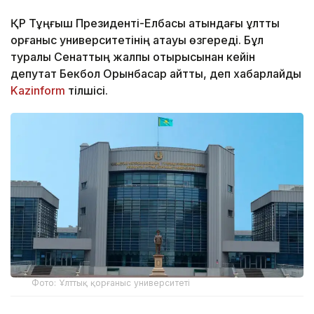
ҚР Тұңғыш Президенті-Елбасы атындағы ұлттық
қорғаныс университетінің атауы өзгереді. Бұл
туралы Сенаттың жалпы отырысынан кейін
депутат Бекбол Орынбасар айтты, деп хабарлайды
Kazinform
тілшісі.
Фото: Ұлттық қорғаныс университеті