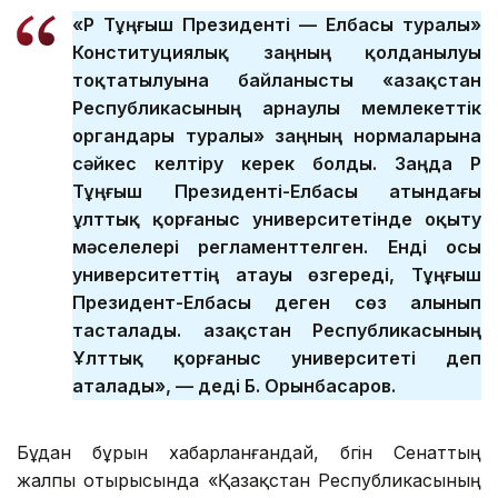
«ҚР Тұңғыш Президенті — Елбасы туралы»
Конституциялық заңның қолданылуы
тоқтатылуына байланысты «Қазақстан
Республикасының арнаулы мемлекеттік
органдары туралы» заңның нормаларына
сәйкес келтіру керек болды. Заңда ҚР
Тұңғыш Президенті-Елбасы атындағы
ұлттық қорғаныс университетінде оқыту
мәселелері регламенттелген. Енді осы
университеттің атауы өзгереді, Тұңғыш
Президент-Елбасы деген сөз алынып
тасталады. Қазақстан Республикасының
Ұлттық қорғаныс университеті деп
аталады», — деді Б. Орынбасаров.
Бұдан бұрын хабарланғандай, бүгін Сенаттың
жалпы отырысында «Қазақстан Республикасының