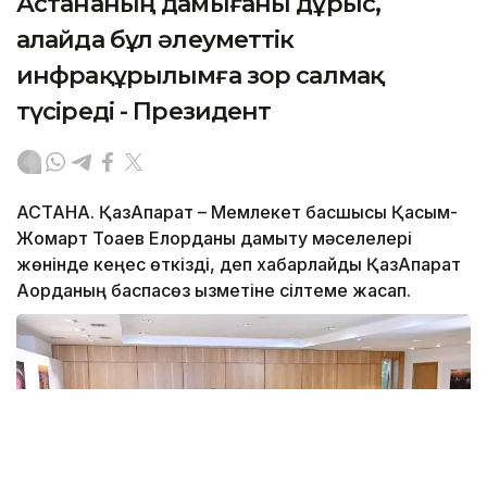
Астананың дамығаны дұрыс,
алайда бұл әлеуметтік
инфрақұрылымға зор салмақ
түсіреді - Президент
АСТАНА. ҚазАқпарат – Мемлекет басшысы Қасым-
Жомарт Тоқаев Елорданы дамыту мәселелері
жөнінде кеңес өткізді, деп хабарлайды ҚазАқпарат
Ақорданың баспасөз қызметіне сілтеме жасап.