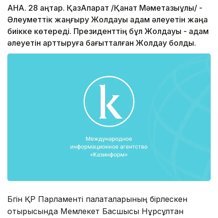
АНА. 28 қаңтар. ҚазАқпарат /Қанат Мәметқазыұлы/ -
Әлеуметтік жаңғыру Жолдауы адам әлеуетін жаңа
биікке көтереді. Президенттің бұл Жолдауы - адам
әлеуетін арттыруға бағытталған Жолдау болды.
Бүгін ҚР Парламенті палаталарының бірлескен
отырысында Мемлекет Басшысы Нұрсұлтан