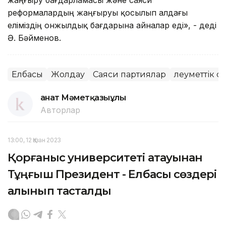
реформалардың жаңғыруы қосылып алдағы
еліміздің онжылдық бағдарына айналар еді», - деді
Ә. Бәйменов.
Елбасы
Жолдау
Саяси партиялар
Әлеуметтік с
Қанат Мәметқазыұлы
Авторлар
13:00, 12 Қазан 2023
Қорғаныс университеті атауынан
Тұңғыш Президент - Елбасы сөздері
алынып тасталды