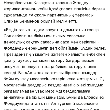
Назарбаевтың Қазақстан халқына Жолдауы
жарияланғаннан кейін ҚазАқпарат тілшісіне берген
сұхбатында «Ақжол» партиясының төрағасы
Әлихан Бәйменов осылай мәлім етті.
«Біздің ғасыр - адам әлеуетін дамытатын ғасыр.
Сол себепті де білім мен ғылым саласына,
денсаулық сақтау саласына баса мән берілгені -
Жолдаудың ерекшелігі деп ойлаймын. Бұдан бөлек,
Президенттің Үкіметке жүктеген халықты еңбекпен
қамту, ауызсу сапасын көтеру бағдарламасы
әлеуметтің әлеуетін жаңа биікке көтеруге алып
келеді. Біз «Ақ жол» партиясы бірнеше жылдар
бойы ауызсу мәселесін көтеріп келе жатырмыз. Су
мәселесінің дағдарыс кездеріндегі бір-екі жылдық
бағдарламадан ұзақ мерзімді бағдарламаға
айналғаны да біз үшін маңызды. Бұны да Елбасы өз
Жолдауында атап өтті. Ал тұрғын үй мәселесіне
келсек, расында да жұртшылықтың басым бөлігі