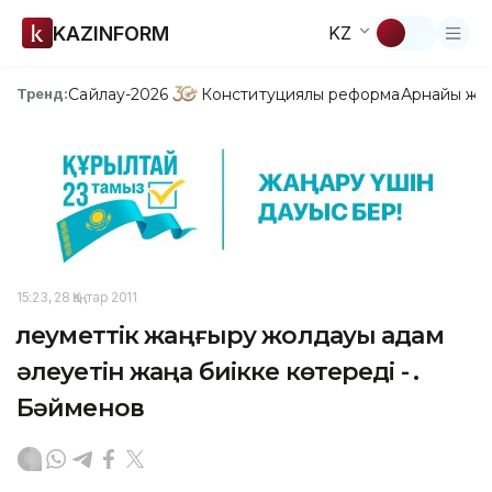
KAZINFORM
KZ
Сайлау-2026
Конституциялық реформа
Арнайы жо
Тренд:
15:23, 28 Қаңтар 2011
Әлеуметтік жаңғыру жолдауы адам
әлеуетін жаңа биікке көтереді - Ә.
Бәйменов