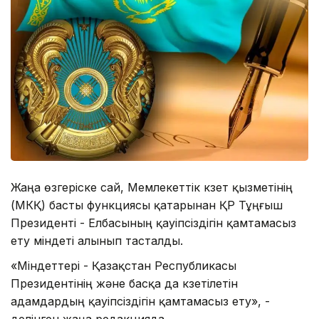
Жаңа өзгеріске сай, Мемлекеттік күзет қызметінің
(МКҚ) басты функциясы қатарынан ҚР Тұңғыш
Президенті - Елбасының қауіпсіздігін қамтамасыз
ету міндеті алынып тасталды.
«Міндеттері - Қазақстан Республикасы
Президентінің және басқа да күзетілетін
адамдардың қауіпсіздігін қамтамасыз ету», -
делінген жаңа редакцияда.