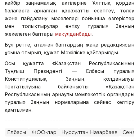
кейбір заңнамалық актілеріне Ұлттық қордан
балаларға арналған қаражатты есептеу, төлеу
және пайдалану мәселелері бойынша өзгерістер
мен толықтырулар енгізу туралы» Заңның
жекелеген баптары
мақұлданбады
.
Бұл ретте, аталған баптардың жаңа редакциясын
ұсына отырып, құжат Мәжіліске қайтарылды.
Осы құжатта «Қазақстан Республикасының
Тұңғыш Президенті — Елбасы туралы»
Конституциялық Заңның қолданылуы
тоқтатылуына байланысты «Қазақстан
Республикасының арнаулы мемлекеттік органдары
туралы» Заңның нормаларына сәйкес келтіру
қамтылған.
Елбасы
ЖОО-лар
Нұрсұлтан Назарбаев
Сенат