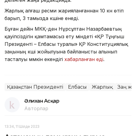
Жарлық алғаш ресми жарияланғаннан 10 күн өтіп
барып, 3 тамызда күшіне енеді.
Бұған дейін МКҚ-ден Нұрсұлтан Назарбаевтың
қауіпсіздігін қамтамасыз ету міндеті «ҚР Тұңғыш
Президенті – Елбасы туралы» ҚР Конституциялық
заңының күші жойылуына байланысты алынып
тасталуы мүмкін екендігі
хабарланған еді
.
Қазақстан Президенті
Елбасы
Жарлық
Заң жә
Әлихан Асқар
Авторлар
13:34, 11 Шілде 2023