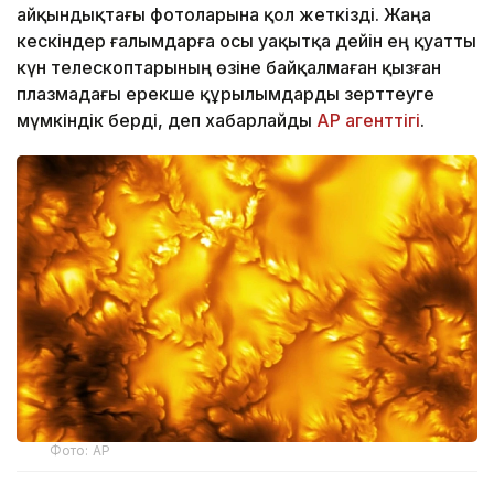
айқындықтағы фотоларына қол жеткізді. Жаңа
кескіндер ғалымдарға осы уақытқа дейін ең қуатты
күн телескоптарының өзіне байқалмаған қызған
плазмадағы ерекше құрылымдарды зерттеуге
мүмкіндік берді, деп хабарлайды
AP агенттігі
.
Фото: AP