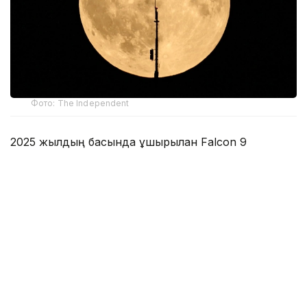
Фото: The Independent
2025 жылдың басында ұшырылған Falcon 9
зымыранының екінші сатысы сәрсенбі күні Ай
бетіне, Эйнштейн кратері аймағында сағатына
шамамен 8700 шақырым (5400 миль)
жылдамдықпен соғылды. Соққы күші шамамен үш
тонна тротилдің жарылысына тең болды.
Мұндай зымыран сатылары әдетте орбитаға
пайдалы жүкті жеткізгеннен кейін Жер
атмосферасына қайта еніп, мұхиттың шалғай
аудандарында жанып немесе шашырап кетеді.