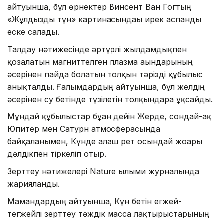
айтуынша, бұл өрнектер Винсент Ван Гогтың
«Жұлдызды түн» картинасындағы ирек аспанды
еске салады.
Талдау нәтижесінде әртүрлі жылдамдықпен
қозғалатын магниттелген плазма ағындарының
әсерінен пайда болатын толқын тәрізді құбылыс
анықталды. Ғалымдардың айтуынша, бұл желдің
әсерінен су бетінде түзілетін толқындарға ұқсайды.
Мұндай құбылыстар бұған дейін Жерде, сондай-ақ
Юпитер мен Сатурн атмосферасында
байқалғанымен, Күнде алғаш рет осындай жоғары
дәлдікпен тіркеліп отыр.
Зерттеу нәтижелері Nature ғылыми журналында
жарияланды.
Мамандардың айтуынша, Күн бетін егжей-
тегжейлі зерттеу тәждік масса лақтырыстарының