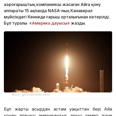
аэроғарыштық компаниясы жасаған Айға қону
аппараты 15 ақпанда NASA-ның Канаверал
мүйісіндегі Кеннеди ғарыш орталығынан көтерілді.
Бұл туралы
«Америка дауысы»
жазды.
Фото: golosameriki.com
Бұл жарты ғасырдан астам уақыттан бері Айға
қонған алғашқы американдық ғарыш кемесі және