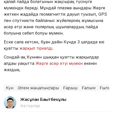
қалай пайда болатынын жақсырақ түсінуге
мүмкіндік береді. Мұндай плазма ағындары Жерге
жеткен жағдайда геомагниттік дауыл туғызып, GPS
пен спутниктік байланыс жүйелерінің жұмысына
әсер етуі және полярлық шұғылалардың пайда
болуына себеп болуы мүмкін.
Еске сала кетсек, бұған дейін Күнде 3 шілдеде екі
қуатты
жарқыл тіркелді
.
Сондай-ақ Күннен шыққан қуатты жарқылдар
алдағы уақытта
Жерге әсер етуі мүмкін
екенін
жаздық.
Күн
Әлем жаңалықтары
Ғарыш
Ғалым
Ғылы
Жасұлан Бақытбекұлы
Авторлар