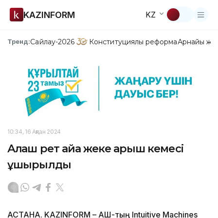
KAZINFORM
KZ
Сайлау-2026
Конституциялық реформа
Арнайы жо
Тренд:
10:34, 16 Ақпан 2024
Алғаш рет айға жеке ғарыш кемесі
ұшырылды
АСТАНА. KAZINFORM – АҚШ-тың Intuitive Machines