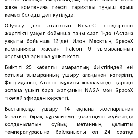
жеке компанияға тиесілі тарихтағы тұңғыш ғарыш
кемесі болады деп күтілуде.
Odyssey деп аталатын Nova-C қондырғышы
жергілікті уақыт бойынша таңғы сағат 1-де (Астана
уақыты бойынша 12-де) Илон Масктың SpaceX
компаниясы жасаған Falcon 9 зымыранының
бортында ғарышқа ұшып кетті.
Биіктігі 25 қабатты ғимараттың биіктігіндей екі
сатылы зымыранның ұшыру алаңынан көтеріліп,
Флориданың Атлант мұхиты жағалауында қараңғы
аспанға ұшып бара жатқанын NASA мен SpaceX
тікелей эфирден көрсетті.
Бастапқыда ұшыру 14 ақпанға жоспарланған
болатын, бірақ құрылғының қозғалтқыш жүйесінде
қолданылатын сұйық метанның қалыпты
температурасына байланысты ол 24 сағатқа