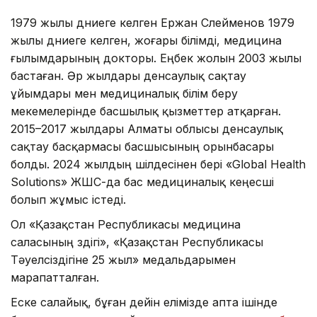
1979 жылы дүниеге келген Ержан Сүлейменов 1979
жылы дүниеге келген, жоғары білімді, медицина
ғылымдарының докторы. Еңбек жолын 2003 жылы
бастаған. Әр жылдары денсаулық сақтау
ұйымдары мен медициналық білім беру
мекемелерінде басшылық қызметтер атқарған.
2015–2017 жылдары Алматы облысы денсаулық
сақтау басқармасы басшысының орынбасары
болды. 2024 жылдың шілдесінен бері «Global Health
Solutions» ЖШС-да бас медициналық кеңесші
болып жұмыс істеді.
Ол «Қазақстан Республикасы медицина
саласының үздігі», «Қазақстан Республикасы
Тәуелсіздігіне 25 жыл» медальдарымен
марапатталған.
Еске салайық, бұған дейін елімізде апта ішінде