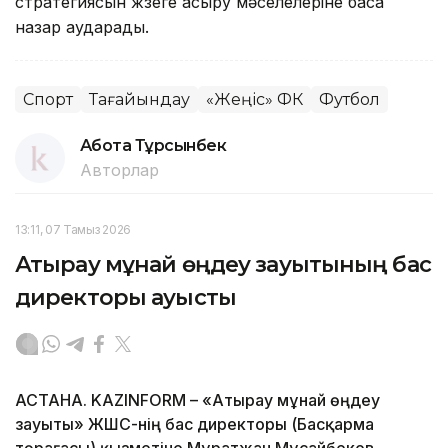
стратегиясын жүзеге асыру мәселелеріне баса
назар аударады.
Спорт
Тағайындау
«Жеңіс» ФК
Футбол
Ақбота Тұрсынбек
Авторлар
13:11, 07 Тамыз 2026
Атырау мұнай өңдеу зауытының бас
директоры ауысты
АСТАНА. KAZINFORM – «Атырау мұнай өңдеу
зауыты» ЖШС-нің бас директоры (Басқарма
төрағасы) қызметіне Мұратжан Мұсайбеков