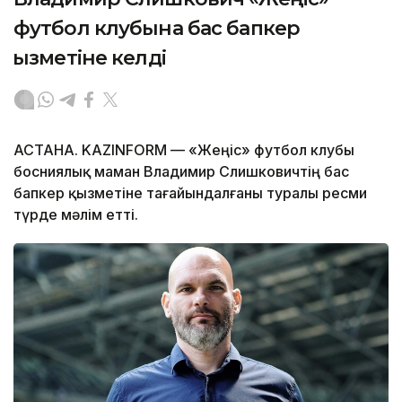
футбол клубына бас бапкер
қызметіне келді
АСТАНА. KAZINFORM — «Жеңіс» футбол клубы
босниялық маман Владимир Слишковичтің бас
бапкер қызметіне тағайындалғаны туралы ресми
түрде мәлім етті.