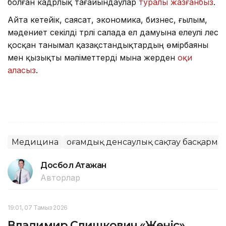
болған кадрлық тағайындаулар
туралы жазғанбыз
.
Айта кетейік, саясат, экономика, бизнес, ғылым,
мәдениет секілді түрлі салада ел дамуына елеулі үлес
қосқан танымал қазақстандықтардың өмірбаяны
мен қызықты мәліметтерді мына жерден
оқи
аласыз
.
Медицина
Қоғамдық денсаулық сақтау басқарма
Досбол Атажан
Авторлар
19:01, 07 Тамыз 2026
Владимир Слишкович «Жеңіс»