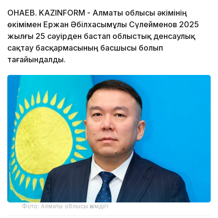
ҚОНАЕВ. KAZINFORM - Алматы облысы әкімінің
өкімімен Ержан Әбілхасымұлы Сүлейменов 2025
жылғы 25 сәуірден бастап облыстық денсаулық
сақтау басқармасының басшысы болып
тағайындалды.
Фото: Алматы облысы әкімдігі