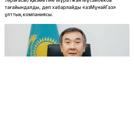
тағайындалды, деп хабарлайды «ҚазМұнайГаз»
ұлттық компаниясы.
Фото: ҚМГ
Тиісті шешім «Атырау мұнай өңдеу зауыты» ЖШС
қатысушыларының кезектен тыс жалпы