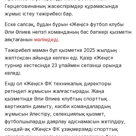
Герцеговинаның жасөспірімдер құрамасында
жұмыс істеу тәжірибесі бар.
Еске салсақ, бұдан бұрын «Жеңіс» футбол клубы
Әли Әлиев негізгі команданың бас бапкері қызметін
аяқтағанын
мәлімдеді
.
Тәжірибелі маман бұл қызметке 2025 жылдың
желтоқсан айында келген еді. Қазір «Жеңіс»
турнир кестесінде 23 ұпаймен сегізінші орында
келеді.
Енді ол «Жеңіс» ФК техникалық директоры
ретіндегі жұмысын жалғастырады. Жаңа
қызметінде Әли Әлиев клубтың спорттық
вертикалін дамыту, кәсіби командалардың
жұмысын үйлестіру, селекциялық қызмет,
футболшыларды даярлау әдіснамасын жетілдіру,
сондай-ақ «Жеңіс» ФК ұзақмерзімді спорттық