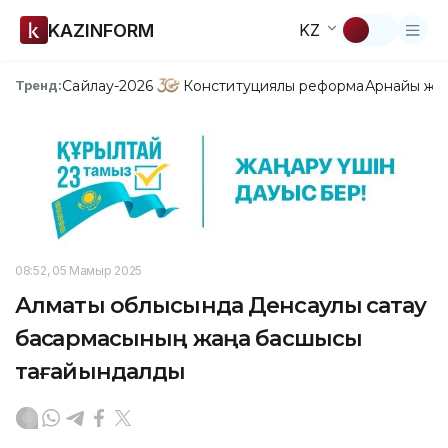
KAZINFORM
KZ
Сайлау-2026
Конституциялық реформа
Арнайы жо
Тренд:
08:52, 05 Мамыр 2025
Алматы облысында Денсаулық сақтау
басқармасының жаңа басшысы
тағайындалды