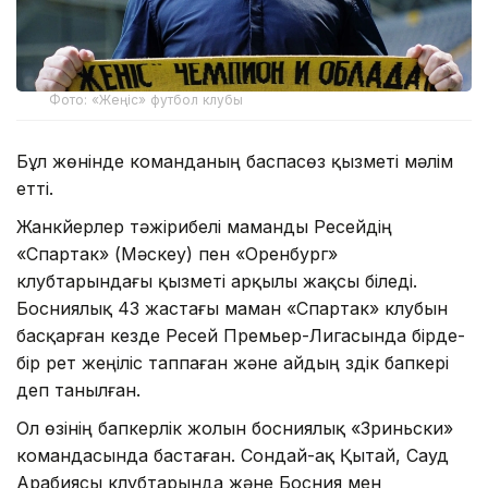
Фото: «Жеңіс» футбол клубы
Бұл жөнінде команданың баспасөз қызметі мәлім
етті.
Жанкүйерлер тәжірибелі маманды Ресейдің
«Спартак» (Мәскеу) пен «Оренбург»
клубтарындағы қызметі арқылы жақсы біледі.
Босниялық 43 жастағы маман «Спартак» клубын
басқарған кезде Ресей Премьер-Лигасында бірде-
бір рет жеңіліс таппаған және айдың үздік бапкері
деп танылған.
Ол өзінің бапкерлік жолын босниялық «Зриньски»
командасында бастаған. Сондай-ақ Қытай, Сауд
Арабиясы клубтарында және Босния мен