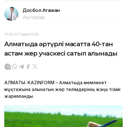
Досбол Атажан
Авторлар
10:49, 03 Тамыз 2026
Алматыда әртүрлі мақсатта 40-тан
астам жер учаскесі сатып алынады
АЛМАТЫ. KAZINFORM – Алматыда мемлекет
мұқтажына алынатын жер телімдерінің жаңа тізімі
жарияланды.