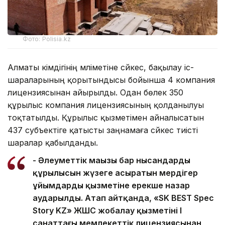
Фото: Polisia.kz
Алматы әкімдігінің мәліметіне сәйкес, бақылау іс-
шараларының қорытындысы бойынша 4 компания
лицензиясынан айырылды. Одан бөлек 350
құрылыс компания лицензиясының қолданылуы
тоқтатылды. Құрылыс қызметімен айналысатын
437 субъектіге қатысты заңнамаға сәйкес тиісті
шаралар қабылданды.
- Әлеуметтік маңызы бар нысандардың
құрылысын жүзеге асыратын мердігер
ұйымдардың қызметіне ерекше назар
аударылды. Атап айтқанда, «SK BEST Spec
Story KZ» ЖШС жобалау қызметінің І
санаттағы мемлекеттік лицензиясынан