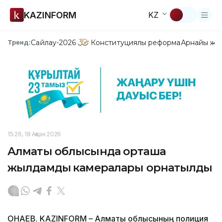
KAZINFORM
KZ
Сайлау-2026
Конституциялық реформа
Арнайы жо
Тренд:
15:26, 18 Ақпан 2026
Алматы облысында орташа
жылдамдық камералары орнатылды
ҚОНАЕВ. KAZINFORM – Алматы облысының полиция