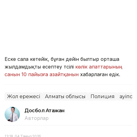
Еске сала кетейік, бұған дейін былтыр орташа
жылдамдықты есептеу тәсілі
көлік апаттарының
санын 10 пайызға азайтқанын
хабарлаған едік.
Жол ережесі
Алматы облысы
Полиция
Қауіпсі
Досбол Атажан
Авторлар
13:18, 04 Тамыз 2026