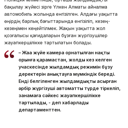
бақылау жүйесі әзірге Үлкен Алматы айналма
автомобиль жолында енгізілген. Алдағы уақытта
өңірдің барлық бағыттарында енгізіліп, кезең-
кезеңімен кеңейтілмек. Жақын уақытта жол
қозғалысы қағидаларын бұзған жүргізушілер
жауапкершілікке тартылатын болады.
– Жаңа жүйе камера орнатылған нақты
орынға қарамастан, жолдың кез келген
учаскесінде жылдамдық режимін бұзу
деректерін анықтауға мүмкіндік береді.
Енді белгіленген жылдамдықты асырған
әрбір жүргізуші автоматты түрде тіркеліп,
заңнамаға сәйкес жауапкершілікке
тартылады, - деп хабарлады
департаменттен.