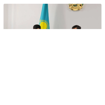
Фото: Жоғарғы сот
Жаңа төрағаны облыстың судьялар корпусына
Жоғарғы Соттың әкімшілік істер жөніндегі сот
алқасының төрағасы Аслан Түкиев таныстырды.
Салтанатты рәсімге Алматы облысының әкімі Марат
Сұлтанғазиев, судьялар, құқық қорғау және