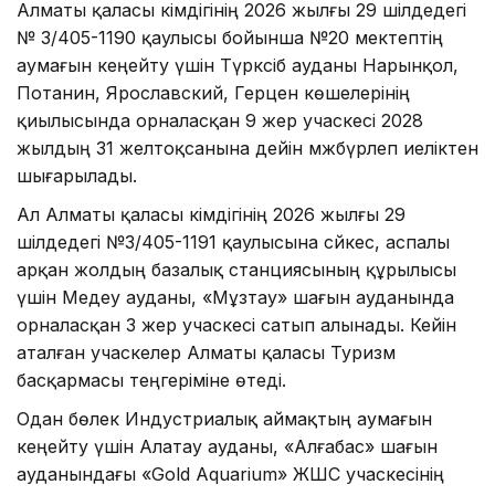
Алматы қаласы әкімдігінің 2026 жылғы 29 шілдедегі
№ 3/405-1190 қаулысы бойынша №20 мектептің
аумағын кеңейту үшін Түрксіб ауданы Нарынқол,
Потанин, Ярославский, Герцен көшелерінің
қиылысында орналасқан 9 жер учаскесі 2028
жылдың 31 желтоқсанына дейін мәжбүрлеп иеліктен
шығарылады.
Ал Алматы қаласы әкімдігінің 2026 жылғы 29
шілдедегі №3/405-1191 қаулысына сәйкес, аспалы
арқан жолдың базалық станциясының құрылысы
үшін Медеу ауданы, «Мұзтау» шағын ауданында
орналасқан 3 жер учаскесі сатып алынады. Кейін
аталған учаскелер Алматы қаласы Туризм
басқармасы теңгеріміне өтеді.
Одан бөлек Индустриалық аймақтың аумағын
кеңейту үшін Алатау ауданы, «Алғабас» шағын
ауданындағы «Gold Aquarium» ЖШС учаскесінің