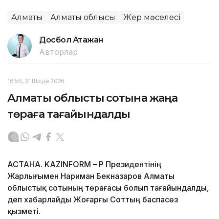
Алматы
Алматы облысы
Жер мәселесі
Досбол Атажан
Авторлар
16:56, 31 Шілде 2026
Алматы облыстық сотына жаңа
төраға тағайындалды
АСТАНА. KAZINFORM – ҚР Президентінің
Жарлығымен Нариман Бекназаров Алматы
облыстық сотының төрағасы болып тағайындалды,
деп хабарлайды Жоғарғы Соттың баспасөз
қызметі.