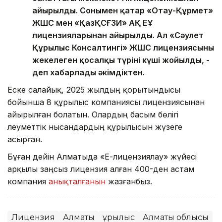
айырылды. Сонымен қатар «Отау-Құрмет»
ЖШС мен «ҚазҚСҒЗИ» АҚ ЕҰ
лицензияларынан айырылды. Ал «Сәулет
Құрылыс Консалтингі» ЖШС лицензиясының
жекелеген қосалқы түрінің күші жойылды, -
деп хабарлады әкімдіктен.
Еске салайық, 2025 жылдың қорытындысы
бойынша 8 құрылыс компаниясы лицензиясынан
айырылған болатын. Олардың басым бөлігі
әлеуметтік нысандардың құрылысын жүзеге
асырған.
Бұған дейін Алматыда «Е-лицензиялау» жүйесі
арқылы заңсыз лицензия алған 400-ден астам
компания
анықталғанын
жазғанбыз.
Лицензия
Алматы
Құрылыс
Алматы облысы