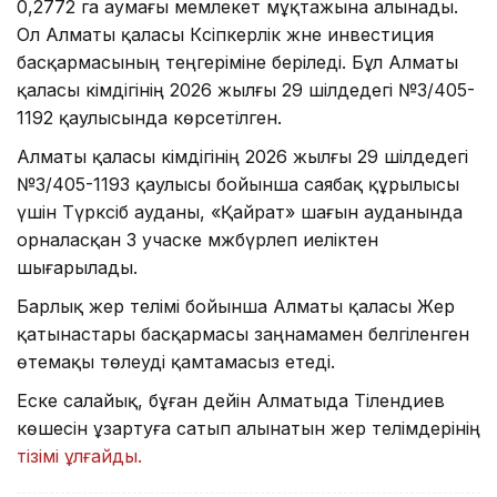
0,2772 га аумағы мемлекет мұқтажына алынады.
Ол Алматы қаласы Кәсіпкерлік және инвестиция
басқармасының теңгеріміне беріледі. Бұл Алматы
қаласы әкімдігінің 2026 жылғы 29 шілдедегі №3/405-
1192 қаулысында көрсетілген.
Алматы қаласы әкімдігінің 2026 жылғы 29 шілдедегі
№3/405-1193 қаулысы бойынша саябақ құрылысы
үшін Түрксіб ауданы, «Қайрат» шағын ауданында
орналасқан 3 учаске мәжбүрлеп иеліктен
шығарылады.
Барлық жер телімі бойынша Алматы қаласы Жер
қатынастары басқармасы заңнамамен белгіленген
өтемақы төлеуді қамтамасыз етеді.
Еске салайық, бұған дейін Алматыда Тілендиев
көшесін ұзартуға сатып алынатын жер телімдерінің
тізімі ұлғайды.