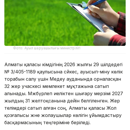
Фото: Ауыл шаруашылығы министрлігі
Алматы қаласы әкімдігінің 2026 жылғы 29 шілдедегі
№ 3/405-1189 қаулысына сәйкес, ауысып-міну көлік
торабын салу үшін Медеу ауданында орналасқан
32 жер учаскесі мемлекет мұқтажына сатып
алынады. Мәжбүрлеп иеліктен шығару мерзімі 2027
жылдың 31 желтоқсанына дейін белгіленген. Жер
телімдері сатып алған соң, Алматы қаласы Жол
қозғалысы және жолаушылар көлігін ұйымдастыру
басқармасының теңгеріміне беріледі.