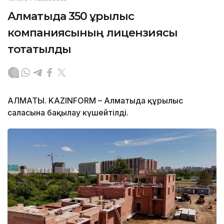
Алматыда 350 құрылыс
компаниясының лицензиясы
тоқтатылды
АЛМАТЫ. KAZINFORM – Алматыда құрылыс
саласына бақылау күшейтілді.