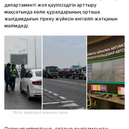
департаменті жол қауіпсіздігін арттыру
мақсатында көлік құралдарының орташа
жылдамдығын тіркеу жүйесін енгізіліп жатқанын
мәлімдеді.
Фото: видеодан алынған скрин
Полиция мәліметінше, орташа жылдамдықты