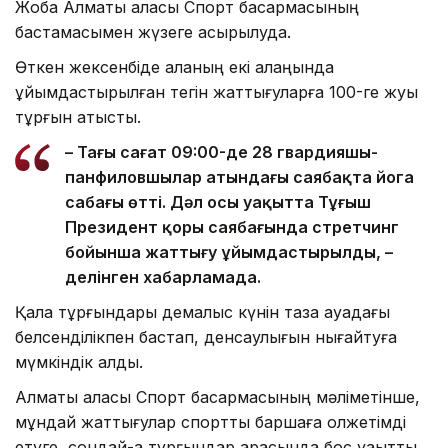
Жоба Алматы қаласы Спорт басқармасының
бастамасымен жүзеге асырылуда.
Өткен жексенбіде қаланың екі алаңында
ұйымдастырылған тегін жаттығуларға 100-ге жуық
тұрғын қатысты.
– Таңғы сағат 09:00-де 28 гвардияшы-
панфиловшылар атындағы саябақта йога
сабағы өтті. Дәл осы уақытта Тұңғыш
Президент қоры саябағында стретчинг
бойынша жаттығу ұйымдастырылды, –
делінген хабарламада.
Қала тұрғындары демалыс күнін таза ауадағы
белсенділікпен бастап, денсаулығын нығайтуға
мүмкіндік алды.
Алматы қаласы Спорт басқармасының мәліметінше,
мұндай жаттығулар спортты баршаға қолжетімді
етуге, сондай-ақ тұрғындар арасында бос уақытты