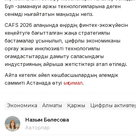
Бұл -заманауи қаржы технологияларына деген
сенімді нығайтатын маңызды негіз.
CAFS 2026 алаңында өңірдің финтех-экожүйесін
кеңейтуге бағытталған жаңа стратегиялық
бастамалар ұсынылып, цифрлық экономиканы
қорғау және инклюзивті технологиялық
қоғамдастықтарды дамыту саласындағы
индустрияның айрықша жетістіктері атап өтіледі.
Айта кетелік әйел көшбасшылардың әлемдік
саммиті Астанада өтуі
ықтимал
.
Экономика
Алматы
Қаржы
Цифрлық активтер
Назым Бөлесова
Авторлар