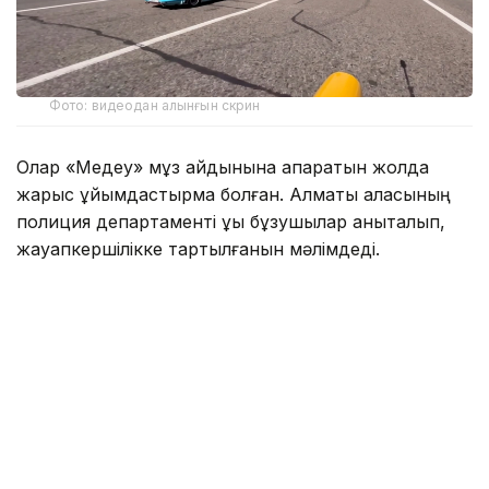
Фото: видеодан алынғын скрин
Олар «Медеу» мұз айдынына апаратын жолда
жарыс ұйымдастырмақ болған. Алматы қаласының
полиция департаменті құқық бұзушылар анықталып,
жауапкершілікке тартылғанын мәлімдеді.
— Тексеру нәтижесінде оқиғаға қатысқан
барлық азаматтың жеке басы жедел түрде
анықталды. Жол қозғалысы қағидаларын
бұзғаны үшін 4 азамат әкімшілік
жауапкершілікке тартылды. Барлық спорт
көліктері мамандандырылған айыппұл
тұрағына қойылды, — деп хабарлады
департаменттен.