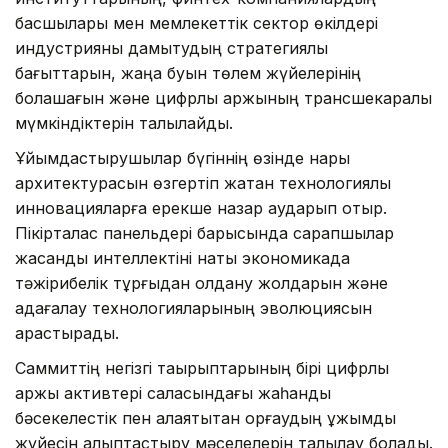
басшылары мен мемлекеттік сектор өкілдері
индустрияны дамытудың стратегиялық
бағыттарын, жаңа буын төлем жүйелерінің
болашағын және цифрлық қаржының трансшекаралық
мүмкіндіктерін талқылайды.
Ұйымдастырушылар бүгіннің өзінде нарық
архитектурасын өзгертіп жатқан технологиялық
инновацияларға ерекше назар аударып отыр.
Пікірталас панельдері барысында сарапшылар
жасанды интеллектіні нақты экономикада
тәжірибелік тұрғыдан қолдану жолдарын және
қадағалау технологияларының эволюциясын
қарастырады.
Саммиттің негізгі тақырыптарының бірі цифрлық
қаржы активтері саласындағы жаһандық
бәсекелестік пен алаяқтықтан қорғаудың ұжымдық
жүйесін қалыптастыру мәселелерін талқылау болады.