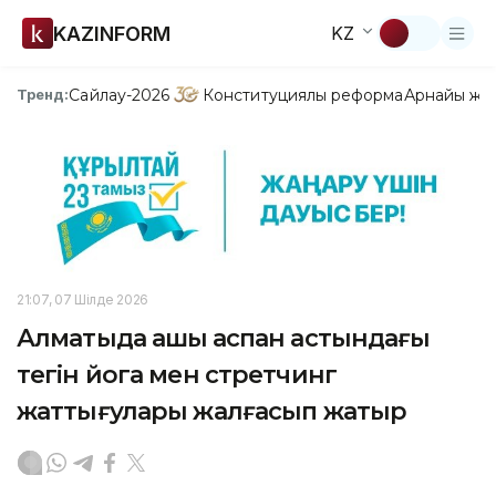
KAZINFORM
KZ
Сайлау-2026
Конституциялық реформа
Арнайы жо
Тренд:
21:07, 07 Шілде 2026
Алматыда ашық аспан астындағы
тегін йога мен стретчинг
жаттығулары жалғасып жатыр