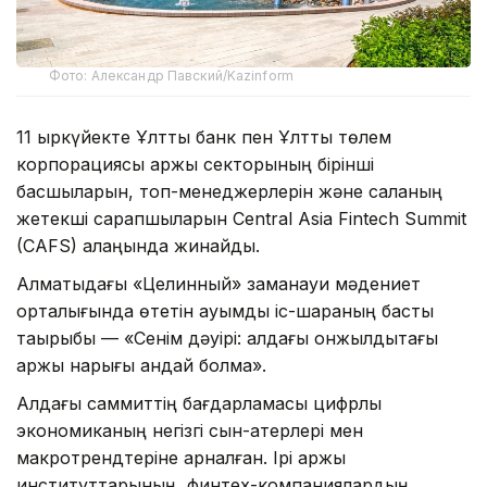
Фото: Александр Павский/Kazinform
11 қыркүйекте Ұлттық банк пен Ұлттық төлем
корпорациясы қаржы секторының бірінші
басшыларын, топ-менеджерлерін және саланың
жетекші сарапшыларын Central Asia Fintech Summit
(CAFS) алаңында жинайды.
Алматыдағы «Целинный» заманауи мәдениет
орталығында өтетін ауқымды іс-шараның басты
тақырыбы — «Сенім дәуірі: алдағы онжылдықтағы
қаржы нарығы қандай болмақ».
Алдағы саммиттің бағдарламасы цифрлық
экономиканың негізгі сын-қатерлері мен
макротрендтеріне арналған. Ірі қаржы
институттарының, финтех-компаниялардың