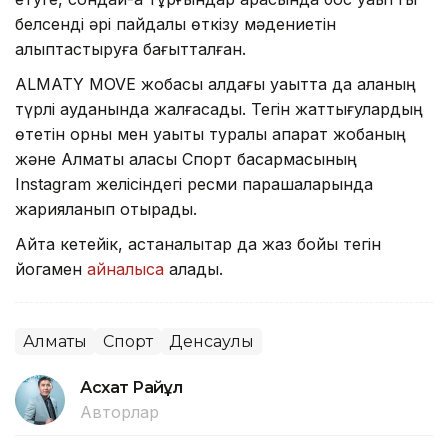
белсенді әрі пайдалы өткізу мәдениетін
қалыптастыруға бағытталған.
ALMATY MOVE жобасы алдағы уақытта да қаланың
түрлі ауданында жалғасады. Тегін жаттығулардың
өтетін орны мен уақыты туралы ақпарат жобаның
және Алматы қаласы Спорт басқармасының
Instagram желісіндегі ресми парақшаларында
жарияланып отырады.
Айта кетейік, астаналықтар да жаз бойы тегін
йогамен
айналыса
алады.
Алматы
Спорт
Денсаулық
Асхат Райқұл
Авторлар