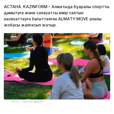
АСТАНА. KAZINFORM – Алматыда бұқаралық спортты
дамытуға және салауатты өмір салтын
насихаттауға бағытталған ALMATY MOVE қалалық
жобасы жалғасып жатыр.
Фото: Алматы әкімдігі