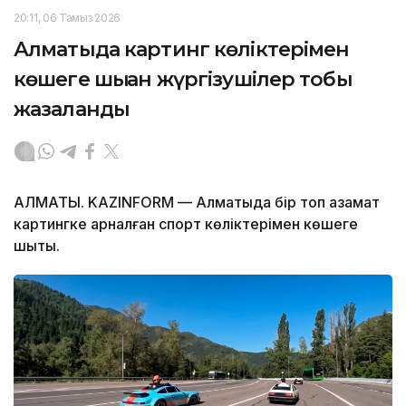
20:11, 06 Тамыз 2026
Алматыда картинг көліктерімен
көшеге шыққан жүргізушілер тобы
жазаланды
АЛМАТЫ. KAZINFORM — Алматыда бір топ азамат
картингке арналған спорт көліктерімен көшеге
шықты.