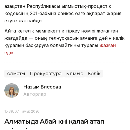
Қазақстан Республикасы Қылмыстық-процестік
кодексінің 201-бабына сәйкес өзге ақпарат жария
етуге жатпайды.
Айта кетелік мемлекеттік тіркеу нөмірі жоғалған
жағдайда — оның телнұсқасын алғанға дейін көлік
құралын басқаруға болмайтыны туралы
жазған
едік
.
Алматы
Прокуратура
Қылмыс
Көлік
Назым Бөлесова
Авторлар
15:39, 07 Тамыз 2026
Алматыда Абай күні қалай атап