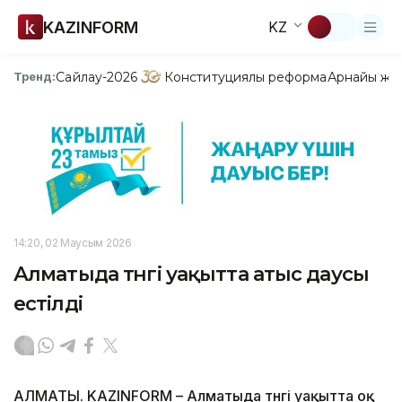
KAZINFORM
KZ
Сайлау-2026
Конституциялық реформа
Арнайы жо
Тренд:
14:20, 02 Маусым 2026
Алматыда түнгі уақытта атыс даусы
естілді
АЛМАТЫ. KAZINFORM – Алматыда түнгі уақытта оқ