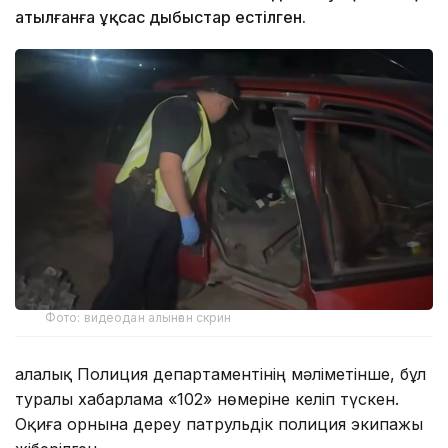
атылғанға ұқсас дыбыстар естілген.
Фото: видеодан алынған скрин
Қалалық Полиция департаментінің мәліметінше, бұл
туралы хабарлама «102» нөмеріне келіп түскен.
Оқиға орнына дереу патрульдік полиция экипажы