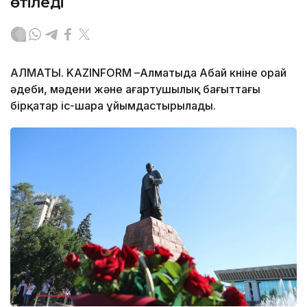
өтіледі
АЛМАТЫ. KAZINFORM –Алматыда Абай күніне орай
әдеби, мәдени және ағартушылық бағыттағы
бірқатар іс-шара ұйымдастырылады.