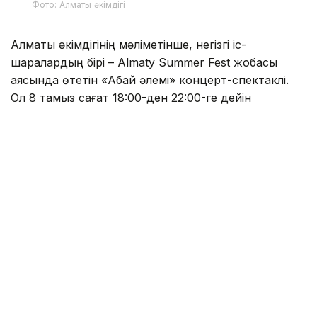
Фото: Алматы әкімдігі
Алматы әкімдігінің мәліметінше, негізгі іс-
шаралардың бірі – Almaty Summer Fest жобасы
аясында өтетін «Абай әлемі» концерт-спектаклі.
Ол 8 тамыз сағат 18:00-ден 22:00-ге дейін
«Алатау» дәстүрлі өнер театрының алдындағы
алаңда өтеді. Қойылымнан кейін мерекелік концерт
ұйымдастырылады.
Бағдарламада Мақпал Жүнісова, Жанар Дуғалова,
6ellucci, KeshYou, Асхат Тарғын, IL Canto квартеті,
Талғат Күзембаев, Ерлан Біләл, Нұрлыбек
Нағметов, Серік Исахан, Нұрлан Бердібаев, Біржан
Демеұлы, ISATAY өнер көрсетеді. Сондай-ақ
«Алатау» дәстүрлі өнер театрының артистері,
«АЛАТАУ» ансамблі және Медеу ауданының
шығармашылық ұжымдары сахнаға шығады.