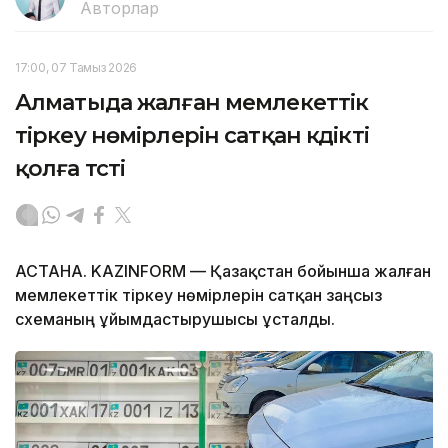
Авторлар
17:00, 07 Тамыз 2026
Алматыда жалған мемлекеттік
тіркеу нөмірлерін сатқан күдікті
қолға түсті
АСТАНА. KAZINFORM — Қазақстан бойынша жалған
мемлекеттік тіркеу нөмірлерін сатқан заңсыз
схеманың ұйымдастырушысы ұсталды.