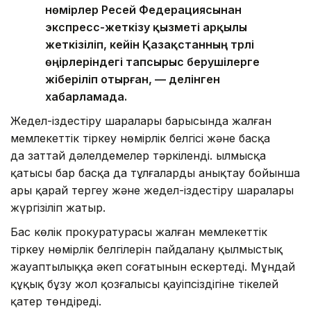
нөмірлер Ресей Федерациясынан
экспресс-жеткізу қызметі арқылы
жеткізіліп, кейін Қазақстанның түрлі
өңірлеріндегі тапсырыс берушілерге
жіберіліп отырған, — делінген
хабарламада.
Жедел-іздестіру шаралары барысында жалған
мемлекеттік тіркеу нөмірлік белгісі және басқа
да заттай дәлелдемелер тәркіленді. Қылмысқа
қатысы бар басқа да тұлғаларды анықтау бойынша
ары қарай тергеу және жедел-іздестіру шаралары
жүргізіліп жатыр.
Бас көлік прокуратурасы жалған мемлекеттік
тіркеу нөмірлік белгілерін пайдалану қылмыстық
жауаптылыққа әкеп соғатынын ескертеді. Мұндай
құқық бұзу жол қозғалысы қауіпсіздігіне тікелей
қатер төндіреді.