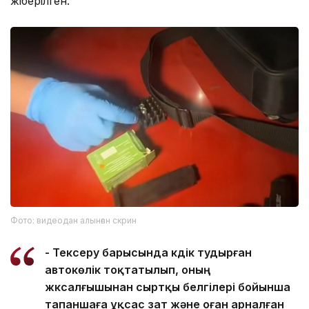
жіберілген.
Фото: видеодан алынған скрин
- Тексеру барысында күдік тудырған
автокөлік тоқтатылып, оның
жүксалғышынан сыртқы белгілері бойынша
тапаншаға ұқсас зат және оған арналған