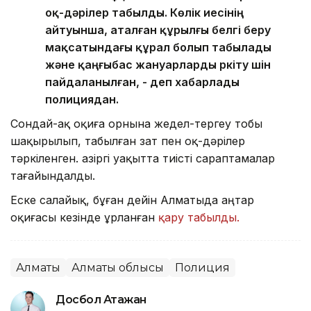
оқ-дәрілер табылды. Көлік иесінің
айтуынша, аталған құрылғы белгі беру
мақсатындағы құрал болып табылады
және қаңғыбас жануарларды үркіту үшін
пайдаланылған, - деп хабарлады
полициядан.
Сондай-ақ оқиға орнына жедел-тергеу тобы
шақырылып, табылған зат пен оқ-дәрілер
тәркіленген. Қазіргі уақытта тиісті сараптамалар
тағайындалды.
Еске салайық, бұған дейін Алматыда Қаңтар
оқиғасы кезінде ұрланған
қару табылды.
Алматы
Алматы облысы
Полиция
Досбол Атажан