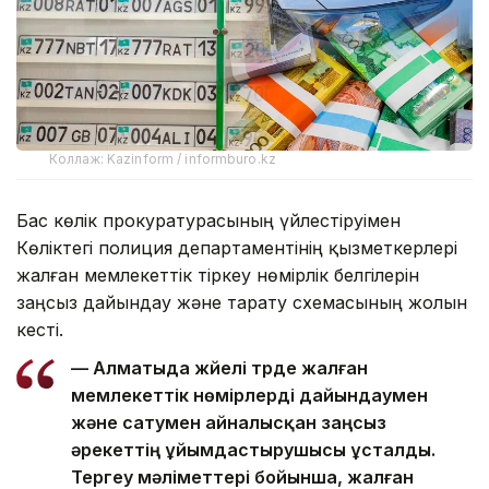
Коллаж: Kazinform / informburo.kz
Бас көлік прокуратурасының үйлестіруімен
Көліктегі полиция департаментінің қызметкерлері
жалған мемлекеттік тіркеу нөмірлік белгілерін
заңсыз дайындау және тарату схемасының жолын
кесті.
— Алматыда жүйелі түрде жалған
мемлекеттік нөмірлерді дайындаумен
және сатумен айналысқан заңсыз
әрекеттің ұйымдастырушысы ұсталды.
Тергеу мәліметтері бойынша, жалған