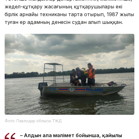
жедел-құтқару жасағының құтқарушылары екі
бірлік арнайы техниканы тарта отырып, 1987 жылы
туған ер адамның денесін судан алып шыққан.
Фото: Павлодар облысы ТЖД
– Алдын ала мәлімет бойынша, қайғылы