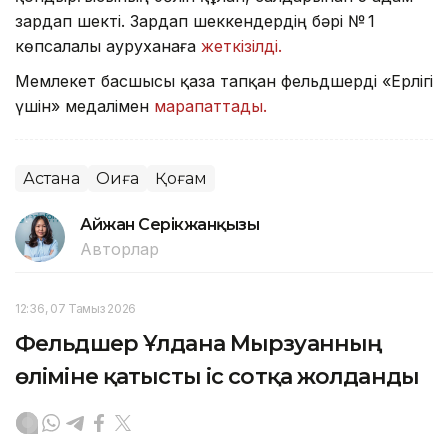
зардап шекті. Зардап шеккендердің бәрі № 1
көпсалалы ауруханаға
жеткізілді.
Мемлекет басшысы қаза тапқан фельдшерді «Ерлігі
үшін» медалімен
марапаттады.
Астана
Оқиға
Қоғам
Айжан Серікжанқызы
Авторлар
12:36, 07 Тамыз 2026
Фельдшер Ұлдана Мырзуанның
өліміне қатысты іс сотқа жолданды