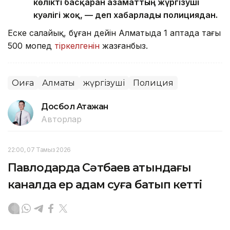
көлікті басқарған азаматтың жүргізуші
куәлігі жоқ, — деп хабарлады полициядан.
Еске салайық, бұған дейін Алматыда 1 аптада тағы
500 мопед
тіркелгенін
жазғанбыз.
Оқиға
Алматы
жүргізуші
Полиция
Досбол Атажан
Авторлар
22:00, 07 Тамыз 2026
Павлодарда Сәтбаев атындағы
каналда ер адам суға батып кетті