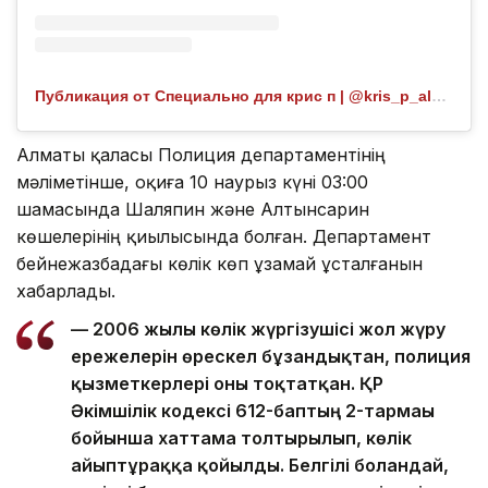
Публикация от Специально для крис п | @kris_p_almata (@kris_p_almata)
Алматы қаласы Полиция департаментінің
мәліметінше, оқиға 10 наурыз күні 03:00
шамасында Шаляпин және Алтынсарин
көшелерінің қиылысында болған. Департамент
бейнежазбадағы көлік көп ұзамай ұсталғанын
хабарлады.
— 2006 жылғы көлік жүргізушісі жол жүру
ережелерін өрескел бұзғандықтан, полиция
қызметкерлері оны тоқтатқан. ҚР
Әкімшілік кодексі 612-баптың 2-тармағы
бойынша хаттама толтырылып, көлік
айыптұраққа қойылды. Белгілі болғандай,