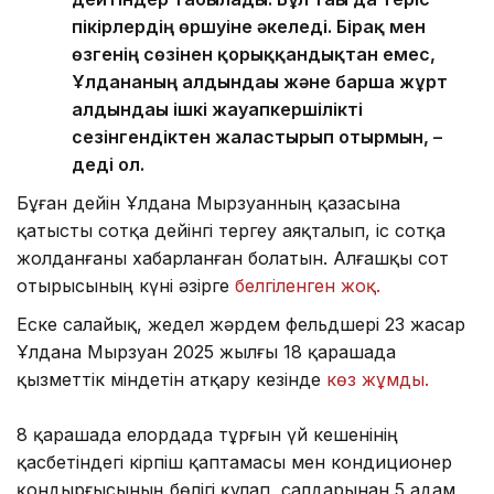
пікірлердің өршуіне әкеледі. Бірақ мен
өзгенің сөзінен қорыққандықтан емес,
Ұлдананың алдындағы және барша жұрт
алдындағы ішкі жауапкершілікті
сезінгендіктен жалғастырып отырмын, –
деді ол.
Бұған дейін Ұлдана Мырзуанның қазасына
қатысты сотқа дейінгі тергеу аяқталып, іс сотқа
жолданғаны хабарланған болатын. Алғашқы сот
отырысының күні әзірге
белгіленген жоқ.
Еске салайық, жедел жәрдем фельдшері 23 жасар
Ұлдана Мырзуан 2025 жылғы 18 қарашада
қызметтік міндетін атқару кезінде
көз жұмды.
8 қарашада елордада тұрғын үй кешенінің
қасбетіндегі кірпіш қаптамасы мен кондиционер
қондырғысының бөлігі құлап, салдарынан 5 адам