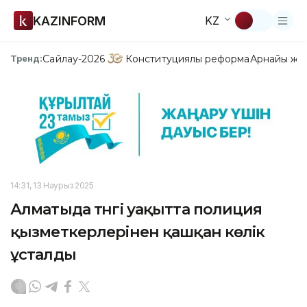
KAZINFORM
KZ
Сайлау-2026
Конституциялық реформа
Арнайы жо
Тренд:
14:31, 13 Наурыз 2025
Алматыда түнгі уақытта полиция
қызметкерлерінен қашқан көлік
ұсталды