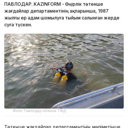
ПАВЛОДАР. KAZINFORM - Өңірлік төтенше
жағдайлар департаментінің ақпарынша, 1987
жылғы ер адам шомылуға тыйым салынған жерде
суға түскен.
Фото: Павлодар облысы ТЖД
Төтенше жағдайлар департаментінің мәліметінше,