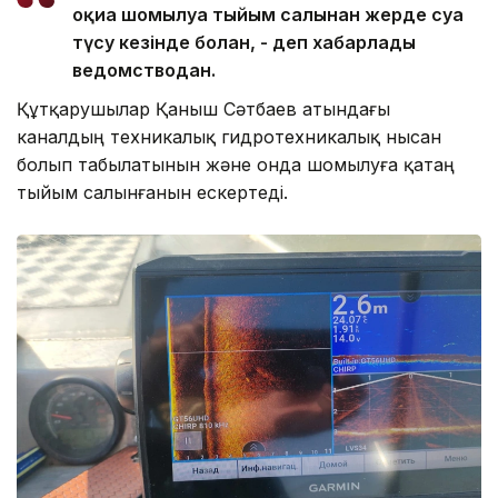
оқиға шомылуға тыйым салынған жерде суға
түсу кезінде болған, - деп хабарлады
ведомстводан.
Құтқарушылар Қаныш Сәтбаев атындағы
каналдың техникалық гидротехникалық нысан
болып табылатынын және онда шомылуға қатаң
тыйым салынғанын ескертеді.