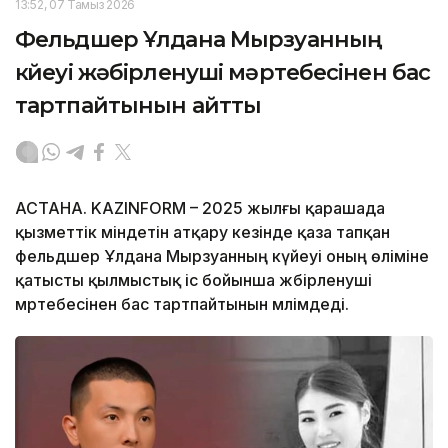
13:52, 07 Тамыз 2026
Фельдшер Ұлдана Мырзуанның
күйеуі жәбірленуші мәртебесінен бас
тартпайтынын айтты
АСТАНА. KAZINFORM – 2025 жылғы қарашада
қызметтік міндетін атқару кезінде қаза тапқан
фельдшер Ұлдана Мырзуанның күйеуі оның өліміне
қатысты қылмыстық іс бойынша жәбірленуші
мәртебесінен бас тартпайтынын мәлімдеді.