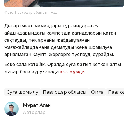
Фото: Павлодар облысы ТЖД
Департмент мамандары тұрғындарға су
айдындарындағы қауіпсіздік қағидаларын қатаң
сақтауды, тек арнайы жабдықталған
жағажайларда ғана демалуды және шомылуға
арналмаған қауіпті жерлерге түспеуді сұрайды.
Еске сала кетейік, Оралда суға батып кеткен алты
жасар бала ауруханада
көз жұмды.
Суға шомылу
Павлодар облысы
Оқиға
Павлод
Мұрат Аяған
Авторлар