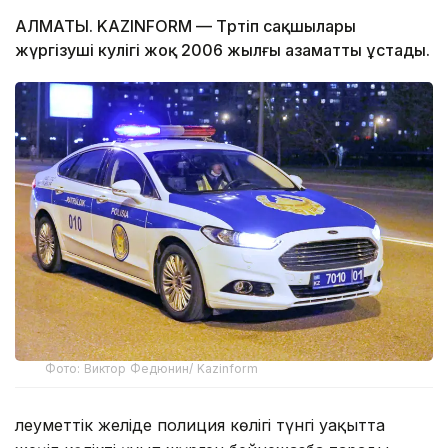
АЛМАТЫ. KAZINFORM — Тәртіп сақшылары
жүргізуші куәлігі жоқ 2006 жылғы азаматты ұстады.
Фото: Виктор Федюнин/ Kazinform
Әлеуметтік желіде полиция көлігі түнгі уақытта