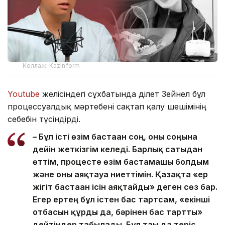
Коллаж: Kazinform
Youtube
желісіндегі сұхбатында Әділет Зейнел бұл
процессуалдық мәртебені сақтап қалу шешімінің
себебін түсіндірді.
– Бұл істі өзім бастаған соң, оны соңына
дейін жеткізгім келеді. Барлық сатыдан
өттім, процесте өзім бастамашы болдым
және оны аяқтауға ниеттімін. Қазақта «ер
жігіт бастаған ісін аяқтайды» деген сөз бар.
Егер ертең бұл істен бас тартсам, «екінші
отбасын құрды да, бәрінен бас тартты»
дейтіндер табылады. Бұл тағы да теріс