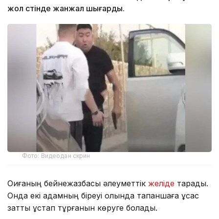
жол үстінде жанжал шығарды.
Фото: Видеодан скрин
Оқиғаның бейнежазбасы әлеуметтік
желіде
тарады.
Онда екі адамның біреуі қолында тапаншаға ұқсас
затты ұстап тұрғанын көруге болады.