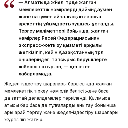
— Алматыда жүйелі түрде жалған
мемлекеттік нөмірлерді дайындаумен
және сатумен айналысқан заңсыз
әрекеттің ұйымдастырушысы ұсталды.
Тергеу мәліметтері бойынша, жалған
нөмірлер Ресей Федерациясынан
экспресс-жеткізу қызметі арқылы
жеткізіліп, кейін Қазақстанның түрлі
өңірлеріндегі тапсырыс берушілерге
жіберіліп отырған, — делінген
хабарламада.
Жедел-іздестіру шаралары барысында жалған
мемлекеттік тіркеу нөмірлік белгісі және басқа
да заттай дәлелдемелер тәркіленді. Қылмысқа
қатысы бар басқа да тұлғаларды анықтау бойынша
ары қарай тергеу және жедел-іздестіру шаралары
жүргізіліп жатыр.