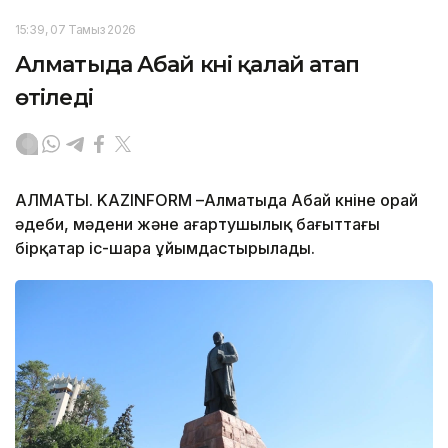
15:39, 07 Тамыз 2026
Алматыда Абай күні қалай атап
өтіледі
АЛМАТЫ. KAZINFORM –Алматыда Абай күніне орай
әдеби, мәдени және ағартушылық бағыттағы
бірқатар іс-шара ұйымдастырылады.