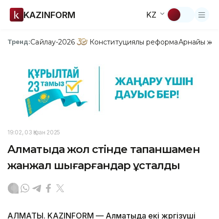
KAZINFORM
KZ
Сайлау-2026
Конституциялық реформа
Арнайы жо
Тренд:
19:02, 03 Қазан 2025
Алматыда жол үстінде тапаншамен
жанжал шығарғандар ұсталды
АЛМАТЫ. KAZINFORM — Алматыда екі жүргізуші