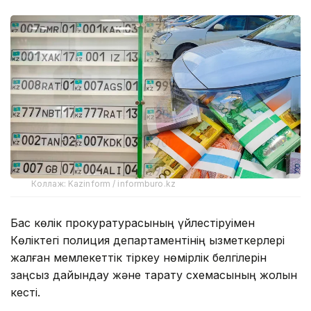
Коллаж: Kazinform / informburo.kz
Бас көлік прокуратурасының үйлестіруімен
Көліктегі полиция департаментінің қызметкерлері
жалған мемлекеттік тіркеу нөмірлік белгілерін
заңсыз дайындау және тарату схемасының жолын
кесті.