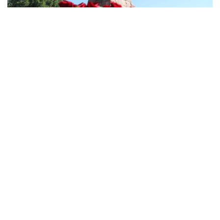
Фото: Алматы әкімдігі
Алматы әкімдігінің мәліметінше, негізгі іс-
шаралардың бірі – Almaty Summer Fest жобасы
аясында өтетін «Абай әлемі» концерт-спектаклі.
Ол 8 тамыз сағат 18:00-ден 22:00-ге дейін
«Алатау» дәстүрлі өнер театрының алдындағы
алаңда өтеді. Қойылымнан кейін мерекелік
концерт ұйымдастырылады.
Бағдарламада Мақпал Жүнісова, Жанар Дуғалова,
6ellucci, KeshYou, Асхат Тарғын, IL Canto квартеті,
Талғат Күзембаев, Ерлан Біләл, Нұрлыбек
Нағметов, Серік Исахан, Нұрлан Бердібаев, Біржан
Демеұлы, ISATAY өнер көрсетеді. Сондай-ақ