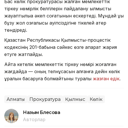
Бас көлік прокуратурасы жалған мемлекеттік
тіркеу нөмірлік белгілерін пайдалану қылмыстық
жауаптылыққа әкеп соғатынын ескертеді. Мұндай құқық
бұзу жол қозғалысы қауіпсіздігіне тікелей қатер
төндіреді.
Қазақстан Республикасы Қылмыстық-процестік
кодексінің 201-бабына сәйкес өзге ақпарат жария
етуге жатпайды.
Айта кетелік мемлекеттік тіркеу нөмірі жоғалған
жағдайда — оның телнұсқасын алғанға дейін көлік
құралын басқаруға болмайтыны туралы
жазған едік
.
Алматы
Прокуратура
Қылмыс
Көлік
Назым Бөлесова
Авторлар