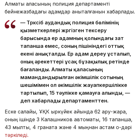
Алматы қаласының полиция департаменті
бейнежазбадағы адамдар анықталғанын хабарлады.
— Түрксіб аудандық полиция бөлімінің
қызметкерлері жүргізген тексеру
барысында ер адамның қолындағы зат
тапанша емес, соның пішініндегі оттық
екені анықталды. Ер адам дереу ұсталып,
оның әрекеттері ұсақ бұзақылық ретінде
бағаланды. Алматы қаласының
мамандандырылған әкімшілік сотының
шешімімен ол әкімшілік жауапкершілікке
тартылып, 15 тәулікке қамауға алынды, —
деп хабарлады департаменттен.
Еске салайық, ҰҚК қыркүйек айында 62 қару-жарақ,
оның ішінде 3 Калашников автоматы, 16 тапанша,
43 мылтық, 4 граната және 4 мыңнан астам оқ-дәрі
тәркіледі.