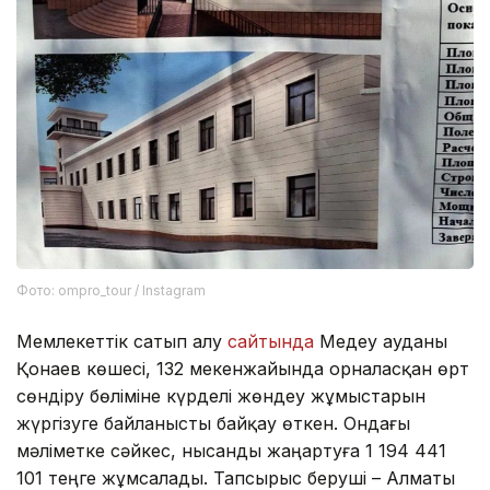
Фото: ompro_tour / Instagram
Мемлекеттік сатып алу
сайтында
Медеу ауданы
Қонаев көшесі, 132 мекенжайында орналасқан өрт
сөндіру бөліміне күрделі жөндеу жұмыстарын
жүргізуге байланысты байқау өткен. Ондағы
мәліметке сәйкес, нысанды жаңартуға 1 194 441
101 теңге жұмсалады. Тапсырыс беруші – Алматы