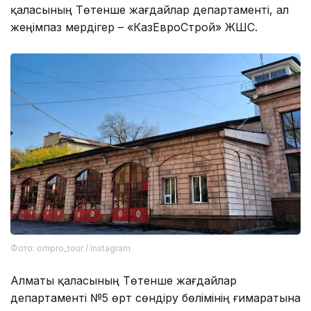
қаласының Төтенше жағдайлар департаменті, ал
жеңімпаз мердігер – «КазЕвроСтрой» ЖШС.
Фото: ompro_tour / Instagram
Алматы қаласының Төтенше жағдайлар
департаменті №5 өрт сөндіру бөлімінің ғимаратына