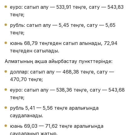
еуро: сатып алу — 533,91 теңге, сату — 543,83
теңге;
рубль: сатып алу — 5,45 теңге, сату — 5,65
теңге;
юань 68,79 теңгеден сатып алынады, 72,94
теңгеден сатылады.
Алматының ақша айырбастау пункттерінде:
доллар: сатып алу — 468,38 теңге, сату —
470,70 теңге;
еуро: сатып алу — 538,36 теңге, сату — 543,68
теңге;
рубль 5,41 — 5,56 теңге аралығында
саудаланады.
юань 69,03 — 71,62 теңге аралығында
саудаланып жатыр.