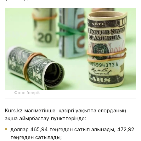
Фото: freepik
Kurs.kz мәліметінше, қазіргі уақытта елорданың
ақша айырбастау пункттерінде:
доллар 465,94 теңгеден сатып алынады, 472,92
теңгеден сатылады;