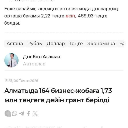
Еске салайық, алдыңғы апта аяғында доллардың
орташа бағамы 2,22 теңге
өсіп,
469,93 теңге
болды.
Астана
Рубль
Доллар
Теңге
Экономика
Ва
Досбол Атажан
Авторлар
15:25, 09 Тамыз 2026
Алматыда 164 бизнес-жобаға 1,73
млн теңгеге дейін грант берілді