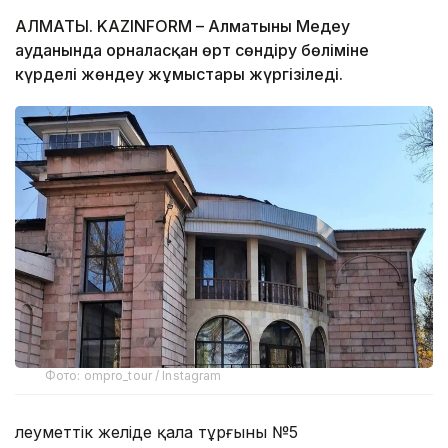
АЛМАТЫ. KAZINFORM – Алматының Медеу
ауданында орналасқан өрт сөндіру бөліміне
күрделі жөндеу жұмыстары жүргізіледі.
Фото: ompro_tour / Instagram
Әлеуметтік желіде қала тұрғыны №5