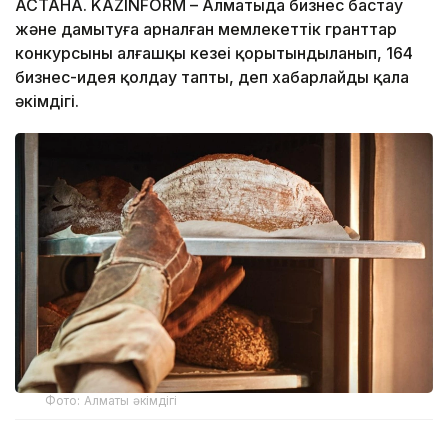
АСТАНА. KAZINFORM – Алматыда бизнес бастау
және дамытуға арналған мемлекеттік гранттар
конкурсының алғашқы кезеңі қорытындыланып, 164
бизнес-идея қолдау тапты, деп хабарлайды қала
әкімдігі.
Фото: Алматы әкімдігі