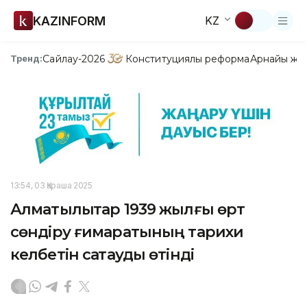
KAZINFORM
KZ
Сайлау-2026
Конституциялық реформа
Арнайы жо
Тренд:
13:54, 03 Қараша 2025
Алматылықтар 1939 жылғы өрт
сөндіру ғимаратының тарихи
келбетін сақтауды өтінді