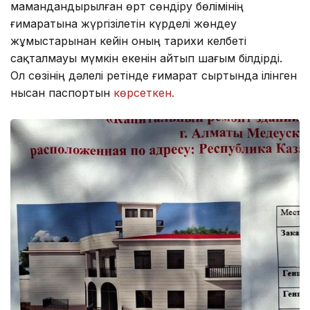
мамандандырылған өрт сөндіру бөлімінің
ғимаратына жүргізілетін күрделі жөндеу
жұмыстарынан кейін оның тарихи келбеті
сақталмауы мүмкін екенін айтып шағым білдірді.
Ол сөзінің дәлелі ретінде ғимарат сыртында ілінген
нысан паспортын
көрсеткен.