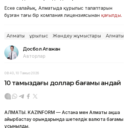
Еске салайық, Алматыда құрылыс талаптарын
бұзған тағы бір компания лицензиясынан
қағылды.
Алматы
Құрылыс
Жөндеу жұмыстары
Алматы 
Досбол Атажан
Авторлар
08:40, 10 Тамыз 2026
10 тамыздағы доллар бағамы қандай
АЛМАТЫ. KAZINFORM — Астана мен Алматы ақша
айырбастау орындарында шетелдік валюта бағамы
ұсынылды.