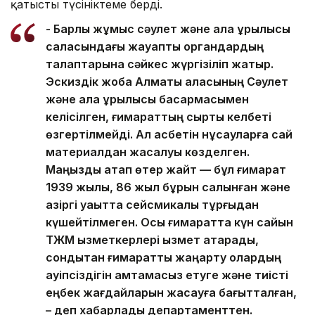
қатысты түсініктеме берді.
- Барлық жұмыс сәулет және қала құрылысы
саласындағы жауапты органдардың
талаптарына сәйкес жүргізіліп жатыр.
Эскиздік жоба Алматы қаласының Сәулет
және қала құрылысы басқармасымен
келісілген, ғимараттың сыртқы келбеті
өзгертілмейді. Ал қасбетін нұсқауларға сай
материалдан жасалуы көзделген.
Маңызды атап өтер жайт — бұл ғимарат
1939 жылы, 86 жыл бұрын салынған және
қазіргі уақытта сейсмикалық тұрғыдан
күшейтілмеген. Осы ғимаратта күн сайын
ТЖМ қызметкерлері қызмет атқарады,
сондықтан ғимаратты жаңарту олардың
қауіпсіздігін қамтамасыз етуге және тиісті
еңбек жағдайларын жасауға бағытталған,
– деп хабарлады департаменттен.