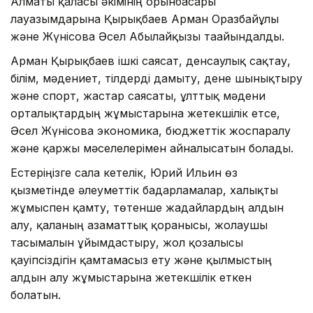
Алматы қаласы әкімінің орынбасары
лауазымдарына Қырықбаев Арман Оразбайұлы
және Жүнісова Әсел Абылайқызы тағайындалды.
Арман Қырықбаев ішкі саясат, денсаулық сақтау,
білім, мәдениет, тілдерді дамыту, дене шынықтыру
және спорт, жастар саясаты, ұлттық мәдени
орталықтардың жұмыстарына жетекшілік етсе,
Әсел Жүнісова экономика, бюджеттік жоспаралу
және қаржы мәселелерімен айналысатын болады.
Естеріңізге сала кетелік, Юрий Ильин өз
қызметінде әлеуметтік бағдарламалар, халықты
жұмыспен қамту, төтенше жағдайлардың алдын
алу, қаланың азаматтық қорғанысы, жолаушы
тасымалын ұйымдастыру, жол қозғалысы
қауіпсіздігін қамтамасыз ету және қылмыстың
алдын алу жұмыстарына жетекшілік еткен
болатын.