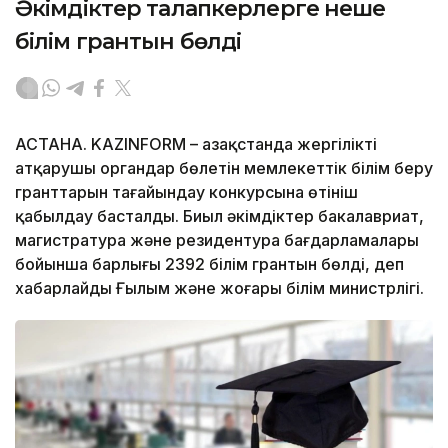
Әкімдіктер талапкерлерге неше
білім грантын бөлді
АСТАНА. KAZINFORM – Қазақстанда жергілікті
атқарушы органдар бөлетін мемлекеттік білім беру
гранттарын тағайындау конкурсына өтініш
қабылдау басталды. Биыл әкімдіктер бакалавриат,
магистратура және резидентура бағдарламалары
бойынша барлығы 2392 білім грантын бөлді, деп
хабарлайды Ғылым және жоғары білім министрлігі.