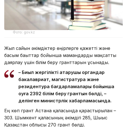
Фото: gov.kz
Жыл сайын әкімдіктер өңірлерге қажетті және
басым бағыттар бойынша мамандарды мақсатты
даярлау үшін білім беру гранттарын ұсынады.
– Биыл жергілікті атқарушы органдар
бакалавриат, магистратура және
резидентура бағдарламалары бойынша
оқуға 2392 білім беру грантын бөлді, –
делінген министрлік хабарламасында.
Ең көп грант Астана қаласында қарастырылған –
303. Шымкент қаласының әкімдігі 285, Шығыс
Қазақстан облысы 270 грант бөлді.