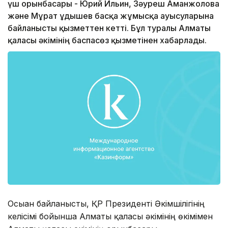
үш орынбасары - Юрий Ильин, Зәуреш Аманжолова
және Мұрат Құдышев басқа жұмысқа ауысуларына
байланысты қызметтен кетті. Бұл туралы Алматы
қаласы әкімінің баспасөз қызметінен хабарлады.
Осыған байланысты, ҚР Президенті Әкімшілігінің
келісімі бойынша Алматы қаласы әкімінің өкімімен