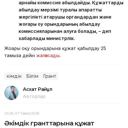
арнайы комиссия қабылдайды. Құжаттарды
қабылдау мерзімі туралы ақпаратты
жергілікті атқарушы органдардан және
жоғары оқу орындарының қабылдау
комиссияларынан алуға болады, – деп
хабарлады министрлік.
Жоғары оқу орындарына құжат қабылдау 25
тамызға дейін
жалғасады
.
Әкімдік
Білім
Грант
Асхат Райқұл
Авторлар
20:29, 07 Тамыз 2026
Әкімдік гранттарына құжат