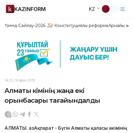
KAZINFORM
KZ
Сайлау-2026
Конституциялық реформа
Арнайы жо
Тренд:
14:20, 16 Қазан 2015
Алматы әкімінің жаңа екі
орынбасары тағайындалды
АЛМАТЫ. ҚазАқпарат - Бүгін Алматы қаласы әкімінің