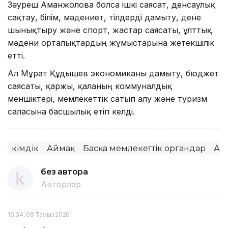
Зәуреш Аманжолова болса ішкі саясат, денсаулық
сақтау, білім, мәдениет, тілдерді дамыту, дене
шынықтыру және спорт, жастар саясаты, ұлттық
мәдени орталықтардың жұмыстарына жетекшілік
етті.
Ал Мұрат Құдышев экономиканы дамыту, бюджет
саясаты, қаржы, қаланың коммуналдық
меншіктері, мемлекеттік сатып алу және туризм
саласына басшылық етіп келді.
Әкімдік
Аймақ
Басқа мемлекеттік органдар
Ал
без автора
Авторлар
16:34, 08 Тамыз 2026