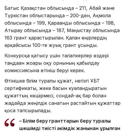
Батыс Қазақстан облысында – 211, Абай және
Түркістан облыстарында – 200-ден, Ақмола
облысында – 199, Қарағанды облысында – 198,
Атырау облысында – 187, Маңғыстау облысында
163 грант қарастырылған. Қалған өңірлердің
әрқайсысы 100-ге жуық грант ұсынды.
Конкурсқа қатысу үшін талапкерлер өздері
таңдаған жоғары оқу орнының қабылдау
комиссиясына өтініш беруі керек.
Өтінішке білім туралы құжат, негізгі ҰБТ
сертификаты, жеке басын куәландыратын
құжаттың көшірмесі, сондай-ақ бар болған
жағдайда жеңілдік санатын растайтын құжаттар
қоса тапсырылады.
– Білім беру гранттарын беру туралы
шешімді тиісті әкімдік жанынан құрылған