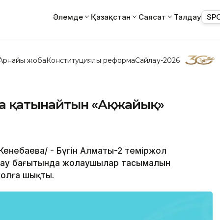
Әлемде
Қазақстан
Саясат
Талдау
SP
Арнайы жоба
Конституциялық реформа
Сайлау-2026
а қатынайтын «Ақжайық»
 Кенебаева/ - Бүгін Алматы-2 теміржол
ырау бағытында жолаушылар тасымалын
олға шықты.