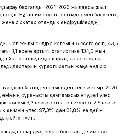
ұлдырау басталды. 2021–2023 жылдары жыл
ндірілді. Бұған импорттық өнімдермен бәсекенің
және бірқатар отандық өндірушілердің
. Сол жылы өндіріс көлемі 4,6 есеге өсіп, 43,5
тағы 3,1 есеге артып, статистика 134,9 мың
да Xiaomi теледидарларын, ал Қарағанды
ледидарларын құрастыратын жаңа өндіріс
әуелділігі біртіндеп төмендеп келе жатыр. 2026
німнің сұранысты қамтамасыз етудегі үлесі
ріс көлемі 3,2 есеге артса, ал импорт 2,5 есеге
қ өнімнің үлесі 97,3%-дан 81,8%-ға дейін
еңгейге түсті.
еледидарлардың негізгі бөлігі әлі де импорт