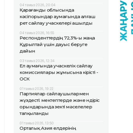
04 тамыз 2026, 20:04
Қарағанды облысында
кәсіпорындар аумағында алғаш
рет сайлау учаскелері ашылды
04 тамыз 2026, 16:55
Респонденттердің 72,3%-ы жаңа
Құрылтай үшін дауыс беруге
дайын
03 тамыз 2026, 12:34
Ел аумағында учаскелік сайлау
комиссиялары жұмысына кірісті -
ОСК
01 тамыз 2026, 19:22
Партиялар сайлаушылармен
жүздесті: мектептерде және өндіріс
орындарында өзекті мәселелер
талқыланды
01 тамыз 2026, 13:50
Орталық Азия елдерінің