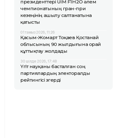
президенттері UIM F1H2O әлем
чемпионатының гран-при
кезеңінің ашылу салтанатына
қатысты
01 тамыз 2026, 11:26
Қасым-Жомарт Тоқаев Қостанай
облысының 90 жылдығына орай
құттықтау жолдады
30 шілде 2026, 17:48
Үгіт науқаны басталған соң
партиялардың электоралды
рейтингісі өзгерді