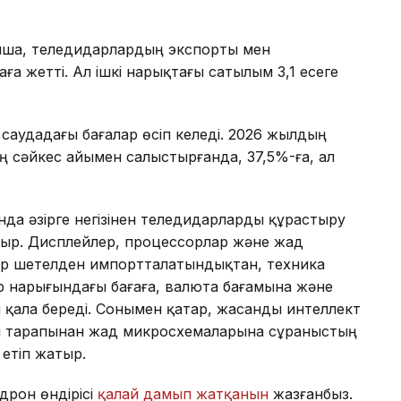
ша, теледидарлардың экспорты мен
аға жетті. Ал ішкі нарықтағы сатылым 3,1 есеге
саудадағы бағалар өсіп келеді. 2026 жылдың
 сәйкес айымен салыстырғанда, 37,5%-ға, ал
нда әзірге негізінен теледидарларды құрастыру
отыр. Дисплейлер, процессорлар және жад
ер шетелден импортталатындықтан, техника
 нарығындағы бағаға, валюта бағамына және
 қала береді. Сонымен қатар, жасанды интеллект
ы тарапынан жад микросхемаларына сұраныстың
етіп жатыр.
дрон өндірісі
қалай дамып жатқанын
жазғанбыз.