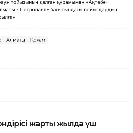
рау» пойызының қалған құрамымен «Ақтөбе-
Алматы - Петропавл» бағытындағы пойыздардың
рылған.
р
Алматы
Қоғам
өндірісі жарты жылда үш