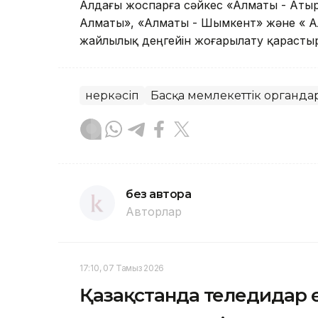
Алдағы жоспарға сәйкес «Алматы - Аты
Алматы», «Алматы - Шымкент» және « 
жайлылық деңгейін жоғарылату қарасты
Өнеркәсіп
Басқа мемлекеттік органда
без автора
Авторлар
17:10, 07 Тамыз 2026
Қазақстанда теледидар 