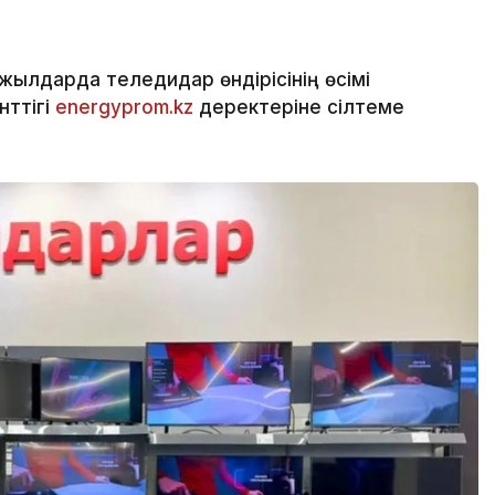
жылдарда теледидар өндірісінің өсімі
нттігі
energyprom.kz
деректеріне сілтеме