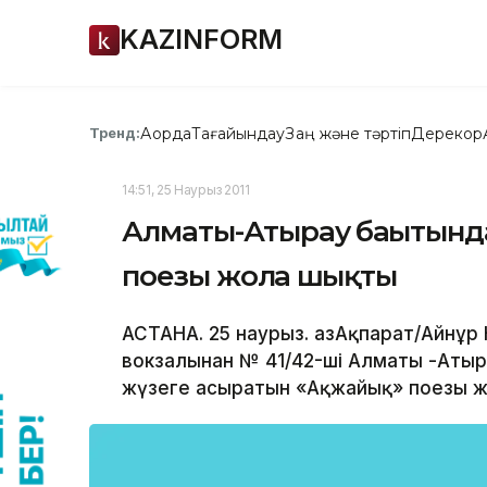
KAZINFORM
Ақорда
Тағайындау
Заң және тәртіп
Дерекқор
Тренд:
14:51, 25 Наурыз 2011
Алматы-Атырау бағытынд
поезы жолға шықты
АСТАНА. 25 наурыз. ҚазАқпарат/Айнұр
вокзалынан № 41/42-ші Алматы -Ат
жүзеге асыратын «Ақжайық» поезы ж