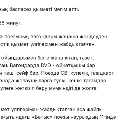
ң баспасөз қызметі мәлім етті.
36 минут.
қ» поезының вагондары жаңаша жөндеуден
тік қызмет үлгілерімен жабдықталған.
ойындарымен бірге жаңа кітап, газет,
ған. Вагондарда DVD - ойнатқышы бар
пеш, сейф бар. Поезда СВ, купелік, плацкарт
анада жолаушыларға түскі, кешкі тағамдар
ге жеткізіп беру мүмкіндігі де жолға
ызмет үлгілерімен жабдықталған аса жайлы
бағытындағы «Батыс» поезы наурыздың 11-інде