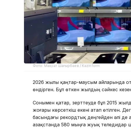
Фото: Мақсат Шағырбаев / Kazinform
2026 жылы қаңтар-маусым айларында от
өндірген. Бұл өткен жылдың сәйкес кезең
Сонымен қатар, зерттеуде бұл 2015 жыл
жоғары көрсеткіш екені атап өтілген. Де
басындағы рекордтық деңгейден әлі де 
Қазақстанда 580 мыңға жуық теледидар 