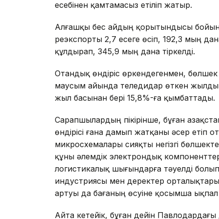
есебінен қамтамасыз етіліп жатыр.
Алғашқы бес айдың қорытындысы бойын
реэкспорты 2,7 есеге өсіп, 192,3 мың дан
құлдырап, 345,9 мың дана тіркелді.
Отандық өндіріс өркендегенмен, бөлшек 
маусым айында теледидар өткен жылдың
жыл басынан бері 15,8%-ға қымбаттады.
Сарапшылардың пікірінше, бұған Қазақста
өндірісі ғана дамып жатқаны әсер етіп 
микросхемалары сияқты негізгі бөлшект
құны әлемдік электрондық компоненттер
логистикалық шығындарға тәуелді болып
индустриясы мен деректер орталықтар
артуы да бағаның өсуіне қосымша ықпал 
Айта кетейік, бұған дейін Павлодардағы 