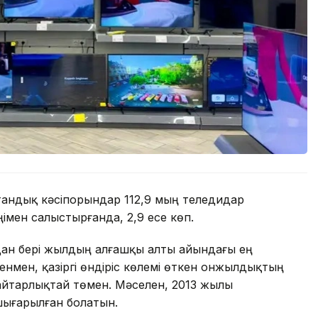
андық кәсіпорындар 112,9 мың теледидар
імен салыстырғанда, 2,9 есе көп.
дан бері жылдың алғашқы алты айындағы ең
генмен, қазіргі өндіріс көлемі өткен онжылдықтың
айтарлықтай төмен. Мәселен, 2013 жылы
шығарылған болатын.