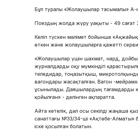
Бұл туралы «Жолаушылар тасымалы» АҚ-ны
Поездың жолда жүру уақыты - 49 сағат 
Келіп түскен мәлімет бойынша «Ақжайы
өткен және жолаушыларға қажетті сервис
«Жолаушылар үшін шахмат, нард, дойбы 
журналдарды оқу мүмкіндігі қарастырыл
теледидар, тоңазытқыш, микротолқынды 
вагондары жасақталған. Вагон -мейрамх
ұсынылады. Даяшылардың тағамдарды купе
қойылған» - делінген ақпаратта.
Айта кетелік, дәл осы секілді жаңаша қ
санаттағы №33/34-ші «Ақтөбе-Алматы» 
іске қосылған болатын.