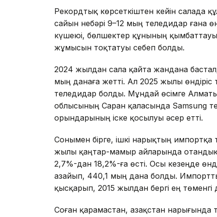
Рекордтық көрсеткіштен кейін салада қ
сайын небәрі 9–12 мың теледидар ғана ө
күшеюі, бөлшектер құнының қымбаттауы 
жұмысын тоқтатуы себеп болды.
2024 жылдан сала қайта жандана басталды
мың данаға жетті. Ал 2025 жылы өндіріс 
теледидар болды. Мұндай өсімге Алматы
облысының Саран қаласында Samsung те
орындарының іске қосылуы әсер етті.
Сонымен бірге, ішкі нарықтың импортқа т
жылы қаңтар-мамыр айларында отандық ө
2,7%-дан 18,2%-ға өсті. Осы кезеңде өнді
азайып, 440,1 мың дана болды. Импортты
қысқарып, 2015 жылдан бергі ең төменгі д
Соған қарамастан, Қазақстан нарығында т