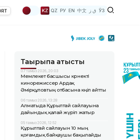
KZ
QZ
РУ
EN
中文
ق ز
ЎЗ
ORT
Тақырыпқа қатысты
07 тамыз 2026, 20:03
Мемлекет басшысы көрнекті
кинорежиссер Ардақ
Әмірқұловтың отбасына көңіл айтты
06 тамыз 2026, 13:28
Алматыда Құрылтай сайлауына
дайындық қалай жүріп жатыр
05 тамыз 2026, 12:52
Құрылтай сайлауын 10 мың
қоғамдық байқаушы бақылайды