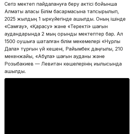
Сегіз мектеп пайдалануға беру актісі бойынша
Алматы қаласы Білім басқармасына тапсырылып,
2025 жылдың 1 қыркүйегінде ашылды. Оның ішінде
«Самғау», «Қарасу» және «Теректі» шағын
аудандарында 2 мың орындық мектептер бар. Ал
1500 оқушыға шақталған білім мекемелері «Нұрлы
Дала» тұрғын үй кешені, Райымбек даңғылы, 210
мекенжайы, «Ақбұлақ» шағын ауданы және
Розыбакиев — Левитан көшелерінің қиылысында
ашылды.