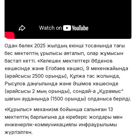
Одан бөлек 2025 жылдың екінші тоқсанында тағы
бес мектептің құрылысы аяқталып, олар жұмысын
бастап кетті. «Келешек мектептері Әбденов
көшесінде және Егізбаев көшесі, 9 мекенжайында
(әрқайсысы 2500 орындық), Құлжа тас жолында,
Рысқұлов даңғылында және Әшімов көшесінде
(әрқайсысы 2 мың орындық), сондай-ақ „Құрамыс“
шағын ауданында (1500 орындық) қолданысқа берілді.
«Құрылыс» механизмі бойынша салынған 13
мектептің барлығына да кіреберіс жолдары мен
инженерлік-коммуникациялық инфрақұрылымы
жүргізілген.