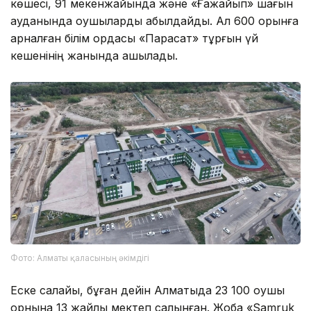
көшесі, 91 мекенжайында және «Ғажайып» шағын
ауданында оқушыларды қабылдайды. Ал 600 орынға
арналған білім ордасы «Парасат» тұрғын үй
кешенінің жанында ашылады.
Фото: Алматы қаласының әкімдігі
Еске салайық, бұған дейін Алматыда 23 100 оқушы
орнына 13 жайлы мектеп салынған. Жоба «Samruk