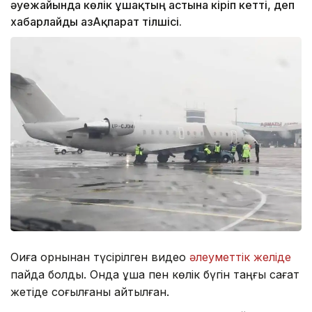
әуежайында көлік ұшақтың астына кіріп кетті, деп
хабарлайды ҚазАқпарат тілшісі.
Оқиға орнынан түсірілген видео
әлеуметтік желіде
пайда болды. Онда ұшақ пен көлік бүгін таңғы сағат
жетіде соғылғаны айтылған.