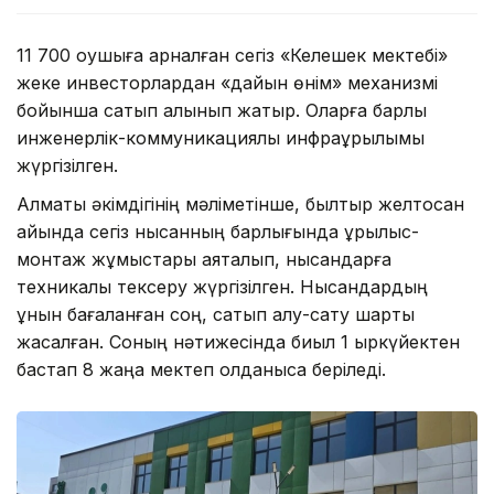
11 700 оқушыға арналған сегіз «Келешек мектебі»
жеке инвесторлардан «дайын өнім» механизмі
бойынша сатып алынып жатыр. Оларға барлық
инженерлік-коммуникациялық инфрақұрылымы
жүргізілген.
Алматы әкімдігінің мәліметінше, былтыр желтоқсан
айында сегіз нысанның барлығында құрылыс-
монтаж жұмыстары аяқталып, нысандарға
техникалық тексеру жүргізілген. Нысандардың
құнын бағаланған соң, сатып алу-сату шарты
жасалған. Соның нәтижесінда биыл 1 қыркүйектен
бастап 8 жаңа мектеп қолданысқа беріледі.