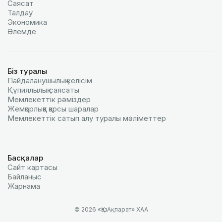
Саясат
Талдау
Экономика
Әлемде
Біз туралы
Пайдаланушылық келiciм
Құпиялылық саясаты
Мемлекеттік рәміздер
Жемқорлыққа қарсы шаралар
Мемлекеттік сатып алу туралы мәлiметтер
Басқалар
Сайт картасы
Байланыс
Жарнама
© 2026 «ҚазАқпарат» ХАА