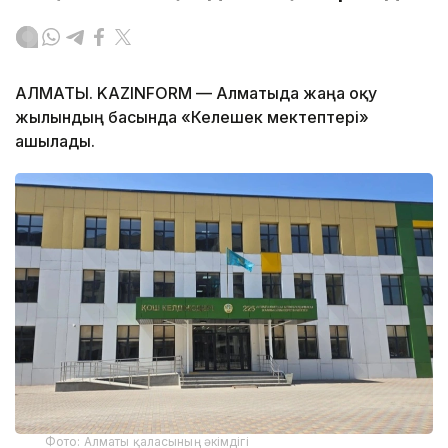
АЛМАТЫ. KAZINFORM — Алматыда жаңа оқу
жылындың басында «Келешек мектептері»
ашылады.
Фото: Алматы қаласының әкімдігі