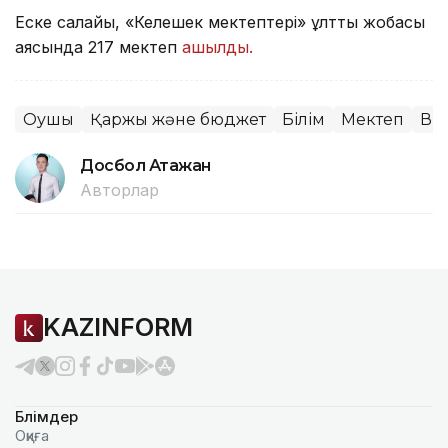
Еске салайық, «Келешек мектептері» ұлттық жобасы
аясында 217 мектеп
ашылды.
Оқушы
Қаржы және бюджет
Білім
Мектеп
Ви
Досбол Атажан
Авторлар
KAZINFORM
Бөлімдер
Оқиға