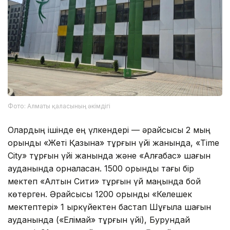
Фото: Алматы қаласының әкімдігі
Олардың ішінде ең үлкендері — әрқайсысы 2 мың
орындық «Жеті Қазына» тұрғын үйі жанында, «Time
City» тұрғын үйі жанында және «Алғабас» шағын
ауданында орналасқан. 1500 орындық тағы бір
мектеп «Алтын Сити» тұрғын үй маңында бой
көтерген. Әрқайсысы 1200 орындық «Келешек
мектептері» 1 қыркүйектен бастап Шұғыла шағын
ауданында («Елімай» тұрғын үйі), Бурундай