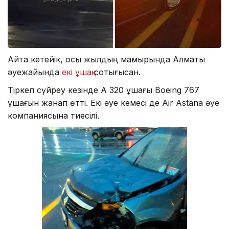
Айта кетейік, осы жылдың мамырында Алматы
әуежайында
екі ұшақ
соқтығысқан.
Тіркеп сүйреу кезінде А 320 ұшағы Boeing 767
ұшағын жанап өтті. Екі әуе кемесі де Air Astana әуе
компаниясына тиесілі.