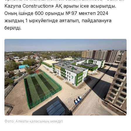
Kazyna Construction» АҚ арқылы іске асырылды.
Оның ішінде 600 орындық № 97 мектеп 2024
жылдың 1 қыркүйегінде аяқталып, пайдалануға
берілді.
Фото: Алматы қаласының әкімдігі