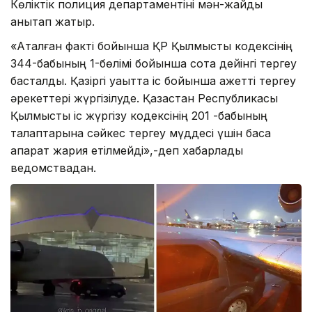
Көліктік полиция департаментіні мән-жайды
анықтап жатыр.
«Аталған факті бойынша ҚР Қылмыстық кодексінің
344-бабының 1-бөлімі бойынша сотқа дейінгі тергеу
басталды. Қазіргі уақытта іс бойынша қажетті тергеу
әрекеттері жүргізілуде. Қазақстан Республикасы
Қылмыстық іс жүргізу кодексінің 201 -бабының
талаптарына сәйкес тергеу мүддесі үшін басқа
ақпарат жария етілмейді»,-деп хабарлады
ведомствадан.