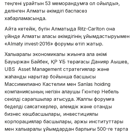
теңгені құрайтын 53 меморандумға қол қойылды»,
делінген Алматы әкімдігі баспасөз
хабарламасында.
Айта кетейік, бүгін Алматыда Ritz-Carlton қонақ
үйінде Алматы қаласы әкімдігінің ұйымдастыруымен
«Almaty invest-2016» форумы өтіп жатыр.
Халықаралық экономикалық жиынға қала әкімі
Бауыржан Байбек, ҚР ҰБ төрағасы Данияр Ақышев,
UBS Asset Management стратегиялар және
жаһандық нарықтар бойынша басшысы
Массимилиано Кастелии мен Sanlas hoiding
компаниясының негізін қалаушы Гюнтер Небель
секілді сарапшылар қатысуда. Жалпы форумға
беделді саясаткерлер, әлемдік және отандық
бизнес көшбасшылары, инвестициялық
корпорациялар басшылары, қаржы институттары
мен халықаралық ұйымдардан барлығы 500-ге тарта