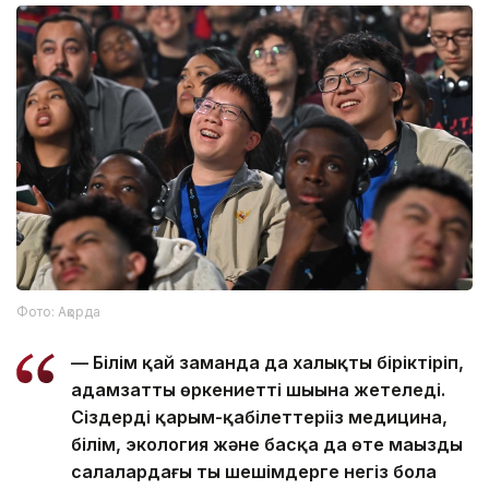
Фото: Ақорда
— Білім қай заманда да халықты біріктіріп,
адамзатты өркениеттің шыңына жетеледі.
Сіздердің қарым-қабілеттеріңіз медицина,
білім, экология және басқа да өте маңызды
салалардағы тың шешімдерге негіз бола