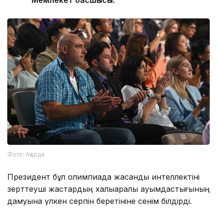
Фото: Ақорда
Президент бұл олимпиада жасанды интеллектіні
зерттеуші жастардың халықаралық қауымдастығының
дамуына үлкен серпін беретініне сенім білдірді.