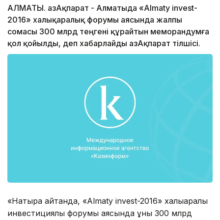
АЛМАТЫ. ҚазАқпарат - Алматыда «Almaty invest-
2016» халықаралық форумы аясында жалпы
сомасы 300 млрд теңгені құрайтын меморандумға
қол қойылды, деп хабарлайды ҚазАқпарат тілшісі.
«Нақтырақ айтқанда, «Almaty invest-2016» халықаралық
инвестициялық форумы аясында құны 300 млрд