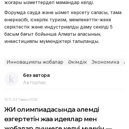
жоғары қызметтердегі мамандар келді.
Форумда сауда және қызмет көрсету саласы, тамақ
өнеркәсібі, іскерлік туризм, мемлекеттік-жеке
серіктестік және индустриалдық даму секілді 5
басым бағыт бойынша Алматы қаласының
инвестициялық мүмкіндіктері талқыланды.
Инновациялық жобалар
Әкімдік
Экономика
А
без автора
Авторлар
15:11, 03 Тамыз 2026
ЖИ олимпиадасында әлемді
өзгертетін жаңа идеялар мен
жобалар дүниеге келуі мүмкін —