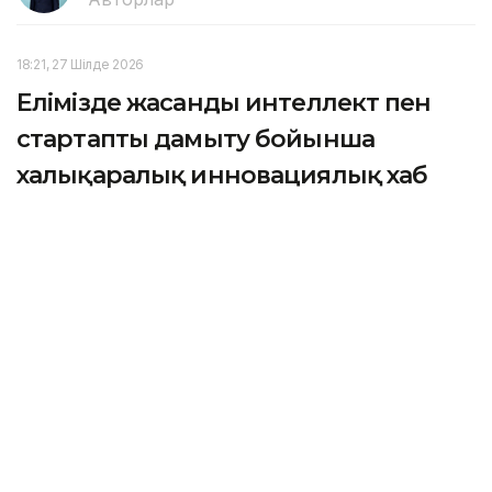
18:21, 27 Шілде 2026
Елімізде жасанды интеллект пен
стартапты дамыту бойынша
халықаралық инновациялық хаб
құрылады
АСТАНА. KAZINFORM – Премьер-министр Олжас
Бектенов Network School халықаралық
технологиялық қоғамдастығының негізін қалаушы
Баладжи Шринивасанмен кездесті. Бұл туралы
Үкіметтің баспасөз қызметі хабарлады.