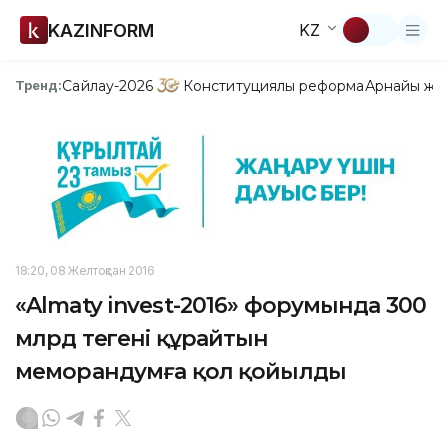
KAZINFORM
KZ
Сайлау-2026
Конституциялық реформа
Арнайы жо
Тренд:
18:20, 08 Желтоқсан 2016
«Almaty invest-2016» форумында 300
млрд теңгені құрайтын
меморандумға қол қойылды