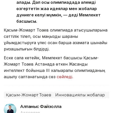
алады. Дәл осы олимпиадада әлемді
өзгертетін жаңа идеялар мен жобалар
дүниеге келуі мүмкін, — деді Мемлекет
басшысы.
Қасым-Жомарт Тоқаев олимпиада қатысушыларына
сәттілік тілеп, осы маңызды шараны
ұйымдастыруға үлес қосқан барша азаматқа шынайы
ризашылығын білдірді.
Еске сала кетейік, Мемлекет басшысы Қасым-
Жомарт Тоқаев Астанада өткен Жасанды
интеллект бойынша ІІІ халықаралық олимпиаданың
ашылу салтанатында сөз
сөйледі.
Қасым-Жомарт Тоқаев
Инновациялық жобалар
Б
Алпамыс Файзолла
Авторлар