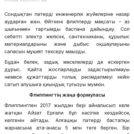
Коллаж: Kazinform / ЖИ
Сондықтан пәтердің инженерлік жүйелеріне назар
аударған жөн. Өйткені флиппердің мақсаты – аз
шығынмен тартымды баспана дайындау. Сол
себепті электр желісінің, сантехниканың, құрылыс
материалдарының және дыбыс оқшаулауының
сапасын мұқият тексеру маңызды.
Бұдан бөлек, заңдық мәселелерді де ескерген
дұрыс. Қайта жоспарлаудың заңдастырылмауы
немесе құжаттардың толық рәсімделмеуі кейін
сатып алушыға қиындық туғызуы мүмкін.
Флиппингтің жаңа формуласы
Флиппингпен 2017 жылдан бері айналысып келе
жатқан Айзат Ерғали бұл кәсіпке кездейсоқ
келгенін айтады. Алғашқы пәтердің бастапқы
жарнасына ата-анасы 5 млн теңге берген. Бір