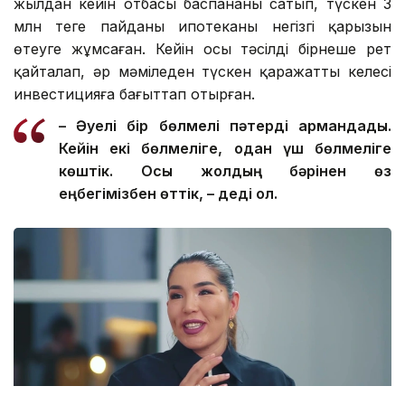
жылдан кейін отбасы баспананы сатып, түскен 3
млн теңге пайданы ипотеканың негізгі қарызын
өтеуге жұмсаған. Кейін осы тәсілді бірнеше рет
қайталап, әр мәміледен түскен қаражатты келесі
инвестицияға бағыттап отырған.
– Әуелі бір бөлмелі пәтерді армандадық.
Кейін екі бөлмеліге, одан үш бөлмеліге
көштік. Осы жолдың бәрінен өз
еңбегімізбен өттік, – деді ол.