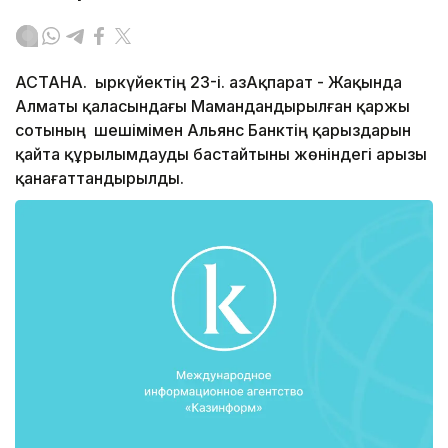
АСТАНА. Қыркүйектің 23-і. ҚазАқпарат - Жақында
Алматы қаласындағы Мамандандырылған қаржы
сотының шешімімен Альянс Банктің қарыздарын
қайта құрылымдауды бастайтыны жөніндегі арызы
қанағаттандырылды.