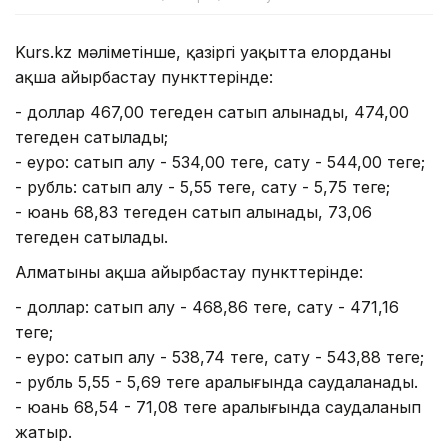
Kurs.kz мәліметінше, қазіргі уақытта елорданың
ақша айырбастау пункттерінде:
- доллар 467,00 теңгеден сатып алынады, 474,00
теңгеден сатылады;
- еуро: сатып алу - 534,00 теңге, сату - 544,00 теңге;
- рубль: сатып алу - 5,55 теңге, сату - 5,75 теңге;
- юань 68,83 теңгеден сатып алынады, 73,06
теңгеден сатылады.
Алматының ақша айырбастау пункттерінде:
- доллар: сатып алу - 468,86 теңге, сату - 471,16
теңге;
- еуро: сатып алу - 538,74 теңге, сату - 543,88 теңге;
- рубль 5,55 - 5,69 теңге аралығында саудаланады.
- юань 68,54 - 71,08 теңге аралығында саудаланып
жатыр.