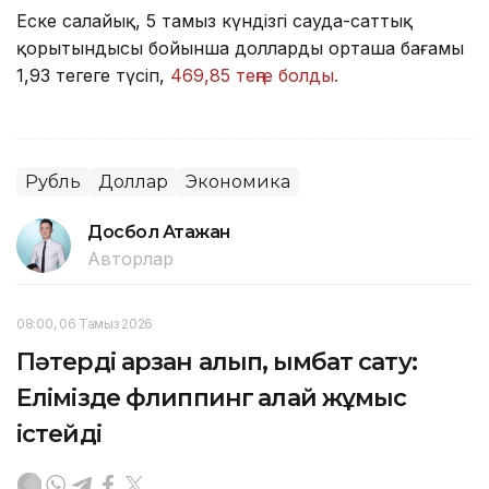
Еске салайық, 5 тамыз күндізгі сауда-саттық
қорытындысы бойынша доллардың орташа бағамы
1,93 теңгеге түсіп,
469,85 теңге болды.
Рубль
Доллар
Экономика
Досбол Атажан
Авторлар
08:00, 06 Тамыз 2026
Пәтерді арзан алып, қымбат сату:
Елімізде флиппинг қалай жұмыс
істейді