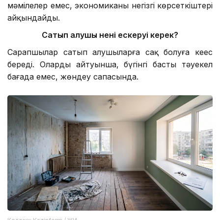
мәмілелер емес, экономиканың негізгі көрсеткіштері
айқындайды.
Сатып алушы нені ескеруі керек?
Сарапшылар сатып алушыларға сақ болуға кеңес
береді. Олардың айтуынша, бүгінгі басты тәуекел
бағада емес, жөндеу сапасында.