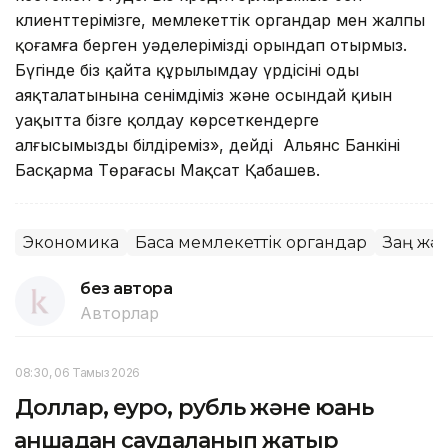
клиенттерімізге, мемлекеттік органдар мен жалпы
қоғамға берген уәделерімізді орындап отырмыз.
Бүгінде біз қайта құрылымдау үрдісінің оңды
аяқталатынына сенімдіміз және осындай қиын
уақытта бізге қолдау көрсеткендерге
алғысымызды білдіреміз», дейді Альянс Банкінің
Басқарма Төрағасы Мақсат Қабашев.
Экономика
Басқа мемлекеттік органдар
Заң және
без автора
Авторлар
08:30, 06 Тамыз 2026
Доллар, еуро, рубль және юань
қаншадан саудаланып жатыр