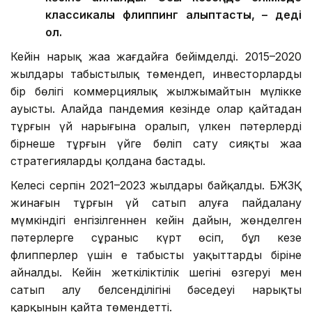
классикалық флиппинг қалыптасты, – деді
ол.
Кейін нарық жаңа жағдайға бейімделді. 2015–2020
жылдары табыстылық төмендеп, инвесторлардың
бір бөлігі коммерциялық жылжымайтын мүлікке
ауысты. Алайда пандемия кезінде олар қайтадан
тұрғын үй нарығына оралып, үлкен пәтерлерді
бірнеше тұрғын үйге бөліп сату сияқты жаңа
стратегияларды қолдана бастады.
Келесі серпін 2021–2023 жылдары байқалды. БЖЗҚ
жинағын тұрғын үй сатып алуға пайдалану
мүмкіндігі енгізілгеннен кейін дайын, жөнделген
пәтерлерге сұраныс күрт өсіп, бұл кезең
флипперлер үшін ең табысты уақыттардың біріне
айналды. Кейін жеткіліктілік шегінің өзгеруі мен
сатып алу белсенділігінің бәсеңдеуі нарықтың
қарқынын қайта төмендетті.