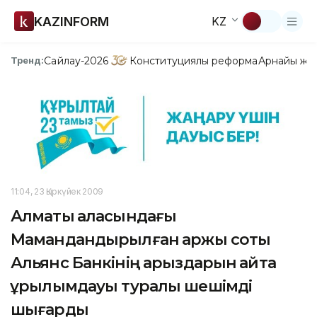
KAZINFORM
KZ
Сайлау-2026
Конституциялық реформа
Арнайы жо
Тренд:
11:04, 23 Қыркүйек 2009
Алматы қаласындағы
Мамандандырылған қаржы соты
Альянс Банкінің қарыздарын қайта
құрылымдауы туралы шешімді
шығарды