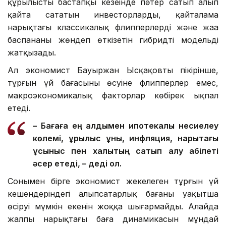
құрылыстың бастапқы кезеңінде пәтер сатып алып
қайта сататын инвесторларды, қайталама
нарықтағы классикалық флипперлерді және жаңа
баспананы жөндеп өткізетін гибридті модельді
жатқызады.
Ал экономист Бауыржан Ысқақовтың пікірінше,
тұрғын үй бағасының өсуіне флипперлер емес,
макроэкономикалық факторлар көбірек ықпал
етеді.
– Бағаға ең алдымен ипотекалық несиелеу
көлемі, құрылыс құны, инфляция, нарықтағы
ұсыныс
пен
халықтың сатып алу қабілеті
әсер етеді, – деді ол.
Сонымен бірге экономист жекелеген тұрғын үй
кешендеріндегі алыпсатарлық бағаны уақытша
өсіруі мүмкін екенін жоққа шығармайды. Алайда
жалпы нарықтағы баға динамикасын мұндай