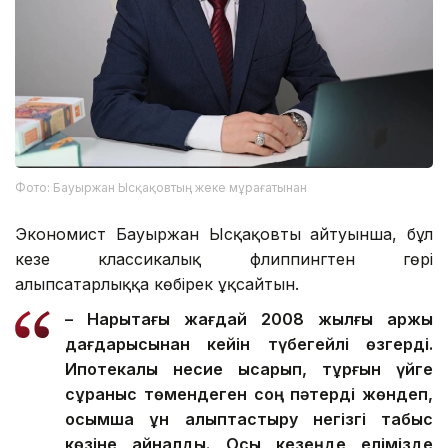
Фото: Бауыржан Ысқақовтың жеке мұрағатынан
Экономист Бауыржан Ысқақовтың айтуынша, бұл
кезең классикалық флиппингтен гөрі
алыпсатарлыққа көбірек ұқсайтын.
– Нарықтағы жағдай 2008 жылғы қаржы
дағдарысынан кейін түбегейлі өзгерді.
Ипотекалық несие қысқарып, тұрғын үйге
сұраныс төмендеген соң пәтерді жөндеп,
қосымша құн қалыптастыру негізгі табыс
көзіне айналды. Осы кезеңде елімізде