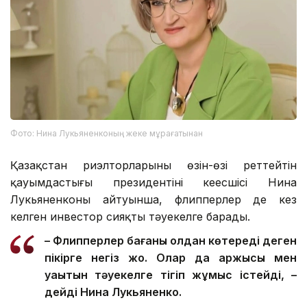
Фото: Нина Лукьяненконың жеке мұрағатынан
Қазақстан риэлторларының өзін-өзі реттейтін
қауымдастығы президентінің кеңесшісі Нина
Лукьяненконың айтуынша, флипперлер де кез
келген инвестор сияқты тәуекелге барады.
– Флипперлер бағаны қолдан көтереді деген
пікірге негіз жоқ. Олар да қаржысы мен
уақытын тәуекелге тігіп жұмыс істейді, –
дейді Нина Лукьяненко.