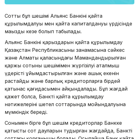
Соттың бұл шешімі Альянс Банкінің қайта
құрылымдалуы мен қайта капиталдануы үрдісінде
маңызды кезең болып табылады.
Альянс Банкінің қарыздарын қайта құрылымдау
Қазақстан Республикасының заңнамасына сәйкес
және Алматы қаласындағы Мамандандырылған
қаржы сотының шешімімен жүргізілуі аталмыш
үдерістің ұйымдастырылған және ашық екенін
растайды және барлық кредиторларға бірдей
қатынас қағидасымен айқындалады. Бұл жағдай
қажет болса, Банктің қайта құрылымдау
нәтижелерінің шетел соттарында мойындалуына
мүмкіндік береді.
Сонымен бірге бұл шешім кредиторлар Банкке
қатысты сот дауларын тудырған жағдайда, Банктің
соттағы қорғанышы болады. Осылайша Банк қайта