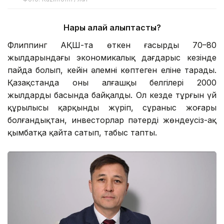
Нарық қалай қалыптасты?
Флиппинг АҚШ-та өткен ғасырдың 70–80
жылдарындағы экономикалық дағдарыс кезінде
пайда болып, кейін әлемнің көптеген еліне тарады.
Қазақстанда оның алғашқы белгілері 2000
жылдардың басында байқалды. Ол кезде тұрғын үй
құрылысы қарқынды жүріп, сұраныс жоғары
болғандықтан, инвесторлар пәтерді жөндеусіз-ақ
қымбатқа қайта сатып, табыс тапты.