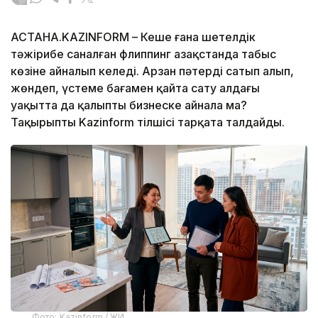
АСТАНА.KAZINFORM – Кеше ғана шетелдік
тәжірибе саналған флиппинг Қазақстанда табыс
көзіне айналып келеді. Арзан пәтерді сатып алып,
жөндеп, үстеме бағамен қайта сату алдағы
уақытта да қалыпты бизнеске айнала ма?
Тақырыпты Kazinform тілшісі тарқата талдайды.
Фото: Kazinform / ЖИ