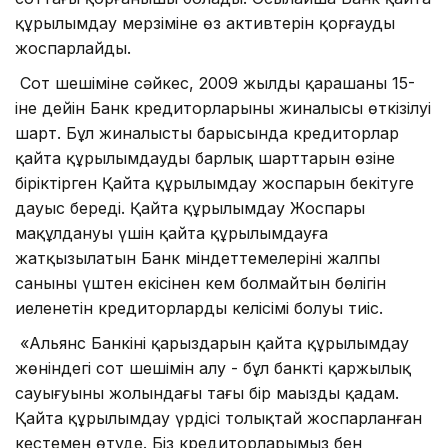
құрылымдау мерзіміне өз активтерін қорғауды
жоспарлайды.
Сот шешіміне сәйкес, 2009 жылдың қарашаның 15-
іне дейін Банк кредиторларының жиналысы өткізілуі
шарт. Бұл жиналыстың барысында кредиторлар
қайта құрылымдаудың барлық шарттарын өзіне
біріктірген Қайта құрылымдау жоспарын бекітуге
дауыс береді. Қайта құрылымдау Жоспары
мақұлдануы үшін қайта құрылымдауға
жатқызылатын Банк міндеттемелерінің жалпы
санының үштен екісінен кем болмайтын бөлігін
иеленетін кредиторлардың келісімі болуы тиіс.
«Альянс Банкінің қарыздарын қайта құрылымдау
жөніндегі сот шешімін алу - бұл банктің қаржылық
сауығуының жолындағы тағы бір маңызды қадам.
Қайта құрылымдау үрдісі толықтай жоспарланған
кестемен өтуде. Біз кредиторларымыз бен