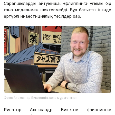
Сарапшылардың айтуынша, «флиппинг» ұғымы бір
ғана модельмен шектелмейді. Бұл бағыттың ішінде
әртүрлі инвестициялық тәсілдер бар.
Фото: Александр Бикетовтің жеке мұрағатынан
Риелтор Александр Бикетов флиппингке