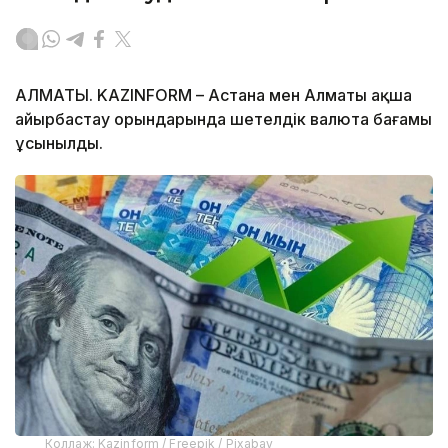
АЛМАТЫ. KAZINFORM – Астана мен Алматы ақша
айырбастау орындарында шетелдік валюта бағамы
ұсынылды.
Коллаж: Kazinform / Freepik / Pixabay