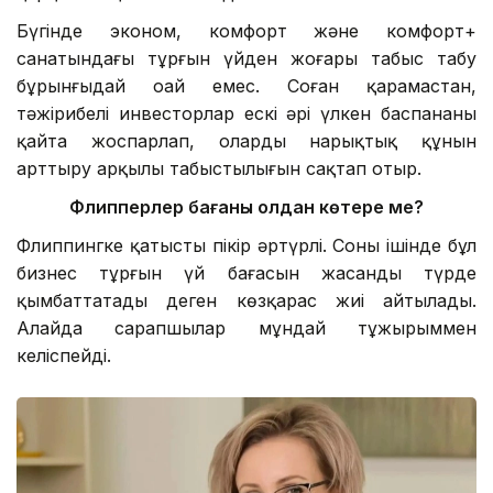
Бүгінде эконом, комфорт және комфорт+
санатындағы тұрғын үйден жоғары табыс табу
бұрынғыдай оңай емес. Соған қарамастан,
тәжірибелі инвесторлар ескі әрі үлкен баспананы
қайта жоспарлап, олардың нарықтық құнын
арттыру арқылы табыстылығын сақтап отыр.
Флипперлер бағаны қолдан көтере ме?
Флиппингке қатысты пікір әртүрлі. Соның ішінде бұл
бизнес тұрғын үй бағасын жасанды түрде
қымбаттатады деген көзқарас жиі айтылады.
Алайда сарапшылар мұндай тұжырыммен
келіспейді.