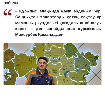
пайызы.
– Құрылыс алаңында қауіп әрдайым бар.
Сондықтан талаптар
ды
қатаң сақтау әр
маманның күнделікті қағидасына айналуы
керек, – де
п санайды
жас құрылысшы
Мансұрбек Қамалад
д
ин.