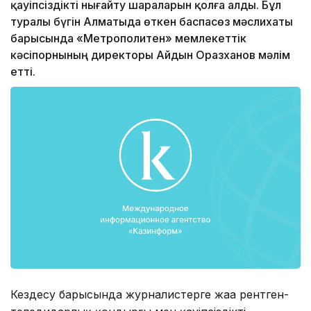
қауіпсіздікті нығайту шараларын қолға алды. Бұл
туралы бүгін Алматыда өткен баспасөз мәслихаты
барысында «Метрополитен» мемлекеттік
кәсіпорнының директоры Айдын Оразханов мәлім
етті.
Кездесу барысында журналистерге жаңа рентген-