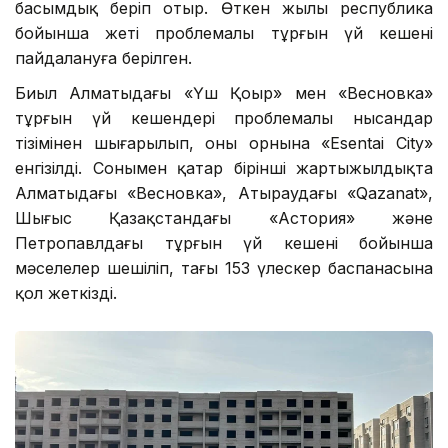
басымдық беріп отыр. Өткен жылы республика
бойынша жеті проблемалы тұрғын үй кешені
пайдалануға берілген.
Биыл Алматыдағы «Үш Қоңыр» мен «Весновка»
тұрғын үй кешендері проблемалы нысандар
тізімінен шығарылып, оның орнына «Esentai City»
енгізілді. Сонымен қатар бірінші жартыжылдықта
Алматыдағы «Весновка», Атыраудағы «Qazanat»,
Шығыс Қазақстандағы «Астория» және
Петропавлдағы тұрғын үй кешені бойынша
мәселелер шешіліп, тағы 153 үлескер баспанасына
қол жеткізді.