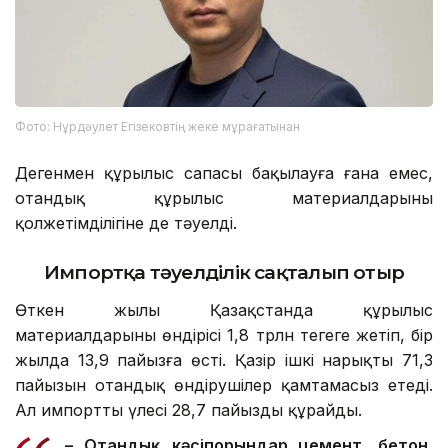
Фото: Нұрдәулет Егізековтің жеке мұрағатынан
Дегенмен құрылыс сапасы бақылауға ғана емес,
отандық құрылыс материалдарының
қолжетімділігіне де тәуелді.
Импортқа тәуелділік сақталып отыр
Өткен жылы Қазақстанда құрылыс
материалдарының өндірісі 1,8 трлн теңгеге жетіп, бір
жылда 13,9 пайызға өсті. Қазір ішкі нарықтың 71,3
пайызын отандық өндірушілер қамтамасыз етеді.
Ал импорттың үлесі 28,7 пайызды құрайды.
– Отандық кәсіпорындар цемент, бетон,