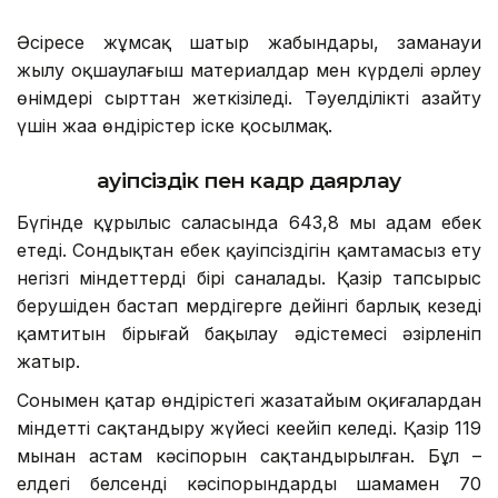
Әсіресе жұмсақ шатыр жабындары, заманауи
жылу оқшаулағыш материалдар мен күрделі әрлеу
өнімдері сырттан жеткізіледі. Тәуелділікті азайту
үшін жаңа өндірістер іске қосылмақ.
Қауіпсіздік пен кадр даярлау
Бүгінде құрылыс саласында 643,8 мың адам еңбек
етеді. Сондықтан еңбек қауіпсіздігін қамтамасыз ету
негізгі міндеттердің бірі саналады. Қазір тапсырыс
берушіден бастап мердігерге дейінгі барлық кезеңді
қамтитын бірыңғай бақылау әдістемесі әзірленіп
жатыр.
Сонымен қатар өндірістегі жазатайым оқиғалардан
міндетті сақтандыру жүйесі кеңейіп келеді. Қазір 119
мыңнан астам кәсіпорын сақтандырылған. Бұл –
елдегі белсенді кәсіпорындардың шамамен 70