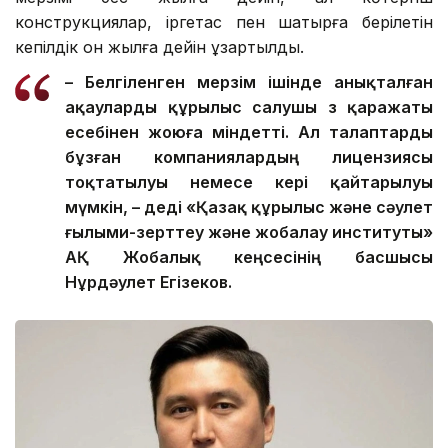
конструкциялар, іргетас пен шатырға берілетін
кепілдік он жылға дейін ұзартылды.
– Белгіленген мерзім ішінде анықталған
ақауларды құрылыс салушы өз қаражаты
есебінен жоюға міндетті. Ал талаптарды
бұзған компаниялардың лицензиясы
тоқтатылуы немесе кері қайтарылуы
мүмкін, – деді «Қазақ құрылыс және сәулет
ғылыми-зерттеу және жобалау институты»
АҚ Жобалық кеңсесінің басшысы
Нұрдәулет Егізеков.