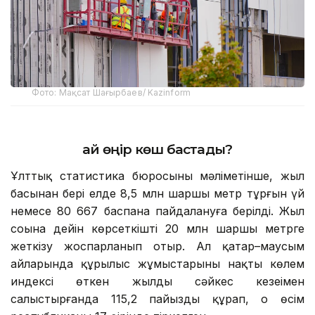
Фото: Мақсат Шағырбаев/ Kazinform
Қай өңір көш бастады?
Ұлттық статистика бюросының мәліметінше, жыл
басынан бері елде 8,5 млн шаршы метр тұрғын үй
немесе 80 667 баспана пайдалануға берілді. Жыл
соңына дейін көрсеткішті 20 млн шаршы метрге
жеткізу жоспарланып отыр. Ал қаңтар–маусым
айларында құрылыс жұмыстарының нақты көлем
индексі өткен жылдың сәйкес кезеңімен
салыстырғанда 115,2 пайызды құрап, оң өсім