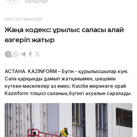
Авторлар
09:01, 09 Тамыз 2026
Жаңа кодекс: құрылыс саласы қалай
өзгеріп жатыр
АСТАНА. KAZINFORM – Бүгін - құрылысшылар күні.
Сала қарқынды дамып жатқанымен, шешімін
күткен мәселелер аз емес. Кәсіби мерекеге орай
Kazinform тілшісі саланың бүгінгі ахуалын саралады.