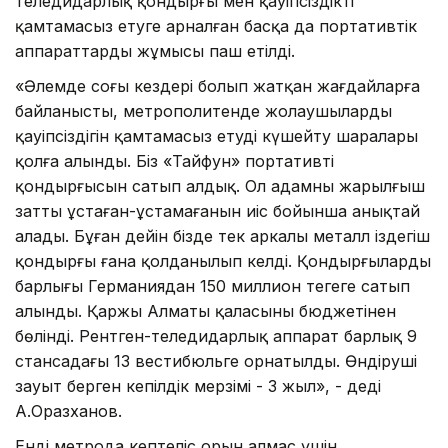
теледидарлық қондырғы мен қауіпсіздікті
қамтамасыз етуге арналған басқа да портативтік
аппараттардың жұмысы паш етілді.
«Әлемде соңғы кездері болып жатқан жағдайларға
байланысты, метрополитенде жолаушылардың
қауіпсіздігін қамтамасыз етуді күшейту шаралары
қолға алынды. Біз «Тайфун» портативті
қондырғысын сатып алдық. Ол адамның жарылғыш
затты ұстаған-ұстамағанын иіс бойынша анықтай
алады. Бұған дейін бізде тек аркалы металл іздегіш
қондырғы ғана қолданылып келді. Қондырғылардың
барлығы Германиядан 150 миллион теңгеге сатып
алынды. Қаржы Алматы қаласының бюджетінен
бөлінді. Рентген-теледидарлық аппарат барлық 9
стансадағы 13 вестибюльге орнатылды. Өндіруші
зауыт берген кепілдік мерзімі - 3 жыл», - деді
А.Оразханов.
Енді метрода кептеліс орын алмас үшін