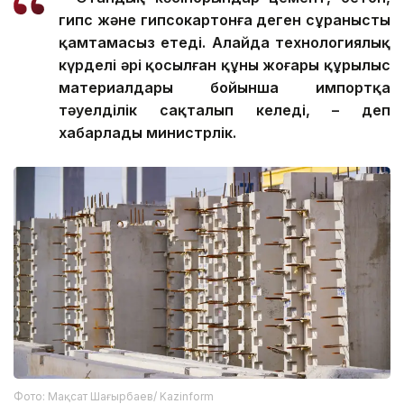
гипс және гипсокартонға деген сұранысты
қамтамасыз етеді. Алайда технологиялық
күрделі әрі қосылған құны жоғары құрылыс
материалдары бойынша импортқа
тәуелділік сақталып келеді, – деп
хабарлады министрлік.
Фото: Мақсат Шағырбаев/ Kazinform