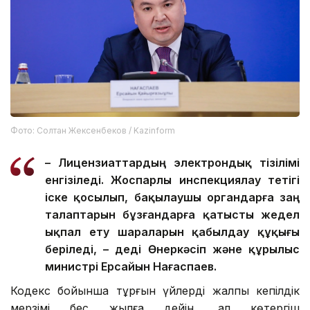
Фото: Солтан Жексенбеков / Kazinform
– Лицензиаттардың электрондық тізілімі
енгізіледі. Жоспарлы инспекциялау тетігі
іске қосылып, бақылаушы органдарға заң
талаптарын бұзғандарға қатысты жедел
ықпал ету шараларын қабылдау құқығы
беріледі, – деді Өнеркәсіп және құрылыс
министрі Ерсайын Нағаспаев.
Кодекс бойынша тұрғын үйлердің жалпы кепілдік
мерзімі бес жылға дейін, ал көтергіш