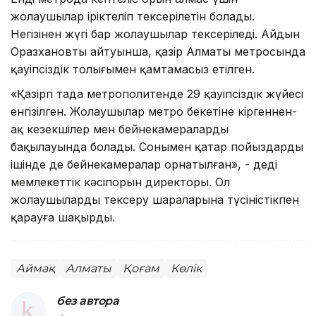
жолаушылар іріктеліп тексерілетін болады.
Негізінен жүгі бар жолаушылар тексеріледі. Айдын
Оразхановтың айтуынша, қазір Алматы метросында
қауіпсіздік толығымен қамтамасыз етілген.
«Қазіргі таңда метрополитенде 29 қауіпсіздік жүйесі
енгізілген. Жолаушылар метро бекетіне кіргеннен-
ақ кезекшілер мен бейнекамералардың
бақылауында болады. Сонымен қатар пойыздардың
ішінде де бейнекамералар орнатылған», - деді
мемлекеттік кәсіпорын директоры. Ол
жолаушыларды тексеру шараларына түсіністікпен
қарауға шақырды.
Аймақ
Алматы
Қоғам
Көлік
без автора