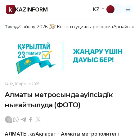
KAZINFORM
KZ
Сайлау-2026
Конституциялық реформа
Арнайы жо
Тренд:
14:12, 18 Қараша 2015
Алматы метросында қауіпсіздік
нығайтылуда (ФОТО)
АЛМАТЫ. ҚазАқпарат - Алматы метрополитені