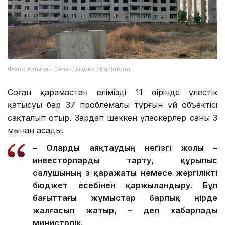
Фото: Алтынай Сағындықова / Kazinform
Соған қарамастан еліміздің 11 өңірінде үлестік
қатысуы бар 37 проблемалы тұрғын үй объектісі
сақталып отыр. Зардап шеккен үлескерлер саны 3
мыңнан асады.
– О
ларды
аяқтаудың негізгі жолы –
инвесторларды тарту, құрылыс
салушының өз қаражаты немесе жергілікті
бюджет есебінен қаржыландыру. Бұл
бағыттағы жұмыстар барлық өңірде
жалғасып жатыр, – деп хабарлады
министрлік.