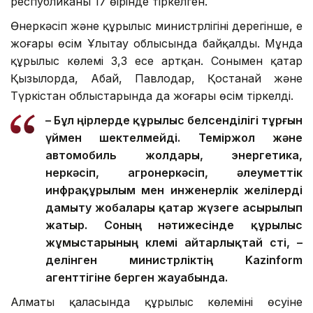
республиканың 17 өңірінде тіркелген.
Өнеркәсіп және құрылыс министрлігінің дерегінше, ең
жоғары өсім Ұлытау облысында байқалды. Мұнда
құрылыс көлемі 3,3 есе артқан. Сонымен қатар
Қызылорда, Абай, Павлодар, Қостанай және
Түркістан облыстарында да жоғары өсім тіркелді.
– Бұл өңірлерде құрылыс белсенділігі тұрғын
үймен шектелмейді. Теміржол және
автомобиль жолдары, энергетика,
өнеркәсіп, агроөнеркәсіп, әлеуметтік
инфрақұрылым мен инженерлік желілерді
дамыту жобалары қатар жүзеге асырылып
жатыр. Соның нәтижесінде құрылыс
жұмыстарының көлемі айтарлықтай өсті, –
делінген министрліктің Kazinform
агенттігіне берген жауабында.
Алматы қаласында құрылыс көлемінің өсуіне