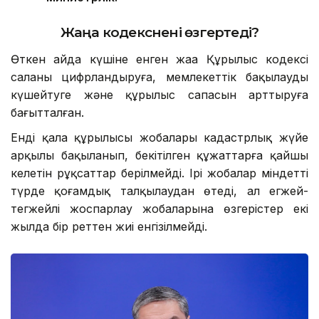
Жаңа кодекс
нені өзгертеді?
Өткен айда күшіне енген жаңа Құрылыс кодексі
саланы цифрландыруға, мемлекеттік бақылауды
күшейтуге және құрылыс сапасын арттыруға
бағытталған.
Енді қала құрылысы жобалары кадастрлық жүйе
арқылы бақыланып, бекітілген құжаттарға қайшы
келетін рұқсаттар берілмейді. Ірі жобалар міндетті
түрде қоғамдық талқылаудан өтеді, ал егжей-
тегжейлі жоспарлау жобаларына өзгерістер екі
жылда бір реттен жиі енгізілмейді.