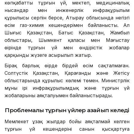
көпқабатты тұрғын үй, мектеп, медициналық
нысандар мен инженерлік инфрақұрылым
құрылысы серпін берсе, Атырау облысында негізгі
өсім газ-химия кешендерімен байланысты. Ал
Шығыс Қазақстан, Батыс Қазақстан, Жамбыл
облыстары, Шымкент қаласы мен Маңғыстау
өңірінде тұрғын үй мен өндірістік жобалар
қарқынды жүзеге асырылып жатыр.
Бірақ барлық өңірде бірдей өсім сақталмаған.
Солтүстік Қазақстан, Қарағанды және Жетісу
облыстарында құрылыс көлемі төмен. Министрлік
мұны ірі инфрақұрылымдық және тұрғын үй
жобаларының аяқталуымен байланыстырады.
Проблемалы тұрғын үйлер азайып келеді
Мемлекет ұзақ жылдар бойы аяқталмай келген
тұрғын үй кешендерінің санын қысқартуға