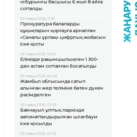
нің бұрынғы басшысы 6 жыл 8 айға
сотталды
06 тамыз 2026, 11:16
Прокуратура балалардың
құқықтарын қорғауға арналған
«Саналы ұрпақ» цифрлық жобасын
іске қосты
05 тамыз 2026, 13:54
Елімізде рақымшылықпен 1 300-
ден астам сотталған босатылды
05 тамыз 2026, 04:34
Жамбыл облысында сатып
алынған жер теліміне бөтен дүкен
рәсімделген
05 тамыз 2026, 02:59
Баянауыл ұлттық паркінде
автоматтандырылған шлагбаум
іске қосылды
05 тамыз 2026, 02:45