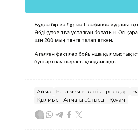
Бұдан бір күн бұрын Панфилов ауданы тө
Әбдіқұлов тва ұсталған болатын. Ол қа
үшін 200 мың теңге талап еткен.
Аталған фактілер бойынша қылмыстық іст
бұлтартпау шарасы қолданылды.
Аймақ
Басқа мемлекеттік органдар
Б
Қылмыс
Алматы облысы
Қоғам