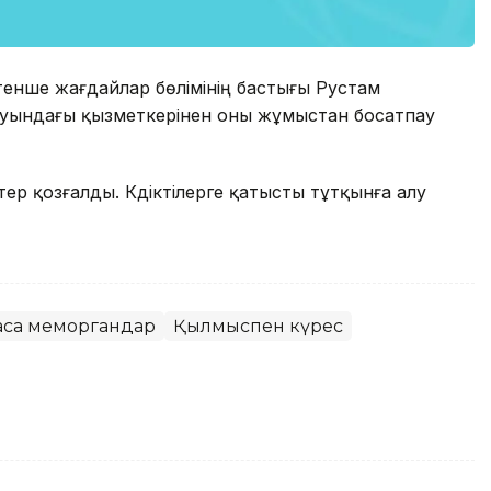
тенше жағдайлар бөлімінің бастығы Рустам
рауындағы қызметкерінен оны жұмыстан босатпау
ер қозғалды. Күдіктілерге қатысты тұтқынға алу
асқа меморгандар
Қылмыспен күрес