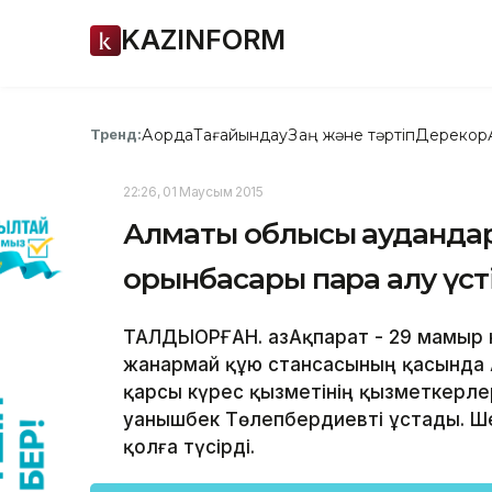
KAZINFORM
Ақорда
Тағайындау
Заң және тәртіп
Дерекқор
Тренд:
22:26, 01 Маусым 2015
Алматы облысы аудандарын
орынбасары пара алу үст
ТАЛДЫҚОРҒАН. ҚазАқпарат - 29 мамыр 
жанармай құю стансасының қасында
қарсы күрес қызметінің қызметкерле
Қуанышбек Төлепбердиевті ұстады. Ше
қолға түсірді.