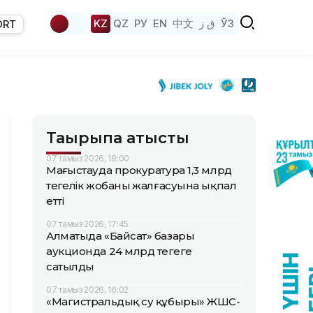
KZ
QZ
РУ
EN
中文
ق ز
ЎЗ
ORT
Тақырыпқа қатысты
07 тамыз 2026, 18:00
Маңғыстауда прокуратура 1,3 млрд
теңгелік жобаның жалғасуына ықпал
етті
07 тамыз 2026, 17:45
Алматыда «Байсат» базары
аукционда 24 млрд теңгеге
сатылды
07 тамыз 2026, 16:02
«Магистральдық су құбыры» ЖШС-