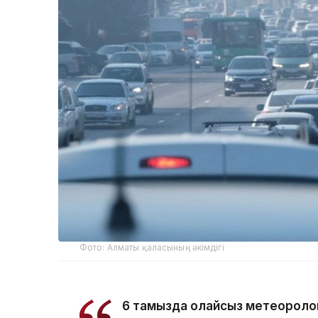
Фото: Алматы қаласының әкімдігі
6 тамызда қолайсыз метеороло