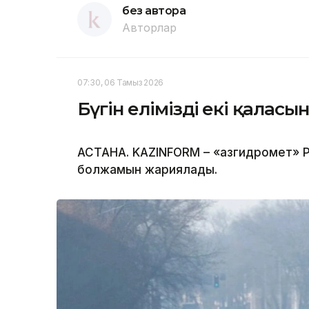
без автора
Авторлар
07:30, 06 Тамыз 2026
Бүгін еліміздің екі қала
АСТАНА. KAZINFORM – «Қазгидромет» Р
болжамын жариялады.