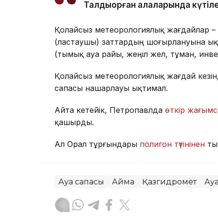
Талдықорған қалаларында күтіле
Қолайсыз метеорологиялық жағдайлар –
(ластаушы) заттардың шоғырлануына ық
(тымық ауа райы, жеңіл жел, тұман, инв
Қолайсыз метеорологиялық жағдай кезін
сапасы нашарлауы ықтимал.
Айта кетейік, Петропавлда
өткір жағымс
қашырды.
Ал Орал тұрғындары
полигон түтінінен
ты
Ауа сапасы
Аймақ
Қазгидромет
Ау