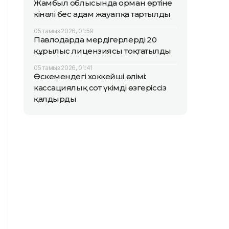
Жамбыл облысында орман өртіне
кінәлі бес адам жауапқа тартылды
05 тамыз 2026, 01:59
Павлодарда мердігерлердің 20
құрылыс лицензиясы тоқтатылды
05 тамыз 2026, 01:41
Өскемендегі хоккейші өлімі:
кассациялық сот үкімді өзгеріссіз
қалдырды