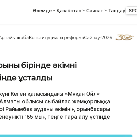
Әлемде
Қазақстан
Саясат
Талдау
SP
Арнайы жоба
Конституциялық реформа
Сайлау-2026
ың бірінде әкімнің
інде ұсталды
күні Кеген қаласындағы «Мұқан Ойл»
 Алматы облысы сыбайлас жемқорлыққа
рі Райымбек ауданы әкімінің орынбасары
неунікті 185 мың теңге пара алу үстінде