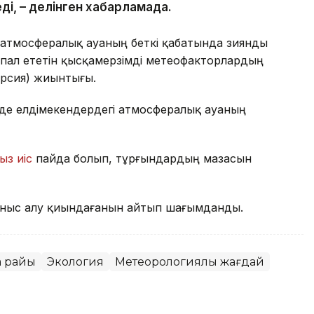
ді, – делінген хабарламада.
 атмосфералық ауаның беткі қабатында зиянды
пал ететін қысқамерзімді метеофакторлардың
ерсия) жиынтығы.
де елдімекендердегі атмосфералық ауаның
ыз иіс
пайда болып, тұрғындардың мазасын
ныс алу қиындағанын айтып шағымданды.
а райы
Экология
Метеорологиялық жағдай