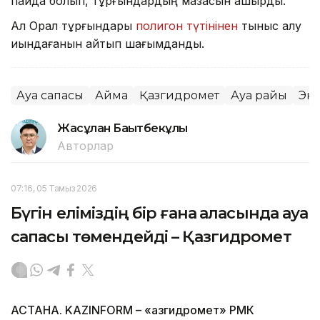
пайда болып, тұрғындардың мазасын қашырды.
Ал Орал тұрғындары
полигон түтінінен
тыныс алу
қиындағанын айтып шағымданды.
Ауа сапасы
Аймақ
Қазгидромет
Ауа райы
Эк
Жасұлан Бақытбекұлы
Авторлар
07:16, 05 Тамыз 2026
Бүгін еліміздің бір ғана қаласында ауа
сапасы төмендейді – Қазгидромет
АСТАНА. KAZINFORM – «Қазгидромет» РМК