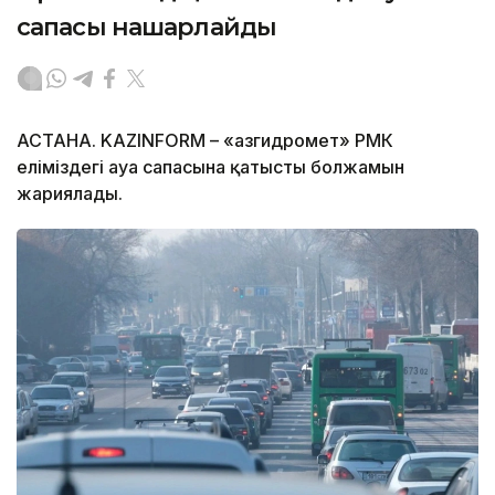
сапасы нашарлайды
АСТАНА. KAZINFORM – «Қазгидромет» РМК
еліміздегі ауа сапасына қатысты болжамын
жариялады.