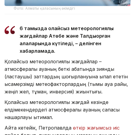
Фото: Алматы қаласының әкімдігі
6 тамызда қолайсыз метеорологиялық
жағдайлар Ақтөбе және Талдықорған
қалаларында күтіледі, – делінген
хабарламада.
Қолайсыз метеорологиялық жағдайлар –
атмосфералық ауаның беткі қабатында зиянды
(ластаушы) заттардың шоғырлануына ықпал ететін
қысқамерзімді метеофакторлардың (тымық ауа райы,
жеңіл жел, тұман, инверсия) жиынтығы.
Қолайсыз метеорологиялық жағдай кезінде
елдімекендердегі атмосфералық ауаның сапасы
нашарлауы ықтимал.
Айта кетейік, Петропавлда
өткір жағымсыз иіс