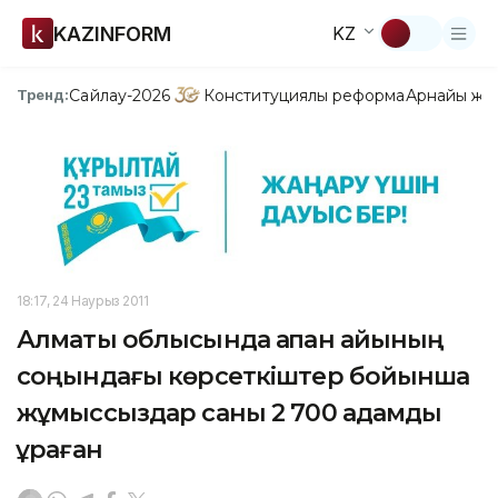
KAZINFORM
KZ
Сайлау-2026
Конституциялық реформа
Арнайы жо
Тренд:
18:17, 24 Наурыз 2011
Алматы облысында ақпан айының
соңындағы көрсеткіштер бойынша
жұмыссыздар саны 2 700 адамды
құраған