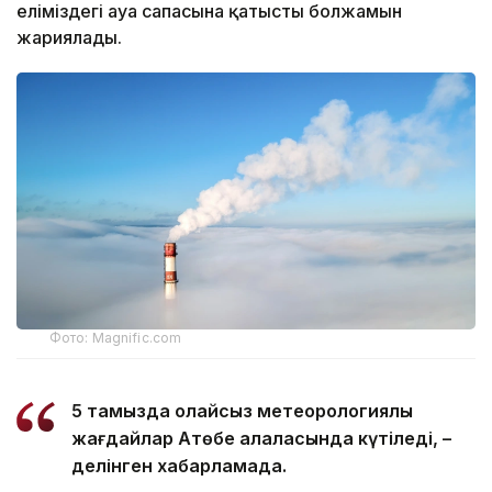
еліміздегі ауа сапасына қатысты болжамын
жариялады.
Фото: Magnific.com
5 тамызда қолайсыз метеорологиялық
жағдайлар Ақтөбе қалаласында күтіледі, –
делінген хабарламада.