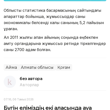
Облыстық статистика басқармасының сайтындағы
ақпараттар бойынша, жұмыссыздар саны
экономикалық белсенді халық санының 5,2 пайызын
құраған.
Ал 2011 жылғы ақпан айының соңында еңбекпен
қамту органдарына жұмыссыз ретінде тіркелгендер
саны 2700 адам болған.
Аймақ
Алматы облысы
Қоғам
без автора
Авторлар
07:16, 06 Тамыз 2026
Бүгін еліміздің екі қаласында ауа