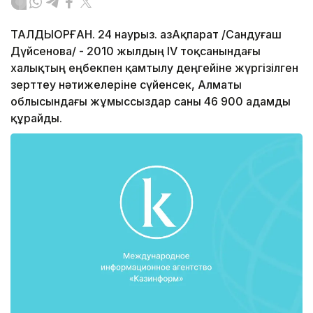
ТАЛДЫҚОРҒАН. 24 наурыз. ҚазАқпарат /Сандуғаш
Дүйсенова/ - 2010 жылдың IV тоқсанындағы
халықтың еңбекпен қамтылу деңгейіне жүргізілген
зерттеу нәтижелеріне сүйенсек, Алматы
облысындағы жұмыссыздар саны 46 900 адамды
құрайды.