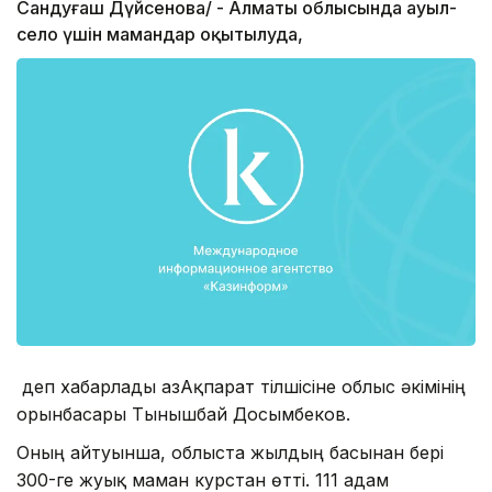
Сандуғаш Дүйсенова/ - Алматы облысында ауыл-
село үшін мамандар оқытылуда,
деп хабарлады ҚазАқпарат тілшісіне облыс әкімінің
орынбасары Тынышбай Досымбеков.
Оның айтуынша, облыста жылдың басынан бері
300-ге жуық маман курстан өтті. 111 адам