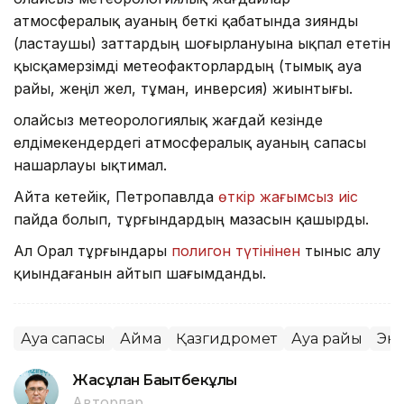
атмосфералық ауаның беткі қабатында зиянды
(ластаушы) заттардың шоғырлануына ықпал ететін
қысқамерзімді метеофакторлардың (тымық ауа
райы, жеңіл жел, тұман, инверсия) жиынтығы.
Қолайсыз метеорологиялық жағдай кезінде
елдімекендердегі атмосфералық ауаның сапасы
нашарлауы ықтимал.
Айта кетейік, Петропавлда
өткір жағымсыз иіс
пайда болып, тұрғындардың мазасын қашырды.
Ал Орал тұрғындары
полигон түтінінен
тыныс алу
қиындағанын айтып шағымданды.
Ауа сапасы
Аймақ
Қазгидромет
Ауа райы
Эк
Жасұлан Бақытбекұлы
Авторлар