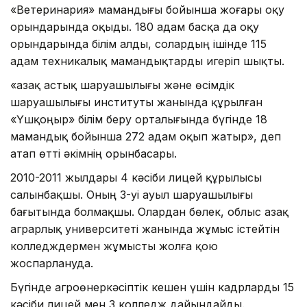
«Ветеринария» мамандығы бойынша жоғары оқу
орындарында оқыды. 180 адам басқа да оқу
орындарында білім алды, солардың ішінде 115
адам техникалық мамандықтарды игеріп шықты.
«Қазақ астық шаруашылығы және өсімдік
шаруашылығы институты жанында құрылған
«Үшқоңыр» білім беру орталығында бүгінде 18
мамандық бойынша 272 адам оқып жатыр», деп
атап өтті әкімнің орынбасары.
2010-2011 жылдары 4 кәсіби лицей құрылысы
салынбақшы. Оның 3-уі ауыл шаруашылығы
бағытында болмақшы. Олардан бөлек, облыс Қазақ
аграрлық университеті жанында жұмыс істейтін
колледждермен жұмысты жолға қою
жоспарлануда.
Бүгінде агроөнеркәсіптік кешен үшін кадрларды 15
кәсіби лицей мен 3 колледж дайындайды.