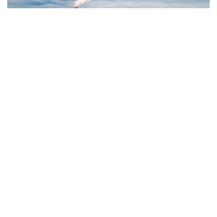
Фото: Magnific.com
5 тамызда қолайсыз метеорологиялық
жағдайлар Ақтөбе қалаласында күтіледі, –
делінген хабарламада.
Қолайсыз метеорологиялық жағдайлар –
атмосфералық ауаның беткі қабатында зиянды
(ластаушы) заттардың шоғырлануына ықпал ететін
қысқамерзімді метеофакторлардың (тымық ауа
райы, жеңіл жел, тұман, инверсия) жиынтығы.
Қолайсыз метеорологиялық жағдай кезінде
елдімекендердегі атмосфералық ауаның сапасы
нашарлауы ықтимал.