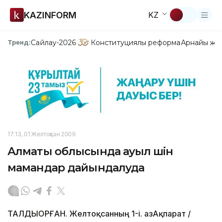
KAZINFORM
KZ
Сайлау-2026
Конституциялық реформа
Арнайы жо
Тренд:
17:13, 01 Желтоқсан 2009
Алматы облысында ауыл үшін
мамандар дайындалуда
ТАЛДЫҚОРҒАН. Желтоқсанның 1-і. ҚазАқпарат /