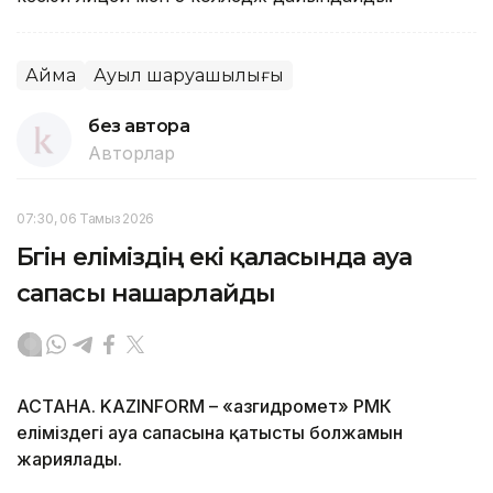
Аймақ
Ауыл шаруашылығы
без автора
Авторлар
07:30, 06 Тамыз 2026
Бүгін еліміздің екі қаласында ауа
сапасы нашарлайды
АСТАНА. KAZINFORM – «Қазгидромет» РМК
еліміздегі ауа сапасына қатысты болжамын
жариялады.