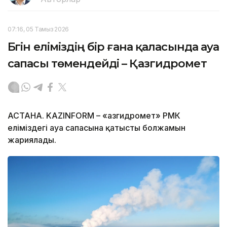
07:16, 05 Тамыз 2026
Бүгін еліміздің бір ғана қаласында ауа
сапасы төмендейді – Қазгидромет
АСТАНА. KAZINFORM – «Қазгидромет» РМК
еліміздегі ауа сапасына қатысты болжамын
жариялады.