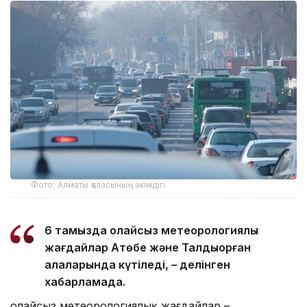
Фото: Алматы қаласының әкімдігі
6 тамызда қолайсыз метеорологиялық
жағдайлар Ақтөбе және Талдықорған
қалаларында күтіледі, – делінген
хабарламада.
Қолайсыз метеорологиялық жағдайлар –