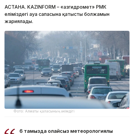
АСТАНА. KAZINFORM – «Қазгидромет» РМК
еліміздегі ауа сапасына қатысты болжамын
жариялады.
Фото: Алматы қаласының әкімдігі
6 тамызда қолайсыз метеорологиялық