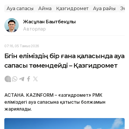
Ауа сапасы
Аймақ
Қазгидромет
Ауа райы
Эк
Жасұлан Бақытбекұлы
Авторлар
07:16, 05 Тамыз 2026
Бүгін еліміздің бір ғана қаласында ауа
сапасы төмендейді – Қазгидромет
АСТАНА. KAZINFORM – «Қазгидромет» РМК
еліміздегі ауа сапасына қатысты болжамын
жариялады.