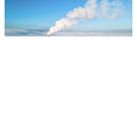
Фото: Magnific.com
5 тамызда қолайсыз метеорологиялық
жағдайлар Ақтөбе қалаласында күтіледі, –
делінген хабарламада.
Қолайсыз метеорологиялық жағдайлар –
атмосфералық ауаның беткі қабатында зиянды
(ластаушы) заттардың шоғырлануына ықпал ететін
қысқамерзімді метеофакторлардың (тымық ауа райы,