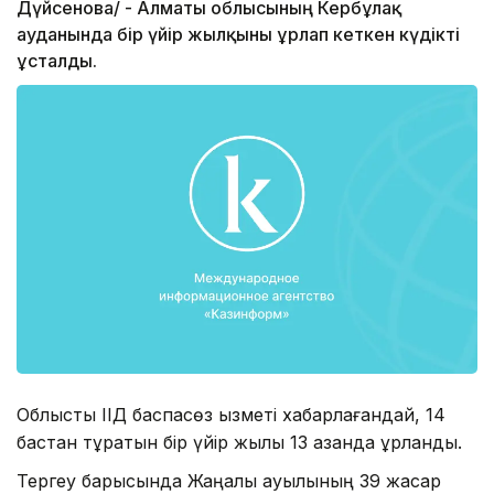
Дүйсенова/ - Алматы облысының Кербұлақ
ауданында бір үйір жылқыны ұрлап кеткен күдікті
ұсталды.
Облыстық ІІД баспасөз қызметі хабарлағандай, 14
бастан тұратын бір үйір жылқы 13 қазанда ұрланды.
Тергеу барысында Жаңалық ауылының 39 жасар