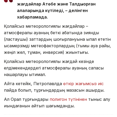
жағдайлар Ақтөбе және Талдықорған
қалаларында күтіледі, – делінген
хабарламада.
Қолайсыз метеорологиялық жағдайлар –
атмосфералық ауаның беткі қабатында зиянды
(ластаушы) заттардың шоғырлануына ықпал ететін
қысқамерзімді метеофакторлардың (тымық ауа райы,
жеңіл жел, тұман, инверсия) жиынтығы.
Қолайсыз метеорологиялық жағдай кезінде
елдімекендердегі атмосфералық ауаның сапасы
нашарлауы ықтимал.
Айта кетейік, Петропавлда
өткір жағымсыз иіс
пайда болып, тұрғындардың мазасын қашырды.
Ал Орал тұрғындары
полигон түтінінен
тыныс алу
қиындағанын айтып шағымданды.