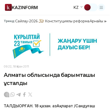
KAZINFORM
KZ
Сайлау-2026
Конституциялық реформа
Арнайы жо
Тренд:
09:22, 18 Қазан 2011
Алматы облысында барымташы
ұсталды
ТАЛДЫҚОРҒАН. 18 қазан. ҚазАқпарат /Сандуғаш