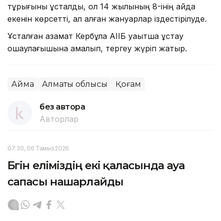
тұрығыны ұсталды, ол 14 жылқының 8-інің қайда
екенін көрсетті, ал қалған жануарлар іздестірілуде.
Ұсталған азамат Кербұлақ АІІБ уақытша ұстау
оқшаулағышына қамалып, тергеу жүріп жатыр.
Аймақ
Алматы облысы
Қоғам
без автора
Авторлар
07:30, 06 Тамыз 2026
Бүгін еліміздің екі қаласында ауа
сапасы нашарлайды