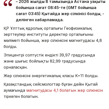
– 2026 жылдың 8 тамызында Астана уақыты
бойынша сағат 08:45-те (GMT бойынша
сағат 03:45) Қытайда жер сілкінісі болды, -
делінген хабарламада.
ҚР Ұлттық ядролық орталығы Геофизикалық
зерттеулер институты деректер орталығының
мәліметі бойынша, жер сілкінісінің магнитудасы 4,8
болды.
Эпицентрі солтүстік ендіктің 39,97 градусында
және шығыс бойлықтың 82,99 градусында
орналасқан.
Жер сілкінісінің энергетикалық класы K=11 болды.
Қазақстандық сейсмологтар бұған дейін Қытай
аумағында
магнитудасы 4,1 болатын жер сілкінісін
тіркеген болатын.