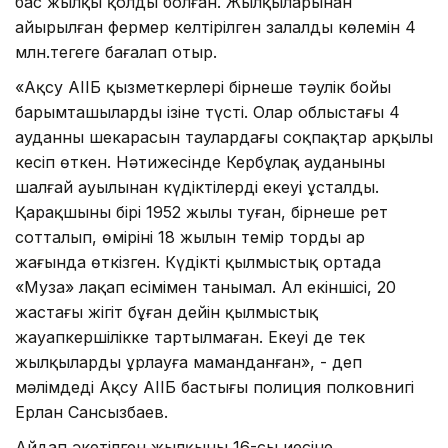
бас жылқы қолды болған. Жылқыларынан
айырылған фермер келтірілген залалдың көлемін 4
млн.теңгеге бағалап отыр.
«Ақсу АІІБ қызметкерлері бірнеше тәулік бойы
барымташылардың ізіне түсті. Олар облыстағы 4
ауданның шекарасын таулардағы соқпақтар арқылы
кесіп өткен. Нәтижесінде Кербұлақ ауданының
шалғай ауылынан күдіктілердің екеуі ұсталды.
Қарақшының бірі 1952 жылы туған, бірнеше рет
сотталып, өмірінің 18 жылын темір тордың ар
жағында өткізген. Күдікті қылмыстық ортада
«Муза» лақап есімімен танымал. Ал екіншісі, 20
жастағы жігіт бұған дейін қылмыстық
жауапкершілікке тартылмаған. Екеуі де тек
жылқыларды ұрлауға маманданған», - деп
мәлімдеді Ақсу АІІБ бастығы полиция полковнигі
Ерлан Сансызбаев.
Айдап әкетілген жылқының 16-сы иесіне