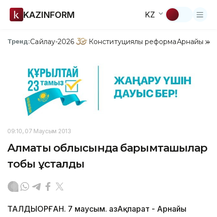
KAZINFORM
KZ
Сайлау-2026
Конституциялық реформа
Арнайы жо
Тренд:
09:10, 07 Маусым 2013
Алматы облысында барымташылар
тобы ұсталды
ТАЛДЫҚОРҒАН. 7 маусым. ҚазАқпарат - Арнайы