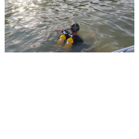
Фото: Павлодар облысы ТЖД
Төтенше жағдайлар департаментінің мәліметінше,
жедел-құтқару жасағының құтқарушылары екі бірлік
арнайы техниканы тарта отырып, 1987 жылы туған
ер адамның денесін судан алып шыққан.