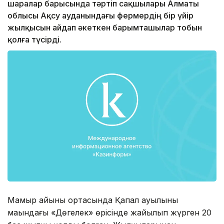
шаралар барысында тәртіп сақшылары Алматы
облысы Ақсу ауданындағы фермердің бір үйір
жылқысын айдап әкеткен барымташылар тобын
қолға түсірді.
Мамыр айының ортасында Қапал ауылының
маңындағы «Дөңгелек» өрісінде жайылып жүрген 20