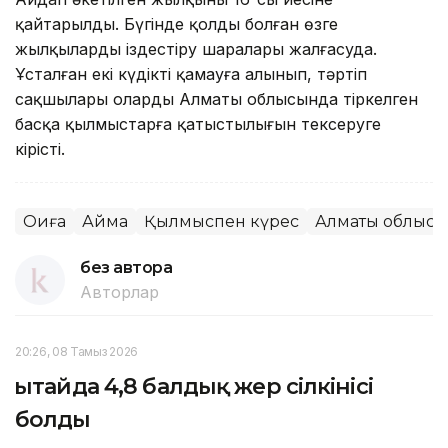
қайтарылды. Бүгінде қолды болған өзге
жылқыларды іздестіру шаралары жалғасуда.
Ұсталған екі күдікті қамауға алынып, тәртіп
сақшылары олардың Алматы облысында тіркелген
басқа қылмыстарға қатыстылығын тексеруге
кірісті.
Оқиға
Аймақ
Қылмыспен күрес
Алматы облысы
без автора
Авторлар
20:26, 08 Тамыз 2026
Қытайда 4,8 балдық жер сілкінісі
болды