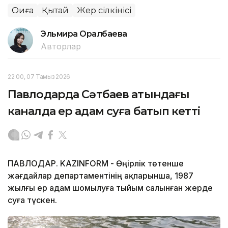
Оқиға
Қытай
Жер сілкінісі
Эльмира Оралбаева
Авторлар
22:00, 07 Тамыз 2026
Павлодарда Сәтбаев атындағы
каналда ер адам суға батып кетті
ПАВЛОДАР. KAZINFORM - Өңірлік төтенше
жағдайлар департаментінің ақпарынша, 1987
жылғы ер адам шомылуға тыйым салынған жерде
суға түскен.