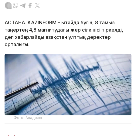
АСТАНА. KAZINFORM – Қытайда бүгін, 8 тамыз
таңертең 4,8 магнитудалы жер сілкінісі тіркелді,
деп хабарлайды Қазақстан ұлттық деректер
орталығы.
Фото: Анадолы