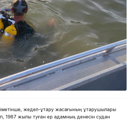
метінше, жедел-құтқару жасағының құтқарушылары
ып, 1987 жылы туған ер адамның денесін судан