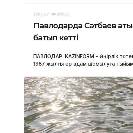
22:00, 07 Тамыз 2026
Павлодарда Сәтбаев аты
батып кетті
ПАВЛОДАР. KAZINFORM - Өңірлік төте
1987 жылғы ер адам шомылуға тыйым 