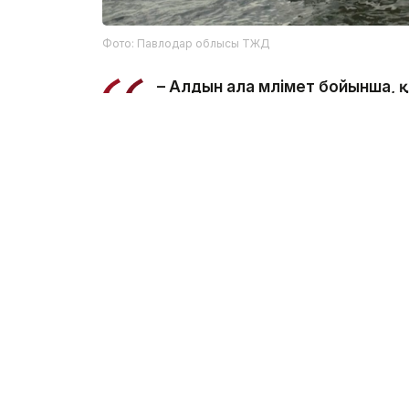
Фото: Павлодар облысы ТЖД
– Алдын ала мәлімет бойынша,
салынған жерде суға түсу кезі
ведомстводан.
Құтқарушылар Қаныш Сәтбаев атындағы к
болып табылатынын және онда шомылуға 