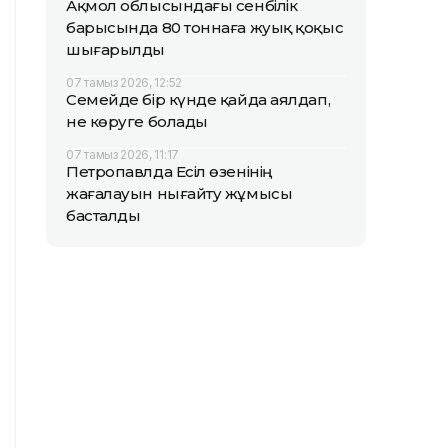
Ақмол облысындағы сенбілік
барысында 80 тоннаға жуық қоқыс
шығарылды
07 тамыз 2026, 12:52
Семейде бір күнде қайда аялдап,
не көруге болады
07 тамыз 2026, 11:17
Петропавлда Есіл өзенінің
жағалауын нығайту жұмысы
басталды