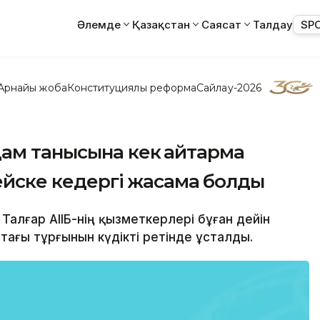
Әлемде
Қазақстан
Саясат
Талдау
SP
Арнайы жоба
Конституциялық реформа
Сайлау-2026
м танысына кек қайтармақ
ейске кедергі жасамақ болды
 Талғар АІІБ-нің қызметкерлері бұған дейін
тағы тұрғынын күдікті ретінде ұсталды.