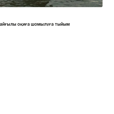
 қайғылы оқиға шомылуға тыйым
нде болған, - деп хабарлады
аналдың техникалық гидротехникалық нысан
қатаң тыйым салынғанын ескертеді.