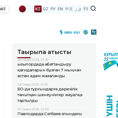
KZ
QZ
РУ
EN
中文
ق ز
ЎЗ
ORT
Тақырыпқа қатысты
08 тамыз 2026, 01:36
Қызылордада абаттандыру
қағидаларын бұзған 7 мыңнан
астам адам жазаланды
08 тамыз 2026, 01:15
БҚО-да тұрғындарға дөрекілік
танытқан шенеуніктер жауапқа
тартылды
07 тамыз 2026, 22:00
Павлодарда Сәтбаев атындағы