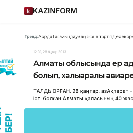
KAZINFORM
Ақорда
Тағайындау
Заң және тәртіп
Дерекқор
Тренд:
12:31, 28 Қаңтар 2013
Алматы облысында ер ада
болып, халықаралық авиар
ТАЛДЫҚОРҒАН. 28 қаңтар. ҚазАқпарат -
істі болған Алматы қаласының 40 жас