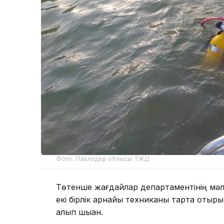
Фото: Павлодар облысы ТЖД
Төтенше жағдайлар департаментінің мәлі
екі бірлік арнайы техниканы тарта отыр
алып шыққан.