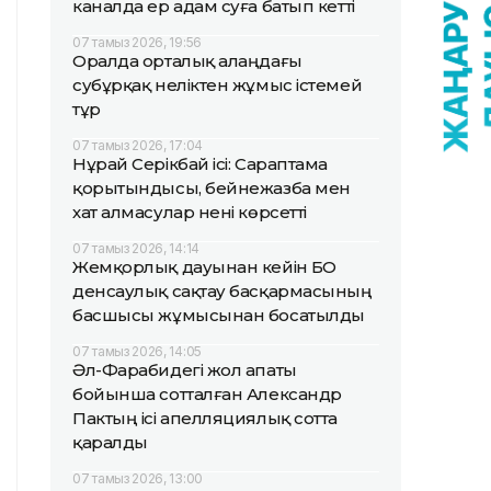
каналда ер адам суға батып кетті
07 тамыз 2026, 19:56
Оралда орталық алаңдағы
субұрқақ неліктен жұмыс істемей
тұр
07 тамыз 2026, 17:04
Нұрай Серікбай ісі: Сараптама
қорытындысы, бейнежазба мен
хат алмасулар нені көрсетті
07 тамыз 2026, 14:14
Жемқорлық дауынан кейін БҚО
денсаулық сақтау басқармасының
басшысы жұмысынан босатылды
07 тамыз 2026, 14:05
Әл-Фарабидегі жол апаты
бойынша сотталған Александр
Пактың ісі апелляциялық сотта
қаралды
07 тамыз 2026, 13:00