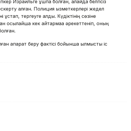
іпкер Израильге ұшпақ болған, алайда белгісіз
 ескерту алған. Полиция қызметкерлері жедел
 ұстап, тергеуге алды. Күдіктінің сөзіне
ан осылайша кек қайтармаққа әрекеттеніп, оның
болған.
лған ақпарат беру фактісі бойынша қылмыстық іс