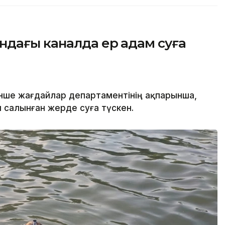
ндағы каналда ер адам суға
нше жағдайлар департаментінің ақпарынша,
салынған жерде суға түскен.