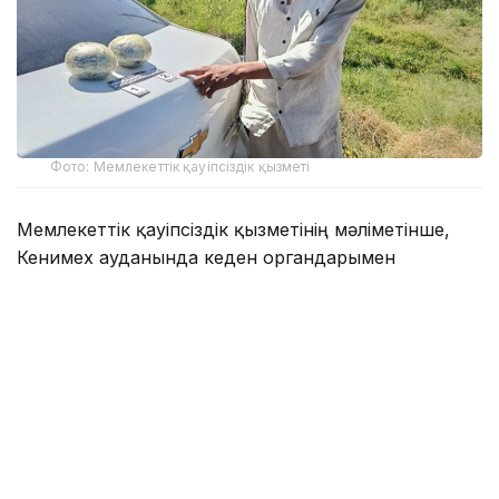
Фото: Мемлекеттік қауіпсіздік қызметі
Мемлекеттік қауіпсіздік қызметінің мәліметінше,
Кенимех ауданында кеден органдарымен
бірлескен арнайы операция барысында 24 жастағы
ер адам қолға түсті. Cobalt маркалы көлігін тексеру
кезінде одан екі түйіншек табылып, сараптама
нәтижесінде оның жалпы салмағы 2,87 келі апиын
екені
анықталды
.
Алдын ала мәлімет бойынша, есірткі шекара
арқылы заңсыз өткізілгеннен кейін алдын ала
дайындалған жасырын орынға қалдырылған. Кейін