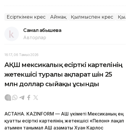
Есірткімен күрес
Аймақ
Қылмыспен күрес
Қыл
Самал Қабышева
Авторлар
16:17, 06 Тамыз 2026
АҚШ мексикалық есірткі картелінің
жетекшісі туралы ақпарат үшін 25
млн доллар сыйақы ұсынды
АСТАНА. KAZINFORM — АҚШ үкіметі Мексиканың ең
қуатты есірткі картелінің жетекшісі «Пелон» лақап
атымен танымал АҚШ азаматы Хуан Карлос