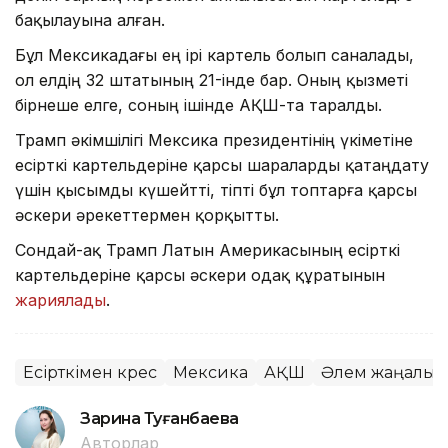
бақылауына алған.
Бұл Мексикадағы ең ірі картель болып саналады,
ол елдің 32 штатының 21-інде бар. Оның қызметі
бірнеше елге, соның ішінде АҚШ-та таралды.
Трамп әкімшілігі Мексика президентінің үкіметіне
есірткі картельдеріне қарсы шараларды қатаңдату
үшін қысымды күшейтті, тіпті бұл топтарға қарсы
әскери әрекеттермен қорқытты.
Сондай-ақ Трамп Латын Америкасының есірткі
картельдеріне қарсы әскери одақ құратынын
жариялады
.
Есірткімен күрес
Мексика
АҚШ
Әлем жаңалық
Зарина Туғанбаева
Авторлар