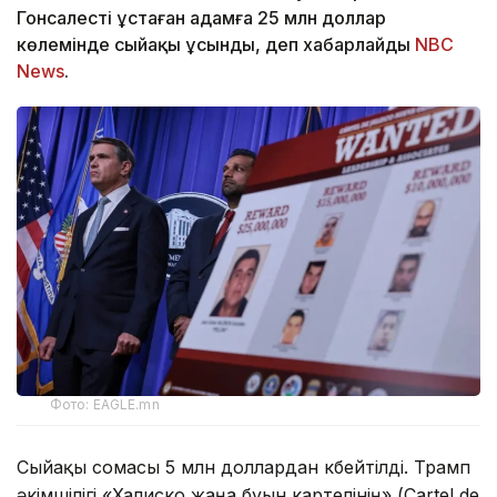
Гонсалесті ұстаған адамға 25 млн доллар
көлемінде сыйақы ұсынды, деп хабарлайды
NBC
News
.
Фото: EAGLE.mn
Сыйақы сомасы 5 млн доллардан көбейтілді. Трамп
әкімшілігі «Халиско жаңа буын картелінің» (Cartel de