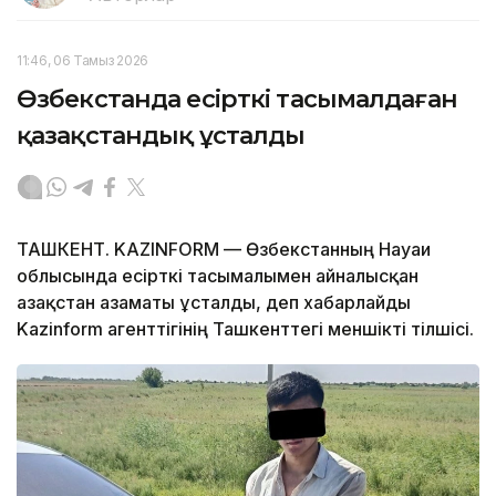
11:46, 06 Тамыз 2026
Өзбекстанда есірткі тасымалдаған
қазақстандық ұсталды
ТАШКЕНТ. KAZINFORM — Өзбекстанның Науаи
облысында есірткі тасымалымен айналысқан
Қазақстан азаматы ұсталды, деп хабарлайды
Kazinform агенттігінің Ташкенттегі меншікті тілшісі.