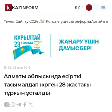
KAZINFORM
KZ
Сайлау-2026
Конституциялық реформа
Арнайы жо
Тренд:
15:48, 28 Қазан 2016
Алматы облысында есірткі
тасымалдап жүрген 28 жастағы
тұрғын ұсталды