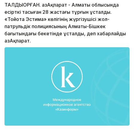
ТАЛДЫҚОРҒАН. ҚазАқпарат - Алматы облысында
есірткі тасыған 28 жастағы тұрғын ұсталды.
«Тойота Эстима» көлігінің жүргізушісі жол-
патрульдік полициясының Алматы-Бішкек
бағытындағы бекетінде ұсталды, деп хабарлайды
ҚазАқпарат.