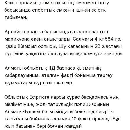
Көлікті арнайы қызметтік иттің көмегімен тінту
барысында спорттық сөмкенің ішінен есірткі
табылған.
Арнайы сарапта барысында аталған заттың
марихуана екені анықталды. Салмағы 4 кг 584 гр.
Қазір Жамбыл облысы, Шу қаласының 28 жастағы
тұрғыны уақытша оқшаулағышқа қамауға алынды.
Алматы облыстық ІІД баспасөз қызметінің
хабарлауынша, аталған факті бойынша тергеу
жұмыстары жүргізіліп жатыр.
Облыстық Есірткіге қарсы күрес басқармасының
мәліметінше, жол-патрульдік полициясының
Алматы-Бішкек бағытындағы бекетінде есірткі
тасымалы бойынша осымен 10 факті тіркелді. Бұл
жыл басынан бері болған жағдай.