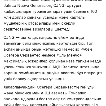
Jalisco Nueva Generacion, CJNG) әртүрлі
көшбасшылары туралы ақпарат үшін барлығы 100
млн доллар сыйақы ұсынды және картель
мүшелерінің отбасылары мен іскерлік
серіктестеріне визаларды шектеді.
CJNG — шетелдік лаңкестік ұйым ретінде
танылған сегіз мексикалық картельдің бірі. Топ
ақпан айында оның жетекшісі Немесио Рубен
Осегера Сервантес немесе «Эль Менчо»
мексикалық әскерилер қолынан қаза тапқан кезде
үлкен соққыға жығылды. АҚШ Халиско штатында
зорлық-зомбылықтың өршуіне әкелген бұл операция
үшін барлау ақпаратын ұсынды.
Хабарланғандай, Осегера Сервантестің өгей ұлы
және Мексика мен АҚШ азаматы Гонсалес
авокадо өндіруден бастап есірткі контрабандасына
дейін барлық нәрсемен айналысатын картельді өз